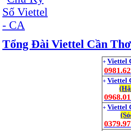
Tổng Đài Viettel Cần Thơ
Viettel
+
0981.62
Viettel
+
(Hậ
0968.01
Viettel
+
(Só
0379.97