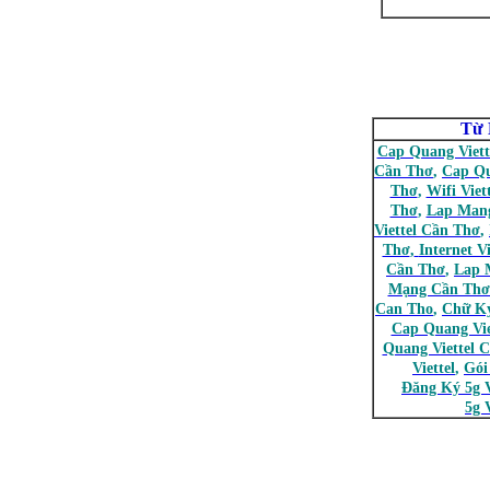
Từ 
Cap Quang Viett
Cần Thơ
,
Cap Q
Thơ
,
Wifi Viet
Thơ
,
Lap Mang
Viettel Cần Thơ
,
Thơ
,
Internet V
Cần Thơ
,
Lap 
Mạng Cần Thơ
Can Tho
,
Chữ Ký
Cap Quang Vie
Quang Viettel 
Viettel
,
Gói
Đăng Ký 5g V
5g V