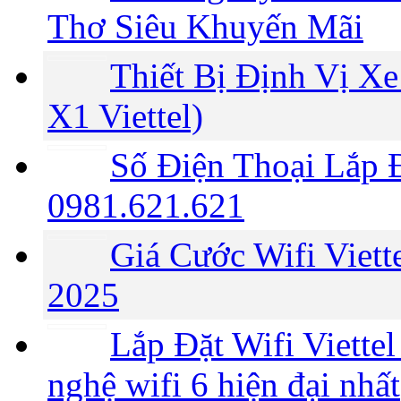
Thơ Siêu Khuyến Mãi
Thiết Bị Định Vị Xe
X1 Viettel)
Số Điện Thoại Lắp Đ
0981.621.621
Giá Cước Wifi Viet
2025
Lắp Đặt Wifi Viette
nghệ wifi 6 hiện đại nhất