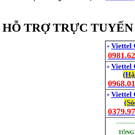
HỖ TRỢ TRỰC TUYẾN 
Viettel
+
0981.62
Viettel
+
(Hậ
0968.01
Viettel
+
(Só
0379.97
_________
TỔNG 