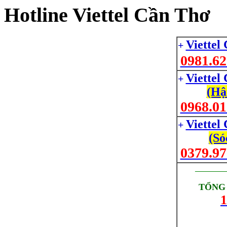
Hotline Viettel Cần Thơ
Viettel
+
0981.62
Viettel
+
(Hậ
0968.01
Viettel
+
(Só
0379.97
_________
TỔNG 
1