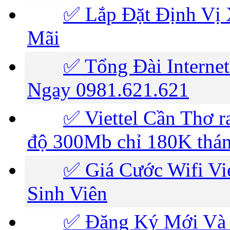
✅ Lắp Đặt Định Vị 
Mãi
✅ Tổng Đài Internet
Ngay 0981.621.621
✅ ‎Viettel Cần Thơ r
độ 300Mb chỉ 180K thá
✅ ‎Giá Cước Wifi V
Sinh Viên
✅‎ Đăng Ký Mới Và 