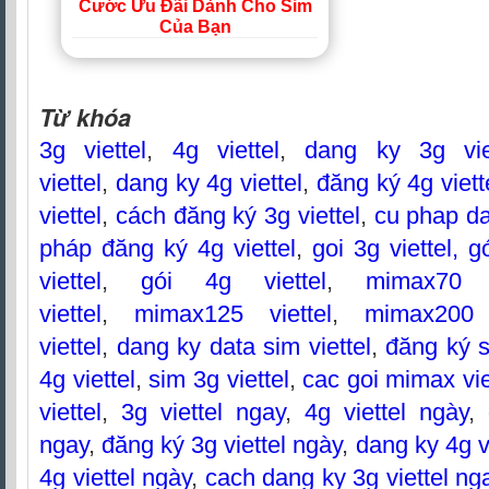
Cước Ưu Đãi Dành Cho Sim
Của Bạn
Từ khóa
3g viettel
,
4g viettel
,
dang ky 3g vie
viettel
,
dang ky 4g viettel
,
đăng ký 4g viett
viettel
,
cách đăng ký 3g viettel
,
cu phap da
pháp đăng ký 4g viettel
,
goi 3g viettel, g
viettel
,
gói 4g viettel
,
mimax70 v
viettel
,
mimax125 viettel
,
mimax200 v
viettel
,
dang ky data sim viettel
,
đăng ký s
4g viettel
,
sim 3g viettel
,
cac goi mimax vie
viettel
,
3g viettel ngay
,
4g viettel ngày
,
ngay
,
đăng ký 3g viettel ngày
,
dang ky 4g v
4g viettel ngày
,
cach dang ky 3g viettel ng