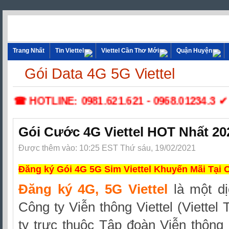
Trang Nhất
Tin Viettel
Viettel Cần Thơ Mới
Quận Huyện
Gói Data 4G 5G Viettel
☎ HOTLINE: 0981.621.621 - 0968.01234.3 ✔ Lắp 
Gói Cước 4G Viettel HOT Nhất 20
Được thêm vào: 10:25 EST Thứ sáu, 19/02/2021
Đăng ký Gói 4G 5G Sim Viettel Khuyến Mãi Tại 
Đăng ký 4G, 5G Viettel
là một d
Công ty Viễn thông Viettel
(Viettel 
ty trực thuộc Tập đoàn Viễn thông 