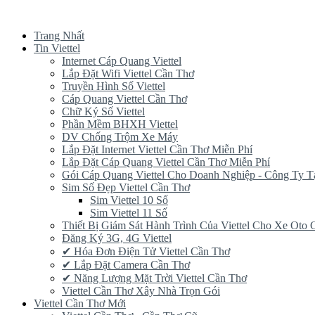
Trang Nhất
Tin Viettel
Internet Cáp Quang Viettel
Lắp Đặt Wifi Viettel Cần Thơ
Truyền Hình Số Viettel
Cáp Quang Viettel Cần Thơ
Chữ Ký Số Viettel
Phần Mềm BHXH Viettel
DV Chống Trộm Xe Máy
Lắp Đặt Internet Viettel Cần Thơ Miễn Phí
Lắp Đặt Cáp Quang Viettel Cần Thơ Miễn Phí
Gói Cáp Quang Viettel Cho Doanh Nghiệp - Công Ty T
Sim Số Đẹp Viettel Cần Thơ
Sim Viettel 10 Số
Sim Viettel 11 Số
Thiết Bị Giám Sát Hành Trình Của Viettel Cho Xe Oto
Đăng Ký 3G, 4G Viettel
✔‎ Hóa Đơn Điện Tử Viettel Cần Thơ
✔‎ Lắp Đặt Camera Cần Thơ
✔‎ Năng Lượng Mặt Trời Viettel Cần Thơ
Viettel Cần Thơ Xây Nhà Trọn Gói
Viettel Cần Thơ Mới