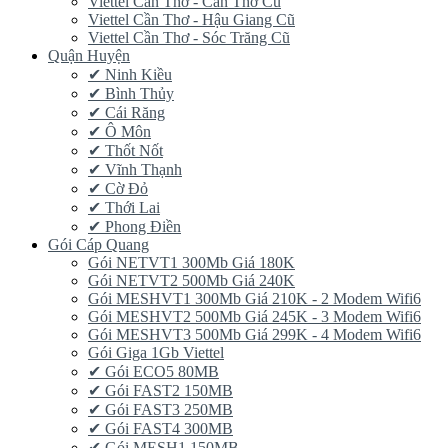
Viettel Cần Thơ - Cần Thơ Cũ
Viettel Cần Thơ - Hậu Giang Cũ
Viettel Cần Thơ - Sóc Trăng Cũ
Quận Huyện
✔ Ninh Kiều
✔ Bình Thủy
✔ Cái Răng
✔ Ô Môn
✔ Thốt Nốt
✔ Vĩnh Thạnh
✔ Cờ Đỏ
✔ Thới Lai
✔ Phong Điền
Gói Cáp Quang
Gói NETVT1 300Mb Giá 180K
Gói NETVT2 500Mb Giá 240K
Gói MESHVT1 300Mb Giá 210K - 2 Modem Wifi6
Gói MESHVT2 500Mb Giá 245K - 3 Modem Wifi6
Gói MESHVT3 500Mb Giá 299K - 4 Modem Wifi6
Gói Giga 1Gb Viettel
✔ Gói ECO5 80MB
✔ Gói FAST2 150MB
✔ Gói FAST3 250MB
✔ Gói FAST4 300MB
✔ Gói MESH1 150MB