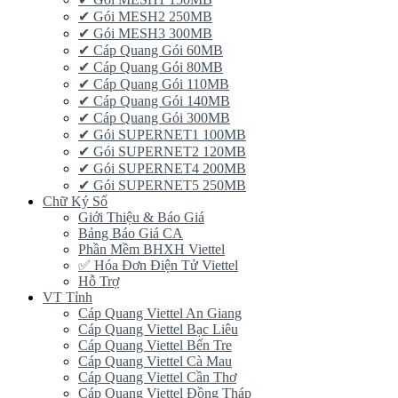
✔ Gói MESH2 250MB
✔ Gói MESH3 300MB
✔ Cáp Quang Gói 60MB
✔ Cáp Quang Gói 80MB
✔ Cáp Quang Gói 110MB
✔ Cáp Quang Gói 140MB
✔ Cáp Quang Gói 300MB
✔ Gói SUPERNET1 100MB
✔ Gói SUPERNET2 120MB
✔ Gói SUPERNET4 200MB
✔ Gói SUPERNET5 250MB
Chữ Ký Số
Giới Thiệu & Báo Giá
Bảng Báo Giá CA
Phần Mềm BHXH Viettel
✅‎ Hóa Đơn Điện Tử Viettel
Hỗ Trợ
VT Tỉnh
Cáp Quang Viettel An Giang
Cáp Quang Viettel Bạc Liêu
Cáp Quang Viettel Bến Tre
Cáp Quang Viettel Cà Mau
Cáp Quang Viettel Cần Thơ
Cáp Quang Viettel Đồng Tháp