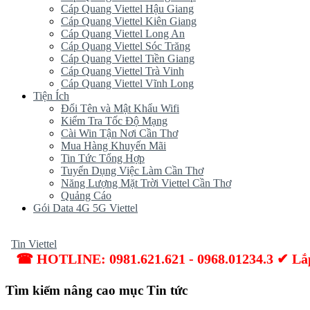
Cáp Quang Viettel Hậu Giang
Cáp Quang Viettel Kiên Giang
Cáp Quang Viettel Long An
Cáp Quang Viettel Sóc Trăng
Cáp Quang Viettel Tiền Giang
Cáp Quang Viettel Trà Vinh
Cáp Quang Viettel Vĩnh Long
Tiện Ích
Đổi Tên và Mật Khẩu Wifi
Kiểm Tra Tốc Độ Mạng
Cài Win Tận Nơi Cần Thơ
Mua Hàng Khuyến Mãi
Tin Tức Tổng Hợp
Tuyển Dụng Việc Làm Cần Thơ
Năng Lượng Mặt Trời Viettel Cần Thơ
Quảng Cáo
Gói Data 4G 5G Viettel
Tin Viettel
☎ HOTLINE: 0981.621.621 - 0968.01234.3 
Tìm kiếm nâng cao mục Tin tức