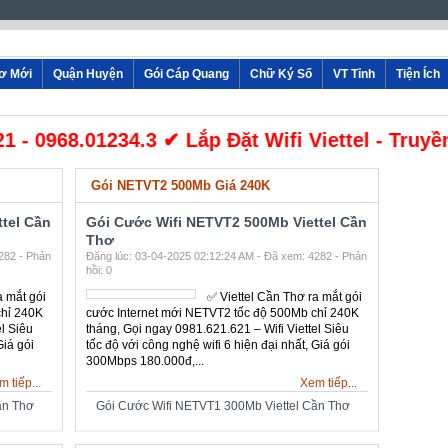
 Thơ Mới
Quận Huyện
Gói Cáp Quang
Chữ Ký Số
VT Tỉnh
0968.01234.3 ✔ Lắp Đặt Wifi Viettel - Truyền 
Gói NETVT2 500Mb Giá 240K
tel Cần
Gói Cước Wifi NETVT2 500Mb Viettel Cần
Thơ
282 - Phản
Đăng lúc: 03-04-2025 02:12:24 AM - Đã xem: 4282 - Phản
hồi: 0
a mắt gói
✅ ‎Viettel Cần Thơ ra mắt gói
NETVT2
cước Internet mới NETVT2
40K
tốc độ 500Mb chỉ 240K
tháng, Gọi ngay
Viettel
0981.621.621 – Wifi Viettel
g nghệ
Siêu tốc độ với công nghệ
 Giá gói
wifi 6 hiện đại nhất, Giá gói
300Mbps 180.000đ,...
 tiếp...
Xem tiếp...