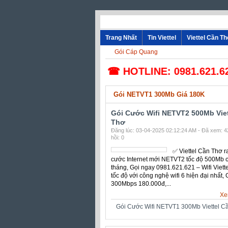
Trang Nhất
Tin Viettel
Viettel Cần
Gói Cáp Quang
☎ HOTLINE: 0981.621.621 - 
Gói NETVT1 300Mb Giá 180K
Gói Cước Wifi NETVT2 500Mb Viet
Thơ
Đăng lúc: 03-04-2025 02:12:24 AM - Đã xem: 4
hồi: 0
✅ ‎Viettel Cần Thơ r
cước Internet mới 
tốc độ 500Mb chỉ 2
tháng, Gọi ngay
0981.621.621 – Wifi 
Siêu tốc độ với côn
wifi 6 hiện đại nhất,
300Mbps 180.000đ,...
Xem