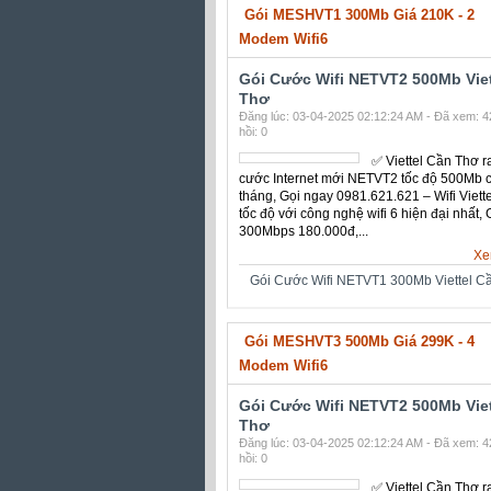
Gói Cước Wifi NETVT1 300Mb Viettel C
Gói MESHVT1 300Mb Giá 210K - 2
Modem Wifi6
Gói Cước Wifi NETVT2 500Mb Viet
Thơ
Đăng lúc: 03-04-2025 02:12:24 AM - Đã xem: 4
hồi: 0
✅ ‎Viettel Cần Thơ r
cước Internet mới 
tốc độ 500Mb chỉ 2
tháng, Gọi ngay
0981.621.621 – Wifi 
Siêu tốc độ với côn
wifi 6 hiện đại nhất,
300Mbps 180.000đ,...
Xem
Gói Cước Wifi NETVT1 300Mb Viettel C
Gói MESHVT3 500Mb Giá 299K - 4
Modem Wifi6