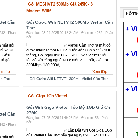
ần Thơ
Gói Cước Wifi NETVT1 300Mb Viettel Cần Thơ
HỖ TR
Gói MESHVT2 500Mb Giá 245K - 3
Modem Wifi6
V
+
tel Cần
Gói Cước Wifi NETVT2 500Mb Viettel Cần
Thơ
282 - Phản
Đăng lúc: 03-04-2025 02:12:24 AM - Đã xem: 4282 - Phản
V
hồi: 0
+
a mắt gói
✅ ‎Viettel Cần Thơ ra mắt gói
NETVT2
cước Internet mới NETVT2
40K
tốc độ 500Mb chỉ 240K
tháng, Gọi ngay
Viettel
0981.621.621 – Wifi Viettel
g nghệ
Siêu tốc độ với công nghệ
V
+
 Giá gói
wifi 6 hiện đại nhất, Giá gói
300Mbps 180.000đ,...
 tiếp...
Xem tiếp...
ần Thơ
Gói Cước Wifi NETVT1 300Mb Viettel Cần Thơ
___
Gói Giga 1Gb Viettel
Gói Wifi Giga Viettel Tốc Độ 1Gb Giá Chỉ