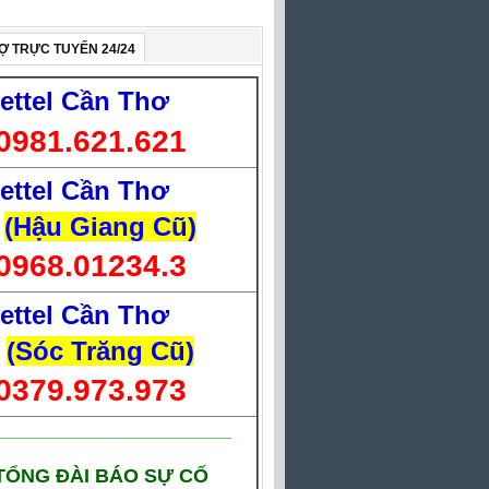
Ợ TRỰC TUYẾN 24/24
iettel Cần Thơ
0981.621.621
iettel Cần Thơ
(Hậu Giang Cũ)
0968.01234.3
iettel Cần Thơ
(Sóc Trăng Cũ)
0379.973.973
___________________________
TỔNG ĐÀI BÁO SỰ CỐ