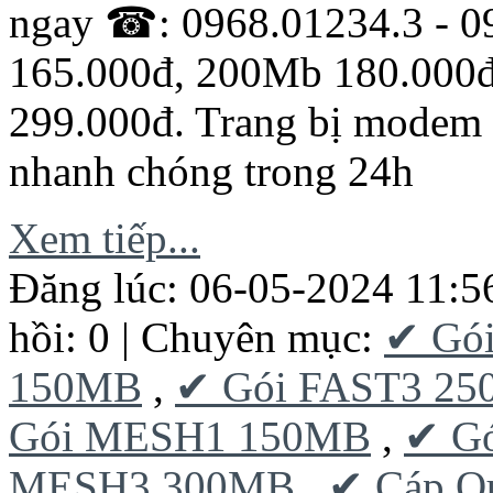
ngay ☎: 0968.01234.3 - 0
165.000đ, 200Mb 180.000
299.000đ. Trang bị modem w
nhanh chóng trong 24h
Xem tiếp...
Đăng lúc: 06-05-2024 11:5
hồi: 0 | Chuyên mục:
✔ Gó
150MB
,
✔ Gói FAST3 2
Gói MESH1 150MB
,
✔ G
MESH3 300MB
,
✔ Cáp Q