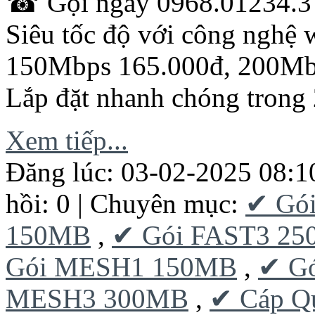
☎ Gọi ngay 0968.01234.3 -
Siêu tốc độ với công nghệ w
150Mbps 165.000đ, 200Mb
Lắp đặt nhanh chóng trong 
Xem tiếp...
Đăng lúc: 03-02-2025 08:1
hồi: 0 | Chuyên mục:
✔ Gó
150MB
,
✔ Gói FAST3 2
Gói MESH1 150MB
,
✔ G
MESH3 300MB
,
✔ Cáp Q