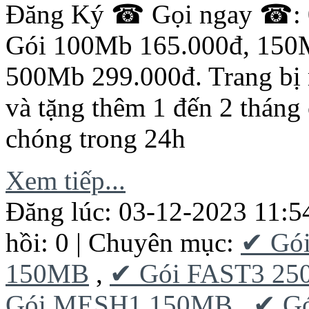
Đăng Ký ☎ Gọi ngay ☎: 0
Gói 100Mb 165.000đ, 150
500Mb 299.000đ. Trang bị 
và tặng thêm 1 đến 2 tháng
chóng trong 24h
Xem tiếp...
Đăng lúc: 03-12-2023 11:5
hồi: 0 | Chuyên mục:
✔ Gó
150MB
,
✔ Gói FAST3 2
Gói MESH1 150MB
,
✔ G