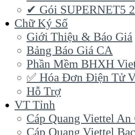
✔ Gói SUPERNET5 
Chữ Ký Số
Giới Thiệu & Báo Giá
Bảng Báo Giá CA
Phần Mềm BHXH Viet
✅‎ Hóa Đơn Điện Tử Vi
Hỗ Trợ
VT Tỉnh
Cáp Quang Viettel An
Cáp Quang Viettel Bạc