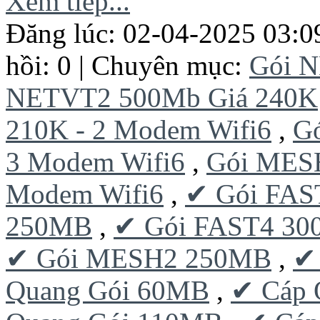
Xem tiếp...
Đăng lúc: 02-04-2025 03:0
hồi: 0 | Chuyên mục:
Gói 
NETVT2 500Mb Giá 240K
210K - 2 Modem Wifi6
,
G
3 Modem Wifi6
,
Gói MESH
Modem Wifi6
,
✔ Gói FAS
250MB
,
✔ Gói FAST4 3
✔ Gói MESH2 250MB
,
✔
Quang Gói 60MB
,
✔ Cáp 