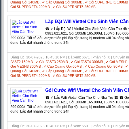
Quang Gói 140MB
,
✔ Cáp Quang Gói 300MB
,
✔ Gói SUPERNET1 100MB
Gói SUPERNET4 200MB
,
✔ Gói SUPERNET5 250MB
Lắp Đặt Wifi Viettel Cho Sinh Viên Cầ
☎ ✔ Lắp Đặt Wifi Viettel Cho Sinh Viên Cần Thơ 
0981.621.621, Gói 100Mb 165.000đ, 150Mb 180.000
299.000đ. Tất cả đều được miễn phí lắp đặt, trang bị modem wifi 04 cổng v
dụng, Lắp đặt nhanh chóng trong 24h
Đăng lúc: 30-07-2023 10:45:10 PM | Đã xem: 6671 | Phản hồi: 0 | Chuyên 
FAST2 150MB
,
✔ Gói FAST3 250MB
,
✔ Gói FAST4 300MB
,
✔ Gói MESH1
Gói MESH3 300MB
,
✔ Cáp Quang Gói 60MB
,
✔ Cáp Quang Gói 80MB
,
✔
Quang Gói 140MB
,
✔ Cáp Quang Gói 300MB
,
✔ Gói SUPERNET1 100MB
Gói SUPERNET4 200MB
,
✔ Gói SUPERNET5 250MB
Gói Cước Wifi Viettel Cho Sinh Viên 
☎ ✔ Lắp Wifi Viettel Cần Thơ Cho Nhà Trọ ☎ ☎ Gọ
0981.621.621, Gói 100Mb 165.000đ, 150Mb 180.000
299.000đ. Tất cả đều được miễn phí lắp đặt, trang bị modem wifi 04 cổng v
dụng, Lắp đặt nhanh chóng trong 24h
Đăng lúc: 30-07-2023 10:40:08 PM | Đã xem: 6501 | Phản hồi: 0 | Chuyên 