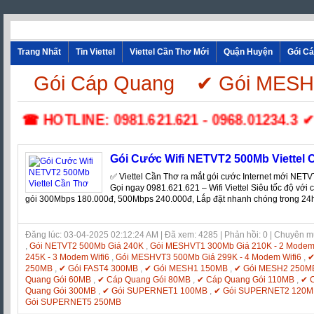
Trang Nhất
Tin Viettel
Viettel Cần Thơ Mới
Quận Huyện
Gói C
Gói Cáp Quang
✔ Gói MESH
☎ HOTLINE: 0981.621.621 - 0968.01234.3 ✔ Lắp
Gói Cước Wifi NETVT2 500Mb Viettel 
✅ ‎Viettel Cần Thơ ra mắt gói cước Internet mới NET
Gọi ngay 0981.621.621 – Wifi Viettel Siêu tốc độ với c
gói 300Mbps 180.000đ, 500Mbps 240.000đ, Lắp đặt nhanh chóng trong 24
Đăng lúc: 03-04-2025 02:12:24 AM | Đã xem: 4285 | Phản hồi: 0 | Chuyên 
,
Gói NETVT2 500Mb Giá 240K
,
Gói MESHVT1 300Mb Giá 210K - 2 Modem 
245K - 3 Modem Wifi6
,
Gói MESHVT3 500Mb Giá 299K - 4 Modem Wifi6
,
✔
250MB
,
✔ Gói FAST4 300MB
,
✔ Gói MESH1 150MB
,
✔ Gói MESH2 250M
Quang Gói 60MB
,
✔ Cáp Quang Gói 80MB
,
✔ Cáp Quang Gói 110MB
,
✔ 
Quang Gói 300MB
,
✔ Gói SUPERNET1 100MB
,
✔ Gói SUPERNET2 120M
Gói SUPERNET5 250MB