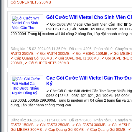
Gói SUPERNET5 250MB
Gói Cước Wifi Viettel Cho Sinh Viên 
✔ Gói Cước Wifi Viettel Cho Sinh Viên Cần Thơ ☎ G
0981.621.621, Gói 150Mb 165.000đ, 200Mb 180.000
299.000đ. Trang bị modem wifi 04 cổng 2 băng tần, Lắp đặt nhanh chóng t
Đăng lúc: 15-02-2024 08:11:35 PM | Đã xem: 4205 | Phản hồi: 0 | Chuyên 
FAST3 250MB
,
✔ Gói FAST4 300MB
,
✔ Gói MESH1 150MB
,
✔ Gói MESH
✔ Cáp Quang Gói 300MB
,
✔ Gói SUPERNET1 100MB
,
✔ Gói SUPERNET
200MB
,
✔ Gói SUPERNET5 250MB
Các Gói Cước Wifi Viettel Cần Thơ Đ
Ký
✔ Các Gói Cước Wifi Viettel Cần Thơ Được Nhiều 
0968.01234.3 - 0981.621.621, Gói 100Mb 165.000đ
229.000đ, 500Mb 299.000đ. Trang bị modem wifi 04 cổng 2 băng tần và tặn
dụng, Lắp đặt nhanh chóng trong 24h
Đăng lúc: 03-12-2023 11:54:06 PM | Đã xem: 6406 | Phản hồi: 0 | Chuyên 
FAST2 150MB
,
✔ Gói FAST3 250MB
,
✔ Gói FAST4 300MB
,
✔ Gói MESH1
Gói MESH3 300MB
,
✔ Cáp Quang Gói 60MB
,
✔ Cáp Quang Gói 80MB
,
✔