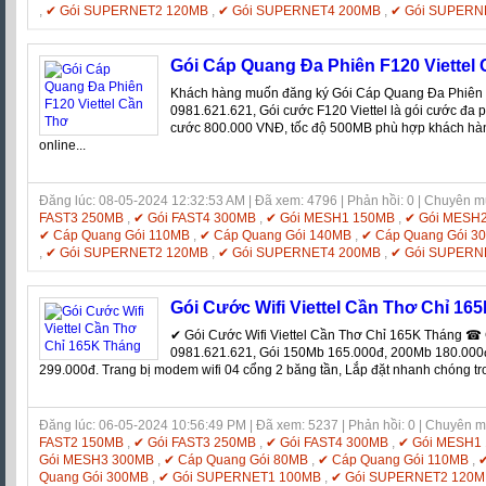
,
✔ Gói SUPERNET2 120MB
,
✔ Gói SUPERNET4 200MB
,
✔ Gói SUPERN
Gói Cáp Quang Đa Phiên F120 Viettel
Khách hàng muốn đăng ký Gói Cáp Quang Đa Phiên 
0981.621.621, Gói cước F120 Viettel là gói cước đa phi
cước 800.000 VNĐ, tốc độ 500MB phù hợp khách hàng
online...
Đăng lúc: 08-05-2024 12:32:53 AM | Đã xem: 4796 | Phản hồi: 0 | Chuyên 
FAST3 250MB
,
✔ Gói FAST4 300MB
,
✔ Gói MESH1 150MB
,
✔ Gói MESH
✔ Cáp Quang Gói 110MB
,
✔ Cáp Quang Gói 140MB
,
✔ Cáp Quang Gói 3
,
✔ Gói SUPERNET2 120MB
,
✔ Gói SUPERNET4 200MB
,
✔ Gói SUPERN
Gói Cước Wifi Viettel Cần Thơ Chỉ 16
✔ Gói Cước Wifi Viettel Cần Thơ Chỉ 165K Tháng ☎ 
0981.621.621, Gói 150Mb 165.000đ, 200Mb 180.000
299.000đ. Trang bị modem wifi 04 cổng 2 băng tần, Lắp đặt nhanh chóng t
Đăng lúc: 06-05-2024 10:56:49 PM | Đã xem: 5237 | Phản hồi: 0 | Chuyên 
FAST2 150MB
,
✔ Gói FAST3 250MB
,
✔ Gói FAST4 300MB
,
✔ Gói MESH1
Gói MESH3 300MB
,
✔ Cáp Quang Gói 80MB
,
✔ Cáp Quang Gói 110MB
,
✔
Quang Gói 300MB
,
✔ Gói SUPERNET1 100MB
,
✔ Gói SUPERNET2 120M