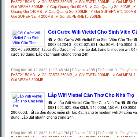
FAST2 150MB
,
✔ Gói FAST3 250MB
,
✔ Gói FAST4 300MB
,
✔ Gói MESH1
Gói MESH3 300MB
,
✔ Cáp Quang Gói 60MB
,
✔ Cáp Quang Gói 80MB
,
✔
Quang Gói 140MB
,
✔ Cáp Quang Gói 300MB
,
✔ Gói SUPERNET1 100MB
Gói SUPERNET4 200MB
,
✔ Gói SUPERNET5 250MB
Gói Cước Wifi Viettel Cho Sinh Viên 
☎ ✔ Gói Cước Wifi Viettel Cho Sinh Viên Cần Th
0968.01234.3 - 0981.621.621, Gói 80Mb 145.000đ, 
300Mb 290.000đ. Tất cả đều được miễn phí lắp đặt, trang bị modem wifi 04
cước sử dụng, Lắp đặt nhanh chóng trong 24h
Đăng lúc: 06-12-2022 12:01:45 AM | Đã xem: 4195 | Phản hồi: 0 | Chuyên 
FAST2 150MB
,
✔ Gói FAST3 250MB
,
✔ Gói FAST4 300MB
,
✔ Gói MESH1
Gói MESH3 300MB
Lắp Wifi Viettel Cần Thơ Cho Nhà Trọ
☎ ✔ Lắp Wifi Viettel Cần Thơ Cho Nhà Trọ ☎ ☎ Gọ
0981.621.621, Gói 80Mb 145.000đ, 150Mb 189.000đ
290.000đ. Tất cả đều được miễn phí lắp đặt, trang bị modem wifi 04 cổng v
dụng, Lắp đặt nhanh chóng trong 24h
Đăng lúc: 05-12-2022 11:52:49 PM | Đã xem: 3513 | Phản hồi: 0 | Chuyên 