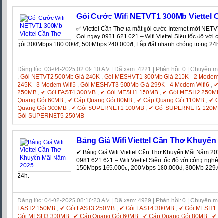
Gói Cước Wifi NETVT1 300Mb Viettel 
✅ ‎Viettel Cần Thơ ra mắt gói cước Internet mới NET
Gọi ngay 0981.621.621 – Wifi Viettel Siêu tốc độ với c
gói 300Mbps 180.000đ, 500Mbps 240.000đ, Lắp đặt nhanh chóng trong 24
Đăng lúc: 03-04-2025 02:09:10 AM | Đã xem: 4221 | Phản hồi: 0 | Chuyên 
,
Gói NETVT2 500Mb Giá 240K
,
Gói MESHVT1 300Mb Giá 210K - 2 Modem 
245K - 3 Modem Wifi6
,
Gói MESHVT3 500Mb Giá 299K - 4 Modem Wifi6
,
✔
250MB
,
✔ Gói FAST4 300MB
,
✔ Gói MESH1 150MB
,
✔ Gói MESH2 250M
Quang Gói 60MB
,
✔ Cáp Quang Gói 80MB
,
✔ Cáp Quang Gói 110MB
,
✔ 
Quang Gói 300MB
,
✔ Gói SUPERNET1 100MB
,
✔ Gói SUPERNET2 120M
Gói SUPERNET5 250MB
Bảng Giá Wifi Viettel Cần Thơ Khuyến
✔ Bảng Giá Wifi Viettel Cần Thơ Khuyến Mãi Năm 2
0981.621.621 – Wifi Viettel Siêu tốc độ với công nghệ 
150Mbps 165.000đ, 200Mbps 180.000đ, 300Mb 229.0
24h.
Đăng lúc: 04-02-2025 08:10:23 AM | Đã xem: 4929 | Phản hồi: 0 | Chuyên 
FAST2 150MB
,
✔ Gói FAST3 250MB
,
✔ Gói FAST4 300MB
,
✔ Gói MESH1
Gói MESH3 300MB
,
✔ Cáp Quang Gói 60MB
,
✔ Cáp Quang Gói 80MB
,
✔