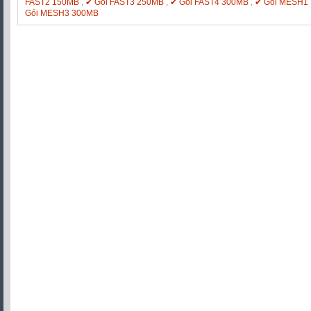
FAST2 150MB
,
✔ Gói FAST3 250MB
,
✔ Gói FAST4 300MB
,
✔ Gói MESH1
Gói MESH3 300MB