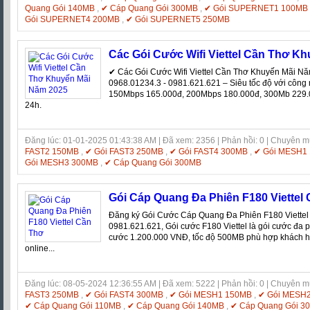
Quang Gói 140MB
,
✔ Cáp Quang Gói 300MB
,
✔ Gói SUPERNET1 100MB
Gói SUPERNET4 200MB
,
✔ Gói SUPERNET5 250MB
Các Gói Cước Wifi Viettel Cần Thơ K
✔ Các Gói Cước Wifi Viettel Cần Thơ Khuyến Mãi N
0968.01234.3 - 0981.621.621 – Siêu tốc độ với công ng
150Mbps 165.000đ, 200Mbps 180.000đ, 300Mb 229.0
24h.
Đăng lúc: 01-01-2025 01:43:38 AM | Đã xem: 2356 | Phản hồi: 0 | Chuyên 
FAST2 150MB
,
✔ Gói FAST3 250MB
,
✔ Gói FAST4 300MB
,
✔ Gói MESH1
Gói MESH3 300MB
,
✔ Cáp Quang Gói 300MB
Gói Cáp Quang Đa Phiên F180 Viettel
Đăng ký Gói Cước Cáp Quang Đa Phiên F180 Viette
0981.621.621, Gói cước F180 Viettel là gói cước đa phi
cước 1.200.000 VNĐ, tốc độ 500MB phù hợp khách hà
online...
Đăng lúc: 08-05-2024 12:36:55 AM | Đã xem: 5222 | Phản hồi: 0 | Chuyên 
FAST3 250MB
,
✔ Gói FAST4 300MB
,
✔ Gói MESH1 150MB
,
✔ Gói MESH
✔ Cáp Quang Gói 110MB
,
✔ Cáp Quang Gói 140MB
,
✔ Cáp Quang Gói 3