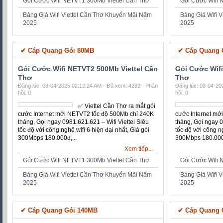
cước Internet mới NETVT2
tốc độ 500Mb chỉ 240K
tháng, Gọi ngay
0981.621.621 – Wifi Viettel
Siêu tốc độ với công nghệ
wifi 6 hiện đại nhất, Giá gói
300Mbps 180.000đ,...
300Mbps 180.000đ
Xem tiếp...
Gói Cước Wifi NETVT1 300Mb Viettel Cần Thơ
Gói Cước Wifi 
Bảng Giá Wifi Viettel Cần Thơ Khuyến Mãi Năm
Bảng Giá Wifi 
2025
2025
✔ Gói MESH3 300MB
✔ Cáp Quang 
Gói Cước Wifi NETVT2 500Mb Viettel Cần
Gói Cước Wif
Thơ
Thơ
Đăng lúc: 03-04-2025 02:12:24 AM - Đã xem: 4282 - Phản
Đăng lúc: 03-04-20
hồi: 0
hồi: 0
✅ ‎Viettel Cần Thơ ra mắt gói
cước Internet mới NETVT2
tốc độ 500Mb chỉ 240K
tháng, Gọi ngay
0981.621.621 – Wifi Viettel
Siêu tốc độ với công nghệ