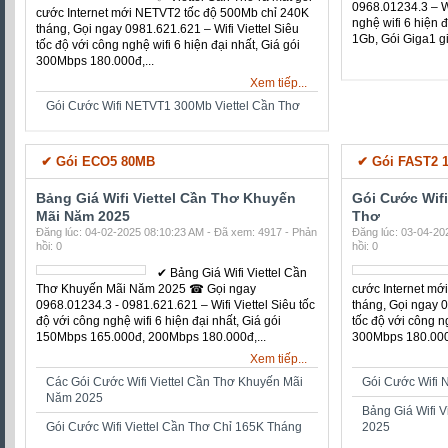
Siêu tốc độ với công nghệ
wifi 6 hiện đại nhất, Giá gói
300Mbps 180.000đ,...
300Mbps 180.000đ
Xem tiếp...
Gói Cước Wifi NETVT1 300Mb Viettel Cần Thơ
Gói Cước Wifi 
Gói MESHVT3 500Mb Giá 299K - 4
Gói Giga 1Gb V
Modem Wifi6
Gói Wifi Giga
279K
Gói Cước Wifi NETVT2 500Mb Viettel Cần
Đăng lúc: 27-05-20
Thơ
hồi: 0
Đăng lúc: 03-04-2025 02:12:24 AM - Đã xem: 4282 - Phản
hồi: 0
✅ ‎Viettel Cần Thơ ra mắt gói
cước Internet mới NETVT2
tốc độ 500Mb chỉ 240K
tháng, Gọi ngay
0981.621.621 – Wifi Viettel
Siêu tốc độ với công nghệ
wifi 6 hiện đại nhất, Giá gói
300Mbps 180.000đ,...
Xem tiếp...
Gói Cước Wifi NETVT1 300Mb Viettel Cần Thơ