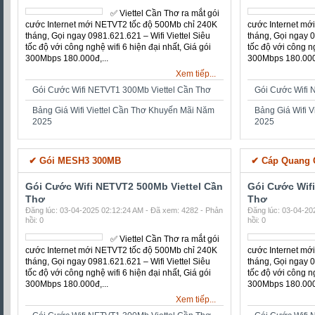
Thơ
Thơ
Đăng lúc: 03-04-2025 02:12:24 AM - Đã xem: 4282 - Phản
Đăng lúc: 03-04-20
hồi: 0
hồi: 0
✅ ‎Viettel Cần Thơ ra mắt gói
cước Internet mới NETVT2
tốc độ 500Mb chỉ 240K
tháng, Gọi ngay
0981.621.621 – Wifi Viettel
Siêu tốc độ với công nghệ
wifi 6 hiện đại nhất, Giá gói
300Mbps 180.000đ,...
300Mbps 180.000đ
Xem tiếp...
Gói Cước Wifi NETVT1 300Mb Viettel Cần Thơ
Gói Cước Wifi 
Bảng Giá Wifi Viettel Cần Thơ Khuyến Mãi Năm
Bảng Giá Wifi 
2025
2025
✔ Gói MESH1 150MB
✔ Gói MESH2
Gói Cước Wifi NETVT2 500Mb Viettel Cần
Gói Cước Wif
Thơ
Thơ
Đăng lúc: 03-04-2025 02:12:24 AM - Đã xem: 4282 - Phản
Đăng lúc: 03-04-20
hồi: 0
hồi: 0
✅ ‎Viettel Cần Thơ ra mắt gói