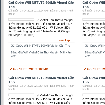
wifi 6 hiện đại nhất, Giá gói
300Mbps 180.000đ,...
300Mbps 180.000đ
Xem tiếp...
Gói Cước Wifi NETVT1 300Mb Viettel Cần Thơ
Gói Cước Wifi 
Bảng Giá Wifi Viettel Cần Thơ Khuyến Mãi Năm
Bảng Giá Wifi 
2025
2025
✔ Cáp Quang Gói 80MB
✔ Cáp Quang 
Gói Cước Wifi NETVT2 500Mb Viettel Cần
Gói Cước Wif
Thơ
Thơ
Đăng lúc: 03-04-2025 02:12:24 AM - Đã xem: 4282 - Phản
Đăng lúc: 03-04-20
hồi: 0
hồi: 0
✅ ‎Viettel Cần Thơ ra mắt gói
cước Internet mới NETVT2
tốc độ 500Mb chỉ 240K
tháng, Gọi ngay
0981.621.621 – Wifi Viettel
Siêu tốc độ với công nghệ
wifi 6 hiện đại nhất, Giá gói
300Mbps 180.000đ,...
300Mbps 180.000đ
Xem tiếp...
Gói Cước Wifi NETVT1 300Mb Viettel Cần Thơ
Gói Cước Wifi 