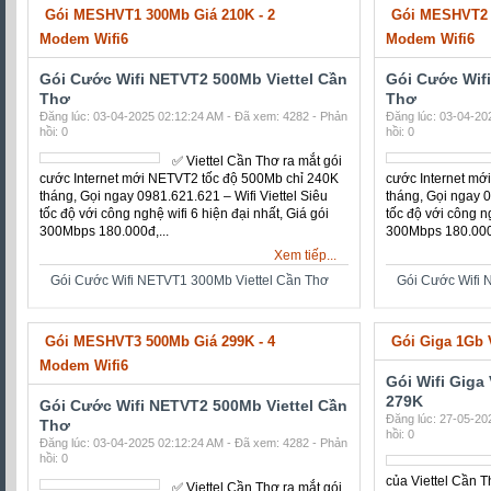
hồi: 0
hồi: 0
✅ ‎Viettel Cần Thơ ra mắt gói
cước Internet mới NETVT2
tốc độ 500Mb chỉ 240K
tháng, Gọi ngay
0981.621.621 – Wifi Viettel
Siêu tốc độ với công nghệ
wifi 6 hiện đại nhất, Giá gói
300Mbps 180.000đ,...
300Mbps 180.000đ
Xem tiếp...
Gói Cước Wifi NETVT1 300Mb Viettel Cần Thơ
Gói Cước Wifi 
Gói MESHVT1 300Mb Giá 210K - 2
Gói MESHVT2 
Modem Wifi6
Modem Wifi6
Gói Cước Wifi NETVT2 500Mb Viettel Cần
Gói Cước Wif
Thơ
Thơ
Đăng lúc: 03-04-2025 02:12:24 AM - Đã xem: 4282 - Phản
Đăng lúc: 03-04-20
hồi: 0
hồi: 0
✅ ‎Viettel Cần Thơ ra mắt gói
cước Internet mới NETVT2
tốc độ 500Mb chỉ 240K
tháng, Gọi ngay
0981.621.621 – Wifi Viettel