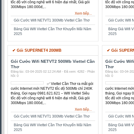
Bảng Giá Wifi Viettel Cần Thơ Khuyến Mãi Năm
Bảng Giá Wifi 
2025
2025
✔ Cáp Quang Gói 140MB
✔ Cáp Quang 
Gói Cước Wifi NETVT2 500Mb Viettel Cần
Gói Cước Wif
Thơ
Thơ
Đăng lúc: 03-04-2025 02:12:24 AM - Đã xem: 4282 - Phản
Đăng lúc: 03-04-20
hồi: 0
hồi: 0
✅ ‎Viettel Cần Thơ ra mắt gói
cước Internet mới NETVT2
tốc độ 500Mb chỉ 240K
tháng, Gọi ngay
0981.621.621 – Wifi Viettel
Siêu tốc độ với công nghệ
wifi 6 hiện đại nhất, Giá gói
300Mbps 180.000đ,...
300Mbps 180.000đ
Xem tiếp...
Gói Cước Wifi NETVT1 300Mb Viettel Cần Thơ
Gói Cước Wifi 
Bảng Giá Wifi Viettel Cần Thơ Khuyến Mãi Năm
Bảng Giá Wifi 
2025
2025