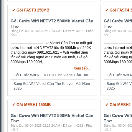
✔ Gói ECO5 80MB
✔ Gói FAST2 
Bảng Giá Wifi Viettel Cần Thơ Khuyến
Gói Cước Wif
Mãi Năm 2025
Thơ
Đăng lúc: 04-02-2025 08:10:23 AM - Đã xem: 4917 - Phản
Đăng lúc: 03-04-20
hồi: 0
hồi: 0
✔ Bảng Giá Wifi Viettel Cần
Thơ Khuyến Mãi Năm 2025
☎ Gọi ngay 0968.01234.3 -
0981.621.621 – Wifi Viettel
Siêu tốc độ với công nghệ
wifi 6 hiện đại nhất, Giá gói 150Mbps 165.000đ,
200Mbps 180.000đ,...
300Mbps 180.000đ
Xem tiếp...
Các Gói Cước Wifi Viettel Cần Thơ Khuyến Mãi
Năm 2025
Gói Cước Wifi 
Gói Cước Wifi Viettel Cần Thơ Chỉ 165K Tháng
Bảng Giá Wifi 
2025
✔ Gói FAST3 250MB
✔ Gói FAST4 
Gói Cước Wifi NETVT2 500Mb Viettel Cần
Gói Cước Wif