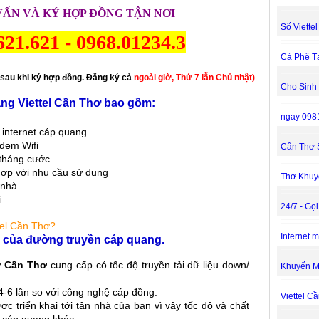
VẤN VÀ KÝ HỢP ĐỒNG TẬN NƠI
Số Viette
621.621
-
0968.01234.3
Cà Phê T
sau khi ký hợp đồng. Đăng ký cả
ngoài giờ, Thứ 7 lẫn Chủ nhật)
Cho Sinh
uang Viettel Cần Thơ bao gồm:
ngay 098
 internet cáp quang
dem Wifi
Cần Thơ 
 tháng cước
hợp với nhu cầu sử dụng
Thơ Khuy
 nhà
i
24/7 - Gọ
tel Cần Thơ
?
Internet 
ng của đường truyền cáp quang.
ở Cần Thơ
cung cấp có tốc độ truyền tải dữ liệu down/
Khuyến M
4-6 lần so với công nghệ cáp đồng.
Viettel C
c triển khai tới tận nhà của bạn vì vậy tốc độ và chất