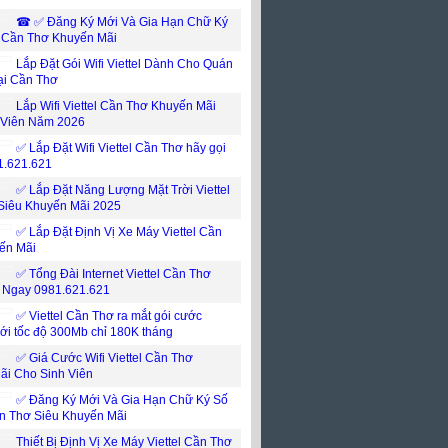
☎ ✅‎ Đăng Ký Mới Và Gia Hạn Chữ Ký
l Cần Thơ Khuyến Mãi
Lắp Đặt Gói Wifi Viettel Dành Cho Quán
ại Cần Thơ
Lắp Wifi Viettel Cần Thơ Khuyến Mãi
 Viên Năm 2026
✅ Lắp Đặt Wifi Viettel Cần Thơ hãy gọi
1.621.621
✅ Lắp Đặt Năng Lượng Mặt Trời Viettel
Siêu Khuyến Mãi 2025
✅ Lắp Đặt Định Vị Xe Máy Viettel Cần
ến Mãi
✅ Tổng Đài Internet Viettel Cần Thơ
i Ngay 0981.621.621
✅ ‎Viettel Cần Thơ ra mắt gói cước
mới tốc độ 300Mb chỉ 180K tháng
✅ ‎Giá Cước Wifi Viettel Cần Thơ
ãi Cho Sinh Viên
✅‎ Đăng Ký Mới Và Gia Hạn Chữ Ký Số
ần Thơ Siêu Khuyến Mãi
Thiết Bị Định Vị Xe Máy Viettel Cần Thơ