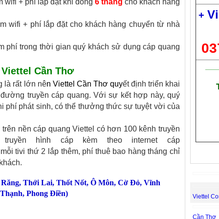
wifi + phí lắp đặt khi đóng
6 tháng
cho khách hàng
Vi
+
 wifi + phí lắp đặt cho khách hàng chuyển từ nhà
03
 phí trong thời gian quý khách sử dụng cáp quang
___
 Viettel Cần Thơ
 là rất lớn nê
n
Viettel Cần Thơ
quy
ết định triển khai
 đường truyền cáp quang. Với sự kết hợp này, quý
hi phí phát sinh, có thể thưởng thức sự tuyệt vời của
D
trên nền cáp quang Viettel có hơn 100 kênh truyền
truyền hình cáp kèm theo internet cáp
 mỗi tivi thứ 2 lắp thêm, phí thuê bao hàng tháng chỉ
khách.
 Răng
,
Thới Lai
,
Thốt Nốt
,
Ô Môn
,
Cờ Đỏ
,
Vĩnh
Thạnh
,
Phong Điền
)
Viettel Co
Cần Thơ