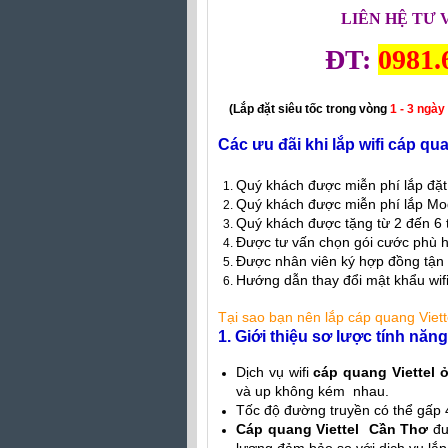
LIÊN HỆ TƯ 
ĐT:
0981.
(Lắp đặt siêu tốc trong vòng
1 - 3 ngày
Các ưu đãi khi lắp wifi cáp q
Quý khách được miễn phí lắp đặt
Quý khách được miễn phí lắp Mo
Quý khách được tặng từ 2 đến 6
Được tư vấn chọn gói cước phù 
Được nhân viên ký hợp đồng tận
Hướng dẫn thay đổi mật khẩu wif
Tại sao bạn nên lắp
cáp quang Viet
1. Giới thiệu sơ lược tính nă
Dịch vụ wifi
cáp quang Viettel 
và up không kém nhau.
Tốc độ đường truyền có thể gấp 
Cáp quang Viettel Cần Thơ
đượ