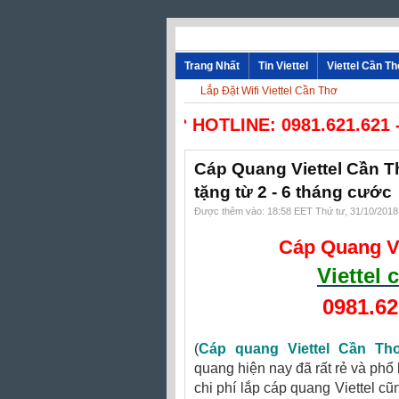
Trang Nhất
Tin Viettel
Viettel Cần T
Lắp Đặt Wifi Viettel Cần Thơ
☎ HOTLINE: 0981.621.621 - 0
Cáp Quang Viettel Cần T
tặng từ 2 - 6 tháng cước
Được thêm vào: 18:58 EET Thứ tư, 31/10/2018
Cáp Quang V
Viettel
0981.62
(
Cáp quang Viettel Cần Th
quang hiện nay đã rất rẻ và phổ
chi phí lắp cáp quang Viettel cũn