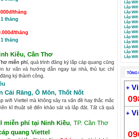
Lắp Wifi
Lắp Wifi
.000đ/tháng
Lắp Wifi
Lắp Wifi
 1 tháng
Lắp Wifi
Lắp Wifi
Lắp Wifi
0.000đ/tháng
Lắp Wifi
 1 tháng
Lắp Wif
Lắp Wif
Lắp Wifi
inh Kiều, Cần Thơ
Lắp Wifi
Thơ miễn phí
,
quá trình đăng ký lắp cáp quang cũng
ên tư vấn và hướng dẫn ngay tại nhà, thủ tục chỉ
TỔNG 
 đăng ký thành công.
ều
Vi
+
n Cái Răng
,
Ô Môn
,
Thốt Nốt
09
p wifi Viettel mà không xảy ra vấn đề hay thắc mắc
ên kĩ thuật sẽ đến khảo sát và lắp đặt. Tất cả quá
Vi
+
l miễn phí tại Ninh Kiều
, TP. Cần Thơ
cáp quang Viettel
09