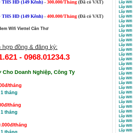
 THS HD (149 Kênh)
-
300.000/Tháng
(Đã có VAT)
Lắp Wifi
Lắp Wif
Lắp Wifi
 THS HD (149 Kênh)
-
400.000/Tháng
(Đã có VAT)
Lắp Wifi
Lắp Wifi
Lắp Wifi
em Wifi Viettel Cần Thơ
Lắp Wifi
Lắp Wifi
Lắp Wifi
Lắp Wifi
 hợp đồng & đăng ký:
Lắp Wifi
Lắp Wifi
1.621
-
0968.01234.3
Lắp Wifi
Lắp Wifi
Lắp Wifi
ơ
Cho Doanh Nghiệp, Công Ty
Lắp Wifi
Lắp Wifi
Lắp Wifi
00đ/tháng
Lắp Wifi
 1 tháng
Lắp Wifi
Lắp Wifi
Lắp Wifi
00đ/tháng
Lắp Wifi
Lắp Wifi
 1 tháng
Lắp Wif
Lắp Wifi
.000đ/tháng
Lắp Wifi
Lắp Wifi
 1 tháng