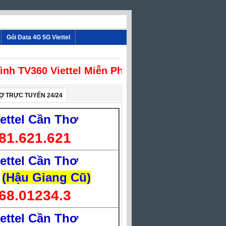
Gói Data 4G 5G Viettel
nh TV360 Viettel Miễn Phí
Ợ TRỰC TUYẾN 24/24
iettel Cần Thơ
81.621.621
iettel Cần Thơ
(Hậu Giang Cũ)
68.01234.3
iettel Cần Thơ