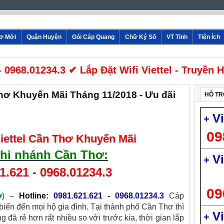
hơ Mới
Quận Huyện
Gói Cáp Quang
Chữ Ký Số
VT Tỉnh
Tiện Ích
968.01234.3 ✔ Lắp Đặt Wifi Viettel - Truyền Hì
hơ Khuyến Mãi Tháng 11/2018 - Ưu đãi
HỖ TR
V
+
09
iettel Cần Thơ Khuyến Mãi
 chi nhánh Cần Thơ
:
V
+
1.621
-
0968.01234.3
09
ơ
)
–
Hotline:
0981.621.621
-
0968.01234.3
Cáp
 biến đến mọi hộ gia đình. Tại thành phố Cần Thơ thì
V
+
g đã rẻ hơn rất nhiều so với trước kia, thời gian lắp