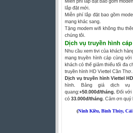
Miễn phí lắp đặt bao gồm modem 
lắp đặt mới.
Miễn phí lắp đặt bao gồm modem
mạng khác sang.
Tặng modem wifi không thu thêm
chúng tôi.
Dịch vụ truyền hình cáp
Nhu cầu xem tivi của khách hàng
mạng truyền hình cáp cùng với
khách có thể giảm thiểu tối đa c
truyền hình HD Viettel Cần Thơ.
Dịch vụ truyền hình Viettel H
hình. Bảng giá dịch vụ 
quang:
+50.000đ/tháng.
Đối với
có
33.000đ/tháng
. Cảm ơn quý 
(
Ninh Kiều
,
Bình Thủy
,
Cái