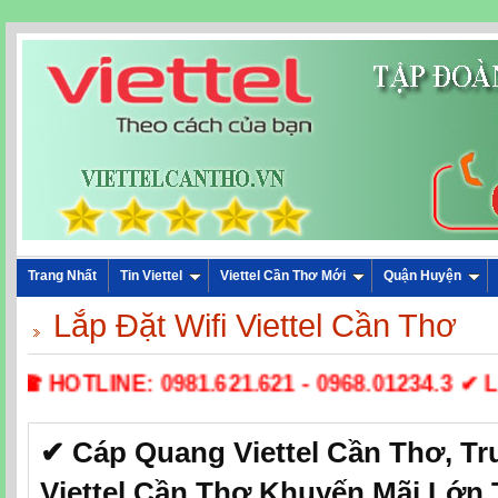
Trang Nhất
Tin Viettel
Viettel Cần Thơ Mới
Quận Huyện
Lắp Đặt Wifi Viettel Cần Thơ
☎ HOTLINE: 0981.621.621 - 0968.01234.3 ✔ Lắp
✔‎ Cáp Quang Viettel Cần Thơ,‎ T
Viettel Cần Thơ Khuyến Mãi Lớn 