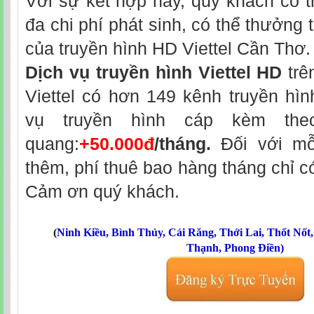
Với sự kết hợp này, quý khách có th
đa chi phí phát sinh, có thể thưởng 
của truyền hình HD Viettel Cần Thơ.
Dịch vụ truyền hình Viettel HD
trê
Viettel có hơn 149 kênh truyền hìn
vụ truyền hình cáp kèm theo
quang:
+50.000đ
/tháng.
Đối với mỗ
thêm, phí thuê bao hàng tháng chỉ 
Cảm ơn quý khách.
(
Ninh Kiều
,
Bình Thủy
,
Cái Răng
,
Thới Lai
,
Thốt Nốt
Thạnh
,
Phong Điền
)