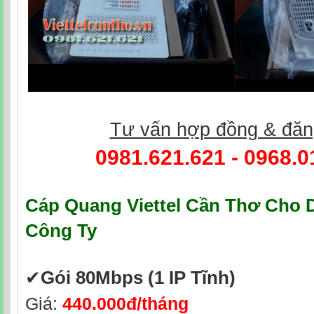
Tư vấn hợp đồng & đăn
0981.621.621
-
0968.0
Cáp Quang Viettel Cần Thơ
Cho D
Công Ty
✔‎
Gói 80Mbps
(1 IP Tĩnh)
Giá:
440.000đ/tháng