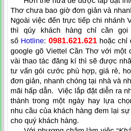
Hơn thế nữa để được lắp đặt
in
Thơ
chưa bao giờ đơn giản và nhan
Ngoài việc đến trực tiếp chi nhánh V
thì qúy khách hàng chỉ cần gọi 
0981.621.621
số
Hotline
:
hoặc chỉ 
google gõ Viettel Cần Thơ với một c
vài thao tác đăng kí thì sẽ được nh
tư vấn gói cước phù hợp, giá rẻ, ho
đơn giản, nhanh chóng tại nhà và 
mãi hấp dẫn. Việc lắp đặt diễn ra 
thành trong một ngày hay lựa chọn
nhu cầu của khách hàng đem lại sự t
cho quý khách hàng.
Với phương châm làm việc “
Khá