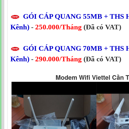
GÓI CÁP QUANG
55MB
+ THS H
Kênh)
-
250.000/Tháng
(Đã có VAT)
GÓI CÁP QUANG
70MB
+ THS H
Kênh)
-
290.000/Tháng
(Đã có VAT)
Modem Wifi Viettel Cần 