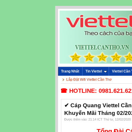
Trang Nhất
Tin Viettel
Viettel Cần
Lắp Đặt Wifi Viettel Cần Thơ
☎ HOTLINE: 0981.621.621 -
✔‎ Cáp Quang Viettel Cần
Khuyến Mãi Tháng 02/20
Được thêm vào: 21:14 ICT Thứ tư, 12/02/2020
Tổng Đài C