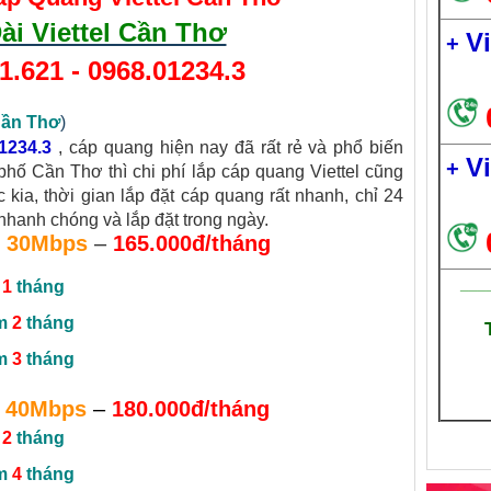
ài Viettel Cần Thơ
V
+
1.621
-
0968.01234.3
Cần Thơ
)
1234.3
, cáp quang hiện nay đã rất rẻ và phổ biến
V
+
phố Cần Thơ thì chi phí lắp cáp quang Viettel cũng
c kia, thời gian lắp đặt cáp quang rất nhanh, chỉ 24
 nhanh chóng và lắp đặt trong ngày.
30Mbps
–
165.000đ/tháng
___
m
1
tháng
êm
2
tháng
êm
3
tháng
40Mbps
–
180.000đ/tháng
m
2
tháng
êm
4
tháng