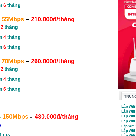
êm
6
tháng
55Mbps
–
210.000đ/tháng
m
2
tháng
êm
4
tháng
êm
6
tháng
70Mbps
–
260.000đ/tháng
m
2
tháng
êm
4
tháng
êm
6
tháng
TRUNG
Lắp Wifi
Lắp Wifi
5
150Mbps
430.000đ/tháng
Lắp Wif
–
Lắp Wifi
y.
Lắp Wifi
Lắp Wifi
Mbps
Lắp Wif