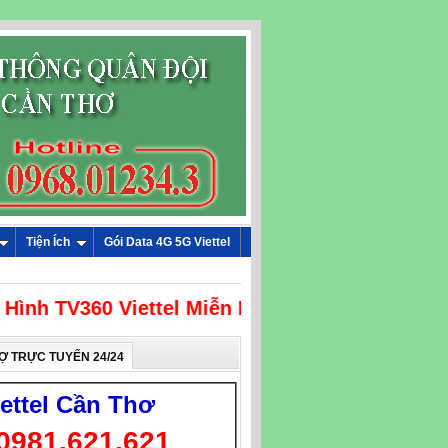
Tiện Ích
Gói Data 4G 5G Viettel
 Hình TV360 Viettel Miễn Phí
Ợ TRỰC TUYẾN 24/24
iettel Cần Thơ
0981.621.621