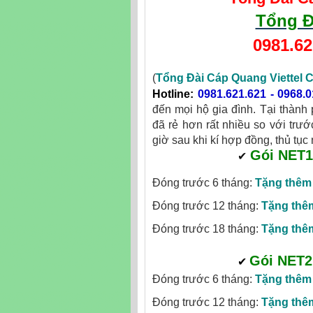
Tổng Đ
0981.62
(
Tổng Đài Cáp Quang Viettel 
Hotline
:
0981.621.621
-
0968.0
đến mọi hộ gia đình. Tại thành 
đã rẻ hơn rất nhiều so với trướ
giờ sau khi kí hợp đồng, thủ tục
Gói NET1
‎
✔
Đóng trước 6 tháng:
Tặng thê
Đóng trước 12 tháng:
Tặng th
Đóng trước 18 tháng:
Tặng th
Gói NET2
✔
‎
Đóng trước 6 tháng:
Tặng thê
Đóng trước 12 tháng:
Tặng th