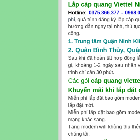
Lắp cáp quang Viettel N
Hotline
:
0375.366.377
-
0968.
phí
,
quá trình đăng ký lắp cáp q
hướng dẫn ngay tại nhà, thủ tụ
công.
1. Trung tâm Quận Ninh Ki
2.
Quận Bình Thủy
,
Quậ
Sau khi đã hoàn tất hợp đồng lắ
gì, khoảng 1-2 ngày sau nhân vi
trình chỉ cần 30 phút.
Các gói
cáp quang viette
Khuyến mãi khi
lắp đặt 
Miễn phí lắp đặt bao gồm modem 
lắp đặt mới.
Miễn phí lắp đặt bao gồm modem
mạng khác sang.
Tặng modem wifi không thu thêm
chúng tôi.