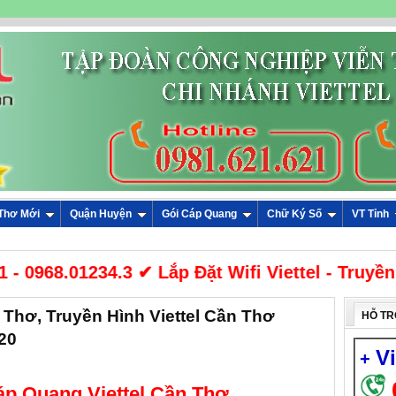
 Thơ Mới
Quận Huyện
Gói Cáp Quang
Chữ Ký Số
VT Tỉnh
 0968.01234.3 ✔ Lắp Đặt Wifi Viettel - Truyền
 Thơ,‎ Truyền Hình Viettel Cần Thơ
HỖ TR
20
V
+
áp Quang Viettel Cần Thơ