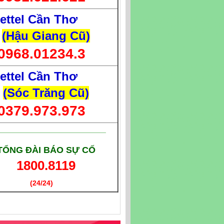
iettel Cần Thơ
(Hậu Giang Cũ)
0968.01234.3
iettel Cần Thơ
(Sóc Trăng Cũ)
0379.973.973
___________________________
TỔNG ĐÀI BÁO SỰ CỐ
1800.8119
(24/24)
(Giờ làm việc)