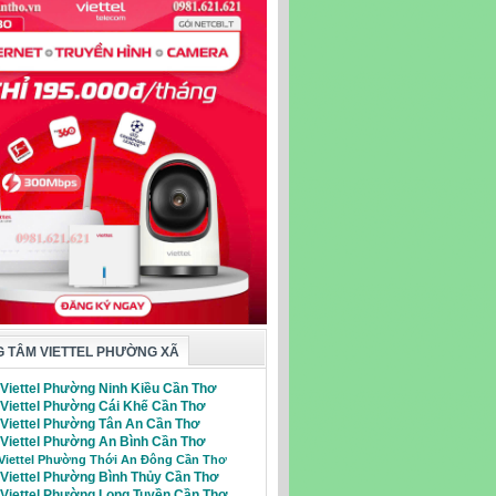
 TÂM VIETTEL PHƯỜNG XÃ
 Viettel Phường Ninh Kiều Cần Thơ
 Viettel Phường Cái Khế Cần Thơ
i Viettel Phường Tân An Cần Thơ
 Viettel Phường An Bình Cần Thơ
 Viettel Phường Thới An Đông Cần Thơ
 Viettel Phường Bình Thủy Cần Thơ
i Viettel Phường Long Tuyền Cần Thơ