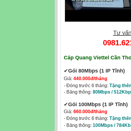
Tư vấn
0981.62
Cáp Quang Viettel Cần Th
✔‎
Gói 80Mbps
(1 IP Tĩnh)
Giá:
440.000đ/tháng
- Đóng trước 6 tháng:
Tặng thê
- Băng thông:
80Mbps / 512Kb
✔‎
Gói 100Mbps
(1 IP Tĩnh)
Giá:
660.000đ/tháng
- Đóng trước 6 tháng:
Tặng thê
- Băng thông:
100Mbps / 784K