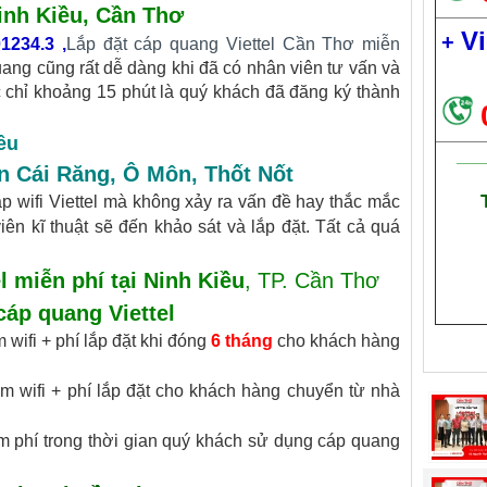
inh Kiều, Cần Thơ
Vi
+
01234.3
,
Lắp đặt cáp quang Viettel Cần Thơ miễn
uang cũng rất dễ dàng khi đã có nhân viên tư vấn và
c chỉ khoảng 15 phút là quý khách đã đăng ký thành
ều
___
n Cái Răng
,
Ô Môn
,
Thốt Nốt
p wifi Viettel mà không xảy ra vấn đề hay thắc mắc
ên kĩ thuật sẽ đến khảo sát và lắp đặt. Tất cả quá
l miễn phí tại Ninh Kiều
, TP. Cần Thơ
cáp quang Viettel
wifi + phí lắp đặt khi đóng
6 tháng
cho khách hàng
 wifi + phí lắp đặt cho khách hàng chuyển từ nhà
 phí trong thời gian quý khách sử dụng cáp quang