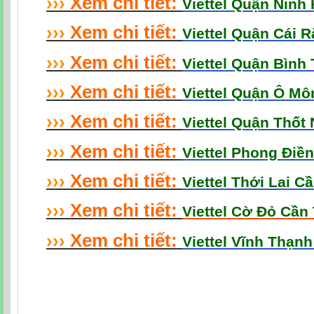
›
›
›
Xem chi tiết:
Viettel Quận Ninh
›
›
›
Xem chi tiết:
Viettel Quận Cái 
›
›
›
Xem chi tiết:
Viettel Quận Bình
›
›
›
Xem chi tiết:
Viettel Quận Ô M
›
›
›
Xem chi tiết:
Viettel Quận Thốt
›
›
›
Xem chi tiết:
Viettel Phong Điề
›
›
›
Xem chi tiết:
Viettel Thới Lai C
›
›
›
Xem chi tiết:
Viettel Cờ Đỏ Cần
›
›
›
Xem chi tiết:
Viettel Vĩnh Thạn
Cap Quang Viettel Can Tho
,
Cáp Quang Viettel Cần Thơ
,
Cap Quang Ca
Viettel Can Tho
,
Wifi Viettel Cần Thơ
,
Lap Mang Viettel Can Tho
,
Lắp Mạ
Tho
,
internet Cần Thơ
,
Internet Viettel Can Tho
,
internet Viettel Cần Thơ
,
Mạng Cần Thơ Miễn Phí
,
Chu Ky So Viettel Can Tho
,
Chữ Ký Số Viettel Cầ
Can Tho
,
Gói Cước Cáp Quang Viettel Cần Thơ
,
Goi Cuoc Cap Quang Viett