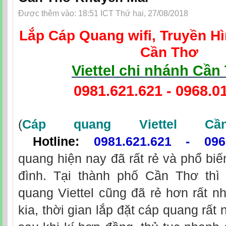
Được thêm vào: 18:51 ICT Thứ hai, 27/08/2018
Lắp Cáp Quang wifi, Truyền Hì
Cần Thơ
Viettel chi nhánh Cần
0981.621.621
-
0968.0
(
Cáp quang Viettel C
Hotline:
0981.621.621
-
096
quang hiện nay đã rất rẻ và phổ biế
đình. Tại thành phố Cần Thơ thì 
quang Viettel cũng đã rẻ hơn rất nh
kia, thời gian lắp đặt cáp quang rất 