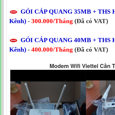
GÓI CÁP QUANG
35MB
+ THS H
Kênh)
-
300.000/Tháng
(Đã có VAT)
GÓI CÁP QUANG
40MB
+ THS H
Kênh)
-
400.000/Tháng
(Đã có VAT)
Modem Wifi Viettel Cần 