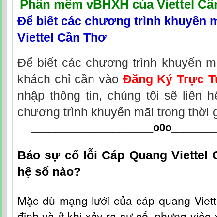
Phần mềm vBHXH của Viettel Cầ
Để biết các chương trình khuyến 
Viettel Cần Thơ
Để biết các chương trình khuyến m
khách chỉ cần vào
Đăng Ký Trực T
nhập thông tin, chúng tôi sẽ liên 
chương trình khuyến mãi trong thời 
_____________________o0o
_______
Báo sự cố lỗi Cáp Quang Viettel
hệ số nào?
Mặc dù mạng lưới c
ủa
cáp quang Viet
định và ít khi xảy ra sự cố, nhưng việc 