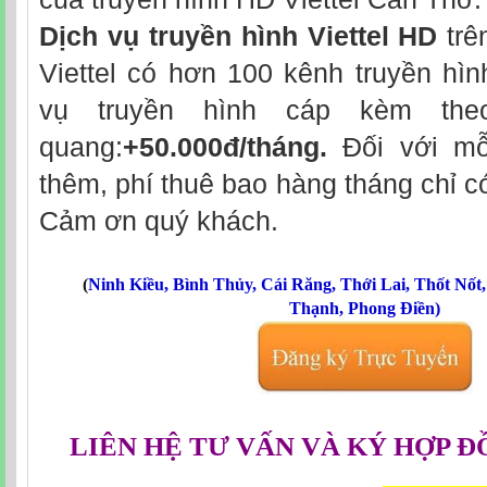
Dịch vụ truyền hình Viettel HD
trê
Viettel có hơn 100 kênh truyền hìn
vụ truyền hình cáp kèm theo
quang:
+50.000đ/tháng.
Đối với mỗ
thêm, phí thuê bao hàng tháng chỉ 
Cảm ơn quý khách.
(
Ninh Kiều
,
Bình Thủy
,
Cái Răng
,
Thới Lai
,
Thốt Nốt
Thạnh
,
Phong Điền
)
LIÊN HỆ TƯ VẤN VÀ KÝ HỢP Đ