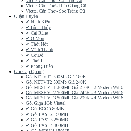
Viettel Cần Thơ - Cần Thơ Cũ
Viettel Cần Thơ - Hậu Giang Cũ
Viettel Cần Thơ - Sóc Trăng Cũ
Quận Huyện
✔ Ninh Kiều
✔ Bình Thủy
✔ Cái Răng
✔ Ô Môn
✔ Thốt Nốt
✔ Vĩnh Thạnh
✔ Cờ Đỏ
✔ Thới Lai
✔ Phong Điền
Gói Cáp Quang
Gói NETVT1 300Mb Giá 180K
Gói NETVT2 500Mb Giá 240K
Gói MESHVT1 300Mb Giá 210K - 2 Modem Wifi6
Gói MESHVT2 500Mb Giá 245K - 3 Modem Wifi6
Gói MESHVT3 500Mb Giá 299K - 4 Modem Wifi6
Gói Giga 1Gb Viettel
✔ Gói ECO5 80MB
✔ Gói FAST2 150MB
✔ Gói FAST3 250MB
✔ Gói FAST4 300MB
✔ Gói MESH1 150MB