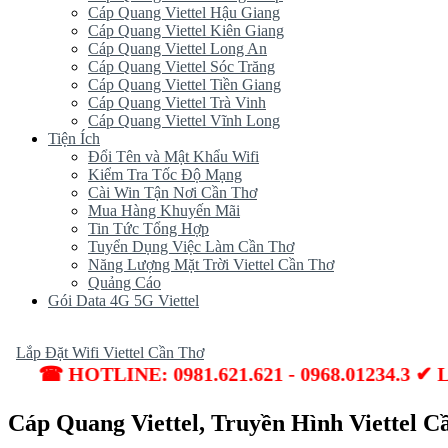
Cáp Quang Viettel Hậu Giang
Cáp Quang Viettel Kiên Giang
Cáp Quang Viettel Long An
Cáp Quang Viettel Sóc Trăng
Cáp Quang Viettel Tiền Giang
Cáp Quang Viettel Trà Vinh
Cáp Quang Viettel Vĩnh Long
Tiện Ích
Đổi Tên và Mật Khẩu Wifi
Kiểm Tra Tốc Độ Mạng
Cài Win Tận Nơi Cần Thơ
Mua Hàng Khuyến Mãi
Tin Tức Tổng Hợp
Tuyển Dụng Việc Làm Cần Thơ
Năng Lượng Mặt Trời Viettel Cần Thơ
Quảng Cáo
Gói Data 4G 5G Viettel
Lắp Đặt Wifi Viettel Cần Thơ
☎ HOTLINE: 0981.621.621 - 0968.01234.3 ✔ Lắ
Cáp Quang Viettel, Truyền Hình Viettel 