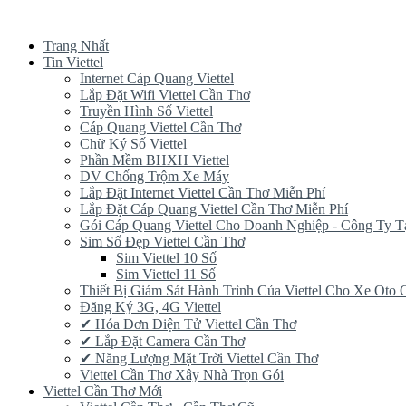
Trang Nhất
Tin Viettel
Internet Cáp Quang Viettel
Lắp Đặt Wifi Viettel Cần Thơ
Truyền Hình Số Viettel
Cáp Quang Viettel Cần Thơ
Chữ Ký Số Viettel
Phần Mềm BHXH Viettel
DV Chống Trộm Xe Máy
Lắp Đặt Internet Viettel Cần Thơ Miễn Phí
Lắp Đặt Cáp Quang Viettel Cần Thơ Miễn Phí
Gói Cáp Quang Viettel Cho Doanh Nghiệp - Công Ty T
Sim Số Đẹp Viettel Cần Thơ
Sim Viettel 10 Số
Sim Viettel 11 Số
Thiết Bị Giám Sát Hành Trình Của Viettel Cho Xe Oto
Đăng Ký 3G, 4G Viettel
✔‎ Hóa Đơn Điện Tử Viettel Cần Thơ
✔‎ Lắp Đặt Camera Cần Thơ
✔‎ Năng Lượng Mặt Trời Viettel Cần Thơ
Viettel Cần Thơ Xây Nhà Trọn Gói
Viettel Cần Thơ Mới