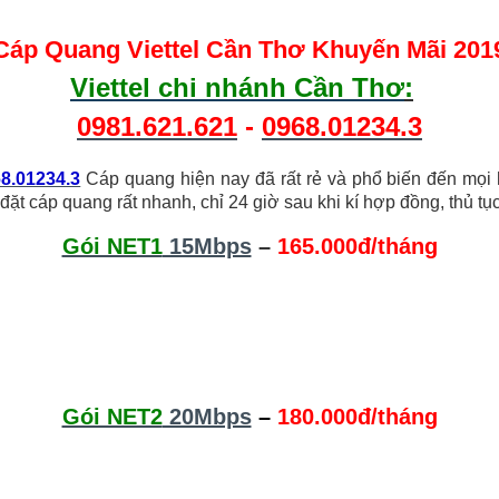
Cáp Quang Viettel Cần Thơ Khuyến Mãi 201
Viettel chi nhánh Cần Thơ
:
0981.621.621
-
0968.01234.3
8.01234.3
Cáp quang hiện nay đã rất rẻ và phổ biến đến mọi 
p đặt cáp quang rất nhanh, chỉ 24 giờ sau khi kí hợp đồng, thủ t
Gói NET1
15Mbps
–
165.000đ/tháng
Gói NET2
20Mbps
–
180.000đ/tháng