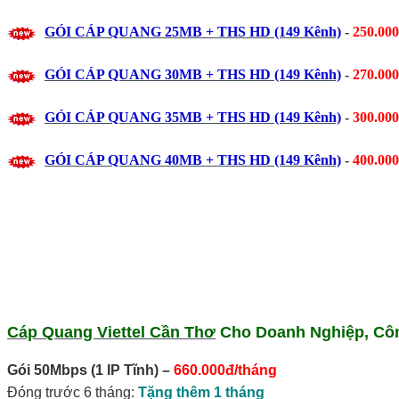
GÓI CÁP QUANG
25MB
+ THS HD (149 Kênh)
-
250.00
GÓI CÁP QUANG
30MB
+ THS HD (149 Kênh)
-
270.00
GÓI CÁP QUANG
35MB
+ THS HD (149 Kênh)
-
300.00
GÓI CÁP QUANG
40MB
+ THS HD (149 Kênh)
-
400.00
Cáp Quang Viettel Cần Thơ
Cho Doanh Nghiệp, Cô
Gói 50Mbps
(1 IP Tĩnh)
–
660.000đ/tháng
Đóng trước 6 tháng:
Tặng thêm 1 tháng