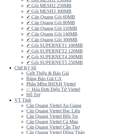
✔ Gói MESH2 250MB
✔ Gói MESH3 300MB
✔ Cáp Quang Gói 60MB
✔ Cáp Quang Gói 80MB
✔ Cáp Quang Gói 110MB
✔ Cáp Quang Gói 140MB
✔ Cáp Quang Gói 300MB
✔ Gói SUPERNET1 100MB
✔ Gói SUPERNET2 120MB
✔ Gói SUPERNET4 200MB
✔ Gói SUPERNET5 250MB
Chữ Ký Số
Giới Thiệu & Báo Giá
Bảng Báo Giá CA
Phần Mềm BHXH Viettel
✅‎ Hóa Đơn Điện Tử Viettel
Hỗ Trợ
VT Tỉnh
Cáp Quang Viettel An Giang
Cáp Quang Viettel Bạc Liêu
Cáp Quang Viettel Bến Tre
Cáp Quang Viettel Cà Mau
Cáp Quang Viettel Cần Thơ
Cáp Quang Viettel Đồng Tháp