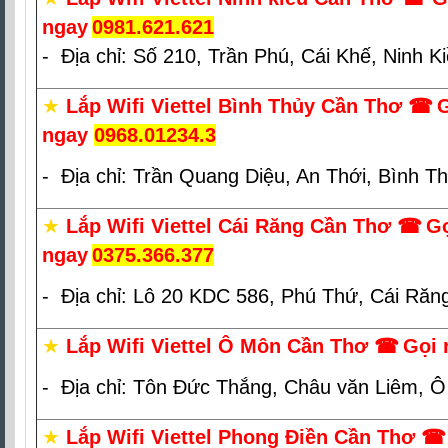
ngay
0981.621.621
- Địa chỉ: Số 210, Trần Phú, Cái Khế, Ninh K
★
Lắp Wifi Viettel Bình Thủy Cần Thơ
☎
ngay
0968.01234.3
- Địa chỉ: Trần Quang Diệu, An Thới, Bình T
★
Lắp Wifi Viettel Cái Răng Cần Thơ
☎
G
ngay
0375.366.377
- Địa chỉ: Lô 20 KDC 586, Phú Thứ, Cái Răn
★
Lắp Wifi Viettel Ô Môn Cần Thơ
☎
Gọi 
- Địa chỉ: Tôn Đức Thắng, Châu văn Liêm, 
★
Lắp Wifi Viettel Phong Điền Cần Thơ
☎