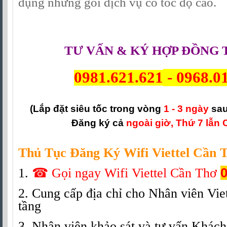
dụng những gói dịch vụ có tốc độ cao.
TƯ VẤN & KÝ HỢP ĐỒNG 
0981.621.621
-
0968.0
(Lắp đặt siêu tốc trong vòng
1 - 3 ngày
sau
Đăng ký cả
ngoài giờ, Thứ 7 lẫn 
Thủ Tục Đăng Ký Wifi Viettel Cần 
1.
☎
Gọi ngay Wifi Viettel Cần Thơ
0
2. Cung cấp địa chỉ cho Nhân viên Viet
tầng
3. Nhân viên khảo sát và tư vấn Khác