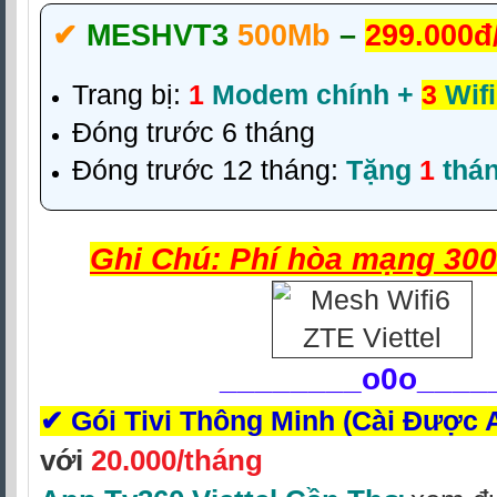
✔‎
MESHVT3
500Mb
–
299.000đ
Trang bị:
1
Modem chính +
3
Wifi
Đóng trước 6 tháng
Đóng trước 12 tháng:
Tặng
1
thá
Ghi Chú: Phí hòa mạng 300
________
o0o____
✔
Gói Tivi Thông Minh (Cài Được 
với
20.000/tháng