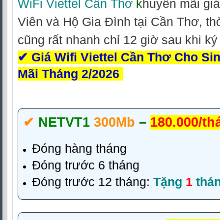
WiFi Viettel Cần Thơ
k
huyến mãi giá
Viên và Hộ Gia Đình tại Cần Thơ, thờ
cũng rất nhanh chỉ 12 giờ sau khi k
✔
Giá Wifi Viettel Cần Thơ Cho Si
Mãi Tháng 2/2026
✔‎
NETVT1
300Mb
–
180.000/th
Đóng hàng tháng
Đóng trước 6 tháng
Đóng trước 12 tháng:
Tặng
1
thá