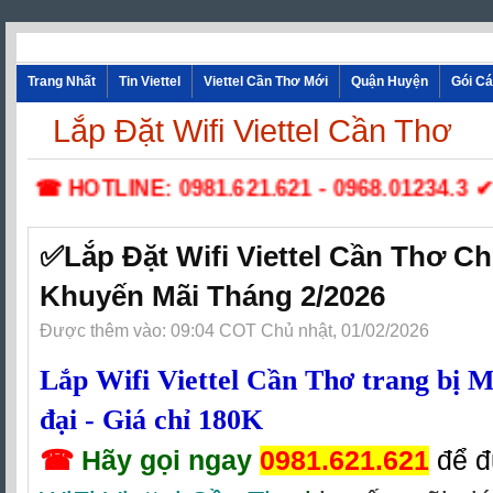
Trang Nhất
Tin Viettel
Viettel Cần Thơ Mới
Quận Huyện
Gói C
Lắp Đặt Wifi Viettel Cần Thơ
☎ HOTLINE: 0981.621.621 - 0968.01234.3 ✔ Lắ
✅Lắp Đặt Wifi Viettel Cần Thơ Ch
Khuyến Mãi Tháng 2/2026
Được thêm vào: 09:04 COT Chủ nhật, 01/02/2026
Lắp Wifi Viettel Cần Thơ trang bị 
đại - Giá chỉ 180K
☎
Hãy gọi ngay
0981.621.621
để 