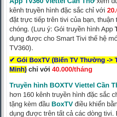
App Tv360 Viettel Cần Thơ
xem đư
kênh truyền hình đặc sắc chỉ với
20
đặt trực tiếp trên tivi của bạn, thuận
chóng. (Lưu ý: Gói truyền hình App
dụng được cho Smart Tivi thế hệ mớ
TV360).
✔
Gói BoxTV (Biến TV Thường -> 
chỉ với
40.000/tháng
Minh)
Truyền hình BOXTV Viettel Cần 
hơn 160 kênh truyền hình đặc sắc
c
tặng kèm đầu
BoxTV
điều khiển bằn
dụng được trên tất cả các dòng tivi.