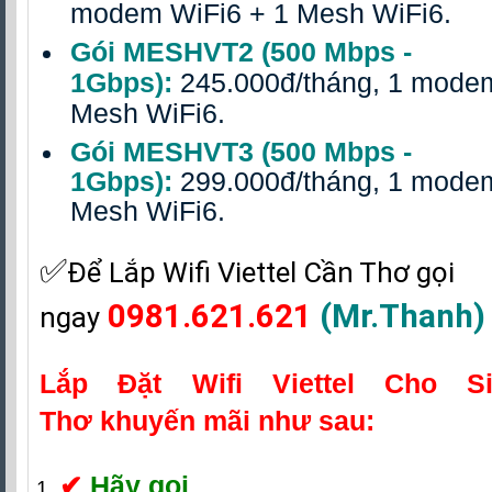
modem WiFi6 + 1 Mesh WiFi6.
Gói MESHVT2 (500 Mbps -
1Gbps):
245.000đ/tháng, 1 mode
Mesh WiFi6.
Gói MESHVT3 (500 Mbps -
1Gbps):
299.000đ/tháng, 1 mode
Mesh WiFi6.
✅‎
Để Lắp Wifi Viettel Cần Thơ gọi
0981.621.621
(Mr.Thanh)
ngay
Lắp Đặt Wifi Viettel Cho S
Thơ
khuyến mãi như sau:
✔
Hãy gọi