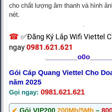
cho chất lượng âm thanh và hình ản
nét.
☎
✅‎Đăng Ký Lắp Wifi Viettel 
ngay
0981.621.621
________
o0o_____
Gói Cáp Quang Viettel Cho Do
năm 2025
0981.621.621
Gọi ngay:
✔‎
Gói VIP200
200Mb/5Mb
–
80