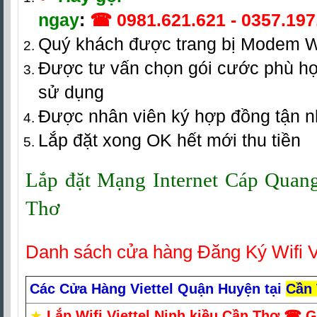
ngay
:
☎
0981.621.621
-
0357.197
Quý khách được trang bị Modem W
Được tư vấn chọn gói cước phù hợ
sử dụng
Được nhân viên ký hợp đồng tận 
Lắp đặt xong OK hết mới thu tiền
Lắp đặt Mạng Internet Cáp Quang 
Thơ
Danh sách cửa hàng Đăng Ký Wifi V
Các Cửa Hàng Viettel Quận Huyện tại
Cần
★
Lắp Wifi Viettel Ninh kiều Cần Thơ
☎ G