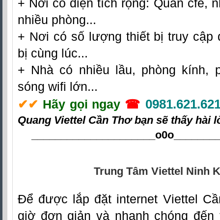
+ Nơi có diện tích rộng: Quán cfe, n
nhiều phòng...
+ Nơi có số lượng thiết bị truy cập 
bị cùng lúc...
+ Nhà có nhiều lầu, phòng kính, 
sóng wifi lớn...
0981.621.62
✔
✔
Hãy gọi ngay
☎
Quang Viettel Cần Thơ
bạn sẽ thấy hài l
_____________________o0o
_______
Trung Tâm Viettel Ninh K
Đ
ể được lắp đặt
internet Viettel C
giờ đơn giản và nhanh chóng đến 