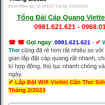
Được thêm vào: 12:19 EST Thứ ba, 31/01/2023
Tổng Đài Cáp Quang Viette
0981.621.621
-
0968.0
☎ ☎
Gọi ngay
:
0981.621.621
-
✔
W
Thơ
cũng đã rẻ hơn rất nhiều so với 
gian lắp đặt cáp quang rất nhanh, ch
kí hợp đồng, thủ tục nhanh chóng và 
ngày.
✔
Lắp Đặt Wifi Viettel Cần Thơ Si
Tháng 2/2023