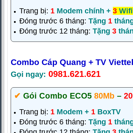
Trang bị:
1
Modem chính +
3
Wifi
Đóng trước 6 tháng:
Tặng
1
thán
Đóng trước 12 tháng:
Tặng
3
thá
Combo Cáp Quang + TV Viette
0981.621.621
Gọi ngay:
✔‎
Gói Combo ECO5
80Mb
–
20
Trang bị:
1
Modem +
1
BoxTV
Đóng trước 6 tháng:
Tặng
1
thán
Đóng trước 12 tháng:
Tặng
3
thá