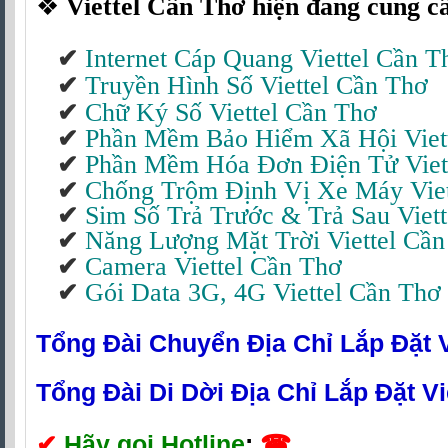
❖
Viettel Cần Thơ hiện đang cung cấ
Internet Cáp Quang Viettel Cần T
✔
Truyền Hình Số Viettel Cần Thơ
✔
Chữ Ký Số Viettel Cần Thơ
✔
Phần Mềm Bảo Hiểm Xã Hội Viet
✔
Phần Mềm Hóa Đơn Điện Tử Viet
✔
Chống Trộm Định Vị Xe Máy Viet
✔
Sim Số Trả Trước & Trả Sau Viet
✔
Năng Lượng Mặt Trời Viettel Cầ
✔
Camera Viettel Cần Thơ
✔
Gói Data 3G, 4G Viettel Cần Thơ
✔
Tổng Đài Chuyển Địa Chỉ Lắp Đặt V
Tổng Đài Di Dời Địa Chỉ Lắp Đặt Vi
✔
Hãy gọi Hotline
:
☎