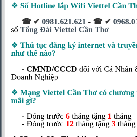
❖
Số Hotline lắp Wifi Viettel Cần Th
-
0981.621.621
0968.0
☎ ✔
☎ ✔
số
Tổng Đài Viettel Cần Thơ
❖
Thủ tục đăng ký internet và truyề
như thế nào?
-
CMND/CCCD
đối với Cá Nhân
Doanh Nghiệp
❖
Mạng
Viettel Cần Thơ có chương 
mãi gì?
- Đóng trước
6
tháng tặng
1
thán
- Đóng trước
12
tháng tặng
3
thán