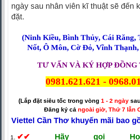
ngày sau nhân viên kĩ thuật sẽ đến k
đặt.
(
Ninh Kiều
,
Bình Thủy
,
Cái Răng
,
Nốt
,
Ô Môn
,
Cờ Đỏ
,
Vĩnh Thạnh
TƯ VẤN VÀ KÝ HỢP ĐỒNG 
0981.621.621
-
0968.0
(Lắp đặt siêu tốc trong vòng
1 - 2 ngày
sau
Đăng ký cả
ngoài giờ, Thứ 7 lẫn 
Viettel Cần Thơ khuyến mãi bao g
✔
✔
Hãy gọi Hotl