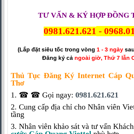
TƯ VẤN & KÝ HỢP ĐỒNG 
0981.621.621
-
0968.0
(Lắp đặt siêu tốc trong vòng
1 - 3 ngày
sau
Đăng ký cả
ngoài giờ, Thứ 7 lẫn 
Thủ Tục Đăng Ký Internet Cáp Qu
Thơ
1.
☎ ☎
Gọi ngay:
0981.621.621
2. Cung cấp địa chỉ cho Nhân viên Viet
tầng
3. Nhân viên khảo sát và tư vấn Khác
cước Cáp Quang Viettel
phù hợp