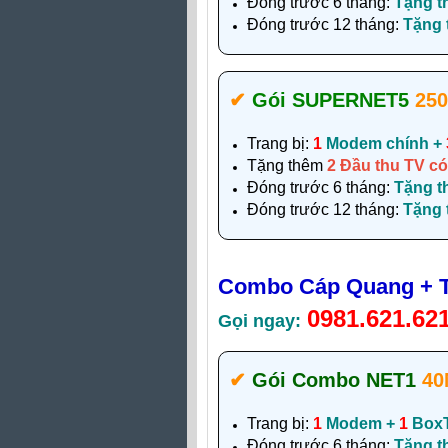
Đóng trước 6 tháng:
Tặng t
Đóng trước 12 tháng:
Tặng
✔‎
Gói SUPERNET5
25
Trang bị:
1
Modem chính +
Tặng thêm
2 Đầu thu TV có
Đóng trước 6 tháng:
Tặng t
Đóng trước 12 tháng:
Tặng
Combo Cáp Quang + TV
0981.621.62
Gọi ngay:
✔‎
Gói Combo NET1
40
Trang bị:
1
Modem +
1
Box
Đóng trước 6 tháng:
Tặng t