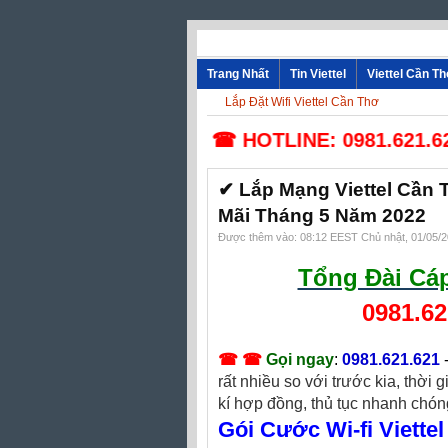
Trang Nhất
Tin Viettel
Viettel Cần T
Lắp Đặt Wifi Viettel Cần Thơ
☎ HOTLINE: 0981.621.621 - 0
✔ Lắp Mạng Viettel Cần 
Mãi Tháng 5 Năm 2022
Được thêm vào: 08:12 EEST Chủ nhật, 01/05/
Tổng Đài Cáp
0981.62
☎ ☎
Gọi ngay
:
0981.621.621
rất nhiều so với trước kia, thời 
kí hợp đồng, thủ tục nhanh chóng
Gói Cước Wi-fi Viett