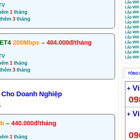
Lắp Wifi
TV
Lắp Wifi
hêm
1
tháng
Lắp Wifi
Lắp Wifi
 thêm
3
tháng
Lắp Wifi
Lắp Wifi
Lắp Wifi
Lắp Wifi
NET4
200Mbps
–
404.000đ/tháng
Lắp Wif
Lắp Wif
Lắp Wifi
TV
Lắp Wifi
hêm
1
tháng
 thêm
3
tháng
TỔNG 
Vi
+
l Cho Doanh Nghiệp
09
1
Vi
+
Mb
–
440.000đ/tháng
09
hêm
1
tháng