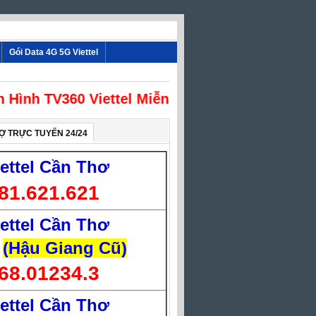
Gói Data 4G 5G Viettel
nh TV360 Viettel Miễn Phí
Ợ TRỰC TUYẾN 24/24
iettel Cần Thơ
81.621.621
iettel Cần Thơ
(Hậu Giang Cũ)
68.01234.3
iettel Cần Thơ