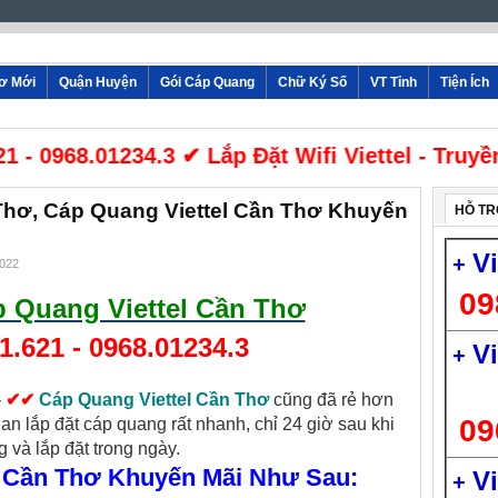
hơ Mới
Quận Huyện
Gói Cáp Quang
Chữ Ký Số
VT Tỉnh
Tiện Ích
968.01234.3 ✔ Lắp Đặt Wifi Viettel - Truyền Hì
Thơ, Cáp Quang Viettel Cần Thơ Khuyến
HỖ TR
V
+
2022
09
 Quang Viettel Cần Thơ
1.621
-
0968.01234.3
V
+
-
✔
✔
C
áp Quang Viettel Cần Thơ
cũng đã rẻ hơn
09
gian lắp đặt cáp quang rất nhanh, chỉ 24 giờ sau khi
 và lắp đặt trong ngày.
el Cần Thơ Khuyến Mãi Như Sau:
V
+