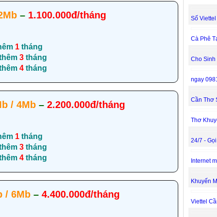
 2Mb
–
1.100.000đ/tháng
Số Viette
Cà Phê T
hêm
1
tháng
 thêm
3
tháng
Cho Sinh
 thêm
4
tháng
ngay 098
Cần Thơ 
b / 4Mb
–
2.200.000đ/tháng
Thơ Khuy
hêm
1
tháng
24/7 - Gọ
 thêm
3
tháng
 thêm
4
tháng
Internet 
Khuyến M
 / 6Mb
–
4.400.000đ/tháng
Viettel C