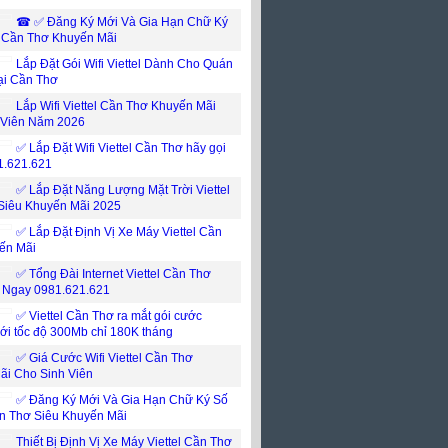
☎ ✅‎ Đăng Ký Mới Và Gia Hạn Chữ Ký
l Cần Thơ Khuyến Mãi
Lắp Đặt Gói Wifi Viettel Dành Cho Quán
ại Cần Thơ
Lắp Wifi Viettel Cần Thơ Khuyến Mãi
 Viên Năm 2026
✅ Lắp Đặt Wifi Viettel Cần Thơ hãy gọi
1.621.621
✅ Lắp Đặt Năng Lượng Mặt Trời Viettel
Siêu Khuyến Mãi 2025
✅ Lắp Đặt Định Vị Xe Máy Viettel Cần
ến Mãi
✅ Tổng Đài Internet Viettel Cần Thơ
i Ngay 0981.621.621
✅ ‎Viettel Cần Thơ ra mắt gói cước
mới tốc độ 300Mb chỉ 180K tháng
✅ ‎Giá Cước Wifi Viettel Cần Thơ
ãi Cho Sinh Viên
✅‎ Đăng Ký Mới Và Gia Hạn Chữ Ký Số
ần Thơ Siêu Khuyến Mãi
Thiết Bị Định Vị Xe Máy Viettel Cần Thơ