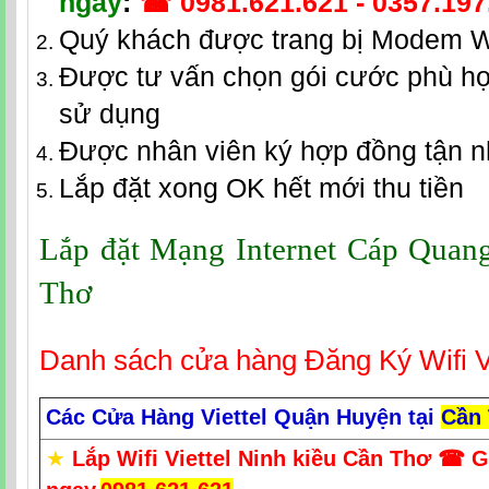
ngay
:
☎
0981.621.621
-
0357.197
Quý khách được trang bị Modem W
Được tư vấn chọn gói cước phù hợ
sử dụng
Được nhân viên ký hợp đồng tận 
Lắp đặt xong OK hết mới thu tiền
Lắp đặt Mạng Internet Cáp Quang 
Thơ
Danh sách cửa hàng Đăng Ký Wifi V
Các Cửa Hàng Viettel Quận Huyện tại
Cần
★
Lắp Wifi Viettel Ninh kiều Cần Thơ
☎ G