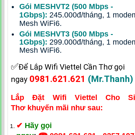
Gói MESHVT2 (500 Mbps -
1Gbps):
245.000đ/tháng, 1 mode
Mesh WiFi6.
Gói MESHVT3 (500 Mbps -
1Gbps):
299.000đ/tháng, 1 mode
Mesh WiFi6.
✅‎
Để Lắp Wifi Viettel Cần Thơ gọi
0981.621.621
(Mr.Thanh)
ngay
Lắp Đặt Wifi Viettel Cho S
Thơ
khuyến mãi như sau:
✔
Hãy gọi