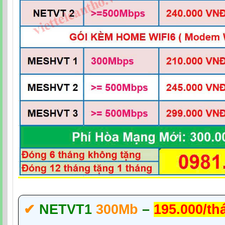
✔‎
NETVT1
300Mb
–
195.000/th