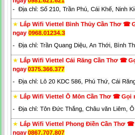
ngay
0981.621.621
- Địa chỉ: Số 210, Trần Phú, Cái Khế, Ninh K
★
Lắp Wifi Viettel Bình Thủy Cần Thơ
☎
ngay
0968.01234.3
- Địa chỉ: Trần Quang Diệu, An Thới, Bình T
★
Lắp Wifi Viettel Cái Răng Cần Thơ
☎
G
ngay
0375.366.377
- Địa chỉ: Lô 20 KDC 586, Phú Thứ, Cái Răn
★
Lắp Wifi Viettel Ô Môn Cần Thơ
☎
Gọi 
- Địa chỉ: Tôn Đức Thắng, Châu văn Liêm, 
★
Lắp Wifi Viettel Phong Điền Cần Thơ
☎
ngay
0867.707.807