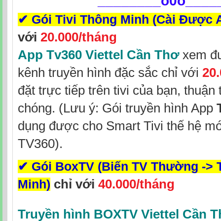
________
o0o____
✔
Gói Tivi Thông Minh (Cài Được 
với
20.000/tháng
App Tv360 Viettel Cần Thơ
xem đư
kênh truyền hình đặc sắc chỉ với
20
đặt trực tiếp trên tivi của bạn, thuận
chóng. (Lưu ý: Gói truyền hình App
dụng được cho Smart Tivi thế hệ mớ
TV360).
✔
Gói BoxTV (Biến TV Thường -> 
chỉ với
40.000/tháng
Minh)
Truyền hình BOXTV Viettel Cần 