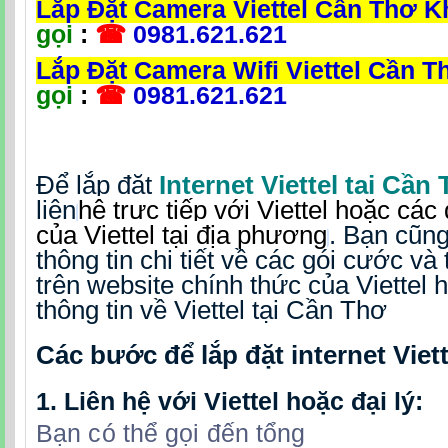
Lắp Đặt Camera Viettel Cần Thơ 
gọi
:
☎
0981.621.621
Lắp Đặt Camera Wifi Viettel Cần 
gọi
:
☎
0981.621.621
Để lắp đặt
Internet Viettel tại Cần
liên
hệ trực tiếp với Viettel hoặc các
của Viettel tại địa phương
.
Bạn cũng
thông tin chi tiết về các gói cước và 
trên website chính thức của Viettel 
thông tin về Viettel tại Cần Thơ
Các bước để lắp đặt internet Viett
1.
Liên hệ với Viettel hoặc đại lý:
Bạn có thể gọi đến tổng