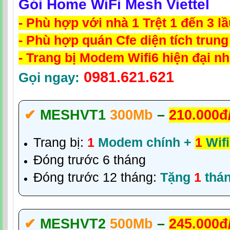
Gói Home WiFi Mesh Viettel
- Phù hợp với nhà 1 Trệt 1 đến 3 l
- Phù hợp quán Cfe diện tích trung
- Trang bị Modem Wifi6 hiện đại nh
0981.621.621
Gọi ngay:
✔‎
MESHVT1
300Mb
–
210.000đ
Trang bị:
1
Modem chính +
1
Wifi
Đóng trước 6 tháng
Đóng trước 12 tháng:
Tặng
1
thá
✔‎
MESHVT2
500Mb
–
245.000đ