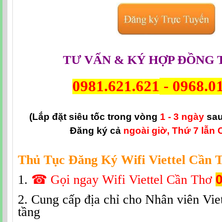
TƯ VẤN & KÝ HỢP ĐỒNG 
0981.621.621
-
0968.0
(Lắp đặt siêu tốc trong vòng
1 - 3 ngày
sau
Đăng ký cả
ngoài giờ, Thứ 7 lẫn 
Thủ Tục Đăng Ký Wifi Viettel Cần 
1.
☎
Gọi ngay Wifi Viettel Cần Thơ
0
2. Cung cấp địa chỉ cho Nhân viên Viet
tầng