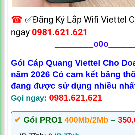
☎
✅‎Đăng Ký Lắp Wifi Viettel 
ngay
0981.621.621
________
o0o_____
Gói Cáp Quang Viettel Cho Do
năm 2026 Có cam kết băng th
đang được sử dụng nhiều nhất
0981.621.621
Gọi ngay:
✔‎
Gói PRO1
400Mb/2Mb
–
350.