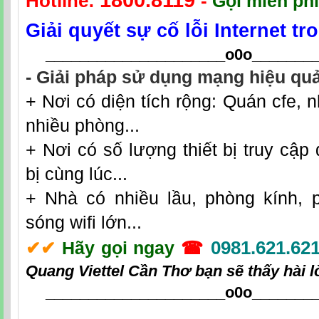
1800.8119
Hotline:
-
Gọi miễn phí
Giải quyết sự cố lỗi Internet t
_____________________o0o
_______
- Giải pháp sử dụng mạng hiệu quả
+ Nơi có diện tích rộng: Quán cfe, n
nhiều phòng...
+ Nơi có số lượng thiết bị truy cập 
bị cùng lúc...
+ Nhà có nhiều lầu, phòng kính, 
sóng wifi lớn...
0981.621.62
✔
✔
Hãy gọi ngay
☎
Quang Viettel Cần Thơ
bạn sẽ thấy hài l
_____________________o0o
_______