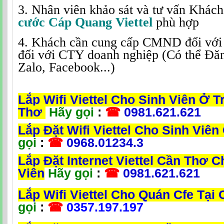
3. Nhân viên khảo sát và tư vấn Khác
cước Cáp Quang Viettel
phù hợp
4. Khách cần cung cấp CMND đối vớ
đối với CTY doanh nghiệp (Có thể Đă
Zalo, Facebook...)
Lắp Wifi Viettel Cho Sinh Viên Ở T
Thơ
Hãy gọi
:
☎
0981.621.621
Lắp Đặt Wifi Viettel Cho Sinh Viê
gọi
:
☎
0968.01234.3
Lắp Đặt Internet Viettel Cần Thơ C
Viên
Hãy gọi
:
☎
0981.621.621
Lắp Wifi Viettel Cho Quán Cfe Tại
gọi
:
☎
0357.197.197