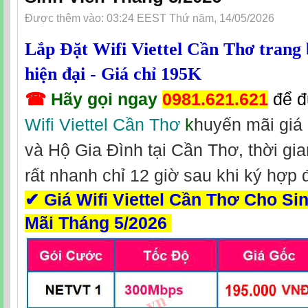
Được thêm vào: 03:24 EEST Thứ năm, 14/05/2026
Lắp Đặt Wifi Viettel Cần Thơ trang
hiện đại - Giá chỉ 195K
☎
Hãy gọi ngay
0981.621.621
để 
Wifi Viettel Cần Thơ
k
huyến mãi giá 
và Hộ Gia Đình tại Cần Thơ, thời gia
rất nhanh chỉ 12 giờ sau khi ký hợp 
✔
Giá Wifi Viettel Cần Thơ Cho Si
Mãi Tháng 5/2026