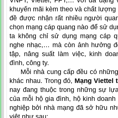
VNPT,
Viettel
, FPT,… với đa đạng 
khuyến mãi kèm theo và chất lượng 
đề được nhận rất nhiều người quan
chọn mạng cáp quang nào để sử dụn
ta không chỉ sử dụng mạng cáp qua
nghe nhạc,… mà còn ảnh hưởng đế
tập, nâng suất làm việc, kinh doa
đình, công ty.
Mỗi nhà cung cấp đều có những
khác nhau. Trong đó,
Mạng Viettel 
nay đang thuộc trong những sự lự
của mỗi hộ gia đình, hộ kinh doan
nghiệp bởi nhà mạng đã sở hữu n
việt như sau: