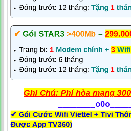
Đóng trước 12 tháng:
Tặng
1
thá
✔‎
Gói STAR3
>400Mb
–
299.00
Trang bị:
1
Modem chính +
3
Wifi
Đóng trước 6 tháng
Đóng trước 12 tháng:
Tặng
1
thá
Ghi Chú: Phí hòa mạng 300
________
o0o____
✔
Gói Cước Wifi Viettel + Tivi Thô
Được App TV360)