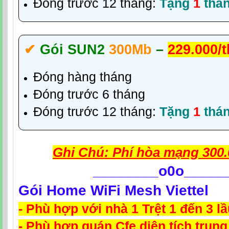
Đóng trước 12 tháng:
Tặng
1
thá
✔‎
Gói SUN2
300Mb
–
229.000/
Đóng hàng tháng
Đóng trước 6 tháng
Đóng trước 12 tháng:
Tặng
1
thá
Ghi Chú: Phí hòa mạng 300.
________
o0o_____
Gói Home WiFi Mesh Viettel
- Phù hợp với nhà 1 Trệt 1 đến 3 l
- Phù hợp quán Cfe diện tích trung