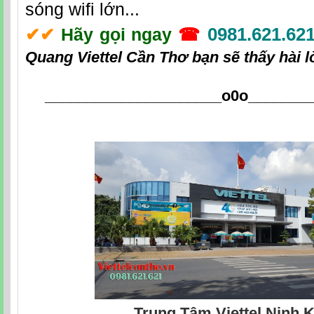
sóng wifi lớn...
0981.621.62
✔
✔
Hãy gọi ngay
☎
Quang Viettel Cần Thơ
bạn sẽ thấy hài l
_____________________o0o
_______
Trung Tâm Viettel Ninh K