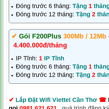
Đóng trước 6 tháng:
Tặng
1
thán
Đóng trước 12 tháng:
Tặng
2
thá
✔‎
Gói F200Plus
300Mb / 12Mb
4.400.000đ/tháng
IP Tĩnh:
1
IP Tĩnh
Đóng trước 6 tháng:
Tặng
1
thán
Đóng trước 12 tháng:
Tặng
2
thá
✔
Lắp Đặt Wifi Viettel Cần Thơ
☎
gọi
0981.621.621
,
quá trình đăng k