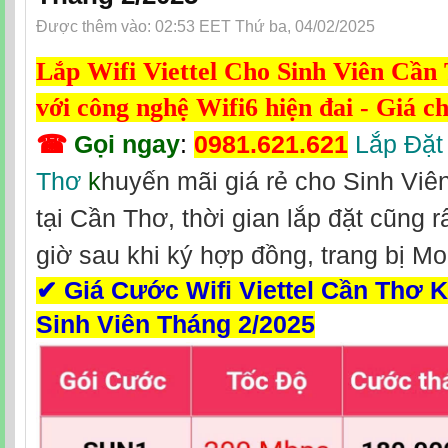
Được thêm vào: 02:53 EET Thứ ba, 04/02/2025
Lắp Wifi Viettel Cho Sinh Viên Cần 
với công nghệ Wifi6 hiện đai - Giá c
☎
Gọi ngay
:
0981.621.621
Lắp Đặt 
Thơ
k
huyến mãi giá rẻ cho Sinh Viê
tại Cần Thơ, thời gian lắp đặt cũng r
giờ sau khi ký hợp đồng, trang bị M
✔
Giá Cước Wifi Viettel Cần Thơ 
Sinh Viên Tháng 2/2025