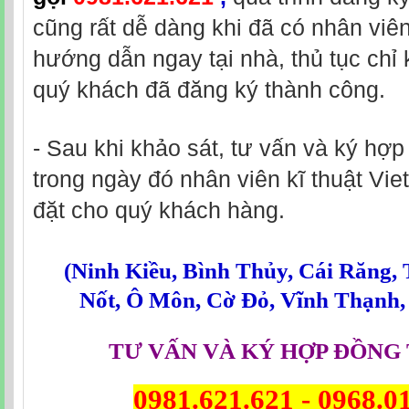
cũng rất dễ dàng khi đã có nhân viê
hướng dẫn ngay tại nhà, thủ tục chỉ 
quý khách đã đăng ký thành công.
- Sau khi khảo sát, tư vấn và ký hợ
trong ngày đó nhân viên kĩ thuật Viet
đặt cho quý khách hàng.
(
Ninh Kiều
,
Bình Thủy
,
Cái Răng
,
Nốt
,
Ô Môn
,
Cờ Đỏ
,
Vĩnh Thạnh
TƯ VẤN VÀ KÝ HỢP ĐỒNG 
0981.621.621
-
0968.0