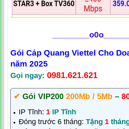
________
o0o_____
Gói Cáp Quang Viettel Cho Do
năm 2025
0981.621.621
Gọi ngay:
✔‎
Gói VIP200
200Mb / 5Mb
–
8
IP Tĩnh:
1
IP Tĩnh
Đóng trước 6 tháng:
Tặng
1
thán