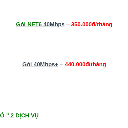
Gói NET6
40Mbps
–
350.000đ/tháng
Gói 40Mbps+
–
440.000đ/tháng
Ố " 2 DỊCH VỤ