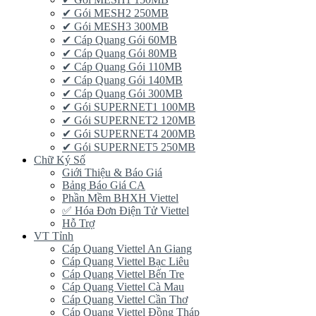
✔ Gói MESH2 250MB
✔ Gói MESH3 300MB
✔ Cáp Quang Gói 60MB
✔ Cáp Quang Gói 80MB
✔ Cáp Quang Gói 110MB
✔ Cáp Quang Gói 140MB
✔ Cáp Quang Gói 300MB
✔ Gói SUPERNET1 100MB
✔ Gói SUPERNET2 120MB
✔ Gói SUPERNET4 200MB
✔ Gói SUPERNET5 250MB
Chữ Ký Số
Giới Thiệu & Báo Giá
Bảng Báo Giá CA
Phần Mềm BHXH Viettel
✅‎ Hóa Đơn Điện Tử Viettel
Hỗ Trợ
VT Tỉnh
Cáp Quang Viettel An Giang
Cáp Quang Viettel Bạc Liêu
Cáp Quang Viettel Bến Tre
Cáp Quang Viettel Cà Mau
Cáp Quang Viettel Cần Thơ
Cáp Quang Viettel Đồng Tháp