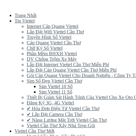
Trang Nhất
Tin Viettel
Internet Cáp Quang Viettel
Lắp Đặt Wifi Viettel Cần Thơ
Truyền Hình Số Viettel
Cáp Quang Viettel Cần Thơ
Chữ Ký Số Viettel
Phần Mềm BHXH Viettel
DV Chống Trộm Xe Máy
Lắp Đặt Internet Viettel Cần Thơ Miễn Phí
Lắp Đặt Cáp Quang Viettel Cần Thơ Miễn Phí
Gói Cáp Quang Viettel Cho Doanh Nghiệp - Công Ty T
Sim Số Đẹp Viettel Cần Thơ
Sim Viettel 10 Số
Sim Viettel 11 Số
Thiết Bị Giám Sát Hành Trình Của Viettel Cho Xe Oto
Đăng Ký 3G, 4G Viettel
✔‎ Hóa Đơn Điện Tử Viettel Cần Thơ
✔‎ Lắp Đặt Camera Cần Thơ
✔‎ Năng Lượng Mặt Trời Viettel Cần Thơ
Viettel Cần Thơ Xây Nhà Trọn Gói
Viettel Cần Thơ Mới