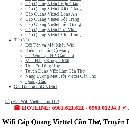
Cáp Quang Viettel Hậu Giang
Cáp Quang Viettel Kiên Giang
Cáp Quang Viettel Long An
Cáp Quang Viettel Sóc Trăng
Cáp Quang Viettel Tiền Giang
Cáp Quang Viettel Trà Vinh
Cáp Quang Viettel Vĩnh Long
Tiện Ích
Đổi Tên và Mật Khẩu Wifi
Kiểm Tra Tốc Độ Mạng
Cài Win Tận Nơi Cần Thơ
Mua Hàng Khuyến Mãi
Tin Tức Tổng Hợp
Tuyển Dụng Việc Làm Cần Thơ
Năng Lượng Mặt Trời Viettel Cần Thơ
Quảng Cáo
Gói Data 4G 5G Viettel
Lắp Đặt Wifi Viettel Cần Thơ
☎ HOTLINE: 0981.621.621 - 0968.01234.3 ✔ Lắp
Wifi Cáp Quang Viettel Cần Thơ, Truyền 