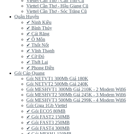
Viettel Cần Thơ - Cần Thơ Cũ
Viettel Cần Thơ - Hậu Giang Cũ
Viettel Cần Thơ - Sóc Trăng Cũ
Quận Huyện
✔ Ninh Kiều
✔ Bình Thủy
✔ Cái Răng
✔ Ô Môn
✔ Thốt Nốt
✔ Vĩnh Thạnh
✔ Cờ Đỏ
✔ Thới Lai
✔ Phong Điền
Gói Cáp Quang
Gói NETVT1 300Mb Giá 180K
Gói NETVT2 500Mb Giá 240K
Gói MESHVT1 300Mb Giá 210K - 2 Modem Wifi6
Gói MESHVT2 500Mb Giá 245K - 3 Modem Wifi6
Gói MESHVT3 500Mb Giá 299K - 4 Modem Wifi6
Gói Giga 1Gb Viettel
✔ Gói ECO5 80MB
✔ Gói FAST2 150MB
✔ Gói FAST3 250MB
✔ Gói FAST4 300MB
✔ Gói MESH1 150MB