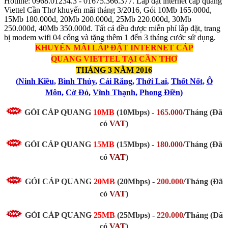
Hotline: 0968.01234.3 - 01675.366.377. Lắp đặt internet cáp quang
Viettel Cần Thơ khuyến mãi tháng 3/2016, Gói 10Mb 165.000đ,
15Mb 180.000đ, 20Mb 200.000đ, 25Mb 220.000đ, 30Mb
250.000đ, 40Mb 350.000đ. Tất cả đều được miễn phí lắp đặt, trang
bị modem wifi 04 cổng và tặng thêm 1 đến 3 tháng cước sử dụng.
KHUYẾN MÃI LẮP ĐẶT INTERNET CÁP
QUANG
VIETTEL TẠI CẦN THƠ
THÁNG 3 NĂM 2016
(
Ninh Kiều
,
Bình Thủy
,
Cái Răng
,
Thới Lai
,
Thốt Nốt
,
Ô
Môn
,
Cờ Đỏ
,
Vĩnh Thạnh
,
Phong Điền
)
GÓI CÁP QUANG
10MB
(10Mbps) -
165.000
/Tháng (Đã
có
VAT
)
GÓI CÁP QUANG
15MB
(15Mbps) -
180.000
/Tháng (Đã
có
VAT
)
GÓI CÁP QUANG
20MB
(20Mbps)
-
200.000
/Tháng
(Đã
có
VAT
)
GÓI CÁP QUANG
25MB
(25Mbps)
-
220.000
/Tháng
(Đã
có
VAT
)