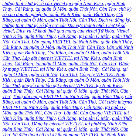
chứng thực chữ ký số của Viettel tại quận Ninh Kiều
,
quận Bình
Thủy
,
Cái Răng
,
tại quận Ô Môn
,
quận Thốt Nốt
,
Cần Thơ
,
chữ ký
số cho doanh nghiệp tại quận Ninh Kiều
,
quận Bình Thủy
,
Cái
Răng
,
tại quận Ô Môn
,
quận Thốt Nốt
,
Cần Thơ. Dịch vụ đăng ký
,
chứng thực chữ ký số tận nơi các khu vực thành phố. Chữ ký số
viettel
,
Dịch vụ kê khai thuế qua mạng của viettel Từ khóa: Viettel
Ninh Kiều
,
quận Bình Thủy
,
Cái Răng
,
tại quận Ô Môn
,
quận Thốt
Nốt
,
Cần Thơ. Lắp mạng VIETTEL tại Ninh Kiều
,
quận Bình Thủy
,
Cái Răng
,
tại quận Ô Môn
,
quận Thốt Nốt
,
Cần Thơ
,
Lắp wifi Ninh
Kiều
,
quận Bình Thủy
,
Cái Răng
,
tại quận Ô Môn
,
quận Thốt Nốt
,
Cần Thơ
,
Lắp đặt internet VIETTEL tại Ninh Kiều
,
quận Bình
Thủy
,
Cái Răng
,
tại quận Ô Môn
,
quận Thốt Nốt
,
Cần Thơ
,
Đăng
ký mạng VIETTEL tại Ninh Kiều
,
quận Bình Thủy
,
Cái Răng
,
tại
quận Ô Môn
,
quận Thốt Nốt
,
Cần Thơ
,
Công ty VIETTEL Ninh
Kiều
,
quận Bình Thủy
,
Cái Răng
,
tại quận Ô Môn
,
quận Thốt Nốt
,
Cần Thơ
,
khuyến mãi lắp đặt internet VIETTEL tại Ninh Kiều
,
quận Bình Thủy
,
Cái Răng
,
tại quận Ô Môn
,
quận Thốt Nốt
,
Cần
Thơ
,
Tồng đài mạng VIETTEL tại Ninh Kiều
,
quận Bình Thủy
,
Cái
Răng
,
tại quận Ô Môn
,
quận Thốt Nốt
,
Cần Thơ
,
Gói cước internet
VIETTEL tại Ninh Kiều
,
quận Bình Thủy
,
Cái Răng
,
tại quận Ô
Môn
,
quận Thốt Nốt
,
Cần Thơ
,
Lắp đặt Cáp Quang VIETTEL tại
Ninh Kiều
,
quận Bình Thủy
,
Cái Răng
,
tại quận Ô Môn
,
quận Thốt
Nốt
,
Cần Thơ
,
Đăng ký internet VIETTEL tại phường Ninh Kiều
,
quận Bình Thủy
,
Cái Răng
,
tại quận Ô Môn
,
quận Thốt Nốt
,
Cần
Thơ
,
Số điện thoại hỗ trợ kỹ thuật mạng VIETTEL tại Ninh Kiều
,