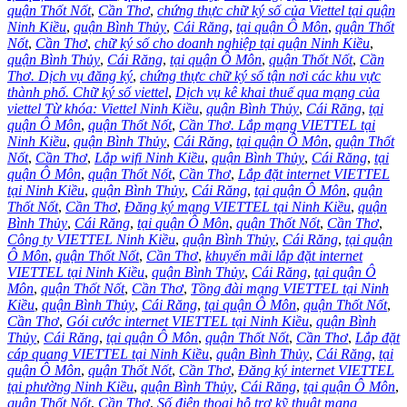
quận Thốt Nốt
,
Cần Thơ
,
chứng thực chữ ký số của Viettel tại quận
Ninh Kiều
,
quận Bình Thủy
,
Cái Răng
,
tại quận Ô Môn
,
quận Thốt
Nốt
,
Cần Thơ
,
chữ ký số cho doanh nghiệp tại quận Ninh Kiều
,
quận Bình Thủy
,
Cái Răng
,
tại quận Ô Môn
,
quận Thốt Nốt
,
Cần
Thơ. Dịch vụ đăng ký
,
chứng thực chữ ký số tận nơi các khu vực
thành phố. Chữ ký số viettel
,
Dịch vụ kê khai thuế qua mạng của
viettel Từ khóa: Viettel Ninh Kiều
,
quận Bình Thủy
,
Cái Răng
,
tại
quận Ô Môn
,
quận Thốt Nốt
,
Cần Thơ. Lắp mạng VIETTEL tại
Ninh Kiều
,
quận Bình Thủy
,
Cái Răng
,
tại quận Ô Môn
,
quận Thốt
Nốt
,
Cần Thơ
,
Lắp wifi Ninh Kiều
,
quận Bình Thủy
,
Cái Răng
,
tại
quận Ô Môn
,
quận Thốt Nốt
,
Cần Thơ
,
Lắp đặt internet VIETTEL
tại Ninh Kiều
,
quận Bình Thủy
,
Cái Răng
,
tại quận Ô Môn
,
quận
Thốt Nốt
,
Cần Thơ
,
Đăng ký mạng VIETTEL tại Ninh Kiều
,
quận
Bình Thủy
,
Cái Răng
,
tại quận Ô Môn
,
quận Thốt Nốt
,
Cần Thơ
,
Công ty VIETTEL Ninh Kiều
,
quận Bình Thủy
,
Cái Răng
,
tại quận
Ô Môn
,
quận Thốt Nốt
,
Cần Thơ
,
khuyến mãi lắp đặt internet
VIETTEL tại Ninh Kiều
,
quận Bình Thủy
,
Cái Răng
,
tại quận Ô
Môn
,
quận Thốt Nốt
,
Cần Thơ
,
Tồng đài mạng VIETTEL tại Ninh
Kiều
,
quận Bình Thủy
,
Cái Răng
,
tại quận Ô Môn
,
quận Thốt Nốt
,
Cần Thơ
,
Gói cước internet VIETTEL tại Ninh Kiều
,
quận Bình
Thủy
,
Cái Răng
,
tại quận Ô Môn
,
quận Thốt Nốt
,
Cần Thơ
,
Lắp đặt
cáp quang VIETTEL tại Ninh Kiều
,
quận Bình Thủy
,
Cái Răng
,
tại
quận Ô Môn
,
quận Thốt Nốt
,
Cần Thơ
,
Đăng ký internet VIETTEL
tại phường Ninh Kiều
,
quận Bình Thủy
,
Cái Răng
,
tại quận Ô Môn
,
quận Thốt Nốt
,
Cần Thơ
,
Số điện thoại hỗ trợ kỹ thuật mạng