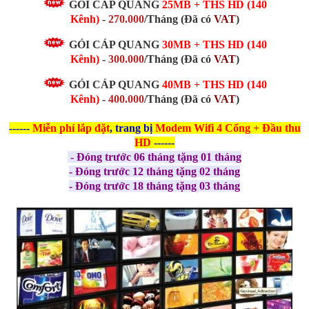
GÓI CÁP QUANG
25MB
+ THS HD (140
Kênh)
-
270.000
/Tháng
(Đã có
VAT
)
GÓI CÁP QUANG
30MB
+ THS HD (140
Kênh)
-
300.000
/Tháng
(Đã có
VAT
)
GÓI CÁP QUANG
40MB + THS HD (140
Kênh)
-
400.000
/Tháng
(Đã có
VAT
)
------
Miễn phí
lắp đặt
, trang bị
Modem Wifi 4 Cổng + Đầu thu
HD
------
- Đóng trước 06 tháng tặng 01 tháng
- Đóng trước 12 tháng tặng 02 tháng
- Đóng trước 18 tháng tặng 03 tháng