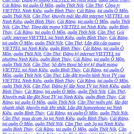
Cái Răng
,
tại quận Ô Môn
,
quận Thốt Nốt
,
Cần Thơ
,
Công ty
VIETTEL Ninh Kiều
,
quận Bình Thủy
,
Cái Răng
,
tại quận Ô Môn
,
quận Thốt Nốt
,
Cần Thơ
,
khuyến mãi lắp đặt internet VIETTEL tại
Ninh Kiều
,
quận Bình Thủy
,
Cái Răng
,
tại quận Ô Môn
,
quận Thốt
Nốt
,
Cần Thơ
,
Tồng đài mạng VIETTEL tại Ninh Kiều
,
quận Bình
Thủy
,
Cái Răng
,
tại quận Ô Môn
,
quận Thốt Nốt
,
Cần Thơ
,
Gói
cước internet VIETTEL tại Ninh Kiều
,
quận Bình Thủy
,
Cái Răng
,
tại quận Ô Môn
,
quận Thốt Nốt
,
Cần Thơ
,
Lắp đặt cáp quang
VIETTEL tại Ninh Kiều
,
quận Bình Thủy
,
Cái Răng
,
tại quận Ô
Môn
,
quận Thốt Nốt
,
Cần Thơ
,
Đăng ký internet VIETTEL tại
phường Ninh Kiều
,
quận Bình Thủy
,
Cái Răng
,
tại quận Ô Môn
,
quận Thốt Nốt
,
Cần Thơ
,
Số điện thoại hỗ trợ kỹ thuật mạng
VIETTEL tại Ninh Kiều
,
quận Bình Thủy
,
Cái Răng
,
tại quận Ô
Môn
,
quận Thốt Nốt
,
Cần Thơ. Lắp đặt truyền hình Next TV của
VIETTEL Ninh Kiều
,
quận Bình Thủy
,
Cái Răng
,
tại quận Ô Môn
,
quận Thốt Nốt
,
Cần Thơ
,
Đăng ký lắp Next TV tại Ninh Kiều
,
quận
Bình Thủy
,
Cái Răng
,
tại quận Ô Môn
,
quận Thốt Nốt
,
Cần Thơ
,
Khuyến mãi lắp đặt Next TV tại Ninh Kiều
,
quận Bình Thủy
,
Cái
Răng
,
tại quận Ô Môn
,
quận Thốt Nốt
,
Cần Thơ miễn phí
,
lắp đặt
nhanh nhất
,
khuyến mãi lớn nhất. Lắp đặt homephone tại Ninh
Kiều
,
quận Bình Thủy
,
Cái Răng
,
tại quận Ô Môn
,
quận Thốt Nốt
,
Cần Thơ
,
mua dcom 3g tại Ninh Kiều
,
quận Bình Thủy
,
Cái Răng
,
tại quận Ô Môn
,
quận Thốt Nốt
,
Cần Thơ
,
usb 3g tại Ninh Kiều
,
quận Bình Thủy
,
Cái Răng
,
tại quận Ô Môn
,
quận Thốt Nốt
,
Cần