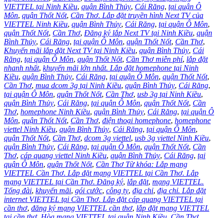
VIETTEL tại Ninh Kiều
,
quận Bình Thủy
,
Cái Răng
,
tại quận Ô
Môn
,
quận Thốt Nốt
,
Cần Thơ. Lắp đặt truyền hình Next TV của
VIETTEL Ninh Kiều
,
quận Bình Thủy
,
Cái Răng
,
tại quận Ô Môn
,
quận Thốt Nốt
,
Cần Thơ
,
Đăng ký lắp Next TV tại Ninh Kiều
,
quận
Bình Thủy
,
Cái Răng
,
tại quận Ô Môn
,
quận Thốt Nốt
,
Cần Thơ
,
Khuyến mãi lắp đặt Next TV tại Ninh Kiều
,
quận Bình Thủy
,
Cái
Răng
,
tại quận Ô Môn
,
quận Thốt Nốt
,
Cần Thơ miễn phí
,
lắp đặt
nhanh nhất
,
khuyến mãi lớn nhất. Lắp đặt homephone tại Ninh
Kiều
,
quận Bình Thủy
,
Cái Răng
,
tại quận Ô Môn
,
quận Thốt Nốt
,
Cần Thơ
,
mua dcom 3g tại Ninh Kiều
,
quận Bình Thủy
,
Cái Răng
,
tại quận Ô Môn
,
quận Thốt Nốt
,
Cần Thơ
,
usb 3g tại Ninh Kiều
,
quận Bình Thủy
,
Cái Răng
,
tại quận Ô Môn
,
quận Thốt Nốt
,
Cần
Thơ
,
homephone Ninh Kiều
,
quận Bình Thủy
,
Cái Răng
,
tại quận Ô
Môn
,
quận Thốt Nốt
,
Cần Thơ
,
điện thoại homephone
,
homephone
viettel Ninh Kiều
,
quận Bình Thủy
,
Cái Răng
,
tại quận Ô Môn
,
quận Thốt Nốt
,
Cần Thơ
,
dcom 3g viettel
,
usb 3g viettel Ninh Kiều
,
quận Bình Thủy
,
Cái Răng
,
tại quận Ô Môn
,
quận Thốt Nốt
,
Cần
Thơ
,
cáp quang viettel Ninh Kiều
,
quận Bình Thủy
,
Cái Răng
,
tại
quận Ô Môn
,
quận Thốt Nốt
,
Cần Thơ Từ khóa: Lắp mạng
VIETTEL Cần Thơ. Lắp đặt mạng VIETTEL tại Cần Thơ. Lắp
mạng VIETTEL tại Cần Thơ. Đăng ký
,
lắp đặt
,
mạng VIETTEL.
Tổng đài
,
khuyến mãi
,
gói cước
,
công ty
,
địa chỉ
,
địa chỉ. Lắp đặt
internet VIETTEL tại Cần Thơ. Lắp đặt cáp quang VIETTEL tại
cần thơ
,
đăng ký mạng VIETTEL cần thơ
,
lắp đặt mạng VIETTEL
tại cần thơ. Hòa mạng VIETTEL tại quận Ninh Kiều
,
Cần Thơ.