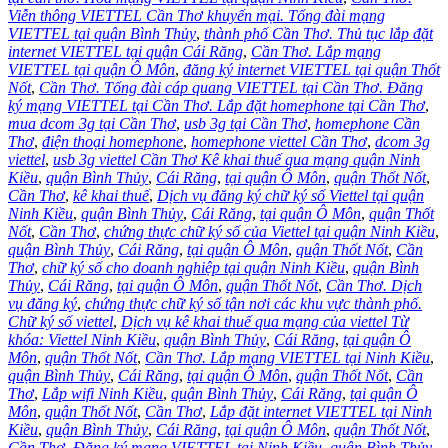
Viễn thông VIETTEL Cần Thơ khuyến mại. Tổng đài mạng
VIETTEL tại quận Bình Thủy
,
thành phố Cần Thơ. Thủ tục lắp đặt
internet VIETTEL tại quận Cái Răng
,
Cần Thơ. Lắp mạng
VIETTEL tại quận Ô Môn
,
đăng ký internet VIETTEL tại quận Thốt
Nốt
,
Cần Thơ. Tổng đài cáp quang VIETTEL tại Cần Thơ. Đăng
ký mạng VIETTEL tại Cần Thơ. Lắp đặt homephone tại Cần Thơ
,
mua dcom 3g tại Cần Thơ
,
usb 3g tại Cần Thơ
,
homephone Cần
Thơ
,
điện thoại homephone
,
homephone viettel Cần Thơ
,
dcom 3g
viettel
,
usb 3g viettel Cần Thơ Kê khai thuế qua mạng quận Ninh
Kiều
,
quận Bình Thủy
,
Cái Răng
,
tại quận Ô Môn
,
quận Thốt Nốt
,
Cần Thơ
,
kê khai thuế
,
Dịch vụ đăng ký chữ ký số Viettel tại quận
Ninh Kiều
,
quận Bình Thủy
,
Cái Răng
,
tại quận Ô Môn
,
quận Thốt
Nốt
,
Cần Thơ
,
chứng thực chữ ký số của Viettel tại quận Ninh Kiều
,
quận Bình Thủy
,
Cái Răng
,
tại quận Ô Môn
,
quận Thốt Nốt
,
Cần
Thơ
,
chữ ký số cho doanh nghiệp tại quận Ninh Kiều
,
quận Bình
Thủy
,
Cái Răng
,
tại quận Ô Môn
,
quận Thốt Nốt
,
Cần Thơ. Dịch
vụ đăng ký
,
chứng thực chữ ký số tận nơi các khu vực thành phố.
Chữ ký số viettel
,
Dịch vụ kê khai thuế qua mạng của viettel Từ
khóa: Viettel Ninh Kiều
,
quận Bình Thủy
,
Cái Răng
,
tại quận Ô
Môn
,
quận Thốt Nốt
,
Cần Thơ. Lắp mạng VIETTEL tại Ninh Kiều
,
quận Bình Thủy
,
Cái Răng
,
tại quận Ô Môn
,
quận Thốt Nốt
,
Cần
Thơ
,
Lắp wifi Ninh Kiều
,
quận Bình Thủy
,
Cái Răng
,
tại quận Ô
Môn
,
quận Thốt Nốt
,
Cần Thơ
,
Lắp đặt internet VIETTEL tại Ninh
Kiều
,
quận Bình Thủy
,
Cái Răng
,
tại quận Ô Môn
,
quận Thốt Nốt
,
Cần Thơ
,
Đăng ký mạng VIETTEL tại Ninh Kiều
,
quận Bình Thủy
,