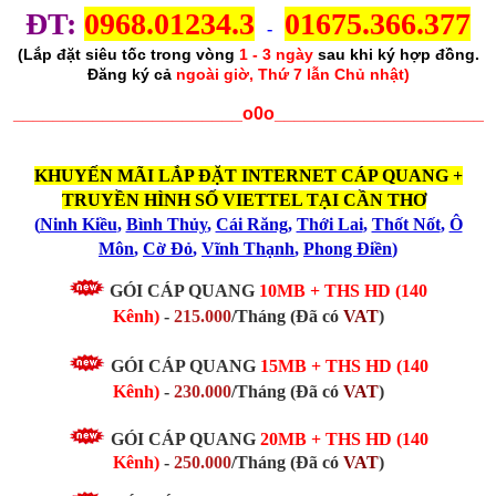
ĐT:
0968.01234.3
01675.366.377
-
(Lắp đặt siêu tốc trong vòng
1 - 3 ngày
sau khi ký hợp đồng.
Đăng ký cả
ngoài giờ, Thứ 7 lẫn Chủ nhật)
_______________________o0o_____________________
KHUYẾN MÃI LẮP ĐẶT INTERNET CÁP QUANG +
TRUYỀN HÌNH SỐ VIETTEL TẠI CẦN THƠ
(
Ninh Kiều
,
Bình Thủy
,
Cái Răng
,
Thới Lai
,
Thốt Nốt
,
Ô
Môn
,
Cờ Đỏ
,
Vĩnh Thạnh
,
Phong Điền
)
GÓI CÁP QUANG
10MB + THS HD (140
Kênh)
-
215.000
/Tháng (Đã có
VAT
)
GÓI CÁP QUANG
15MB
+ THS HD (140
Kênh)
-
230.000
/Tháng
(Đã có
VAT
)
GÓI CÁP QUANG
20MB
+ THS HD (140
Kênh)
-
250.000
/Tháng
(Đã có
VAT
)