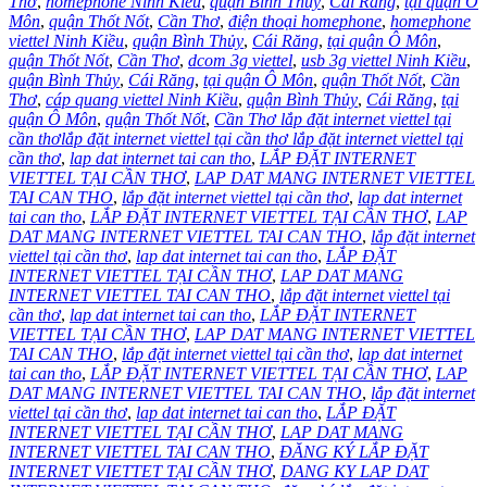
Thơ
,
homephone Ninh Kiều
,
quận Bình Thủy
,
Cái Răng
,
tại quận Ô
Môn
,
quận Thốt Nốt
,
Cần Thơ
,
điện thoại homephone
,
homephone
viettel Ninh Kiều
,
quận Bình Thủy
,
Cái Răng
,
tại quận Ô Môn
,
quận Thốt Nốt
,
Cần Thơ
,
dcom 3g viettel
,
usb 3g viettel Ninh Kiều
,
quận Bình Thủy
,
Cái Răng
,
tại quận Ô Môn
,
quận Thốt Nốt
,
Cần
Thơ
,
cáp quang viettel Ninh Kiều
,
quận Bình Thủy
,
Cái Răng
,
tại
quận Ô Môn
,
quận Thốt Nốt
,
Cần Thơ lắp đặt internet viettel tại
cần thơlắp đặt internet viettel tại cần thơ lắp đặt internet viettel tại
cần thơ
,
lap dat internet tai can tho
,
LẮP ĐẶT INTERNET
VIETTEL TẠI CẦN THƠ
,
LAP DAT MANG INTERNET VIETTEL
TAI CAN THO
,
lắp đặt internet viettel tại cần thơ
,
lap dat internet
tai can tho
,
LẮP ĐẶT INTERNET VIETTEL TẠI CẦN THƠ
,
LAP
DAT MANG INTERNET VIETTEL TAI CAN THO
,
lắp đặt internet
viettel tại cần thơ
,
lap dat internet tai can tho
,
LẮP ĐẶT
INTERNET VIETTEL TẠI CẦN THƠ
,
LAP DAT MANG
INTERNET VIETTEL TAI CAN THO
,
lắp đặt internet viettel tại
cần thơ
,
lap dat internet tai can tho
,
LẮP ĐẶT INTERNET
VIETTEL TẠI CẦN THƠ
,
LAP DAT MANG INTERNET VIETTEL
TAI CAN THO
,
lắp đặt internet viettel tại cần thơ
,
lap dat internet
tai can tho
,
LẮP ĐẶT INTERNET VIETTEL TẠI CẦN THƠ
,
LAP
DAT MANG INTERNET VIETTEL TAI CAN THO
,
lắp đặt internet
viettel tại cần thơ
,
lap dat internet tai can tho
,
LẮP ĐẶT
INTERNET VIETTEL TẠI CẦN THƠ
,
LAP DAT MANG
INTERNET VIETTEL TAI CAN THO
,
ĐĂNG KÝ LẮP ĐẶT
INTERNET VIETTET TẠI CẦN THƠ
,
DANG KY LAP DAT