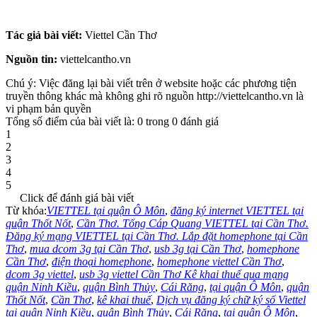
3-2016, internet viettel can tho khuyen mai thang 3 nam 2016
Tác giả bài viết:
Viettel Cần Thơ
Nguồn tin:
viettelcantho.vn
Chú ý: Việc đăng lại bài viết trên ở website hoặc các phương tiện
truyền thông khác mà không ghi rõ nguồn http://viettelcantho.vn là
vi phạm bản quyền
Tổng số điểm của bài viết là: 0 trong 0 đánh giá
1
2
3
4
5
Click để đánh giá bài viết
Từ khóa:
VIETTEL tại quận Ô Môn
,
đăng ký internet VIETTEL tại
quận Thốt Nốt
,
Cần Thơ. Tổng Cáp Quang VIETTEL tại Cần Thơ.
Đăng ký mạng VIETTEL tại Cần Thơ. Lắp đặt homephone tại Cần
Thơ
,
mua dcom 3g tại Cần Thơ
,
usb 3g tại Cần Thơ
,
homephone
Cần Thơ
,
điện thoại homephone
,
homephone viettel Cần Thơ
,
dcom 3g viettel
,
usb 3g viettel Cần Thơ Kê khai thuế qua mạng
quận Ninh Kiều
,
quận Bình Thủy
,
Cái Răng
,
tại quận Ô Môn
,
quận
Thốt Nốt
,
Cần Thơ
,
kê khai thuế
,
Dịch vụ đăng ký chữ ký số Viettel
tại quận Ninh Kiều
,
quận Bình Thủy
,
Cái Răng
,
tại quận Ô Môn
,