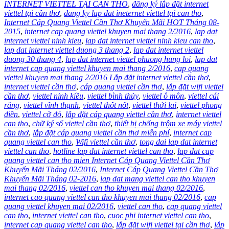
INTERNET VIETTEL TẠI CAN THO
,
đăng ký lắp đặt internet
viettel tại cần thơ
,
dang ky lap dat ineternet viettel tại can tho
,
Internet Cáp Quang Viettel Cần Thơ Khuyến Mãi HOT Tháng 08-
2015
,
internet cap quang viettel khuyen mai thang 2/2016
,
lap dat
internet viettel ninh kieu
,
lap dat internet viettel ninh kieu can tho
,
lap dat internet viettel duong 3 thang 2
,
lap dat internet viettel
duong 30 thang 4
,
lap dat internet viettel phuong hung loi
,
lap dat
internet cap quang viettel khuyen mai thang 2/2016
,
cap quang
viettel khuyen mai thang 2/2016 Lắp đặt internet viettel cần thơ
,
internet viettel cần thơ
,
cáp quang viettel cần thơ
,
lắp đặt wifi viettel
cần thơ
,
viettel ninh kiều
,
viettel bình thủy
,
viettel ô môn
,
viettel cái
răng
,
viettel vĩnh thạnh
,
viettel thốt nốt
,
viettel thới lai
,
viettel phong
điền
,
viettel cờ đỏ
,
lắp đặt cáp quang viettel cần thơ
,
internet viettel
can tho
,
chữ ký số viettel cần thơ
,
thiết bị chống trộm xe máy viettel
cần thơ
,
lắp đặt cáp quang viettel cần thơ miễn phí
,
internet cap
quang viettel can tho
,
Wifi viettel cần thơ
,
tong dai lap dat internet
viettel can tho
,
hotline lap dat internet viettel can tho
,
lap dat cap
quang viettel can tho mien Internet Cáp Quang Viettel Cần Thơ
Khuyến Mãi Tháng 02/2016
,
Internet Cáp Quang Viettel Cần Thơ
Khuyến Mãi Tháng 02-2016
,
lap dat mang viettel can tho khuyen
mai thang 02/2016
,
viettel can tho khuyen mai thang 02/2016
,
internet cao quang viettel can tho khuyen mai thang 02/2016
,
cap
quang viettel khuyen mai 02/2016
,
viettel can tho
,
cap quang viettel
can tho
,
internet viettel can tho
,
cuoc phi internet viettel can tho
,
internet cap quang viettel can tho
,
lắp đặt wifi viettel tại cần thơ
,
lắp