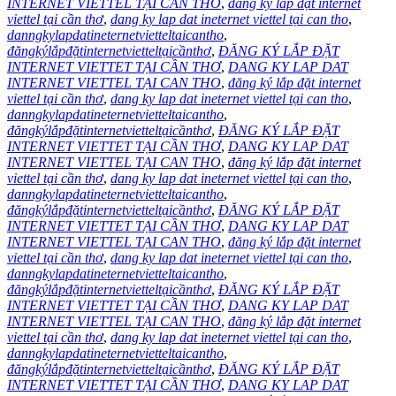
INTERNET VIETTEL TẠI CAN THO
,
đăng ký lắp đặt internet
viettel tại cần thơ
,
dang ky lap dat ineternet viettel tại can tho
,
danngkylapdatineternetvietteltaicantho
,
đăngkýlắpđặtinternetvietteltạicầnthơ
,
ĐĂNG KÝ LẮP ĐẶT
INTERNET VIETTET TẠI CẦN THƠ
,
DANG KY LAP DAT
INTERNET VIETTEL TẠI CAN THO
,
đăng ký lắp đặt internet
viettel tại cần thơ
,
dang ky lap dat ineternet viettel tại can tho
,
danngkylapdatineternetvietteltaicantho
,
đăngkýlắpđặtinternetvietteltạicầnthơ
,
ĐĂNG KÝ LẮP ĐẶT
INTERNET VIETTET TẠI CẦN THƠ
,
DANG KY LAP DAT
INTERNET VIETTEL TẠI CAN THO
,
đăng ký lắp đặt internet
viettel tại cần thơ
,
dang ky lap dat ineternet viettel tại can tho
,
danngkylapdatineternetvietteltaicantho
,
đăngkýlắpđặtinternetvietteltạicầnthơ
,
ĐĂNG KÝ LẮP ĐẶT
INTERNET VIETTET TẠI CẦN THƠ
,
DANG KY LAP DAT
INTERNET VIETTEL TẠI CAN THO
,
đăng ký lắp đặt internet
viettel tại cần thơ
,
dang ky lap dat ineternet viettel tại can tho
,
danngkylapdatineternetvietteltaicantho
,
đăngkýlắpđặtinternetvietteltạicầnthơ
,
ĐĂNG KÝ LẮP ĐẶT
INTERNET VIETTET TẠI CẦN THƠ
,
DANG KY LAP DAT
INTERNET VIETTEL TẠI CAN THO
,
đăng ký lắp đặt internet
viettel tại cần thơ
,
dang ky lap dat ineternet viettel tại can tho
,
danngkylapdatineternetvietteltaicantho
,
đăngkýlắpđặtinternetvietteltạicầnthơ
,
ĐĂNG KÝ LẮP ĐẶT
INTERNET VIETTET TẠI CẦN THƠ
,
DANG KY LAP DAT