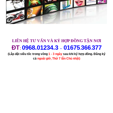
LIÊN HỆ TƯ VẤN VÀ KÝ HỢP ĐỒNG TẬN NƠI
ĐT
0968.01234.3
01675
366
377
:
-
.
.
(Lắp đặt siêu tốc trong vòng
1 - 3 ngày
sau khi ký hợp đồng. Đăng ký
cả
ngoài giờ, Thứ 7 lẫn Chủ nhật)
VIETTEL tại quận Ô Môn, đăng ký internet VIETTEL tại quận
Thốt Nốt, Cần Thơ. Tổng đài cáp quang VIETTEL tại Cần Thơ.
Đăng ký mạng VIETTEL tại Cần Thơ. Lắp đặt homephone tại Cần
Thơ, mua dcom 3g tại Cần Thơ, usb 3g tại Cần Thơ, homephone
Cần Thơ, điện thoại homephone, homephone viettel Cần Thơ, dcom
3g viettel, usb 3g viettel Cần Thơ
Kê khai thuế qua mạng quận Ninh Kiều, quận Bình Thủy, Cái
Răng, tại quận Ô Môn, quận Thốt Nốt, Cần Thơ, kê khai thuế, Dịch
vụ đăng ký chữ ký số Viettel tại quận Ninh Kiều, quận Bình Thủy,
Cái Răng, tại quận Ô Môn, quận Thốt Nốt, Cần Thơ, chứng thực
chữ ký số của Viettel tại quận Ninh Kiều, quận Bình Thủy, Cái