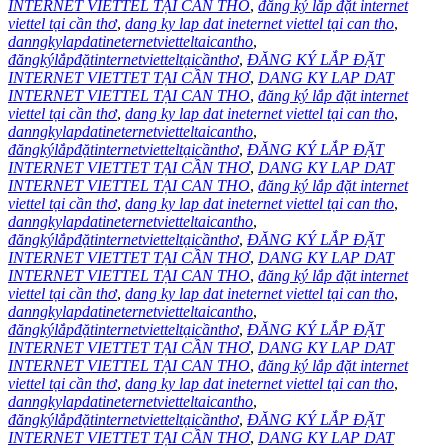
INTERNET VIETTEL TẠI CAN THO
,
đăng ký lắp đặt internet
viettel tại cần thơ
,
dang ky lap dat ineternet viettel tại can tho
,
danngkylapdatineternetvietteltaicantho
,
đăngkýlắpđặtinternetvietteltạicầnthơ
,
ĐĂNG KÝ LẮP ĐẶT
INTERNET VIETTET TẠI CẦN THƠ
,
DANG KY LAP DAT
INTERNET VIETTEL TẠI CAN THO
,
đăng ký lắp đặt internet
viettel tại cần thơ
,
dang ky lap dat ineternet viettel tại can tho
,
danngkylapdatineternetvietteltaicantho
,
đăngkýlắpđặtinternetvietteltạicầnthơ
,
ĐĂNG KÝ LẮP ĐẶT
INTERNET VIETTET TẠI CẦN THƠ
,
DANG KY LAP DAT
INTERNET VIETTEL TẠI CAN THO
,
đăng ký lắp đặt internet
viettel tại cần thơ
,
dang ky lap dat ineternet viettel tại can tho
,
danngkylapdatineternetvietteltaicantho
,
đăngkýlắpđặtinternetvietteltạicầnthơ
,
ĐĂNG KÝ LẮP ĐẶT
INTERNET VIETTET TẠI CẦN THƠ
,
DANG KY LAP DAT
INTERNET VIETTEL TẠI CAN THO
,
đăng ký lắp đặt internet
viettel tại cần thơ
,
dang ky lap dat ineternet viettel tại can tho
,
danngkylapdatineternetvietteltaicantho
,
đăngkýlắpđặtinternetvietteltạicầnthơ
,
ĐĂNG KÝ LẮP ĐẶT
INTERNET VIETTET TẠI CẦN THƠ
,
DANG KY LAP DAT
INTERNET VIETTEL TẠI CAN THO
,
đăng ký lắp đặt internet
viettel tại cần thơ
,
dang ky lap dat ineternet viettel tại can tho
,
danngkylapdatineternetvietteltaicantho
,
đăngkýlắpđặtinternetvietteltạicầnthơ
,
ĐĂNG KÝ LẮP ĐẶT
INTERNET VIETTET TẠI CẦN THƠ
,
DANG KY LAP DAT