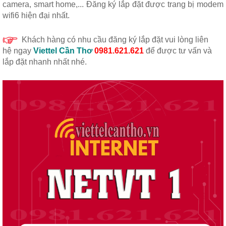
camera, smart home,... Đăng ký lắp đặt được trang bị modem
wifi6 hiện đại nhất.
Khách hàng có nhu cầu đăng ký lắp đặt vui lòng liên
hệ
ngay
Viettel Cần Thơ
0981.621.621
để được tư vấn và
lắp đặt nhanh nhất nhé.