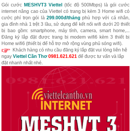
Gói cước
MESHVT3 Viettel
(tốc độ 500Mbps) là gói cước
internet nâng cao của Viettel có trang bị kèm 3 Home wifi có
cước phí trọn gói là
299.000đ/tháng
phù hợp với cá nhân,
gia đình nhà 1 trệt 3 lầu, sử dụng để kết nối wifi dưới 20 thiết
bị bao gồm: smartphone, máy tính, camera, smart home,...
Đăng ký lắp đặt được trang bị modem wifi6 kèm 3 thiết bị
Home wifi6 (thiết bị để hỗ trợ mở rộng vùng phủ sóng wifi).
Khách hàng có nhu cầu đăng ký lắp đặt vui lòng liên hệ
ngay
Viettel Cần Thơ
0981.621.621
để được tư vấn và lắp
đặt nhanh nhất nhé.