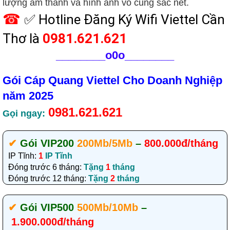
lượng âm thanh và hình ảnh vô cùng sắc nét.
☎
✅‎ Hotline Đăng Ký Wifi Viettel Cần
Thơ là
0981.621.621
________
o0o________
Gói Cáp Quang Viettel Cho Doanh Nghiệp
năm 2025
0981.621.621
Gọi ngay:
✔‎
Gói VIP200
200Mb/5Mb
–
800.000đ/tháng
IP Tĩnh:
1
IP Tĩnh
Đóng trước 6 tháng:
Tặng
1
tháng
Đóng trước 12 tháng:
Tặng
2
tháng
✔‎
Gói VIP500
500Mb/10Mb
–
1.900.000đ/tháng