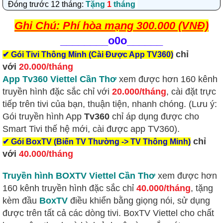
Đóng trước 12 tháng:
Tặng
1
tháng
Ghi Chú: Phí hòa mạng 300.000 (VNĐ)
________
o0o______
chỉ
✔
Gói Tivi Thông Minh (Cài Được App TV360)
với
20.000/tháng
App Tv360 Viettel Cần Thơ
xem được hơn 160 kênh
truyền hình đặc sắc chỉ với
20.000/tháng
, cài đặt trực
tiếp trên tivi của bạn, thuận tiện, nhanh chóng. (Lưu ý:
Gói truyền hình App
Tv360
chỉ áp dụng được cho
Smart Tivi thế hệ mới, cài được app TV360).
chỉ
✔
Gói BoxTV (Biến TV Thường -> TV Thông Minh)
với
40.000/tháng
Truyền hình BOXTV Viettel Cần Thơ
xem được hơn
160 kênh truyền hình đặc sắc
chỉ
40.000/tháng
, tặng
kèm đầu
BoxTV
điều khiển bằng giọng nói, sử dụng
được trên tất cả các dòng tivi. BoxTV Viettel cho chất