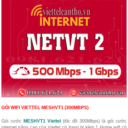
GÓI WIFI VIETTEL MESHVT1 (300MBPS)
Gói cước
MESHVT1 Viettel
(tốc độ 300Mbps) là gói cước
internet nâng cao của Viettel có trang bị kèm 1 Home wifi có