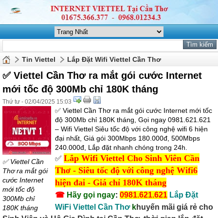
Tin Viettel
Lắp Đặt Wifi Viettel Cần Thơ
✅ ‎Viettel Cần Thơ ra mắt gói cước Internet
mới tốc độ 300Mb chỉ 180K tháng
Thứ tư - 02/04/2025 15:03
✅ ‎Viettel Cần Thơ ra mắt gói cước Internet mới tốc
độ 300Mb chỉ 180K tháng, Gọi ngay 0981.621.621
– Wifi Viettel Siêu tốc độ với công nghệ wifi 6 hiện
đại nhất, Giá gói 300Mbps 180.000đ, 500Mbps
240.000đ, Lắp đặt nhanh chóng trong 24h.
Lắp Wifi Viettel Cho Sinh Viên Cần
✅
‎
✅ ‎Viettel Cần
Thơ - Siêu tốc độ với công nghệ Wifi6
Thơ ra mắt gói
cước Internet
hiện đai - Giá chỉ 180K tháng
mới tốc độ
☎
Hãy gọi ngay
:
0981.621.621
Lắp Đặt
300Mb chỉ
WiFi Viettel Cần Thơ
k
huyến mãi giá rẻ cho
180K tháng