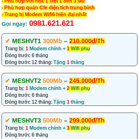
- Phù hợp với nhà 1 Trệt 1 đến 3 lầu
- Phù hợp quán Cfe diện tích trung bình
- Trang bị Modem Wifi6 hiện đại nhất
0981.621.621
Gọi ngay:
✔‎
MESHVT1
300Mb
–
210.000đ/Th
Trang bị:
1
Modem chính +
1
Wifi phụ
Đóng trước 6 tháng
Đóng trước 12 tháng:
Tặng
1
tháng
✔‎
MESHVT2
500Mb
–
245.000đ/Th
Trang bị:
1
Modem chính +
2
Wifi phụ
Đóng trước 6 tháng
Đóng trước 12 tháng:
Tặng
1
tháng
✔‎
MESHVT3
500Mb
–
299.000đ/Th
Trang bị:
1
Modem chính +
3
Wifi phụ
Đóng trước 6 tháng