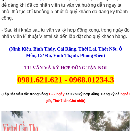
dễ dàng khi đã có nhân viên tư vấn và hướng dẫn ngay tại
nhà, thủ tục chỉ khoảng 5 phút là quý khách đã đăng ký thành
công.
- Sau khi khảo sát, tư vấn và ký hợp đồng xong, trong ngày đó
nhân viên kĩ thuật Viettel sẽ đến lắp đặt cho quý khách hàng.
(
Ninh Kiều
,
Bình Thủy
,
Cái Răng
,
Thới Lai
,
Thốt Nốt
,
Ô
Môn
,
Cờ Đỏ
,
Vĩnh Thạnh
,
Phong Điền
)
TƯ VẤN VÀ KÝ HỢP ĐỒNG TẬN NƠI
0981.621.621
-
0968.01234.3
(Lắp đặt siêu tốc trong vòng
1 - 2 ngày
sau khi ký hợp đồng. Đăng ký cả
ngoài
giờ, Thứ 7 lẫn Chủ nhật)