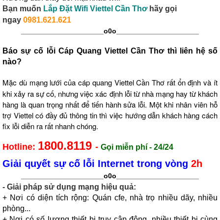
Bạn muốn
Lắp Đặt Wifi Viettel Cần Thơ
hãy gọi
ngay
0981.621.621
_____________________o0o
_____________________
Báo sự cố lỗi Cáp Quang Viettel Cần Thơ
thì liên hệ số
nào?
Mặc dù mạng lưới c
ủa
cáp quang Viettel Cần Thơ
r
ất ổn định và ít
khi xảy ra sự cố, nhưng việc xác định lỗi từ nhà mạng hay từ khách
hàng là quan trọng nhất để tiến hành sửa lỗi. Một khi nhân viên hỗ
t
rợ
Viettel
c
ó đầy đủ thông tin thì việc hướng dẫn khách hàng cách
fix lỗi diễn ra rất nhanh chóng.
1800.8119
Hotline:
-
Gọi miễn phí - 24/24
Giải quyết sự cố lỗi Internet trong vòng
2h
_____________________o0o
_____________________
- Giải pháp sử dụng mạng hiệu quả:
+ Nơi có diện tích rộng: Quán cfe, nhà trọ nhiều dãy, nhiều
phòng...
+ Nơi có số lượng thiết bị truy cập đông, nhiều thiết bị cùng