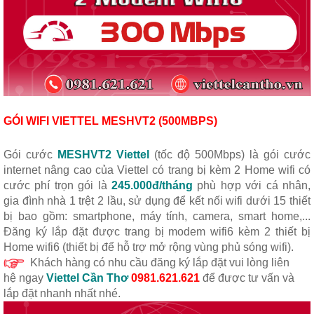
GÓI WIFI VIETTEL MESHVT2 (500MBPS)
Gói cước
MESHVT2 Viettel
(tốc độ 500Mbps) là gói cước
internet nâng cao của Viettel có trang bị kèm 2 Home wifi có
cước phí trọn gói là
245.000đ/tháng
phù hợp với cá nhân,
gia đình nhà 1 trệt 2 lầu, sử dụng để kết nối wifi dưới 15 thiết
bị bao gồm: smartphone, máy tính, camera, smart home,...
Đăng ký lắp đặt được trang bị modem wifi6 kèm 2 thiết bị
Home wifi6 (thiết bị để hỗ trợ mở rộng vùng phủ sóng wifi).
Khách hàng có nhu cầu đăng ký lắp đặt vui lòng liên
hệ
ngay
Viettel Cần Thơ
0981.621.621
để được tư vấn và
lắp đặt nhanh nhất nhé.