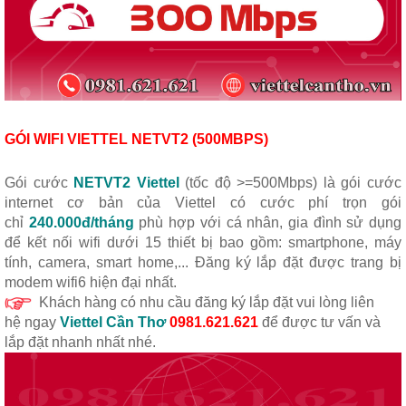
GÓI WIFI VIETTEL NETVT2 (500MBPS)
Gói cước
NETVT2 Viettel
(tốc độ >=500Mbps) là gói cước
internet cơ bản của Viettel có cước phí trọn gói
chỉ
240.000đ/tháng
phù hợp với cá nhân, gia đình sử dụng
để kết nối wifi dưới 15 thiết bị bao gồm: smartphone, máy
tính, camera, smart home,... Đăng ký lắp đặt được trang bị
modem wifi6 hiện đại nhất.
Khách hàng có nhu cầu đăng ký lắp đặt vui lòng liên
hệ
ngay
Viettel Cần Thơ
0981.621.621
để được tư vấn và
lắp đặt nhanh nhất nhé.