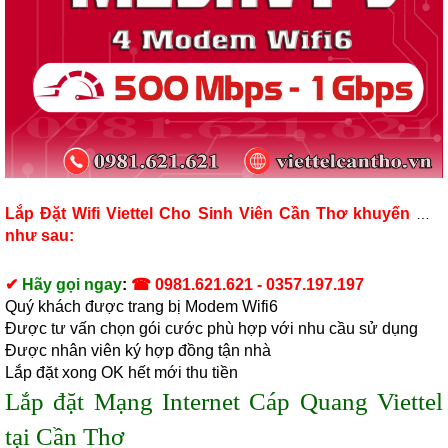
Lắp Đặt Wifi Viettel Cho Sinh Viên Cần Thơ
khuyến mãi
như sau:
✔
Hãy gọi ngay
:
☎
0981.621.621
-
0357.197.197
Quý khách được trang bị Modem Wifi6
Được tư vấn chọn gói cước phù hợp với nhu cầu sử dụng
Được nhân viên ký hợp đồng tận nhà
Lắp đặt xong OK hết mới thu tiền
Lắp đặt Mạng Internet Cáp Quang Viettel
tại Cần Thơ