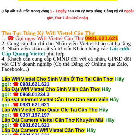
(Lắp đặt siêu tốc trong vòng
1 - 3 ngày
sau khi ký hợp đồng. Đăng ký cả
ngoài
giờ, Thứ 7 lẫn Chủ nhật)
Thủ Tục Đăng Ký Wifi Viettel Cần Thơ
1.
☎
Gọi ngay Wifi Viettel Cần Thơ
0981.621.621
2. Cung cấp địa chỉ cho Nhân viên Viettel khảo sát hạ tầng
3. Nhân viên khảo sát và tư vấn Khách hàng các
Gói cước
Cáp Quang Viettel
phù hợp
4. Khách cần cung cấp CMND đối với cá nhân, GPKD đối
với CTY doanh nghiệp (Có thể Đăng ký Online qua Zalo,
Facebook...)
Lắp Wifi Viettel Cho Sinh Viên Ở Trọ Tại Cần Thơ
Hãy
gọi
:
☎
0981.621.621
Lắp Đặt Wifi Viettel Cho Sinh Viên Cần Thơ
Hãy
gọi
:
☎
0968.01234.3
Lắp Đặt Internet Viettel Cần Thơ Cho Sinh Viên
Hãy
gọi
:
☎
0981.621.621
Lắp Wifi Viettel Cho Quán Cfe Tại Cần Thơ
Hãy
gọi
:
☎
0357.197.197
Lắp Đặt Camera Viettel Cần Thơ Khuyến Mãi
Hãy
gọi
:
☎
0981.621.621
Lắp Đặt Camera Wifi Viettel Cần Thơ
Hãy