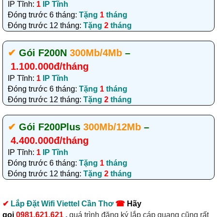
IP Tĩnh:
1
IP Tĩnh
Đóng trước 6 tháng:
Tặng
1
tháng
Đóng trước 12 tháng:
Tặng
2
tháng
✔‎
Gói F200N
300Mb/4Mb
–
1.100.000đ/tháng
IP Tĩnh:
1
IP Tĩnh
Đóng trước 6 tháng:
Tặng
1
tháng
Đóng trước 12 tháng:
Tặng
2
tháng
✔‎
Gói F200Plus
300Mb/12Mb
–
4.400.000đ/tháng
IP Tĩnh:
1
IP Tĩnh
Đóng trước 6 tháng:
Tặng
1
tháng
Đóng trước 12 tháng:
Tặng
2
tháng
✔
Lắp Đặt Wifi Viettel Cần Thơ
☎
Hãy
gọi
0981.621.621
,
quá trình đăng ký lắp cáp quang cũng rất