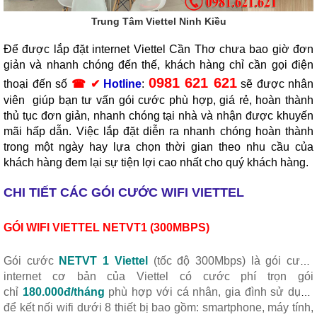
Trung Tâm Viettel Ninh Kiều
Đ
ể được lắp đặt
internet Viettel Cần Thơ
chưa bao giờ đơn
giản và nhanh chóng đến thế, khách hàng chỉ cần gọi điện
0981 621 621
thoại đến số
☎ ✔
Hotline
:
sẽ được nhân
viên giúp bạn tư vấn gói cước phù hợp, giá rẻ, hoàn thành
thủ tục đơn giản, nhanh chóng tại nhà và nhận được khuyến
mãi hấp dẫn. Việc lắp đặt diễn ra nhanh chóng hoàn thành
trong một ngày hay lựa chọn thời gian theo nhu cầu của
khách hàng đem lại sự tiện lợi cao nhất cho quý khách hàng.
CHI TIẾT CÁC GÓI CƯỚC WIFI VIETTEL
GÓI WIFI VIETTEL NETVT1 (300MBPS)
Gói cước
NETVT 1 Viettel
(tốc độ 300Mbps) là gói cước
internet cơ bản của Viettel có cước phí trọn gói
chỉ
180.000đ/tháng
phù hợp với cá nhân, gia đình sử dụng
để kết nối wifi dưới 8 thiết bị bao gồm: smartphone, máy tính,