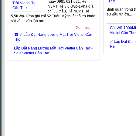
ngay 0981.621.621, Hệ
NLMT Hệ 3,6KWp-1Pha giá
định quan trọng t
chỉ 35 triệu, Hệ NLMT Hệ
sự đầu tư lớn...
5,5KWp-1Pha giá chỉ 52 Triệu, Kỹ thuật hỗ trợ khảo
sát và tư vấn tận nơi...
Xem tiếp...
Gói Wifi 1000Mb
Viettel Cần Thơ
☎ ✔‎ Lắp Đặt Năng Lượng Mặt Trời Viettel Cần
Thơ
✅ Lắp Đặt Định
Rẻ
Lắp Đặt Năng Lượng Mặt Trời Viettel Cần Thơ -
Solar Viettel Cần Thơ