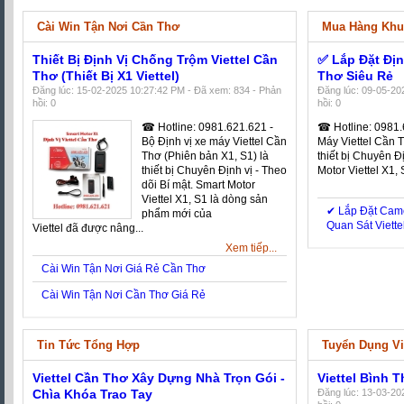
Cài Win Tận Nơi Cần Thơ
Mua Hàng Khu
Thiết Bị Định Vị Chống Trộm Viettel Cần
✅ Lắp Đặt Địn
Thơ (Thiết Bị X1 Viettel)
Thơ Siêu Rẻ
Đăng lúc: 15-02-2025 10:27:42 PM - Đã xem: 834 - Phản
Đăng lúc: 09-05-20
hồi: 0
hồi: 0
☎ Hotline: 0981.621.621 -
☎ Hotline: 0981.
Bộ Định vị xe máy Viettel Cần
Máy Viettel Cần 
Thơ (Phiên bản X1, S1) là
thiết bị Chuyên Đ
thiết bị Chuyên Định vị - Theo
Motor Viettel X1,
dõi Bí mật. Smart Motor
Viettel X1, S1 là dòng sản
✔‎ Lắp Đặt Cam
phẩm mới của
Quan Sát Viett
Viettel đã được nâng...
Xem tiếp...
Cài Win Tận Nơi Giá Rẻ Cần Thơ
Cài Win Tận Nơi Cần Thơ Giá Rẻ
Tin Tức Tổng Hợp
Tuyển Dụng V
Viettel Cần Thơ Xây Dựng Nhà Trọn Gói -
Viettel Bình
Chìa Khóa Trao Tay
Đăng lúc: 13-03-20