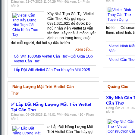
hồi: 0
Đăng lúc: 21-07-2026 11:04:29 PM - Đã xem: 1 - Phản
hồi: 0
Xây Nhà Trọn Gói Tại Viettel
Cần Thơ, Hãy gọi ngay:
0981.621.621 để được Đội
trở lên. - Có sma
ngũ nhân viên Viettel tư vấn
thiện, nhiệt tình, 
tận tình. Xây nhà là một quyết
định quan trọng trong cuộc
đời mỗi người, đòi hỏi sự đầu tư lớn...
Viettel Ninh K
Xem tiếp...
Viên
Gói Wifi 1000Mb Viettel Cần Thơ - Gói Giga 1Gb
Viettel Cần Th
Viettel Cần Thơ
Lắp Đặt Wifi Viettel Cần Thơ Khuyến Mãi 2025
Năng Lượng Mặt Trời Viettel Cần
Quảng Cáo
Thơ
Xây Nhà Cần T
Cần Thơ
✅ Lắp Đặt Năng Lượng Mặt Trời Viettel
Đăng lúc: 21-07-20
Tại Cần Thơ
hồi: 0
Đăng lúc: 09-05-2025 11:48:01 PM - Đã xem: 410 - Phản
hồi: 1
✅‎ Lắp Đặt Năng Lượng Mặt
Trời Viettel Cần Thơ hãy gọi