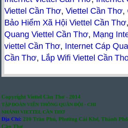
Copyright Viettel Cần Thơ - 2014
TẬP ĐOÀN VIỄN THÔNG QUÂN
ĐỘI -
CHI
NHÁNH VIETTEL CẦN THƠ
Địa Chỉ:
210 Trần Phú, Phường Cái Khế, Thành Phố
Cần Thơ
Hotline:
0981.621.621
-
0357.197.197