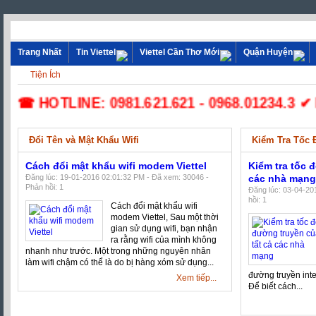
Trang Nhất
Tin Viettel
Viettel Cần Thơ Mới
Quận Huyện
Tiện Ích
☎ HOTLINE: 0981.621.621 - 0968.01234.3 ✔ Lắp Đ
Đổi Tên và Mật Khẩu Wifi
Kiểm Tra Tốc
Cách đổi mật khẩu wifi modem Viettel
Kiểm tra tốc 
Đăng lúc: 19-01-2016 02:01:32 PM - Đã xem: 30046 -
các nhà mạn
Phản hồi: 1
Đăng lúc: 03-04-20
hồi: 1
Cách đổi mật khẩu wifi
modem Viettel, Sau một thời
gian sử dụng wifi, bạn nhận
ra rằng wifi của mình không
nhanh như trước. Một trong những nguyên nhân
làm wifi chậm có thể là do bị hàng xóm sử dụng...
đường truyền int
Xem tiếp...
Để biết cách...