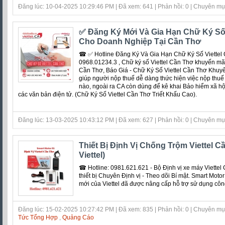
Đăng lúc: 10-04-2025 10:29:46 PM | Đã xem: 641 | Phản hồi: 0 | Chuyên m
✅‎ Đăng Ký Mới Và Gia Hạn Chữ Ký Số
Cho Doanh Nghiệp Tại Cần Thơ
☎ ✅‎ Hotline Đăng Ký Và Gia Hạn Chữ Ký Số Viettel 
0968.01234.3 , Chữ ký số Viettel Cần Thơ khuyến mãi 
Cần Thơ, Báo Giá - Chữ Ký Số Viettel Cần Thơ Khuyến
giúp người nộp thuế dễ dàng thức hiện việc nộp thuế 
nào, ngoài ra CA còn dùng để kê khai Bảo hiểm xã hội
các văn bản điện tử. (Chữ Ký Số Viettel Cần Thơ Triết Khấu Cao).
Đăng lúc: 13-03-2025 10:43:12 PM | Đã xem: 627 | Phản hồi: 0 | Chuyên m
Thiết Bị Định Vị Chống Trộm Viettel Cầ
Viettel)
☎ Hotline: 0981.621.621 - Bộ Định vị xe máy Viettel 
thiết bị Chuyên Định vị - Theo dõi Bí mật. Smart Moto
mới của Viettel đã được nâng cấp hỗ trợ sử dụng cô
Đăng lúc: 15-02-2025 10:27:42 PM | Đã xem: 835 | Phản hồi: 0 | Chuyên m
Tức Tổng Hợp
,
Quảng Cáo