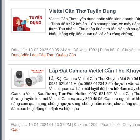
Viettel Cần Thơ Tuyển Dụng
Viettel Cần Thơ tuyển dụng nhân viên kinh doanh. Đị
- Trình độ từ 12 trở lên. - Có smartphone, xe máy riêng.
thực. Thu nhập: - Thu nhập từ 8tr trở lên Nộp hồ sơ 
khẩu, bằng cấp liên quan (tất cả đều công chứng).
Đăng lúc: 13-02-2025 08:05:24 AM | Đã xem: 1992 | Phản hồi: 0 | Chuyên 
Dụng Việc Làm Cần Thơ
,
Quảng Cáo
Lắp Đặt Camera Viettel Cần Thơ Khuy
Lắp Đặt Camera Viettel Cần Thơ Khuyến Mãi Giá 0đ h
0981.621.621 Hoặc 0968.01234.3 để được tư vấn và
Viettel quan sát bảo mật tuyệt đối,Lưu trữ đám mây ch
Camera Viettel Bảo Dưỡng Trọn Đời. Hotline: 0981.621.621 Viettel Cần Th
đường truyền internet Viettel. Camera xoay 360 độ 0đ, Camera ngoài trời 
năng xem qua mạng, chống ngược sáng, chống thấm nước, chức năng quay
đảm bảo hoạt động ổn định và hiệu quả.
Đăng lúc: 15-04-2024 01:13:37 PM | Đã xem: 1209 | Phản hồi: 0 | Chuyên 
Cáo