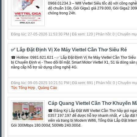
0968.01234.3 – Wifi Viettel Siêu tốc độ với công nghệ 
độ chuẩn 1Gb, Gói Giga1 giá 279.000, Gói Giga2 309.
chóng trong 24h.
Đăng lúc: 27-05-2026 11:53:30 PM | Đã xem: 120 | Phản hồi: 0 | Chuyên mụ
✅ Lắp Đặt Định Vị Xe Máy Viettel Cần Thơ Siêu Rẻ
☎ Hotline: 0981.621.621 - ✅ Lắp Đặt Định Vị Xe Máy Viettel Cần Thơ Siêu R
bị Chuyên Định vị - Theo dõi Bí mật. Smart Motor Viettel X1, S1 là dòng sả
nâng cấp hỗ trợ sử dụng công nghệ 4G.
Đăng lúc: 09-05-2025 10:21:51 PM | Đã xem: 691 | Phản hồi: 0 | Chuyên m
Tức Tổng Hợp
,
Quảng Cáo
Cáp Quang Viettel Cần Thơ Khuyến M
☎ Đăng Ký Lắp Đặt Wifi Viettel Cần Thơ hãy gọi nga
0357.197.197 để được hỗ trợ nhanh nhất, ✔ ‎Lắp đặt Wi
viên và trang bị Modem Wifi6, Tổng Đài Lắp Đặt Inter
Gói 300Mbps 180.000đ, 500Mb 240.000đ.