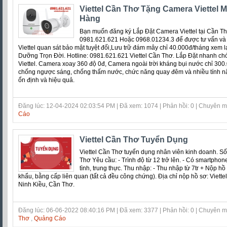
Viettel Cần Thơ Tặng Camera Viettel 
Hàng
Bạn muốn đăng ký Lắp Đặt Camera Viettel tại Cần Thơ
0981.621.621 Hoặc 0968.01234.3 để được tư vấn và
Viettel quan sát bảo mật tuyệt đối,Lưu trữ đám mây chỉ 40.000đ/tháng xem l
Dưỡng Trọn Đời. Hotline: 0981.621.621 Viettel Cần Thơ. Lắp Đặt nhanh chó
Viettel. Camera xoay 360 độ 0đ, Camera ngoài trời kháng bụi nước chỉ 30
chống ngược sáng, chống thấm nước, chức năng quay đêm và nhiều tính n
ổn định và hiệu quả.
Đăng lúc: 12-04-2024 02:03:54 PM | Đã xem: 1074 | Phản hồi: 0 | Chuyên 
Cáo
Viettel Cần Thơ Tuyển Dụng
Viettel Cần Thơ tuyển dụng nhân viên kinh doanh. Số
Thơ Yêu cầu: - Trình độ từ 12 trở lên. - Có smartphone
tình, trung thực. Thu nhập: - Thu nhập từ 7tr + Nộp h
khẩu, bằng cấp liên quan (tất cả đều công chứng). Địa chỉ nộp hồ sơ: Viett
Ninh Kiều, Cần Thơ.
Đăng lúc: 06-06-2022 08:40:16 PM | Đã xem: 3377 | Phản hồi: 0 | Chuyên 
Thơ
,
Quảng Cáo