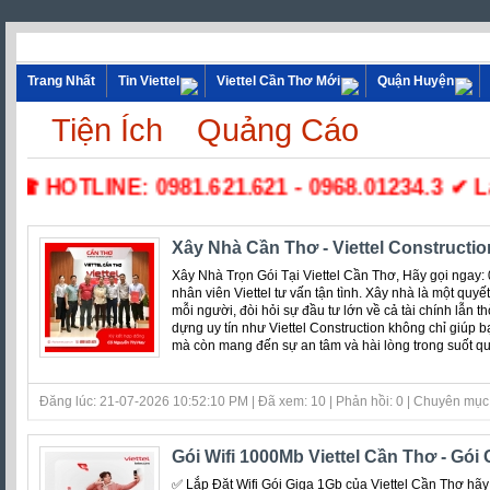
Trang Nhất
Tin Viettel
Viettel Cần Thơ Mới
Quận Huyện
Tiện Ích
Quảng Cáo
 HOTLINE: 0981.621.621 - 0968.01234.3 ✔ Lắp Đ
Xây Nhà Cần Thơ - Viettel Constructi
Xây Nhà Trọn Gói Tại Viettel Cần Thơ, Hãy gọi ngay
nhân viên Viettel tư vấn tận tình. Xây nhà là một quyế
mỗi người, đòi hỏi sự đầu tư lớn về cả tài chính lẫn t
dựng uy tín như Viettel Construction không chỉ giúp
mà còn mang đến sự an tâm và hài lòng trong suốt quá
Đăng lúc: 21-07-2026 10:52:10 PM | Đã xem: 10 | Phản hồi: 0 | Chuyên mục
Gói Wifi 1000Mb Viettel Cần Thơ - Gói
✅ Lắp Đặt Wifi Gói Giga 1Gb của Viettel Cần Thơ hãy