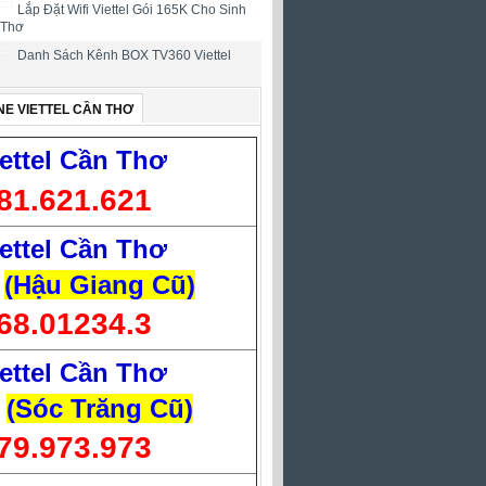
Lắp Đặt Wifi Viettel Gói 165K Cho Sinh
 Thơ
Danh Sách Kênh BOX TV360 Viettel
NE VIETTEL CẦN THƠ
ettel Cần Thơ
81.621.621
ettel Cần Thơ
(Hậu Giang Cũ)
68.01234.3
ettel Cần Thơ
(Sóc Trăng Cũ)
79.973.973