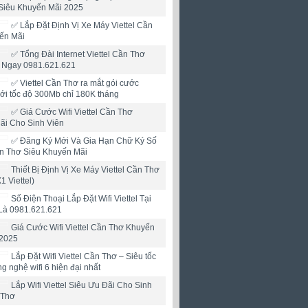
Siêu Khuyến Mãi 2025
✅ Lắp Đặt Định Vị Xe Máy Viettel Cần
ến Mãi
✅ Tổng Đài Internet Viettel Cần Thơ
i Ngay 0981.621.621
✅ ‎Viettel Cần Thơ ra mắt gói cước
mới tốc độ 300Mb chỉ 180K tháng
✅ ‎Giá Cước Wifi Viettel Cần Thơ
ãi Cho Sinh Viên
✅‎ Đăng Ký Mới Và Gia Hạn Chữ Ký Số
ần Thơ Siêu Khuyến Mãi
Thiết Bị Định Vị Xe Máy Viettel Cần Thơ
X1 Viettel)
Số Điện Thoại Lắp Đặt Wifi Viettel Tại
Là 0981.621.621
Giá Cước Wifi Viettel Cần Thơ Khuyến
2025
Lắp Đặt Wifi Viettel Cần Thơ – Siêu tốc
ng nghệ wifi 6 hiện đại nhất
Lắp Wifi Viettel Siêu Ưu Đãi Cho Sinh
 Thơ