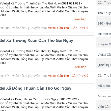
Cần Thơ 
 Viettel Xã Trường Thành Cần Thơ Gọi Ngay 0981.621.621 -
c hỗ trợ nhanh nhất nhé, ✔ ‎Lắp đặt WiFi Viettel - Giá ưu đãi cho
bị Modem Wifi6, Tổng Đài Lắp Đặt Internet Viettel Cần Thơ Khuyến
Thơ Khuy
000đ.
Xem tiếp...
24/7 - Gọ
m: 285 | Phản hồi: 0 | Chuyên mục:
Viettel Cần Thơ - Cần Thơ Cũ
Internet 
ettel Xã Trường Xuân Cần Thơ Gọi Ngay
Khuyến M
 Viettel Xã Trường Xuân Cần Thơ Gọi Ngay 0981.621.621 -
Viettel C
c hỗ trợ nhanh nhất nhé, ✔ ‎Lắp đặt WiFi Viettel - Giá ưu đãi cho
bị Modem Wifi6, Tổng Đài Lắp Đặt Internet Viettel Cần Thơ Khuyến
000đ.
(Thiết Bị 
Xem tiếp...
Cần Thơ 
m: 274 | Phản hồi: 0 | Chuyên mục:
Viettel Cần Thơ - Cần Thơ Cũ
Mãi Năm 
ettel Xã Đông Thuận Cần Thơ Gọi Ngay
độ với cô
 Viettel Xã Đông Thuận Cần Thơ Gọi Ngay 0981.621.621 -
c hỗ trợ nhanh nhất nhé, ✔ ‎Lắp đặt WiFi Viettel - Giá ưu đãi cho
Viên Cần
bị Modem Wifi6, Tổng Đài Lắp Đặt Internet Viettel Cần Thơ Khuyến