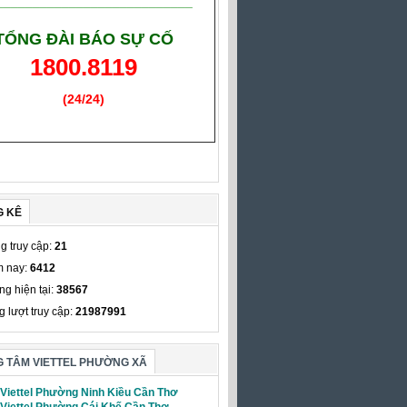
___________________________
TỔNG ĐÀI BÁO SỰ CỐ
1800.8119
(24/24)
(Giờ làm việc)
G KÊ
g truy cập:
21
 nay:
6412
ng hiện tại:
38567
g lượt truy cập:
21987991
 TÂM VIETTEL PHƯỜNG XÃ
 Viettel Phường Ninh Kiều Cần Thơ
 Viettel Phường Cái Khế Cần Thơ