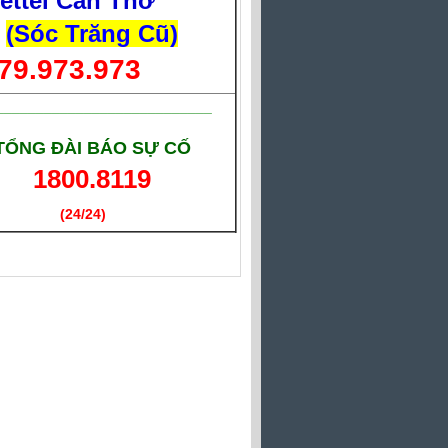
iettel Cần Thơ
(Sóc Trăng Cũ)
79.973.973
___________________________
TỔNG ĐÀI BÁO SỰ CỐ
1800.8119
(24/24)
(Giờ làm việc)