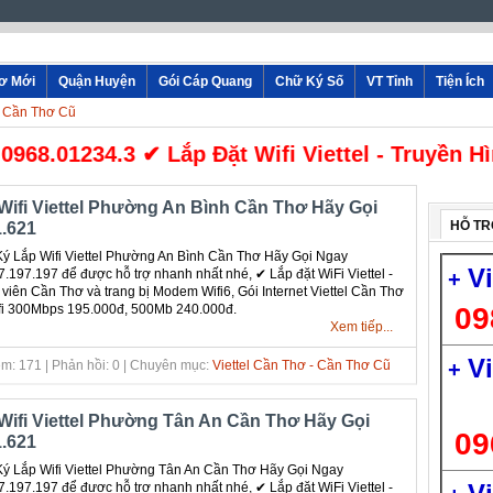
hơ Mới
Quận Huyện
Gói Cáp Quang
Chữ Ký Số
VT Tỉnh
Tiện Ích
- Cần Thơ Cũ
968.01234.3 ✔ Lắp Đặt Wifi Viettel - Truyền H
Wifi Viettel Phường An Bình Cần Thơ Hãy Gọi
HỖ TR
.621
 Lắp Wifi Viettel Phường An Bình Cần Thơ Hãy Gọi Ngay
V
.197.197 để được hỗ trợ nhanh nhất nhé, ✔ ‎Lắp đặt WiFi Viettel -
+
 viên Cần Thơ và trang bị Modem Wifi6, Gói Internet Viettel Cần Thơ
fi 300Mbps 195.000đ, 500Mb 240.000đ.
09
Xem tiếp...
V
m: 171 | Phản hồi: 0 | Chuyên mục:
Viettel Cần Thơ - Cần Thơ Cũ
+
Wifi Viettel Phường Tân An Cần Thơ Hãy Gọi
09
.621
 Lắp Wifi Viettel Phường Tân An Cần Thơ Hãy Gọi Ngay
.197.197 để được hỗ trợ nhanh nhất nhé, ✔ ‎Lắp đặt WiFi Viettel -