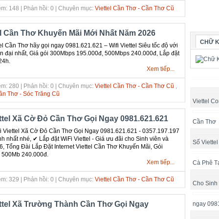
m: 148 | Phản hồi: 0 | Chuyên mục:
Viettel Cần Thơ - Cần Thơ Cũ
tel Cần Thơ Khuyến Mãi Mới Nhất Năm 2026
CHỮ K
el Cần Thơ hãy gọi ngay 0981.621.621 – Wifi Viettel Siêu tốc độ với
ện đại nhất, Giá gói 300Mbps 195.000đ, 500Mbps 240.000đ, Lắp đặt
24h.
Xem tiếp...
m: 280 | Phản hồi: 0 | Chuyên mục:
Viettel Cần Thơ - Cần Thơ Cũ
,
Cần Thơ - Sóc Trăng Cũ
Viettel Co
ettel Xã Cờ Đỏ Cần Thơ Gọi Ngay 0981.621.621
Cần Thơ
 Viettel Xã Cờ Đỏ Cần Thơ Gọi Ngay 0981.621.621 - 0357.197.197
 nhất nhé, ✔ ‎Lắp đặt WiFi Viettel - Giá ưu đãi cho Sinh viên và
Số Viette
6, Tổng Đài Lắp Đặt Internet Viettel Cần Thơ Khuyến Mãi, Gói
 500Mb 240.000đ.
Xem tiếp...
Cà Phê T
m: 329 | Phản hồi: 0 | Chuyên mục:
Viettel Cần Thơ - Cần Thơ Cũ
Cho Sinh
ettel Xã Trường Thành Cần Thơ Gọi Ngay
ngay 098