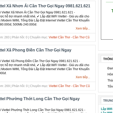
___
ettel Xã Nhơn Ái Cần Thơ Gọi Ngay 0981.621.621
 Viettel Xã Nhơn Ái Cần Thơ Gọi Ngay 0981.621.621 -
c hỗ trợ nhanh nhất nhé, ✔ ‎Lắp đặt WiFi Viettel - Giá ưu đãi cho
bị Modem Wifi6, Tổng Đài Lắp Đặt Internet Viettel Cần Thơ Khuyến
180.000đ, 500Mb 240.000đ.
Xem tiếp...
m: 283 | Phản hồi: 0 | Chuyên mục:
Viettel Cần Thơ - Cần Thơ Cũ
ettel Xã Phong Điền Cần Thơ Gọi Ngay
THỐN
 Viettel Xã Phong Điền Cần Thơ Gọi Ngay 0981.621.621 -
c hỗ trợ nhanh nhất nhé, ✔ ‎Lắp đặt WiFi Viettel - Giá ưu đãi cho
Đan
bị Modem Wifi6, Tổng Đài Lắp Đặt Internet Viettel Cần Thơ Khuyến
000đ.
Hôm
Xem tiếp...
Thá
m: 269 | Phản hồi: 0 | Chuyên mục:
Viettel Cần Thơ - Cần Thơ Cũ
Tổn
ettel Phường Thới Long Cần Thơ Gọi Ngay
TRUNG
Lắp Wifi
 Viettel Phường Thới Long Cần Thơ Gọi Ngay 0981.621.621 -
Lắp Wifi