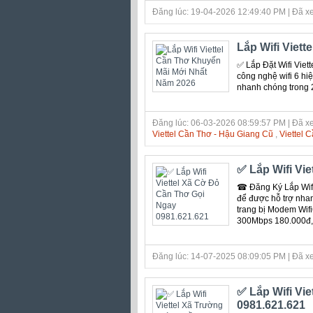
Đăng lúc: 19-04-2026 12:49:40 PM | Đã xe
Lắp Wifi Viet
✅ Lắp Đặt Wifi Viett
công nghệ wifi 6 hi
nhanh chóng trong 
Đăng lúc: 06-03-2026 08:59:57 PM | Đã xe
Viettel Cần Thơ - Hậu Giang Cũ
,
Viettel 
✅ Lắp Wifi Vi
☎ Đăng Ký Lắp Wifi
để được hỗ trợ nhanh
trang bị Modem Wifi
300Mbps 180.000đ,
Đăng lúc: 14-07-2025 08:09:05 PM | Đã xe
✅ Lắp Wifi Vi
0981.621.621