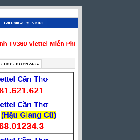
Gói Data 4G 5G Viettel
ình TV360 Viettel Miễn Phí
Ợ TRỰC TUYẾN 24/24
iettel Cần Thơ
81.621.621
iettel Cần Thơ
(Hậu Giang Cũ)
68.01234.3