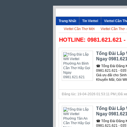
Trang Nhất
Tin Viettel
Viettel Cần T
Viettel Cần Thơ Mới
Viettel Cần Thơ 
☎ HOTLINE: 0981.621.621 - 0
Tổng Đài Lắp 
Ngay 0981.621
☎ Tổng Đài Đăng Ký
0981.621.621 - 0357
Giá ưu đãi cho Sinh
Khuyến Mãi, Gói Wi
Đăng lúc: 19-04-2026 01:53:11 PM | Đã xe
Tổng Đài Lắp 
Ngay 0981.621
☎ Tổng Đài Đăng Ký
0981.621.621 - 0357