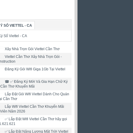
Ý SỐ VIETTEL - CA
Xây Nhà Trọn Gói Viettel Cần Thơ
Viettel Cần Thơ Xây Nhà Trọn Gói -
nstruction
Đăng Ký Gói Wifi Giga 1Gb Tại Viettel
☎ ✅‎ Đăng Ký Mới Và Gia Hạn Chữ Ký
l Cần Thơ Khuyến Mãi
Lắp Đặt Gói Wifi Viettel Dành Cho Quán
ại Cần Thơ
Lắp Wifi Viettel Cần Thơ Khuyến Mãi
 Viên Năm 2026
✅ Lắp Đặt Wifi Viettel Cần Thơ hãy gọi
1.621.621
✅ Lắp Đặt Năng Lượng Mặt Trời Viettel