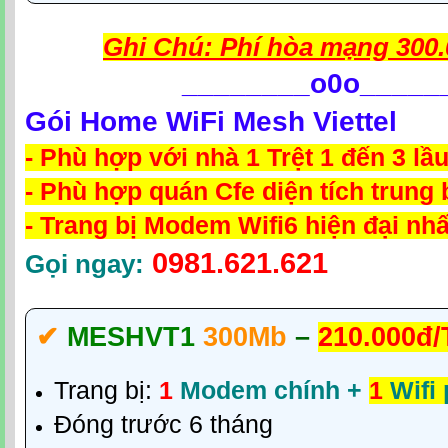
Ghi Chú: Phí hòa mạng 300.
________
o0o_____
Gói Home WiFi Mesh Viettel
- Phù hợp với nhà 1 Trệt 1 đến 3 lầ
- Phù hợp quán Cfe diện tích trung 
- Trang bị Modem Wifi6 hiện đại nhấ
0981.621.621
Gọi ngay:
✔‎
MESHVT1
300Mb
–
210.000đ/
Trang bị:
1
Modem chính +
1
Wifi
Đóng trước 6 tháng