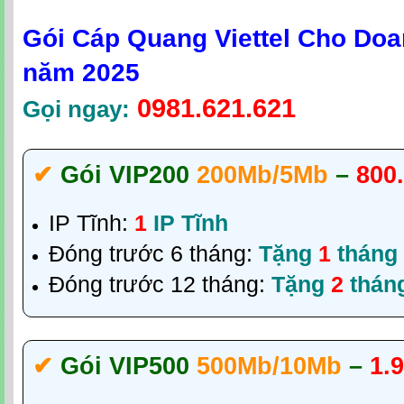
Gói Cáp Quang Viettel Cho Do
năm 2025
0981.621.621
Gọi ngay:
✔‎
Gói VIP200
200Mb/5Mb
–
800
IP Tĩnh:
1
IP Tĩnh
Đóng trước 6 tháng:
Tặng
1
tháng
Đóng trước 12 tháng:
Tặng
2
thán
✔‎
Gói VIP500
500Mb/10Mb
–
1.