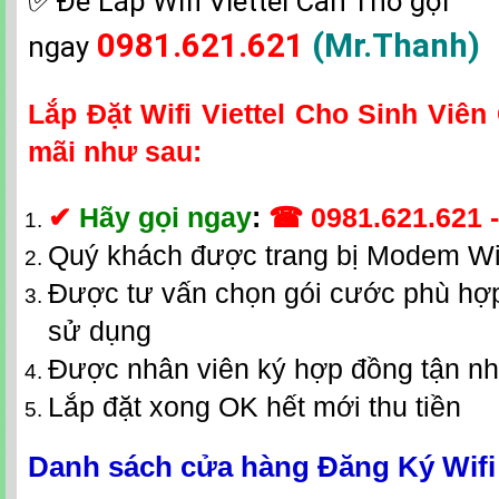
Để Lắp Wifi Viettel Cần Thơ gọi
0981.621.621
(Mr.Thanh)
ngay
Lắp Đặt Wifi Viettel Cho Sinh Viê
mãi như sau:
✔
Hãy gọi ngay
:
☎
0981.621.621
Quý khách được trang bị Modem Wi
Được tư vấn chọn gói cước phù hợp
sử dụng
Được nhân viên ký hợp đồng tận n
Lắp đặt xong OK hết mới thu tiền
Danh sách cửa hàng Đăng Ký Wifi 