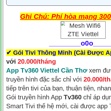
Ghi Chú: Phí hòa mạng 300
________
o0o____
✔
Gói Tivi Thông Minh (Cài Được 
với
20.000/tháng
App Tv360 Viettel Cần Thơ
xem đượ
truyền hình đặc sắc chỉ với
20.000/t
tiếp trên tivi của bạn, thuận tiện, nh
Gói truyền hình App
Tv360
chỉ áp dụ
Smart Tivi thế hệ mới, cài được app