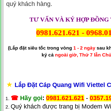
quý khách hàng.
TƯ VẤN VÀ KÝ HỢP ĐỒNG 
0981.621.621
-
0968.0
(Lắp đặt siêu tốc trong vòng
1 - 2 ngày
sau k
ký cả
ngoài giờ, Thứ 7 lẫn Chủ
★
Lắp Đặt Cáp Quang Wifi Viettel 
☎
Hãy gọi
:
0981.621.621
-
0357.1
Quý khách được trang bị Modem Wi