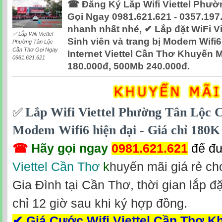
☎ Đăng Ký Lắp Wifi Viettel Phư
Gọi Ngay 0981.621.621 - 0357.197
nhanh nhất nhé, ✔ ‎Lắp đặt WiFi Vi
✅ Lắp Wifi Viettel
Sinh viên và trang bị Modem Wifi6
Phường Tân Lộc
Cần Thơ Gọi Ngay
Internet Viettel Cần Thơ Khuyến 
0981.621.621
180.000đ, 500Mb 240.000đ.
Lắp Wifi Viettel Phường Tân Lộc C
✅
‎
Modem Wifi6 hiện đại - Giá chỉ 180K
☎
Hãy gọi ngay
0981.621.621
để đ
Viettel Cần Thơ
k
huyến mãi giá rẻ ch
Gia Đình tại Cần Thơ, thời gian lắp đ
chỉ 12 giờ sau khi ký hợp đồng.
✔
Giá Cước Wifi Viettel Cần Thơ 