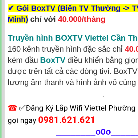
✔
Gói BoxTV (Biến TV Thường -> 
chỉ với
40.000/tháng
Minh)
Truyền hình BOXTV Viettel Cần T
160 kênh truyền hình đặc sắc
chỉ
40.
kèm đầu
BoxTV
điều khiển bằng giọ
được trên tất cả các dòng tivi. BoxTV
lượng âm thanh và hình ảnh vô cùng 
☎
✅‎Đăng Ký Lắp Wifi Viettel Phường
0981.621.621
gọi ngay
________
o0o_____