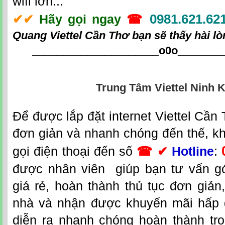
wifi lớn...
0981.621.62
✔
✔
Hãy gọi ngay
☎
Quang Viettel Cần Thơ
bạn sẽ thấy hài lò
_____________________o0o
_______
Trung Tâm Viettel Ninh K
Đ
ể được lắp đặt
internet Viettel Cần
đơn giản và nhanh chóng đến thế, k
gọi điện thoại đến số
☎ ✔
Hotline
:
được nhân viên giúp bạn tư vấn g
giá rẻ, hoàn thành thủ tục đơn giản
nhà và nhận được khuyến mãi hấp d
diễn ra nhanh chóng hoàn thành tr