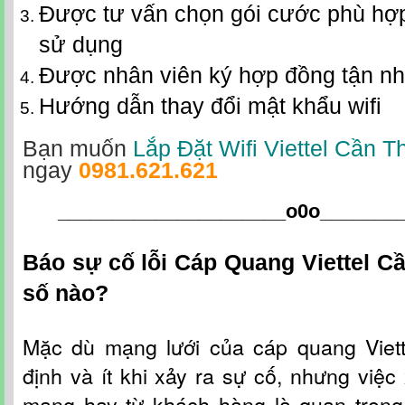
Được tư vấn chọn gói cước phù hợp
sử dụng
Được nhân viên ký hợp đồng tận n
Hướng dẫn thay đổi mật khẩu wifi
Bạn muốn
Lắp Đặt Wifi Viettel Cần T
ngay
0981.621.621
_____________________o0o
_______
Báo sự cố lỗi Cáp Quang Viettel C
số nào?
Mặc dù mạng lưới c
ủa
cáp quang Viet
định và ít khi xảy ra sự cố, nhưng việc 
mạng hay từ khách hàng là quan trọng