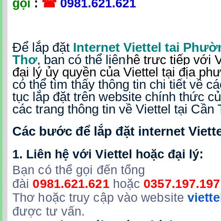
gọi
:
☎
0981.621.621
Để lắp đặt
Internet Viettel tại Phư
Thơ
, bạn có thể liên
hệ trực tiếp với 
đại lý ủy quyền của Viettel tại địa p
có thể tìm thấy thông tin chi tiết về c
tục lắp đặt trên website chính thức củ
các trang thông tin về Viettel tại Cần
Các bước để lắp đặt internet Viett
1.
Liên hệ với Viettel hoặc đại lý:
Bạn có thể gọi đến tổng
đài
0981.621.621
hoặc
0357.197.197
Thơ hoặc truy cập vào website
viett
được tư vấn.