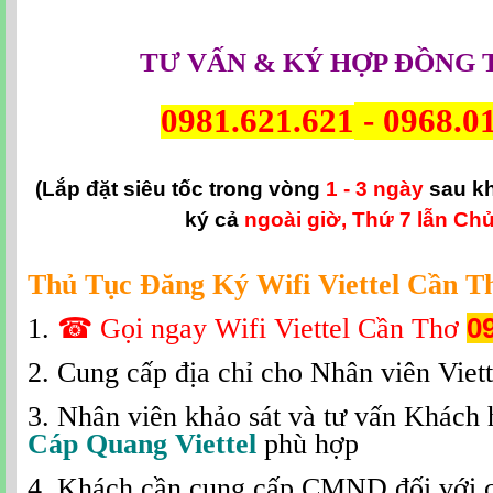
TƯ VẤN & KÝ HỢP ĐỒNG 
0981.621.621
-
0968.0
(Lắp đặt siêu tốc trong vòng
1 - 3 ngày
sau k
ký cả
ngoài giờ, Thứ 7 lẫn Chủ
Thủ Tục Đăng Ký Wifi Viettel Cần T
1.
☎
Gọi ngay Wifi Viettel Cần Thơ
0
2. Cung cấp địa chỉ cho Nhân viên Viett
3. Nhân viên khảo sát và tư vấn Khách
Cáp Quang Viettel
phù hợp
4. Khách cần cung cấp CMND đối với