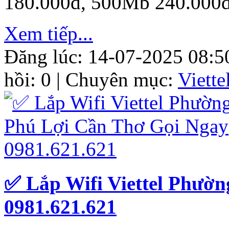
180.000đ, 500Mb 240.000đ
Xem tiếp...
Đăng lúc: 14-07-2025 08:5
hồi: 0 | Chuyên mục:
Viett
✅ Lắp Wifi Viettel Phườ
0981.621.621