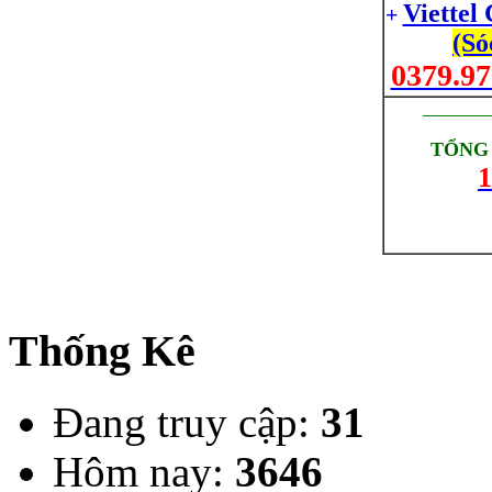
Viettel
+
(Só
0379.97
_________
TỔNG 
1
Thống Kê
Đang truy cập:
31
Hôm nay:
3646