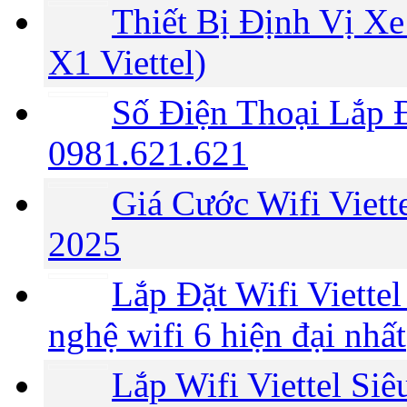
Thiết Bị Định Vị Xe
X1 Viettel)
Số Điện Thoại Lắp Đ
0981.621.621
Giá Cước Wifi Viet
2025
Lắp Đặt Wifi Viette
nghệ wifi 6 hiện đại nhất
Lắp Wifi Viettel Si