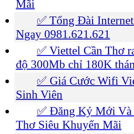
Mãi
✅ Tổng Đài Internet
Ngay 0981.621.621
✅ ‎Viettel Cần Thơ r
độ 300Mb chỉ 180K thá
✅ ‎Giá Cước Wifi V
Sinh Viên
✅‎ Đăng Ký Mới Và 
Thơ Siêu Khuyến Mãi