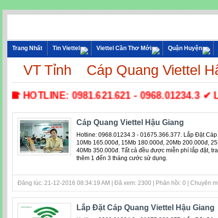
Trang Nhất
Tin Viettel
Viettel Cần Thơ Mới
Quận Huyện
VT Tỉnh
Cáp Quang Viettel H
☎ HOTLINE: 0981.621.621 - 0968.01234.3 ✔ Lắp 
Cáp Quang Viettel Hậu Giang
Hotline: 0968.01234.3 - 01675.366.377. Lắp Đặt Cáp
10Mb 165.000đ, 15Mb 180.000đ, 20Mb 200.000đ, 25
40Mb 350.000đ. Tất cả đều được miễn phí lắp đặt, tr
thêm 1 đến 3 tháng cước sử dụng.
Đăng lúc: 21-12-2016 08:34:19 AM | Đã xem: 2300 | Phản hồi: 0 | Chuyên 
Lắp Đặt Cáp Quang Viettel Hậu Giang