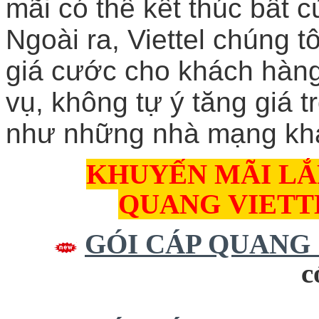
mãi có thể kết thúc bất c
Ngoài ra, Viettel chúng 
giá cước cho khách hàng 
vụ, không tự ý tăng giá 
như những nhà mạng kh
KHUYẾN MÃI LẮ
QUANG
VIETT
GÓI CÁP QUANG
c