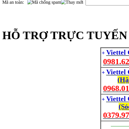
Mã an toàn:
HỖ TRỢ TRỰC TUYẾN 
Viettel
+
0981.62
Viettel
+
(Hậ
0968.01
Viettel
+
(Só
0379.97
_________