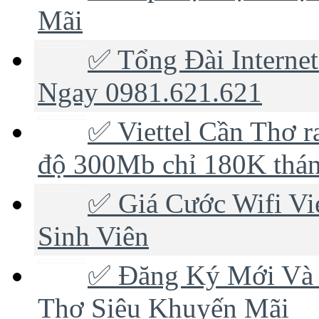
Mãi
✅ Tổng Đài Internet
Ngay 0981.621.621
✅ ‎Viettel Cần Thơ r
độ 300Mb chỉ 180K thá
✅ ‎Giá Cước Wifi V
Sinh Viên
✅‎ Đăng Ký Mới Và 
Thơ Siêu Khuyến Mãi