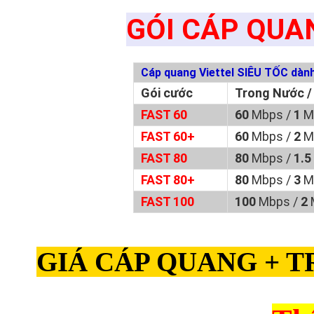
GÓI CÁP QUA
Cáp quang Viettel SIÊU TỐC dành
Gói cước
Trong Nước /
FAST 60
60
Mbps /
1
M
FAST 60+
60
Mbps /
2
M
FAST 80
80
Mbps /
1.5
FAST 80+
80
Mbps /
3
M
FAST 100
100
Mbps /
2
GIÁ CÁP QUANG + T