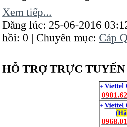
Xem tiếp...
Đăng lúc: 25-06-2016 03:1
hồi: 0 | Chuyên mục:
Cáp Q
HỖ TRỢ TRỰC TUYẾN 
Viettel
+
0981.62
Viettel
+
(Hậ
0968.01