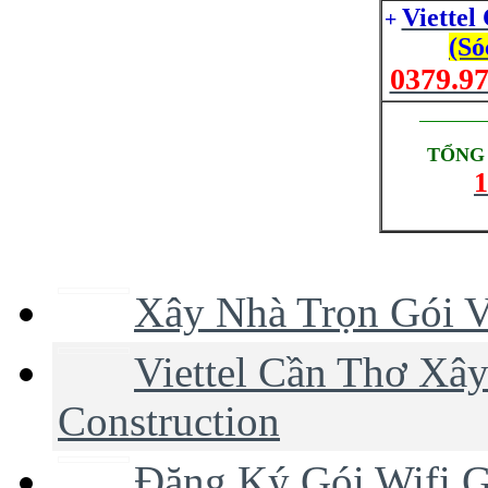
Viettel
+
(Só
0379.97
_________
TỔNG 
1
Xây Nhà Trọn Gói V
Viettel Cần Thơ Xây
Construction
Đăng Ký Gói Wifi G