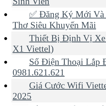
Sinh Viên
✅‎ Đăng Ký Mới Và 
Thơ Siêu Khuyến Mãi
Thiết Bị Định Vị Xe
X1 Viettel)
Số Điện Thoại Lắp Đ
0981.621.621
Giá Cước Wifi Viet
2025