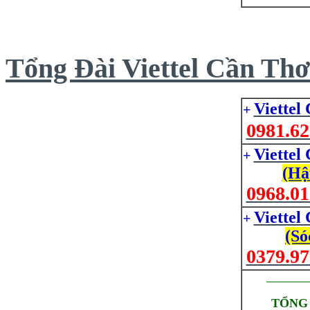
Tổng Đài Viettel Cần Thơ
Viettel
+
0981.62
Viettel
+
(Hậ
0968.01
Viettel
+
(Só
0379.97
_________
TỔNG 