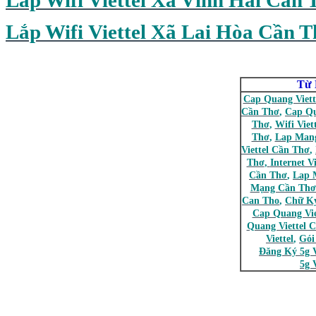
Lắp Wifi Viettel Xã Lai Hòa Cần 
Từ 
Cap Quang Viett
Cần Thơ
,
Cap Q
Thơ
,
Wifi Viet
Thơ
,
Lap Mang
Viettel Cần Thơ
,
Thơ
,
Internet V
Cần Thơ
,
Lap 
Mạng Cần Thơ
Can Tho
,
Chữ Ký
Cap Quang Vie
Quang Viettel 
Viettel
,
Gói
Đăng Ký 5g V
5g V