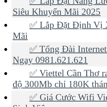
✅ Lắp Đặt Năng Lượ
Siêu Khuyến Mãi 2025
✅ Lắp Đặt Định Vị 
Mãi
✅ Tổng Đài Internet
Ngay 0981.621.621
✅ ‎Viettel Cần Thơ r
độ 300Mb chỉ 180K thá
✅ ‎Giá Cước Wifi V