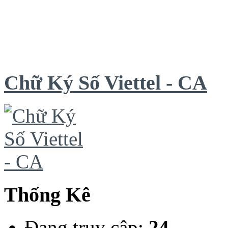
Chữ Ký Số Viettel - CA
Thống Kê
Đang truy cập:
24