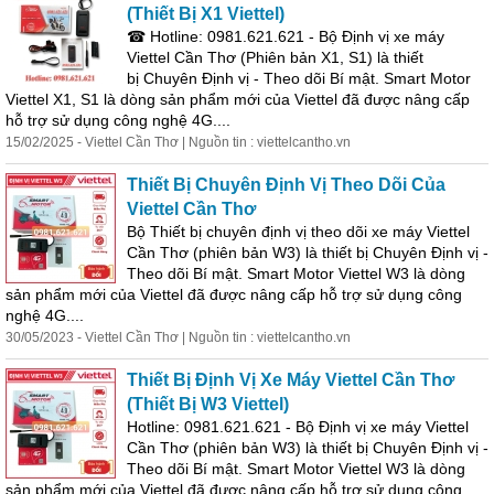
(
Thiết
Bị
X1
Viettel
)
☎ Hotline: 0981.621.621 - Bộ Định
vị
xe máy
Viettel
Cần
Thơ
(Phiên bản X1, S1) là
thiết
bị
Chuyên Định
vị
-
Theo
dõi
Bí mật. Smart Motor
Viettel
X1, S1 là dòng sản phẩm mới
của
Viettel
đã được nâng cấp
hỗ trợ sử dụng công nghệ 4G....
15/02/2025 -
Viettel
Cần
Thơ
| Nguồn tin :
viettel
cantho.vn
Thiết
Bị
Chuyên Định
Vị
Theo
Dõi
Của
Viettel
Cần
Thơ
Bộ
Thiết
bị
chuyên
định
vị
theo
dõi
xe máy
Viettel
Cần
Thơ
(phiên bản W3) là
thiết
bị
Chuyên Định
vị
-
Theo
dõi
Bí mật. Smart Motor
Viettel
W3 là dòng
sản phẩm mới
của
Viettel
đã được nâng cấp hỗ trợ sử dụng công
nghệ 4G....
30/05/2023 -
Viettel
Cần
Thơ
| Nguồn tin :
viettel
cantho.vn
Thiết
Bị
Định
Vị
Xe Máy
Viettel
Cần
Thơ
(
Thiết
Bị
W3
Viettel
)
Hotline: 0981.621.621 - Bộ Định
vị
xe máy
Viettel
Cần
Thơ
(phiên bản W3) là
thiết
bị
Chuyên Định
vị
-
Theo
dõi
Bí mật. Smart Motor
Viettel
W3 là dòng
sản phẩm mới
của
Viettel
đã được nâng cấp hỗ trợ sử dụng công