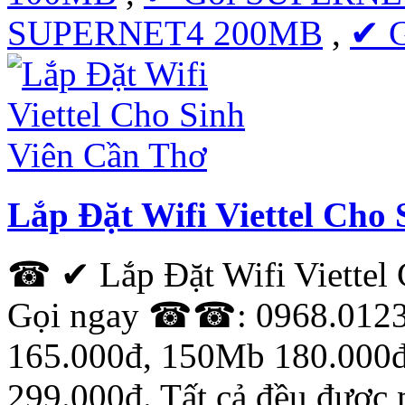
SUPERNET4 200MB
,
✔ 
Lắp Đặt Wifi Viettel Cho
☎ ✔ Lắp Đặt Wifi Viette
Gọi ngay ☎☎: 0968.01234
165.000đ, 150Mb 180.000
299.000đ. Tất cả đều được 