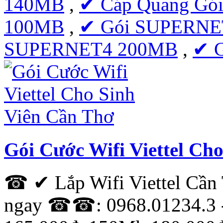
140MB
,
✔ Cáp Quang Gó
100MB
,
✔ Gói SUPERNE
SUPERNET4 200MB
,
✔ 
Gói Cước Wifi Viettel Ch
☎ ✔ Lắp Wifi Viettel Cầ
ngay ☎☎: 0968.01234.3 -