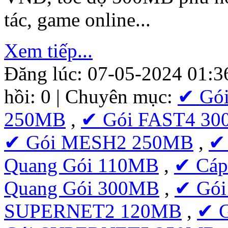
tác, game online...
Xem tiếp...
Đăng lúc: 07-05-2024 01:3
hồi: 0 | Chuyên mục:
✔ Gó
250MB
,
✔ Gói FAST4 3
✔ Gói MESH2 250MB
,
✔
Quang Gói 110MB
,
✔ Cáp
Quang Gói 300MB
,
✔ Gó
SUPERNET2 120MB
,
✔ 