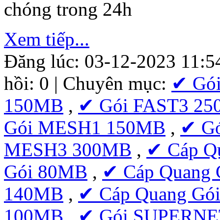
chóng trong 24h
Xem tiếp...
Đăng lúc: 03-12-2023 11:5
hồi: 0 | Chuyên mục:
✔ Gó
150MB
,
✔ Gói FAST3 2
Gói MESH1 150MB
,
✔ G
MESH3 300MB
,
✔ Cáp Q
Gói 80MB
,
✔ Cáp Quang 
140MB
,
✔ Cáp Quang Gó
100MB
,
✔ Gói SUPERNE