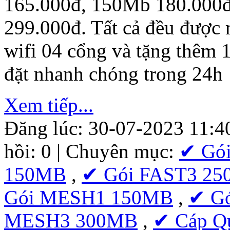
165.000đ, 150Mb 180.000
299.000đ. Tất cả đều được 
wifi 04 cổng và tặng thêm 
đặt nhanh chóng trong 24h
Xem tiếp...
Đăng lúc: 30-07-2023 11:4
hồi: 0 | Chuyên mục:
✔ Gó
150MB
,
✔ Gói FAST3 2
Gói MESH1 150MB
,
✔ G
MESH3 300MB
,
✔ Cáp Q