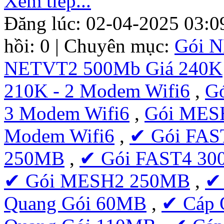
Xem tiếp...
Đăng lúc: 02-04-2025 03:0
hồi: 0 | Chuyên mục:
Gói 
NETVT2 500Mb Giá 240K
210K - 2 Modem Wifi6
,
G
3 Modem Wifi6
,
Gói MESH
Modem Wifi6
,
✔ Gói FAS
250MB
,
✔ Gói FAST4 3
✔ Gói MESH2 250MB
,
✔
Quang Gói 60MB
,
✔ Cáp 