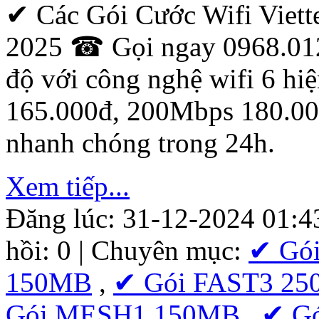
✔ Các Gói Cước Wifi Viet
2025 ☎ Gọi ngay 0968.0123
độ với công nghệ wifi 6 hi
165.000đ, 200Mbps 180.00
nhanh chóng trong 24h.
Xem tiếp...
Đăng lúc: 31-12-2024 01:4
hồi: 0 | Chuyên mục:
✔ Gó
150MB
,
✔ Gói FAST3 2
Gói MESH1 150MB
,
✔ G