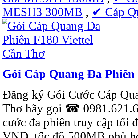
MESH3 300MB
,
✔ Cáp Q
Gói Cáp Quang Đa Phiên 
Đăng ký Gói Cước Cáp Qua
Thơ hãy gọi ☎ 0981.621.62
cước đa phiên truy cập tối 
VNĐ, tốc độ 500MB phù hợ