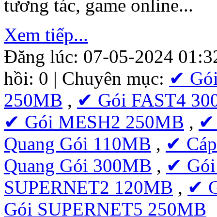
tương tác, game online...
Xem tiếp...
Đăng lúc: 07-05-2024 01:3
hồi: 0 | Chuyên mục:
✔ Gó
250MB
,
✔ Gói FAST4 3
✔ Gói MESH2 250MB
,
✔
Quang Gói 110MB
,
✔ Cáp
Quang Gói 300MB
,
✔ Gó
SUPERNET2 120MB
,
✔ 
Gói SUPERNET5 250MB