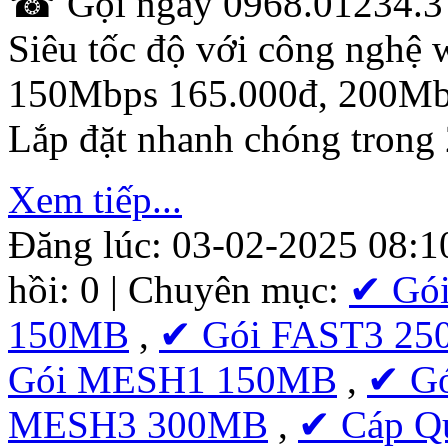
☎ Gọi ngay 0968.01234.3 -
Siêu tốc độ với công nghệ w
150Mbps 165.000đ, 200Mb
Lắp đặt nhanh chóng trong 
Xem tiếp...
Đăng lúc: 03-02-2025 08:1
hồi: 0 | Chuyên mục:
✔ Gó
150MB
,
✔ Gói FAST3 2
Gói MESH1 150MB
,
✔ G
MESH3 300MB
,
✔ Cáp Q