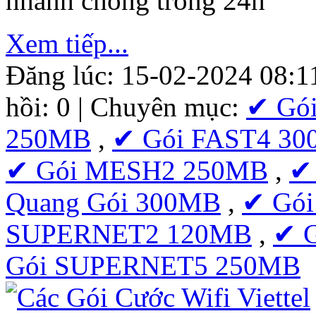
nhanh chóng trong 24h
Xem tiếp...
Đăng lúc: 15-02-2024 08:1
hồi: 0 | Chuyên mục:
✔ Gó
250MB
,
✔ Gói FAST4 3
✔ Gói MESH2 250MB
,
✔
Quang Gói 300MB
,
✔ Gó
SUPERNET2 120MB
,
✔ 
Gói SUPERNET5 250MB