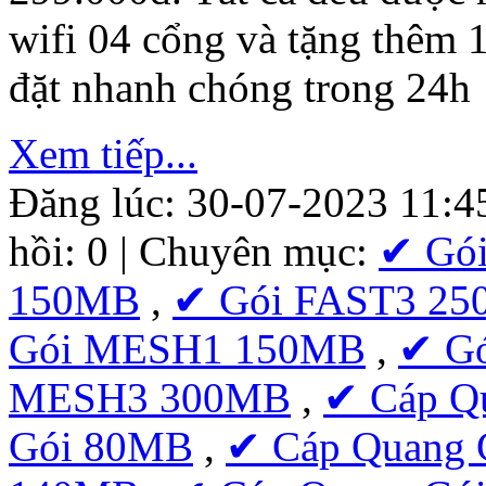
wifi 04 cổng và tặng thêm 
đặt nhanh chóng trong 24h
Xem tiếp...
Đăng lúc: 30-07-2023 11:4
hồi: 0 | Chuyên mục:
✔ Gó
150MB
,
✔ Gói FAST3 2
Gói MESH1 150MB
,
✔ G
MESH3 300MB
,
✔ Cáp Q
Gói 80MB
,
✔ Cáp Quang 