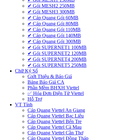
✔ Gói MESH2 250MB
✔ Gói MESH3 300MB
✔ Cáp Quang Gói 60MB
✔ Cáp Quang Gói 80MB
✔ Cáp Quang Gói 110MB
✔ Cáp Quang Gói 140MB
✔ Cáp Quang Gói 300MB
✔ Gói SUPERNET1 100MB
✔ Gói SUPERNET2 120MB
✔ Gói SUPERNET4 200MB
✔ Gói SUPERNET5 250MB
Chữ Ký Số
Giới Thiệu & Báo Giá
Bảng Báo Giá CA
Phần Mềm BHXH Viettel
✅‎ Hóa Đơn Điện Tử Viettel
Hỗ Trợ
VT Tỉnh
Cáp Quang Viettel An Giang
Cáp Quang Viettel Bạc Liêu
Cáp Quang Viettel Bến Tre
Cáp Quang Viettel Cà Mau
Cáp Quang Viettel Cần Thơ
Cáp Quang Viettel Đồng Tháp