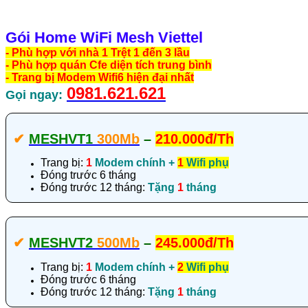
Gói Home WiFi Mesh Viettel
- Phù hợp với nhà 1 Trệt 1 đến 3 lầu
- Phù hợp quán Cfe diện tích trung bình
- Trang bị Modem Wifi6 hiện đại nhất
0981.621.621
Gọi ngay:
✔‎
MESHVT1
300Mb
–
210.000đ/Th
Trang bị:
1
Modem chính +
1
Wifi phụ
Đóng trước 6 tháng
Đóng trước 12 tháng:
Tặng
1
tháng
✔‎
MESHVT2
500Mb
–
245.000đ/Th
Trang bị:
1
Modem chính +
2
Wifi phụ
Đóng trước 6 tháng
Đóng trước 12 tháng:
Tặng
1
tháng