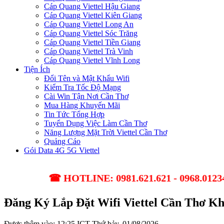
Cáp Quang Viettel Hậu Giang
Cáp Quang Viettel Kiên Giang
Cáp Quang Viettel Long An
Cáp Quang Viettel Sóc Trăng
Cáp Quang Viettel Tiền Giang
Cáp Quang Viettel Trà Vinh
Cáp Quang Viettel Vĩnh Long
Tiện Ích
Đổi Tên và Mật Khẩu Wifi
Kiểm Tra Tốc Độ Mạng
Cài Win Tận Nơi Cần Thơ
Mua Hàng Khuyến Mãi
Tin Tức Tổng Hợp
Tuyển Dụng Việc Làm Cần Thơ
Năng Lượng Mặt Trời Viettel Cần Thơ
Quảng Cáo
Gói Data 4G 5G Viettel
☎ HOTLINE: 0981.621.621 - 0968.01234.3 ✔ Lắ
Đăng Ký Lắp Đặt Wifi Viettel Cần Thơ K
Được thêm vào: 12:25 ICT Thứ bảy, 01/08/2026