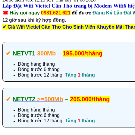
Lắp Đặt Wifi Viettel Cần Thơ trang bị Modem Wifi6 hiệ
☎
Hãy gọi ngay
0981.621.621
để được
Đăng Ký Lắp Đặt Wi
12 giờ sau khi ký hợp đồng.
✔
Giá Wifi Viettel Cần Thơ Cho Sinh Viên
Khuyến Mãi Thá
✔‎
NETVT1
300Mb
–
195.000/tháng
Đóng hàng tháng
Đóng trước 6 tháng
Đóng trước 12 tháng:
Tặng
1
tháng
✔‎
NETVT2
>=500Mb
–
205.000/tháng
Đóng hàng tháng
Đóng trước 6 tháng
Đóng trước 12 tháng:
Tặng
1
tháng