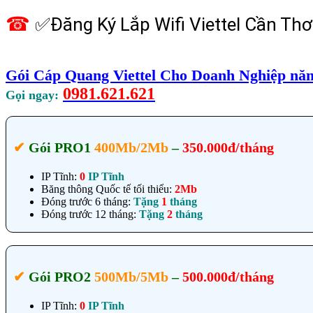
☎
✅‎Đăng Ký Lắp Wifi Viettel Cần Th
Gói Cáp Quang Viettel Cho Doanh Nghiệp năm
0981.621.621
Gọi ngay:
✔‎
Gói PRO1
400Mb/2Mb
–
350.000đ/tháng
IP Tĩnh:
0
IP Tĩnh
Băng thông Quốc tế tối thiểu:
2Mb
Đóng trước 6 tháng:
Tặng
1
tháng
Đóng trước 12 tháng:
Tặng
2
tháng
✔‎
Gói PRO2
500Mb/5Mb
–
500.000đ/tháng
IP Tĩnh:
0
IP Tĩnh