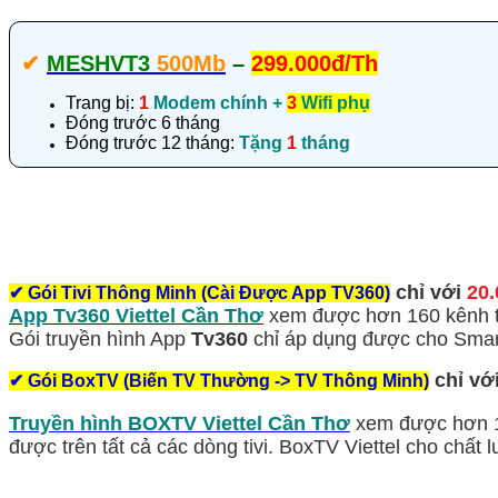
✔‎
MESHVT3
500Mb
–
299.000đ/Th
Trang bị:
1
Modem chính +
3
Wifi phụ
Đóng trước 6 tháng
Đóng trước 12 tháng:
Tặng
1
tháng
chỉ với
20.
✔
Gói Tivi Thông Minh (Cài Được App TV360)
App Tv360 Viettel Cần Thơ
xem được hơn 160 kênh tr
Gói truyền hình App
Tv360
chỉ áp dụng được cho Smart
chỉ vớ
✔
Gói BoxTV (Biến TV Thường -> TV Thông Minh)
Truyền hình BOXTV Viettel Cần Thơ
xem được hơn 1
được trên tất cả các dòng tivi. BoxTV Viettel cho chất