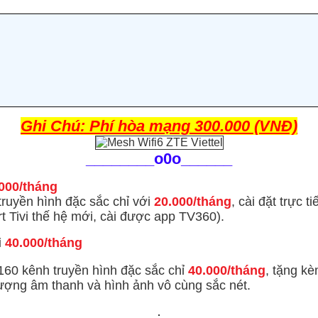
Ghi Chú: Phí hòa mạng 300.000 (VNĐ)
________
o0o______
000/tháng
uyền hình đặc sắc chỉ với
20.000/tháng
, cài đặt trực t
 Tivi thế hệ mới, cài được app TV360).
i
40.000/tháng
60 kênh truyền hình đặc sắc
chỉ
40.000/tháng
, tặng k
 lượng âm thanh và hình ảnh vô cùng sắc nét.