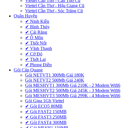
Viettel Cần Thơ - Cần Thơ Cũ
Viettel Cần Thơ - Hậu Giang Cũ
Viettel Cần Thơ - Sóc Trăng Cũ
Quận Huyện
✔ Ninh Kiều
✔ Bình Thủy
✔ Cái Răng
✔ Ô Môn
✔ Thốt Nốt
✔ Vĩnh Thạnh
✔ Cờ Đỏ
✔ Thới Lai
✔ Phong Điền
Gói Cáp Quang
Gói NETVT1 300Mb Giá 180K
Gói NETVT2 500Mb Giá 240K
Gói MESHVT1 300Mb Giá 210K - 2 Modem Wifi6
Gói MESHVT2 500Mb Giá 245K - 3 Modem Wifi6
Gói MESHVT3 500Mb Giá 299K - 4 Modem Wifi6
Gói Giga 1Gb Viettel
✔ Gói ECO5 80MB
✔ Gói FAST2 150MB
✔ Gói FAST3 250MB
✔ Gói FAST4 300MB
✔ Gói MESH1 150MB