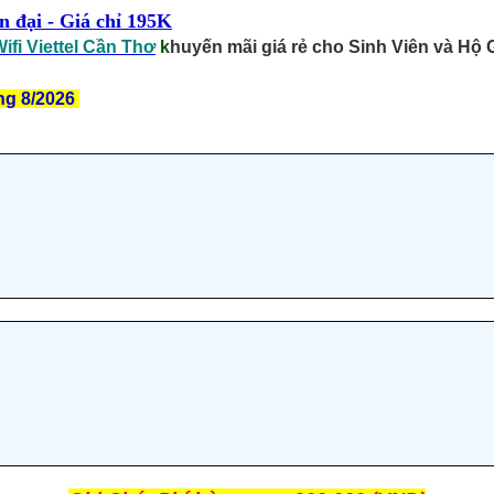
n đại - Giá chỉ 195K
fi Viettel Cần Thơ
k
huyến mãi giá rẻ cho Sinh Viên và Hộ G
ng 8/2026