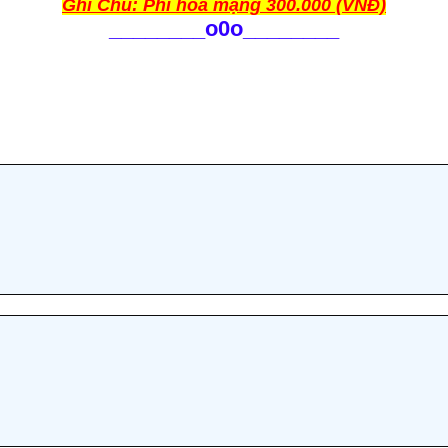
Ghi Chú: Phí hòa mạng 300.000 (VNĐ)
________
o0o________