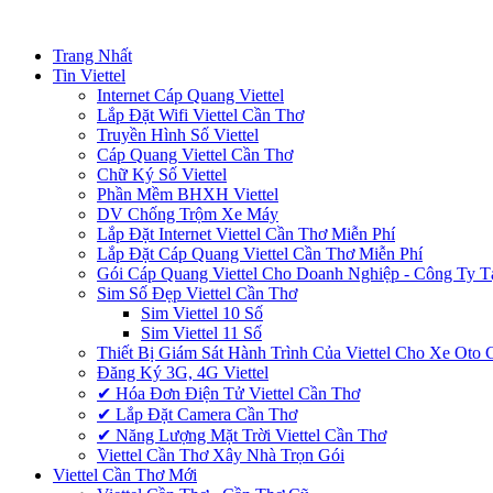
Trang Nhất
Tin Viettel
Internet Cáp Quang Viettel
Lắp Đặt Wifi Viettel Cần Thơ
Truyền Hình Số Viettel
Cáp Quang Viettel Cần Thơ
Chữ Ký Số Viettel
Phần Mềm BHXH Viettel
DV Chống Trộm Xe Máy
Lắp Đặt Internet Viettel Cần Thơ Miễn Phí
Lắp Đặt Cáp Quang Viettel Cần Thơ Miễn Phí
Gói Cáp Quang Viettel Cho Doanh Nghiệp - Công Ty T
Sim Số Đẹp Viettel Cần Thơ
Sim Viettel 10 Số
Sim Viettel 11 Số
Thiết Bị Giám Sát Hành Trình Của Viettel Cho Xe Oto
Đăng Ký 3G, 4G Viettel
✔‎ Hóa Đơn Điện Tử Viettel Cần Thơ
✔‎ Lắp Đặt Camera Cần Thơ
✔‎ Năng Lượng Mặt Trời Viettel Cần Thơ
Viettel Cần Thơ Xây Nhà Trọn Gói
Viettel Cần Thơ Mới