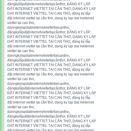
đăngkýlắpđặtinternetvietteltạicầnthơ
,
ĐĂNG KÝ LẮP
ĐẶT INTERNET VIETTET TẠI CẦN THƠ
,
DANG KY LAP
DAT INTERNET VIETTEL TẠI CAN THO
,
đăng ký lắp
đặt internet viettel tại cần thơ
,
dang ky lap dat ineternet
viettel tại can tho
,
danngkylapdatineternetvietteltaicantho
,
đăngkýlắpđặtinternetvietteltạicầnthơ
,
ĐĂNG KÝ LẮP
ĐẶT INTERNET VIETTET TẠI CẦN THƠ
,
DANG KY LAP
DAT INTERNET VIETTEL TẠI CAN THO
,
đăng ký lắp
đặt internet viettel tại cần thơ
,
dang ky lap dat ineternet
viettel tại can tho
,
danngkylapdatineternetvietteltaicantho
,
đăngkýlắpđặtinternetvietteltạicầnthơ
,
ĐĂNG KÝ LẮP
ĐẶT INTERNET VIETTET TẠI CẦN THƠ
,
DANG KY LAP
DAT INTERNET VIETTEL TẠI CAN THO
,
đăng ký lắp
đặt internet viettel tại cần thơ
,
dang ky lap dat ineternet
viettel tại can tho
,
danngkylapdatineternetvietteltaicantho
,
đăngkýlắpđặtinternetvietteltạicầnthơ
,
ĐĂNG KÝ LẮP
ĐẶT INTERNET VIETTET TẠI CẦN THƠ
,
DANG KY LAP
DAT INTERNET VIETTEL TẠI CAN THO
,
đăng ký lắp
đặt internet viettel tại cần thơ
,
dang ky lap dat ineternet
viettel tại can tho
,
danngkylapdatineternetvietteltaicantho
,
đăngkýlắpđặtinternetvietteltạicầnthơ
,
ĐĂNG KÝ LẮP
ĐẶT INTERNET VIETTET TẠI CẦN THƠ
,
DANG KY LAP
DAT INTERNET VIETTEL TẠI CAN THO
,
đăng ký lắp
đặt internet viettel tại cần thơ
,
dang ky lap dat ineternet