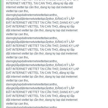
INTERNET VIETTEL TẠI CAN THO
,
đăng ký lắp đặt
internet viettel tại cần thơ
,
dang ky lap dat ineternet
viettel tại can tho
,
danngkylapdatineternetvietteltaicantho
,
đăngkýlắpđặtinternetvietteltạicầnthơ
,
ĐĂNG KÝ LẮP
ĐẶT INTERNET VIETTET TẠI CẦN THƠ
,
DANG KY LAP
DAT INTERNET VIETTEL TẠI CAN THO
,
đăng ký lắp
đặt internet viettel tại cần thơ
,
dang ky lap dat ineternet
viettel tại can tho
,
danngkylapdatineternetvietteltaicantho
,
đăngkýlắpđặtinternetvietteltạicầnthơ
,
ĐĂNG KÝ LẮP
ĐẶT INTERNET VIETTET TẠI CẦN THƠ
,
DANG KY LAP
DAT INTERNET VIETTEL TẠI CAN THO
,
đăng ký lắp
đặt internet viettel tại cần thơ
,
dang ky lap dat ineternet
viettel tại can tho
,
danngkylapdatineternetvietteltaicantho
,
đăngkýlắpđặtinternetvietteltạicầnthơ
,
ĐĂNG KÝ LẮP
ĐẶT INTERNET VIETTET TẠI CẦN THƠ
,
DANG KY LAP
DAT INTERNET VIETTEL TẠI CAN THO
,
đăng ký lắp
đặt internet viettel tại cần thơ
,
dang ky lap dat ineternet
viettel tại can tho
,
danngkylapdatineternetvietteltaicantho
,
đăngkýlắpđặtinternetvietteltạicầnthơ
,
ĐĂNG KÝ LẮP
ĐẶT INTERNET VIETTET TẠI CẦN THƠ
,
DANG KY LAP
DAT INTERNET VIETTEL TẠI CAN THO
,
đăng ký lắp
đặt internet viettel tại cần thơ
,
dang ky lap dat ineternet
viettel tại can tho
,
danngkylapdatineternetvietteltaicantho
,