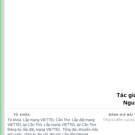
ĐĂNG KÝ LẮP ĐẶT INTERNET VIETTET TẠI CẦN T
INTERNET VIETTEL TẠI CAN THO, đăng ký lắp đặt inter
dang ky lap dat ineternet viettel tại c
danngkylapdatineternetvietteltaicantho, đăngkýlắpđặti
ĐĂNG KÝ LẮP ĐẶT INTERNET VIETTET TẠI CẦN T
INTERNET VIETTEL TẠI CAN THO, đăng ký lắp đặt inter
dang ky lap dat ineternet viettel tại c
danngkylapdatineternetvietteltaicantho, đăngkýlắpđặti
ĐĂNG KÝ LẮP ĐẶT INTERNET VIETTET TẠI CẦN T
INTERNET VIETTEL TẠI CAN THO, đăng ký lắp đặt inter
Chữ ký số
dang ky lap dat ineternet viettel tại
can tho,
Viettel Cần Thơ
Tác gi
Ngu
TỪ KHÓA:
ĐÁNH GIÁ BÀI 
Từ khóa: Lắp mạng VIETTEL Cần Thơ. Lắp đặt mạng
Tổng số điểm của bài v
VIETTEL tại Cần Thơ. Lắp mạng VIETTEL tại Cần Thơ.
Đăng ký
,
lắp đặt
,
mạng VIETTEL. Tổng đài
,
khuyến mãi
,
gói cước
,
công ty
,
địa chỉ
,
địa chỉ. Lắp đặt internet