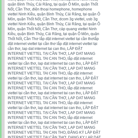
quận Bình Thủy
,
Cái Răng
,
tại quận Ô Môn
,
quận Thốt
Nốt
,
Cần Thơ
,
điện thoại homephone
,
homephone
viettel Ninh Kiều
,
quận Bình Thủy
,
Cái Răng
,
tại quận Ô
Môn
,
quận Thốt Nốt
,
Cần Thơ
,
dcom 3g viettel
,
usb 3g
viettel Ninh Kiều
,
quận Bình Thủy
,
Cái Răng
,
tại quận Ô
Môn
,
quận Thốt Nốt
,
Cần Thơ
,
cáp quang viettel Ninh
Kiều
,
quận Bình Thủy
,
Cái Răng
,
tại quận Ô Môn
,
quận
Thốt Nốt
,
Cần Thơ lắp đặt internet viettel tại cần thơlắp
đặt internet viettel tại cần thơ lắp đặt internet viettel tại
cần thơ
,
lap dat internet tai can tho
,
LẮP ĐẶT
INTERNET VIETTEL TẠI CẦN THƠ
,
LAP DAT MANG
INTERNET VIETTEL TAI CAN THO
,
lắp đặt internet
viettel tại cần thơ
,
lap dat internet tai can tho
,
LẮP ĐẶT
INTERNET VIETTEL TẠI CẦN THƠ
,
LAP DAT MANG
INTERNET VIETTEL TAI CAN THO
,
lắp đặt internet
viettel tại cần thơ
,
lap dat internet tai can tho
,
LẮP ĐẶT
INTERNET VIETTEL TẠI CẦN THƠ
,
LAP DAT MANG
INTERNET VIETTEL TAI CAN THO
,
lắp đặt internet
viettel tại cần thơ
,
lap dat internet tai can tho
,
LẮP ĐẶT
INTERNET VIETTEL TẠI CẦN THƠ
,
LAP DAT MANG
INTERNET VIETTEL TAI CAN THO
,
lắp đặt internet
viettel tại cần thơ
,
lap dat internet tai can tho
,
LẮP ĐẶT
INTERNET VIETTEL TẠI CẦN THƠ
,
LAP DAT MANG
INTERNET VIETTEL TAI CAN THO
,
lắp đặt internet
viettel tại cần thơ
,
lap dat internet tai can tho
,
LẮP ĐẶT
INTERNET VIETTEL TẠI CẦN THƠ
,
LAP DAT MANG
INTERNET VIETTEL TAI CAN THO
,
ĐĂNG KÝ LẮP ĐẶT
INTERNET VIETTET TẠI CẦN THƠ
,
DANG KY LAP DAT