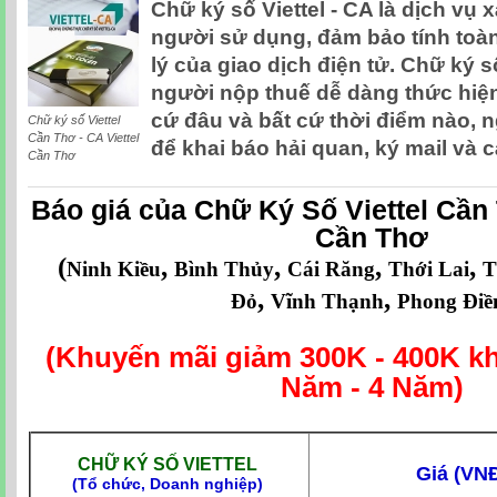
Chữ ký số Viettel - CA là dịch vụ 
người sử dụng, đảm bảo tính toàn 
lý của giao dịch điện tử. Chữ ký số
người nộp thuế dễ dàng thức hiện
cứ đâu và bất cứ thời điểm nào, 
Chữ ký số Viettel
Cần Thơ - CA Viettel
để khai báo hải quan, ký mail và c
Cần Thơ
Báo giá của Chữ Ký Số Viettel Cần 
Cần Thơ
(
,
,
,
,
Ninh Kiều
Bình Thủy
Cái Răng
Thới Lai
T
,
,
Đỏ
Vĩnh Thạnh
Phong Điề
(Khuyến mãi giảm 300K - 400K kh
Năm - 4 Năm)
CHỮ KÝ SỐ VIETTEL
Giá (VN
(
Tổ chức, Doanh nghiệp)