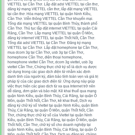
VIETTEL tại Cần Thơ. Lắp đặt adsl VIETTEL tại cần thơ
,
đăng ký mạng VIETTEL cần thơ
,
lắp đặt mạng VIETTEL
tại cần thơ. Hòa mạng VIETTEL tại quận Ninh Kiều
,
Cần Thơ. Viễn thông VIETTEL Cần Thơ khuyến mại.
Tổng đài mạng VIETTEL tại quận Bình Thủy
,
thành phố
Cần Thơ. Thủ tục lắp đặt internet VIETTEL tại quận Cái
Răng
,
Cần Thơ. Lắp mạng VIETTEL tại quận Ô Môn
,
đăng ký internet VIETTEL tại quận Thốt Nốt
,
Cần Thơ.
Tổng đài adsl VIETTEL tại Cần Thơ. Đăng ký mạng
VIETTEL tại Cần Thơ. Lắp đặt homephone tại Cần Thơ
,
mua dcom 3g tại Cần Thơ
,
usb 3g tại Cần Thơ
,
homephone Cần Thơ
,
điện thoại homephone
,
homephone viettel Cần Thơ
,
dcom 3g viettel
,
usb 3g
viettel Cần Thơ
,
Chứng thực chữ ký số là dịch vụ được
sử dụng trong các giao dịch điện tử nhằm xác định
danh tính của người ký
,
đảm bảo tính toàn vẹn và giá trị
pháp lý của các giao dịch điện tử. Ứng dụng này giúp
việc thực hiện các giao dịch từ xa qua Internet trở nên
dễ dàng
,
đơn giản và bảo mật. Kê khai thuế qua mạng
quận Ninh Kiều
,
quận Bình Thủy
,
Cái Răng
,
tại quận Ô
Môn
,
quận Thốt Nốt
,
Cần Thơ
,
kê khai thuế
,
Dịch vụ
đăng ký chữ ký số Viettel tại quận Ninh Kiều
,
quận Bình
Thủy
,
Cái Răng
,
tại quận Ô Môn
,
quận Thốt Nốt
,
Cần
Thơ
,
chứng thực chữ ký số của Viettel tại quận Ninh
Kiều
,
quận Bình Thủy
,
Cái Răng
,
tại quận Ô Môn
,
quận
Thốt Nốt
,
Cần Thơ
,
chữ ký số cho doanh nghiệp tại
quận Ninh Kiều
,
quận Bình Thủy
,
Cái Răng
,
tại quận Ô
Môn
,
quận Thốt Nốt
,
Cần Thơ. Dịch vụ đăng ký
,
chứng