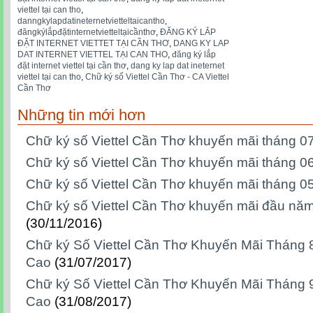
viettel tại can tho
,
danngkylapdatineternetvietteltaicantho
,
đăngkýlắpđặtinternetvietteltạicầnthơ
,
ĐĂNG KÝ LẮP
ĐẶT INTERNET VIETTET TẠI CẦN THƠ
,
DANG KY LAP
DAT INTERNET VIETTEL TẠI CAN THO
,
đăng ký lắp
đặt internet viettel tại cần thơ
,
dang ky lap dat ineternet
viettel tại can tho
,
Chữ ký số Viettel Cần Thơ - CA Viettel
Cần Thơ
Những tin mới hơn
Chữ ký số Viettel Cần Thơ khuyến mãi tháng 0
Chữ ký số Viettel Cần Thơ khuyến mãi tháng 0
Chữ ký số Viettel Cần Thơ khuyến mãi tháng 0
Chữ ký số Viettel Cần Thơ khuyến mãi đầu nă
(30/11/2016)
Chữ ký Số Viettel Cần Thơ Khuyến Mãi Tháng 8
Cao
(31/07/2017)
Chữ ký Số Viettel Cần Thơ Khuyến Mãi Tháng 9
Cao
(31/08/2017)