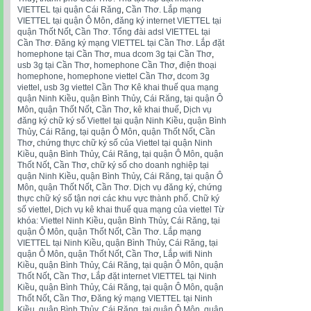
VIETTEL tại quận Cái Răng
,
Cần Thơ. Lắp mạng
VIETTEL tại quận Ô Môn
,
đăng ký internet VIETTEL tại
quận Thốt Nốt
,
Cần Thơ. Tổng đài adsl VIETTEL tại
Cần Thơ. Đăng ký mạng VIETTEL tại Cần Thơ. Lắp đặt
homephone tại Cần Thơ
,
mua dcom 3g tại Cần Thơ
,
usb 3g tại Cần Thơ
,
homephone Cần Thơ
,
điện thoại
homephone
,
homephone viettel Cần Thơ
,
dcom 3g
viettel
,
usb 3g viettel Cần Thơ Kê khai thuế qua mạng
quận Ninh Kiều
,
quận Bình Thủy
,
Cái Răng
,
tại quận Ô
Môn
,
quận Thốt Nốt
,
Cần Thơ
,
kê khai thuế
,
Dịch vụ
đăng ký chữ ký số Viettel tại quận Ninh Kiều
,
quận Bình
Thủy
,
Cái Răng
,
tại quận Ô Môn
,
quận Thốt Nốt
,
Cần
Thơ
,
chứng thực chữ ký số của Viettel tại quận Ninh
Kiều
,
quận Bình Thủy
,
Cái Răng
,
tại quận Ô Môn
,
quận
Thốt Nốt
,
Cần Thơ
,
chữ ký số cho doanh nghiệp tại
quận Ninh Kiều
,
quận Bình Thủy
,
Cái Răng
,
tại quận Ô
Môn
,
quận Thốt Nốt
,
Cần Thơ. Dịch vụ đăng ký
,
chứng
thực chữ ký số tận nơi các khu vực thành phố. Chữ ký
số viettel
,
Dịch vụ kê khai thuế qua mạng của viettel Từ
khóa: Viettel Ninh Kiều
,
quận Bình Thủy
,
Cái Răng
,
tại
quận Ô Môn
,
quận Thốt Nốt
,
Cần Thơ. Lắp mạng
VIETTEL tại Ninh Kiều
,
quận Bình Thủy
,
Cái Răng
,
tại
quận Ô Môn
,
quận Thốt Nốt
,
Cần Thơ
,
Lắp wifi Ninh
Kiều
,
quận Bình Thủy
,
Cái Răng
,
tại quận Ô Môn
,
quận
Thốt Nốt
,
Cần Thơ
,
Lắp đặt internet VIETTEL tại Ninh
Kiều
,
quận Bình Thủy
,
Cái Răng
,
tại quận Ô Môn
,
quận
Thốt Nốt
,
Cần Thơ
,
Đăng ký mạng VIETTEL tại Ninh
Kiều
,
quận Bình Thủy
,
Cái Răng
,
tại quận Ô Môn
,
quận