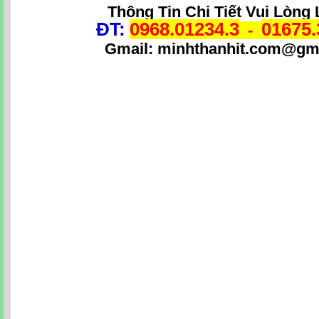
Thông Tin Chi Tiết Vui Lòng 
ĐT:
0968.01234.3
01675.
-
Gmail: minhthanhit.com@gm
Từ khóa: Lắp mạng VIETTEL Cần Thơ. Lắp đặt mạng V
mạng VIETTEL tại Cần Thơ. Đăng ký, lắp đặt, mạng V
mãi, gói cước, công ty, địa chỉ, địa chỉ. Lắp đặt intern
đặt adsl VIETTEL tại cần thơ, đăng ký mạng VIETTEL
VIETTEL tại cần thơ. Hòa mạng VIETTEL tại quận Ninh 
VIETTEL Cần Thơ khuyến mại. Tổng đài mạng VIETTEL t
phố Cần Thơ. Thủ tục lắp đặt internet VIETTEL tại quậ
mạng VIETTEL tại quận Ô Môn, đăng ký internet VIETT
Thơ. Tổng đài adsl VIETTEL tại Cần Thơ. Đăng ký mạ
Lắp đặt homephone tại Cần Thơ, mua dcom 3g tại Cần T
homephone Cần Thơ, điện thoại homephone, homephone 