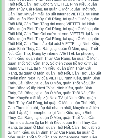
Thốt Nốt
,
Cần Thơ
,
Công ty VIETTEL Ninh Kiều
,
quận
Bình Thủy
,
Cái Răng
,
tại quận Ô Môn
,
quận Thốt Nốt
,
Cần Thơ
,
khuyến mãi lắp đặt internet VIETTEL tại Ninh
Kiều
,
quận Bình Thủy
,
Cái Răng
,
tại quận Ô Môn
,
quận
Thốt Nốt
,
Cần Thơ
,
Tồng đài mạng VIETTEL tại Ninh
Kiều
,
quận Bình Thủy
,
Cái Răng
,
tại quận Ô Môn
,
quận
Thốt Nốt
,
Cần Thơ
,
Gói cước internet VIETTEL tại Ninh
Kiều
,
quận Bình Thủy
,
Cái Răng
,
tại quận Ô Môn
,
quận
Thốt Nốt
,
Cần Thơ
,
Lắp đặt adsl VIETTEL tại Ninh Kiều
,
quận Bình Thủy
,
Cái Răng
,
tại quận Ô Môn
,
quận Thốt
Nốt
,
Cần Thơ
,
Đăng ký internet VIETTEL tại phường
Ninh Kiều
,
quận Bình Thủy
,
Cái Răng
,
tại quận Ô Môn
,
quận Thốt Nốt
,
Cần Thơ
,
Số điện thoại hỗ trợ kỹ thuật
mạng VIETTEL tại Ninh Kiều
,
quận Bình Thủy
,
Cái
Răng
,
tại quận Ô Môn
,
quận Thốt Nốt
,
Cần Thơ. Lắp đặt
truyền hình Next TV của VIETTEL Ninh Kiều
,
quận Bình
Thủy
,
Cái Răng
,
tại quận Ô Môn
,
quận Thốt Nốt
,
Cần
Thơ
,
Đăng ký lắp Next TV tại Ninh Kiều
,
quận Bình
Thủy
,
Cái Răng
,
tại quận Ô Môn
,
quận Thốt Nốt
,
Cần
Thơ
,
Khuyến mãi lắp đặt Next TV tại Ninh Kiều
,
quận
Bình Thủy
,
Cái Răng
,
tại quận Ô Môn
,
quận Thốt Nốt
,
Cần Thơ miễn phí
,
lắp đặt nhanh nhất
,
khuyến mãi lớn
nhất. Lắp đặt homephone tại Ninh Kiều
,
quận Bình
Thủy
,
Cái Răng
,
tại quận Ô Môn
,
quận Thốt Nốt
,
Cần
Thơ
,
mua dcom 3g tại Ninh Kiều
,
quận Bình Thủy
,
Cái
Răng
,
tại quận Ô Môn
,
quận Thốt Nốt
,
Cần Thơ
,
usb 3g
tại Ninh Kiều
,
quận Bình Thủy
,
Cái Răng
,
tại quận Ô
Môn
,
quận Thốt Nốt
,
Cần Thơ
,
homephone Ninh Kiều
,