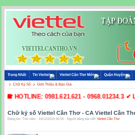
Trang Nhất
Tin Viettel
Viettel Cần Thơ Mới
Quận Huyện
Chữ Ký Số
Giới Thiệu & Báo Giá
☎ HOTLINE: 0981.621.621 - 0968.01234.3 ✔ Lắp
Chữ ký số Viettel Cần Thơ - CA Viettel Cần Th
Đăng lúc: Thứ năm - 24/12/2015 00:55 - Người đăng bài viết:
Viettel Cần Thơ