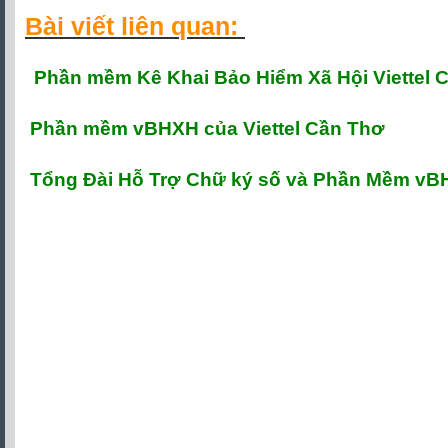
Bài viết liên quan:
P
hần mềm Kê Khai Bảo Hiểm Xã Hội Viettel 
Phần mềm vBHXH của Viettel Cần Thơ
Tổng Đài Hỗ Trợ Chữ ký số và Phần Mềm v
Chữ ký số viettel cần thơ, chữ ký số viettel giá rẻ cần thơ, chữ ký số viettel cần thơ giá rẻ,
thơ, tổng đài hỗ trợ chữ ký số viettel cần thơ, liên hệ mua chữ ký số viettel cần thơ, gia
Chu ky so viettel can tho, chu ky so viettel gia re can tho, chu ky so viettel can tho gia re,
tho, tong dai ho tro chu ky so viettel can tho, lien he mua chu ky so viettel can tho, gia
Chữ ký số viettel cần thơ khuyến mãi tháng 11 năm 2017, chữ ký số viettel-ca cần thơ
viettel can tho khuyen mai thang 11 nam 2017, chu ky so viettel-ca can tho khuyen mai
thơ khuyến mãi tháng 11/2017, chữ ký số viettel-ca cần thơ khuyến mãi tháng 11/2017, c
11/2017, chu ky so viettel-ca can tho khuyen mai thang 11/2017 can tho, Chữ ký số viet
Ký Số Viettel Cần Thơ Triết Khấu Cao, Chữ Ký Số Viettel Triết Khấu Cao Cần Thơ, chu k
ky so viettel triet khau cao can tho, chu ky so viettel triet khau cao cho ky toan can tho, 