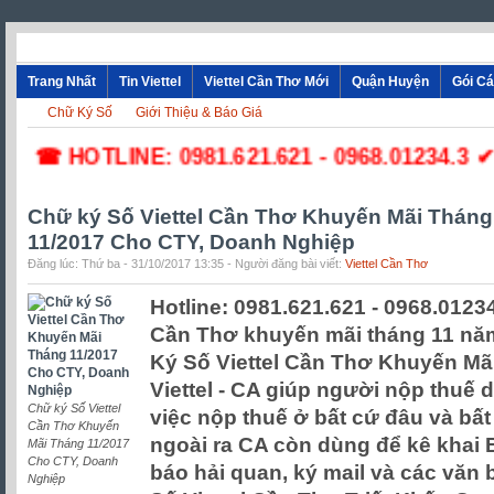
Trang Nhất
Tin Viettel
Viettel Cần Thơ Mới
Quận Huyện
Gói C
Chữ Ký Số
Giới Thiệu & Báo Giá
☎ HOTLINE: 0981.621.621 - 0968.01234.3 ✔ Lắp
Chữ ký Số Viettel Cần Thơ Khuyến Mãi Tháng
11/2017 Cho CTY, Doanh Nghiệp
Đăng lúc: Thứ ba - 31/10/2017 13:35 - Người đăng bài viết:
Viettel Cần Thơ
Hotline: 0981.621.621 - 0968.01234
Cần Thơ khuyến mãi tháng 11 năm
Ký Số Viettel Cần Thơ Khuyến Mã
Viettel - CA giúp người nộp thuế 
Chữ ký Số Viettel
việc nộp thuế ở bất cứ đâu và bất
Cần Thơ Khuyến
ngoài ra CA còn dùng để kê khai B
Mãi Tháng 11/2017
Cho CTY, Doanh
báo hải quan, ký mail và các văn 
Nghiệp