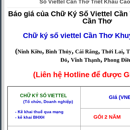
Số Viettel Cần Thơ Triết Khấu Cao
Báo giá của Chữ Ký Số Viettel Cần 
Cần Thơ
Chữ ký số viettel Cần Thơ Kh
(
,
,
,
,
Ninh Kiều
Bình Thủy
Cái Răng
Thới Lai
T
,
,
Đỏ
Vĩnh Thạnh
Phong Điề
(Liên hệ Hotline để được 
CHỮ KÝ SỐ VIETTEL
Giá (VN
(
Tổ chức, Doanh nghiệp)
- Kê khai thuế qua mạng
GÓI 2 NĂM
- kê khai BHXH