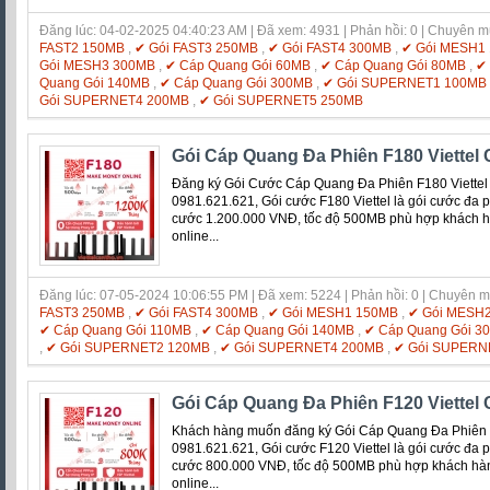
Đăng lúc: 04-02-2025 04:40:23 AM | Đã xem: 4931 | Phản hồi: 0 | Chuyên 
FAST2 150MB
,
✔ Gói FAST3 250MB
,
✔ Gói FAST4 300MB
,
✔ Gói MESH1
Gói MESH3 300MB
,
✔ Cáp Quang Gói 60MB
,
✔ Cáp Quang Gói 80MB
,
✔
Quang Gói 140MB
,
✔ Cáp Quang Gói 300MB
,
✔ Gói SUPERNET1 100MB
Gói SUPERNET4 200MB
,
✔ Gói SUPERNET5 250MB
Gói Cáp Quang Đa Phiên F180 Viettel
Đăng ký Gói Cước Cáp Quang Đa Phiên F180 Viette
0981.621.621, Gói cước F180 Viettel là gói cước đa phi
cước 1.200.000 VNĐ, tốc độ 500MB phù hợp khách hà
online...
Đăng lúc: 07-05-2024 10:06:55 PM | Đã xem: 5224 | Phản hồi: 0 | Chuyên 
FAST3 250MB
,
✔ Gói FAST4 300MB
,
✔ Gói MESH1 150MB
,
✔ Gói MESH
✔ Cáp Quang Gói 110MB
,
✔ Cáp Quang Gói 140MB
,
✔ Cáp Quang Gói 3
,
✔ Gói SUPERNET2 120MB
,
✔ Gói SUPERNET4 200MB
,
✔ Gói SUPERN
Gói Cáp Quang Đa Phiên F120 Viettel
Khách hàng muốn đăng ký Gói Cáp Quang Đa Phiên 
0981.621.621, Gói cước F120 Viettel là gói cước đa phi
cước 800.000 VNĐ, tốc độ 500MB phù hợp khách hàng
online...