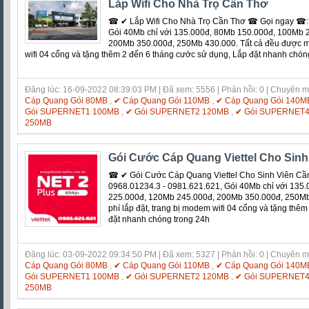
Lắp Wifi Cho Nhà Trọ Cần Thơ
☎ ✔ Lắp Wifi Cho Nhà Trọ Cần Thơ ☎ Gọi ngay ☎: 
Gói 40Mb chỉ với 135.000đ, 80Mb 150.000đ, 100Mb 
200Mb 350.000đ, 250Mb 430.000. Tất cả đều được mi
wifi 04 cổng và tặng thêm 2 đến 6 tháng cước sử dụng, Lắp đặt nhanh chón
Đăng lúc: 16-09-2022 08:39:03 PM | Đã xem: 5556 | Phản hồi: 0 | Chuyên 
Cáp Quang Gói 80MB
,
✔ Cáp Quang Gói 110MB
,
✔ Cáp Quang Gói 140M
Gói SUPERNET1 100MB
,
✔ Gói SUPERNET2 120MB
,
✔ Gói SUPERNET
250MB
Gói Cước Cáp Quang Viettel Cho Sinh
☎ ✔ Gói Cước Cáp Quang Viettel Cho Sinh Viên C
0968.01234.3 - 0981.621.621, Gói 40Mb chỉ với 135
225.000đ, 120Mb 245.000đ, 200Mb 350.000đ, 250Mb 
phí lắp đặt, trang bị modem wifi 04 cổng và tặng thê
đặt nhanh chóng trong 24h
Đăng lúc: 03-09-2022 09:34:50 PM | Đã xem: 5327 | Phản hồi: 0 | Chuyên 
Cáp Quang Gói 80MB
,
✔ Cáp Quang Gói 110MB
,
✔ Cáp Quang Gói 140M
Gói SUPERNET1 100MB
,
✔ Gói SUPERNET2 120MB
,
✔ Gói SUPERNET
250MB