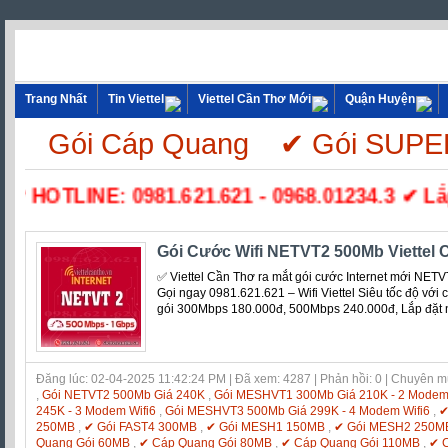
Trang Nhất
Tin Viettel
Viettel Cần Thơ Mới
Quận Huyện
Gói Cáp Quang
✔ Gói SUP
☎ HOTLINE: 0981.621.621 - 0968.01234.3 ✔ Lắp 
Gói Cước Wifi NETVT2 500Mb Viettel 
✅ ‎Viettel Cần Thơ ra mắt gói cước Internet mới NET
Gọi ngay 0981.621.621 – Wifi Viettel Siêu tốc độ với c
gói 300Mbps 180.000đ, 500Mbps 240.000đ, Lắp đặt 
Đăng lúc: 02-04-2025 11:42:24 PM | Đã xem: 4287 | Phản hồi: 0 | Chuyên 
,
Gói NETVT2 500Mb Giá 240K
,
Gói MESHVT1 300Mb Giá 210K - 2 Modem 
245K - 3 Modem Wifi6
,
Gói MESHVT3 500Mb Giá 299K - 4 Modem Wifi6
,
✔
250MB
,
✔ Gói FAST4 300MB
,
✔ Gói MESH1 150MB
,
✔ Gói MESH2 250M
Quang Gói 60MB
,
✔ Cáp Quang Gói 80MB
,
✔ Cáp Quang Gói 110MB
,
✔ 