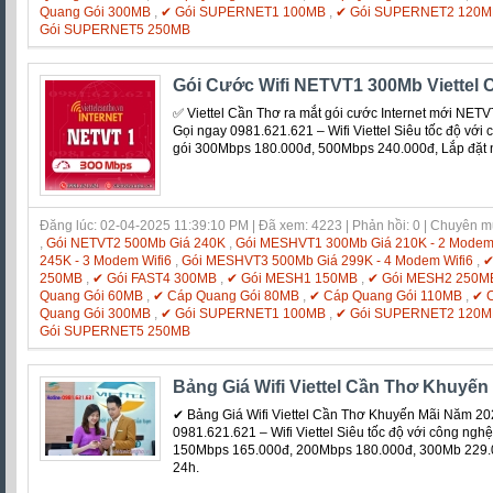
Quang Gói 300MB
,
✔ Gói SUPERNET1 100MB
,
✔ Gói SUPERNET2 120M
Gói SUPERNET5 250MB
Gói Cước Wifi NETVT1 300Mb Viettel 
✅ ‎Viettel Cần Thơ ra mắt gói cước Internet mới NET
Gọi ngay 0981.621.621 – Wifi Viettel Siêu tốc độ với c
gói 300Mbps 180.000đ, 500Mbps 240.000đ, Lắp đặt 
Đăng lúc: 02-04-2025 11:39:10 PM | Đã xem: 4223 | Phản hồi: 0 | Chuyên 
,
Gói NETVT2 500Mb Giá 240K
,
Gói MESHVT1 300Mb Giá 210K - 2 Modem 
245K - 3 Modem Wifi6
,
Gói MESHVT3 500Mb Giá 299K - 4 Modem Wifi6
,
✔
250MB
,
✔ Gói FAST4 300MB
,
✔ Gói MESH1 150MB
,
✔ Gói MESH2 250M
Quang Gói 60MB
,
✔ Cáp Quang Gói 80MB
,
✔ Cáp Quang Gói 110MB
,
✔ 
Quang Gói 300MB
,
✔ Gói SUPERNET1 100MB
,
✔ Gói SUPERNET2 120M
Gói SUPERNET5 250MB
Bảng Giá Wifi Viettel Cần Thơ Khuyến
✔ Bảng Giá Wifi Viettel Cần Thơ Khuyến Mãi Năm 2
0981.621.621 – Wifi Viettel Siêu tốc độ với công nghệ 
150Mbps 165.000đ, 200Mbps 180.000đ, 300Mb 229.0
24h.