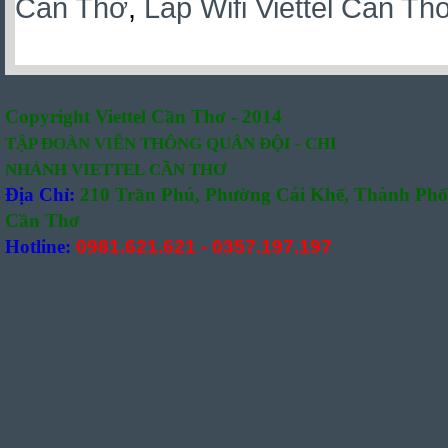
Cần Thơ
,
Lắp Wifi Viettel Cần Th
Copyright Viettel Cần Thơ - 2014
TẬP ĐOÀN VIỄN THÔNG QUÂN
ĐỘI -
CHI
NHÁNH VIETTEL CẦN THƠ
Địa Chỉ:
210 Trần Phú, Phường Cái Khế, Thành Phố
Cần Thơ
Hotline:
0981.621.621
-
0357.197.197