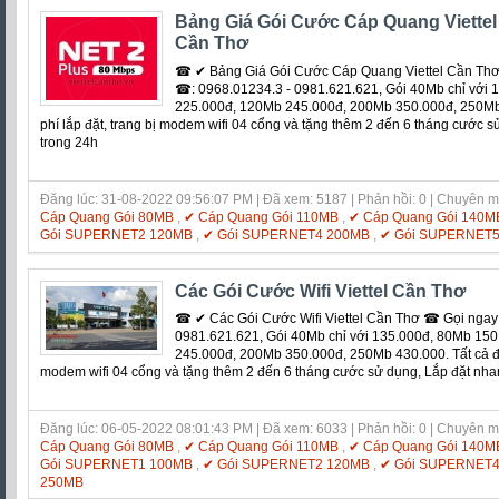
Bảng Giá Gói Cước Cáp Quang Viettel C
Cần Thơ
☎ ✔ Bảng Giá Gói Cước Cáp Quang Viettel Cần Thơ,
☎: 0968.01234.3 - 0981.621.621, Gói 40Mb chỉ với
225.000đ, 120Mb 245.000đ, 200Mb 350.000đ, 250Mb 
phí lắp đặt, trang bị modem wifi 04 cổng và tặng thêm 2 đến 6 tháng cước 
trong 24h
Đăng lúc: 31-08-2022 09:56:07 PM | Đã xem: 5187 | Phản hồi: 0 | Chuyên 
Cáp Quang Gói 80MB
,
✔ Cáp Quang Gói 110MB
,
✔ Cáp Quang Gói 140M
Gói SUPERNET2 120MB
,
✔ Gói SUPERNET4 200MB
,
✔ Gói SUPERNET
Các Gói Cước Wifi Viettel Cần Thơ
☎ ✔ Các Gói Cước Wifi Viettel Cần Thơ ☎ Gọi ngay
0981.621.621, Gói 40Mb chỉ với 135.000đ, 80Mb 15
245.000đ, 200Mb 350.000đ, 250Mb 430.000. Tất cả đề
modem wifi 04 cổng và tặng thêm 2 đến 6 tháng cước sử dụng, Lắp đặt nha
Đăng lúc: 06-05-2022 08:01:43 PM | Đã xem: 6033 | Phản hồi: 0 | Chuyên 
Cáp Quang Gói 80MB
,
✔ Cáp Quang Gói 110MB
,
✔ Cáp Quang Gói 140M
Gói SUPERNET1 100MB
,
✔ Gói SUPERNET2 120MB
,
✔ Gói SUPERNET
250MB