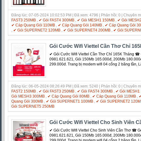
Đăng lúc: 07-05-2024 10:02:53 PM | Đã xem: 4796 | Phản hồi: 0 | Chuyên 
FAST3 250MB
,
✔ Gói FAST4 300MB
,
✔ Gói MESH1 150MB
,
✔ Gói MESH
✔ Cáp Quang Gói 110MB
,
✔ Cáp Quang Gói 140MB
,
✔ Cáp Quang Gói 3
,
✔ Gói SUPERNET2 120MB
,
✔ Gói SUPERNET4 200MB
,
✔ Gói SUPERN
Gói Cước Wifi Viettel Cần Thơ Chỉ 16
✔ Gói Cước Wifi Viettel Cần Thơ Chỉ 165K Tháng ☎ 
0981.621.621, Gói 150Mb 165.000đ, 200Mb 180.000
299.000đ. Trang bị modem wifi 04 cổng 2 băng tần, 
Đăng lúc: 06-05-2024 08:26:49 PM | Đã xem: 5240 | Phản hồi: 0 | Chuyên 
FAST2 150MB
,
✔ Gói FAST3 250MB
,
✔ Gói FAST4 300MB
,
✔ Gói MESH1
Gói MESH3 300MB
,
✔ Cáp Quang Gói 80MB
,
✔ Cáp Quang Gói 110MB
,
✔
Quang Gói 300MB
,
✔ Gói SUPERNET1 100MB
,
✔ Gói SUPERNET2 120M
Gói SUPERNET5 250MB
Gói Cước Wifi Viettel Cho Sinh Viên 
✔ Gói Cước Wifi Viettel Cho Sinh Viên Cần Thơ ☎ G
0981.621.621, Gói 150Mb 165.000đ, 200Mb 180.000
299.000đ. Trang bị modem wifi 04 cổng 2 băng tần, 