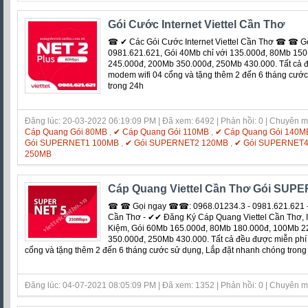
Gói Cước Internet Viettel Cần Thơ
☎ ✔ Các Gói Cước Internet Viettel Cần Thơ ☎ ☎ G
0981.621.621, Gói 40Mb chỉ với 135.000đ, 80Mb 15
245.000đ, 200Mb 350.000đ, 250Mb 430.000. Tất cả đề
modem wifi 04 cổng và tặng thêm 2 đến 6 tháng cướ
trong 24h
Đăng lúc: 20-03-2022 06:19:09 PM | Đã xem: 6492 | Phản hồi: 0 | Chuyên 
Cáp Quang Gói 80MB
,
✔ Cáp Quang Gói 110MB
,
✔ Cáp Quang Gói 140M
Gói SUPERNET1 100MB
,
✔ Gói SUPERNET2 120MB
,
✔ Gói SUPERNET
250MB
Cáp Quang Viettel Cần Thơ Gói SUP
☎ ☎ Gọi ngay ☎☎: 0968.01234.3 - 0981.621.621 - 
Cần Thơ - ✔✔ Đăng Ký Cáp Quang Viettel Cần Thơ, Int
Kiệm, Gói 60Mb 165.000đ, 80Mb 180.000đ, 100Mb 2
350.000đ, 250Mb 430.000. Tất cả đều được miễn phí l
cổng và tặng thêm 2 đến 6 tháng cước sử dụng, Lắp đặt nhanh chóng trong
Đăng lúc: 04-07-2021 08:05:09 PM | Đã xem: 1352 | Phản hồi: 0 | Chuyên 