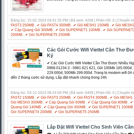
Đăng lúc: 15-02-2024 04:41:35 PM | Đã xem: 4208 | Phản hồi: 0 | Chuyên 
FAST3 250MB
,
✔ Gói FAST4 300MB
,
✔ Gói MESH1 150MB
,
✔ Gói MESH
✔ Cáp Quang Gói 300MB
,
✔ Gói SUPERNET1 100MB
,
✔ Gói SUPERNET
200MB
,
✔ Gói SUPERNET5 250MB
Các Gói Cước Wifi Viettel Cần Thơ Đ
Ký
✔ Các Gói Cước Wifi Viettel Cần Thơ Được Nhiều 
0968.01234.3 - 0981.621.621, Gói 100Mb 165.000đ
229.000đ, 500Mb 299.000đ. Trang bị modem wifi 04 c
đến 2 tháng cước sử dụng, Lắp đặt nhanh chóng trong 24h
Đăng lúc: 03-12-2023 08:24:06 PM | Đã xem: 6409 | Phản hồi: 0 | Chuyên 
FAST2 150MB
,
✔ Gói FAST3 250MB
,
✔ Gói FAST4 300MB
,
✔ Gói MESH1
Gói MESH3 300MB
,
✔ Cáp Quang Gói 60MB
,
✔ Cáp Quang Gói 80MB
,
✔
Quang Gói 140MB
,
✔ Cáp Quang Gói 300MB
,
✔ Gói SUPERNET1 100MB
Gói SUPERNET4 200MB
,
✔ Gói SUPERNET5 250MB
Lắp Đặt Wifi Viettel Cho Sinh Viên Cầ