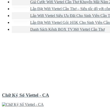
Giá Cước Wifi Viettel Cần Thơ Khuyến Mãi Năm 
Lắp Đặt Wifi Viettel Cần Thơ – Siêu tốc độ với côn
Lắp Wifi Viettel Siêu Ưu Đãi Cho Sinh Viên Cần 
Lắp Đặt Wifi Viettel Gói 165K Cho Sinh Viên Cầ
Danh Sách Kênh BOX TV360 Viettel Cần Thơ
Chữ Ký Số Viettel - CA