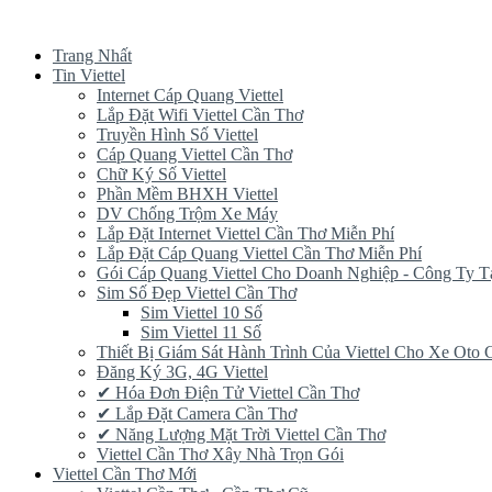
Trang Nhất
Tin Viettel
Internet Cáp Quang Viettel
Lắp Đặt Wifi Viettel Cần Thơ
Truyền Hình Số Viettel
Cáp Quang Viettel Cần Thơ
Chữ Ký Số Viettel
Phần Mềm BHXH Viettel
DV Chống Trộm Xe Máy
Lắp Đặt Internet Viettel Cần Thơ Miễn Phí
Lắp Đặt Cáp Quang Viettel Cần Thơ Miễn Phí
Gói Cáp Quang Viettel Cho Doanh Nghiệp - Công Ty T
Sim Số Đẹp Viettel Cần Thơ
Sim Viettel 10 Số
Sim Viettel 11 Số
Thiết Bị Giám Sát Hành Trình Của Viettel Cho Xe Oto
Đăng Ký 3G, 4G Viettel
✔‎ Hóa Đơn Điện Tử Viettel Cần Thơ
✔‎ Lắp Đặt Camera Cần Thơ
✔‎ Năng Lượng Mặt Trời Viettel Cần Thơ
Viettel Cần Thơ Xây Nhà Trọn Gói
Viettel Cần Thơ Mới