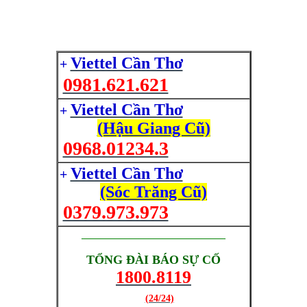
Viettel Cần Thơ
+
0981.621.621
Viettel Cần Thơ
+
(Hậu Giang Cũ)
0968.01234.3
Viettel Cần Thơ
+
(Sóc Trăng Cũ)
0379.973.973
______________________________
TỔNG ĐÀI BÁO SỰ CỐ
1800.8119
(24/24)
(Giờ làm việc)