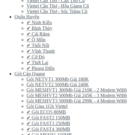
Viettel Cần Thơ - Cần Thơ Cũ
Viettel Cần Thơ - Hậu Giang Cũ
Viettel Cần Thơ - Sóc Trăng Cũ
Quận Huyện
✔ Ninh Kiều
✔ Bình Thủy
✔ Cái Răng
✔ Ô Môn
✔ Thốt Nốt
✔ Vĩnh Thạnh
✔ Cờ Đỏ
✔ Thới Lai
✔ Phong Điền
Gói Cáp Quang
Gói NETVT1 300Mb Giá 180K
Gói NETVT2 500Mb Giá 240K
Gói MESHVT1 300Mb Giá 210K - 2 Modem Wifi6
Gói MESHVT2 500Mb Giá 245K - 3 Modem Wifi6
Gói MESHVT3 500Mb Giá 299K - 4 Modem Wifi6
Gói Giga 1Gb Viettel
✔ Gói ECO5 80MB
✔ Gói FAST2 150MB
✔ Gói FAST3 250MB
✔ Gói FAST4 300MB
✔ Gói MESH1 150MB