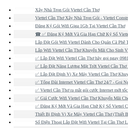
Xây Nhà Trọn Gói Viettel Cần Thơ
Viettel Cần Thơ Xây Nhà Trọn Gói - Viettel Constr
Đăng Ký Gói Wifi Giga 1Gb Tại Viettel Cần Thơ
☎ ✅‎ Đăng Ký Mới Và Gia Hạn Chữ Ký Số Viett
Lắp Đặt Gói Wifi Viettel Dành Cho Quán Cà Phê 
Lắp Wifi Viettel Cần Thơ Khuyến Mãi Cho Sinh 
✅ Lắp Đặt Wifi Viettel Cần Thơ hãy gọi ngay 098
✅ Lắp Đặt Năng Lượng Mặt Trời Viettel Cần Thơ
✅ Lắp Đặt Định Vị Xe Máy Viettel Cần Thơ Khu
✅ Tổng Đài Internet Viettel Cần Thơ 24/7 - Gọi 
✅ ‎Viettel Cần Thơ ra mắt gói cước Internet mới t
✅ ‎Giá Cước Wifi Viettel Cần Thơ Khuyến Mãi Ch
✅‎ Đăng Ký Mới Và Gia Hạn Chữ Ký Số Viettel 
Thiết Bị Định Vị Xe Máy Viettel Cần Thơ (Thiết Bị
Số Điện Thoại Lắp Đặt Wifi Viettel Tại Cần Thơ 