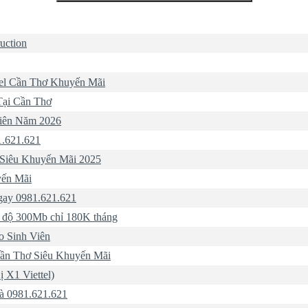
uction
el Cần Thơ Khuyến Mãi
Tại Cần Thơ
Viên Năm 2026
1.621.621
 Siêu Khuyến Mãi 2025
yến Mãi
Ngay 0981.621.621
ốc độ 300Mb chỉ 180K tháng
o Sinh Viên
Cần Thơ Siêu Khuyến Mãi
 X1 Viettel)
Là 0981.621.621