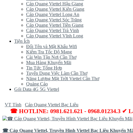
Cáp Quang Viettel Hậu Giang
Cáp Quang Viettel Kiên Giang
Cáp Quang Viettel Long An
Cáp Quang Viettel Sóc Trăng
Cáp Quang Viettel Tiền Giang
Cáp Quang Viettel Trà Vinh
Cáp Quang Viettel Vĩnh Long
Tiện Ích
Đổi Tên và Mật Khẩu Wifi
Kiểm Tra Tốc Độ Mạng
Cài Win Tận Nơi Cần Thơ
Mua Hàng Khuyến Mãi
Tin Tức Tổng Hợp
Tuyển Dụng Việc Làm Cần Thơ
Năng Lượng Mặt Trời Viettel Cần Thơ
Quảng Cáo
Gói Data 4G 5G Viettel
VT Tỉnh
Cáp Quang Viettel Bạc Liêu
☎ HOTLINE: 0981.621.621 - 0968.01234.3 ✔ Lắ
☎ Cáp Quang Viettel, Truyền Hình Viettel Bạc Liêu Khuyến Mã