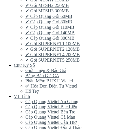
✔ Gói MESH2 250MB
✔ Gói MESH3 300MB
✔ Cáp Quang Gói 60MB
✔ Cáp Quang Gói 80MB
✔ Cáp Quang Gói 110MB
✔ Cáp Quang Gói 140MB
✔ Cáp Quang Gói 300MB
✔ Gói SUPERNET1 100MB
✔ Gói SUPERNET2 120MB
✔ Gói SUPERNET4 200MB
✔ Gói SUPERNET5 250MB
Chữ Ký Số
Giới Thiệu & Báo Giá
Bảng Báo Giá CA
Phần Mềm BHXH Viettel
✅‎ Hóa Đơn Điện Tử Viettel
Hỗ Trợ
VT Tỉnh
Cáp Quang Viettel An Giang
Cáp Quang Viettel Bạc Liêu
Cáp Quang Viettel Bến Tre
Cáp Quang Viettel Cà Mau
Cáp Quang Viettel Cần Thơ
Cáp Quang Viettel Đồng Tháp