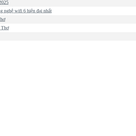
2025
g nghệ wifi 6 hiện đại nhất
Thơ
n Thơ