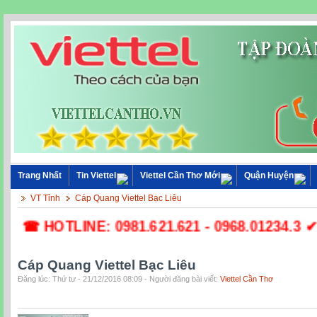
Trang Nhất
Tin Viettel
Viettel Cần Thơ Mới
Quận Huyện
VT Tỉnh
Cáp Quang Viettel Bạc Liêu
☎ HOTLINE: 0981.621.621 - 0968.01234.3 ✔ L
Cáp Quang Viettel Bạc Liêu
Đăng lúc: Thứ tư - 21/12/2016 08:09 - Người đăng bài viết:
Viettel Cần Thơ