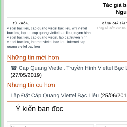
Tác giả b
Ngu
TỪ KHÓA:
ĐÁNH GIÁ BÀI 
viettel bac lieu
,
cap quang viettel bac lieu
,
wifi viettel
Tổng số điểm của bài v
bac lieu
,
lap dat cap quang viettel bac lieu
,
truyen hinh
viettel bac lieu
,
cap quang viettel
,
lap dat truyen hinh
viettel bac lieu
,
internet viettel bac lieu
,
internet cap
quang viettel bac lieu
Những tin mới hơn
☎ Cáp Quang Viettel, Truyền Hình Viettel Bạc
(27/05/2019)
Những tin cũ hơn
Lắp Đặt Cáp Quang Viettel Bạc Liêu
(25/06/201
Ý kiến bạn đọc