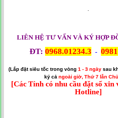
LIÊN HỆ TƯ VẤN VÀ KÝ HỢP Đ
ĐT:
0968.01234.3
0981
-
(Lắp đặt siêu tốc trong vòng
1 - 3 ngày
sau k
ký cả
ngoài giờ, Thứ 7 lẫn Chủ
[Các Tỉnh có nhu cầu đặt số xin v
Hotline]
viettel bac lieu, cap quang viettel bac lieu, wifi viettel bac lieu, lap dat cap quang v
lieu, cap quang viettel, lap dat truyen hinh viettel bac lieu, internet viettel bac li