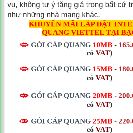
vụ, không tự ý tăng giá trong bất cứ
như những nhà mạng khác.
KHUYẾN MÃI LẮP ĐẶT INT
QUANG
VIETTEL TẠI BẠ
GÓI CÁP QUANG
10MB
-
165.
có
VAT
)
GÓI CÁP QUANG
15MB
-
180.
có
VAT
)
GÓI CÁP QUANG
20MB
-
200.
có
VAT
)
GÓI CÁP QUANG
25MB
-
220.
có
VAT
)