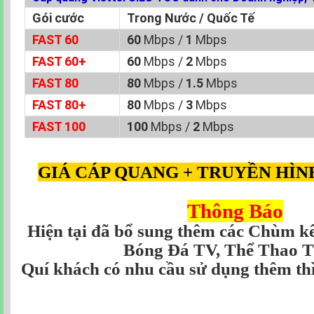
Gói cước
Trong Nước / Quốc Tế
FAST 60
60
Mbps /
1
Mbps
FAST 60+
60
Mbps /
2
Mbps
FAST 80
80
Mbps /
1.5
Mbps
FAST 80+
80
Mbps /
3
Mbps
FAST 100
100
Mbps /
2
Mbps
GIÁ CÁP QUANG + TRUYỀN HÌN
Thông Báo
Hiện tại đã bổ sung thêm các Chùm 
Bóng Đá TV, Thể Thao TV
Quí khách có nhu cầu sử dụng thêm th