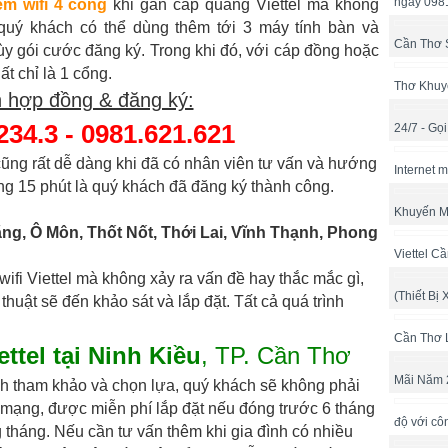
ngay 098
m wifi 4 cổng
khi gắn cáp quang Viettel mà không
quý khách có thể dùng thêm tới 3 máy tính bàn và
Cần Thơ 
tùy gói cước đăng ký. Trong khi đó, với cáp đồng hoặc
t chỉ là 1 cổng.
Thơ Khuy
 hợp đồng & đăng ký:
234.3 - 0981.621.621
24/7 - Gọ
cũng rất dễ dàng khi đã có nhân viên tư vấn và hướng
Internet 
ảng 15 phút là quý khách đã đăng ký thành công.
Khuyến M
ng, Ô Môn, Thốt Nốt, Thới Lai, Vĩnh Thạnh, Phong
Viettel C
wifi Viettel mà không xảy ra vấn đề hay thắc mắc gì,
(Thiết Bị 
huật sẽ đến khảo sát và lắp đặt. Tất cả quá trình
Cần Thơ 
ttel tại Ninh Kiều
, TP. Cần Thơ
Mãi Năm 
h tham khảo và chọn lựa, quý khách sẽ không phải
áp mạng, được miễn phí lắp đặt nếu đóng trước 6 tháng
độ với cô
g tháng. Nếu cần tư vấn thêm khi gia đình có nhiều