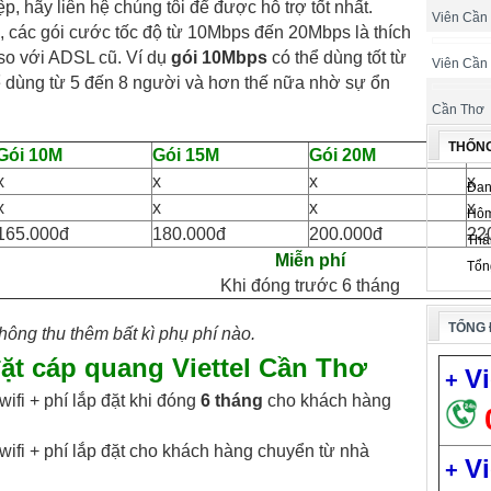
 hãy liên hệ chúng tôi để được hỗ trợ tốt nhất.
Viên Cần
, các gói cước tốc độ từ 10Mbps đến 20Mbps là thích
so với ADSL cũ. Ví dụ
gói 10Mbps
có thể dùng tốt từ
Viên Cần
 dùng từ 5 đến 8 người và hơn thế nữa nhờ sự ổn
Cần Thơ
THỐN
Gói 10M
Gói 15M
Gói 20M
Gó
x
x
x
x
Đan
x
x
x
x
Hôm
165.000đ
180.000đ
200.000đ
22
Thá
Miễn phí
Tổn
Khi đóng trước 6 tháng
TỔNG 
ông thu thêm bất kì phụ phí nào.
đặt cáp quang Viettel Cần Thơ
Vi
+
ifi + phí lắp đặt khi đóng
6 tháng
cho khách hàng
ifi + phí lắp đặt cho khách hàng chuyển từ nhà
Vi
+