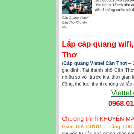
165.000đ, 15Mb 180.00
350.000đ. Tất cả đều đ
đến 3 tháng cước sử d
Cáp Quang Viettel
Cần Thơ Khuyến
Mãi
Lắp cáp quang wifi,
Thơ
(
Cáp quang Viettel Cần Thơ
)
– C
gia đình. Tại thành phố Cần Thơ 
nhiều so với trước kia, thời gian 
đồng, thủ tục nhanh chóng và lắp 
Viette
0968.01
Chương trình KHUYẾN MÃI 
Giảm GIÁ CƯỚC – Tăng TỐC
chuyển từ các nhà mạng khác sang