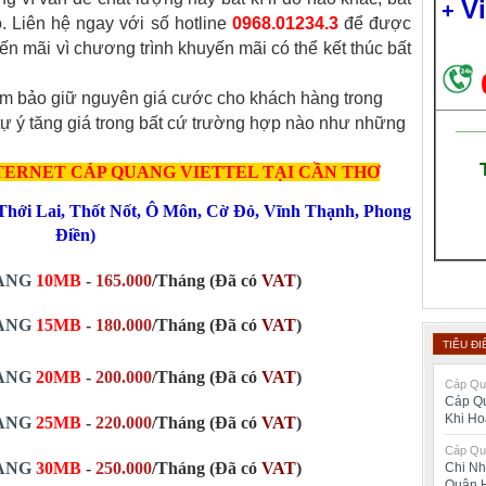
V
+
. Liên hệ ngay với số hotline
0968.01234.3
để được
yến mãi vì chương trình khuyến mãi có thể kết thúc bất
 đảm bảo giữ nguyên giá cước cho khách hàng trong
 tự ý tăng giá trong bất cứ trường hợp nào như những
___
NTERNET CÁP QUANG
VIETTEL TẠI CẦN THƠ
Thới Lai
,
Thốt Nốt
,
Ô Môn
,
Cờ Đỏ
,
Vĩnh Thạnh
,
Phong
Điền
)
UANG
10MB
-
165.000
/Tháng (Đã có
VAT
)
UANG
15MB
-
180.000
/Tháng (Đã có
VAT
)
TIÊU ĐI
UANG
20MB
-
200.000
/Tháng
(Đã có
VAT
)
Cáp Qua
Cáp Qu
Khi H
UANG
25MB
-
220.000
/Tháng
(Đã có
VAT
)
Cáp Qua
UANG
30MB
-
250.000
/Tháng
(Đã có
VAT
)
Chi Nh
Quận 