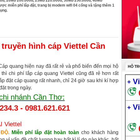
0đ, 20Mb 200.000đ, 25Mb 220.000đ, 30Mb 250.000đ, 40Mb
ược miễn phí lắp đặt, trang bị modem wifi 04 cổng và tặng thêm 1
ụng.
 truyền hình cáp Viettel Cần
áp quang hiện nay đã rất rẻ và phổ biến đến mọi hộ
HỖ TR
thì chi phí lắp cáp quang Viettel cũng đã rẻ hơn rất
V
lắp đặt cáp quang rất nhanh, chỉ 24 giờ sau khi kí hợp
+
đặt trong ngày.
l chi nhánh Cần Thơ
:
V
234.3 - 0981.621.621
+
Viettel
 ĐỘ
.
Miễn phí lắp đặt hoàn toàn
cho khách hàng
 vì vấn đề chất lượng hay bất kì lí do nào khác, bất