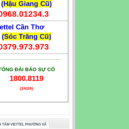
(Hậu Giang Cũ)
0968.01234.3
ettel Cần Thơ
(Sóc Trăng Cũ)
0379.973.973
___________________________
TỔNG ĐÀI BÁO SỰ CỐ
1800.8119
(24/24)
(Giờ làm việc)
 TÂM VIETTEL PHƯỜNG XÃ