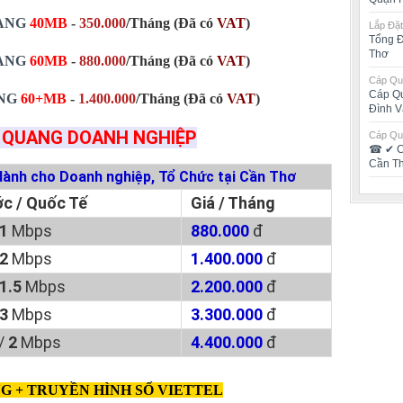
UANG
40MB
-
350.000
/Tháng
(Đã có
VAT
)
Lắp Đặt
Tổng Đ
Thơ
UANG
60MB
-
880.000
/Tháng
(Đã có
VAT
)
Cáp Qua
Cáp Qu
ANG
60+MB
-
1.400.000
/Tháng (Đã có
VAT
)
Đình V
 QUANG DOANH NGHIỆP
Cáp Qua
☎ ✔‎ C
Cần T
dành cho Doanh nghiệp, Tổ Chức tại Cần Thơ
c / Quốc Tế
Giá / Tháng
1
Mbps
880.000
đ
2
Mbps
1.400.000
đ
1.5
Mbps
2.200.000
đ
3
Mbps
3.300.000
đ
/
2
Mbps
4.400.000
đ
G + TRUYỀN HÌNH SỐ VIETTEL