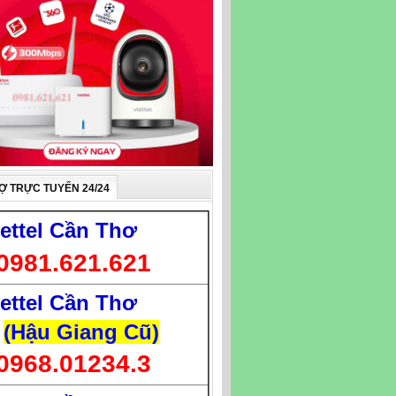
Ợ TRỰC TUYẾN 24/24
iettel Cần Thơ
0981.621.621
iettel Cần Thơ
(Hậu Giang Cũ)
0968.01234.3