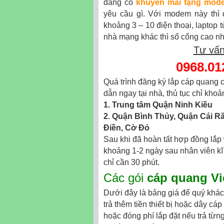
đang có
khuyến mãi tặng mode
yêu cầu gì. Với modem này thì 
khoảng 3 – 10 điện thoại, laptop 
nhà mạng khác thì số cổng cao nhấ
Tư vấn
0968.01
Quá trình đăng ký lắp cáp quang 
dẫn ngay tại nhà, thủ tục chỉ kho
1. Trung tâm Quận Ninh Kiều
2. Quận Bình Thủy, Quận Cái Ră
Điền, Cờ Đỏ
Sau khi đã hoàn tất hợp đồng lắp 
khoảng 1-2 ngày sau nhân viên kĩ t
chỉ cần 30 phút.
Các gói
cáp quang Vie
Dưới đây là bảng giá để quý khác
trả thêm tiền thiết bị hoặc dây c
hoặc đóng phí lắp đặt nếu trả từn