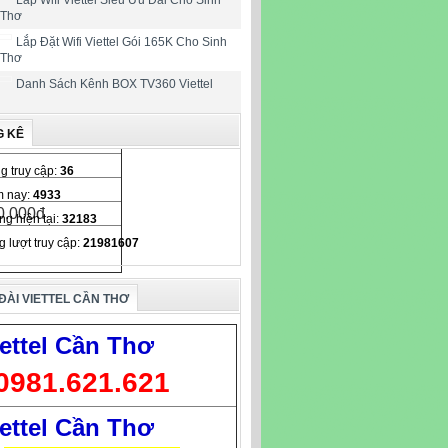
 Thơ
Lắp Đặt Wifi Viettel Gói 165K Cho Sinh
 Thơ
Danh Sách Kênh BOX TV360 Viettel
G KÊ
i 25M
g truy cập:
36
 nay:
4933
0.000đ
ng hiện tại:
32183
g lượt truy cập:
21981607
ĐÀI VIETTEL CẦN THƠ
ettel Cần Thơ
0981.621.621
ettel Cần Thơ