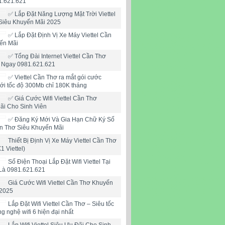
1.621.621
✅ Lắp Đặt Năng Lượng Mặt Trời Viettel
Siêu Khuyến Mãi 2025
✅ Lắp Đặt Định Vị Xe Máy Viettel Cần
ến Mãi
✅ Tổng Đài Internet Viettel Cần Thơ
i Ngay 0981.621.621
✅ ‎Viettel Cần Thơ ra mắt gói cước
mới tốc độ 300Mb chỉ 180K tháng
✅ ‎Giá Cước Wifi Viettel Cần Thơ
ãi Cho Sinh Viên
✅‎ Đăng Ký Mới Và Gia Hạn Chữ Ký Số
ần Thơ Siêu Khuyến Mãi
Thiết Bị Định Vị Xe Máy Viettel Cần Thơ
X1 Viettel)
Số Điện Thoại Lắp Đặt Wifi Viettel Tại
Là 0981.621.621
Giá Cước Wifi Viettel Cần Thơ Khuyến
2025
Lắp Đặt Wifi Viettel Cần Thơ – Siêu tốc
ng nghệ wifi 6 hiện đại nhất
Lắp Wifi Viettel Siêu Ưu Đãi Cho Sinh