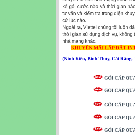
kể gói cước nào và thời gian nào
tư vấn và kiểm tra trong diện khu
cứ lúc nào.
Ngoài ra, Viettel chúng tôi luôn
thời gian sử dụng dịch vụ, không
nhà mạng khác.
KHUYẾN MÃI LẮP ĐẶT I
(
Ninh Kiều
,
Bình Thủy
,
Cái Răng
,
GÓI CÁP Q
GÓI CÁP Q
GÓI CÁP Q
GÓI CÁP Q
GÓI CÁP Q