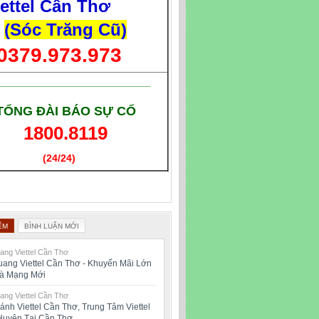
iettel Cần Thơ
(Sóc Trăng Cũ)
0379.973.973
___________________________
TỔNG ĐÀI BÁO SỰ CỐ
1800.8119
(24/24)
(Giờ làm việc)
ỂM
BÌNH LUẬN MỚI
ng Viettel Cần Thơ
ang Viettel Cần Thơ - Khuyến Mãi Lớn
oà Mạng Mới
ng Viettel Cần Thơ
ánh Viettel Cần Thơ, Trung Tâm Viettel
Huyện Tại Cần Thơ