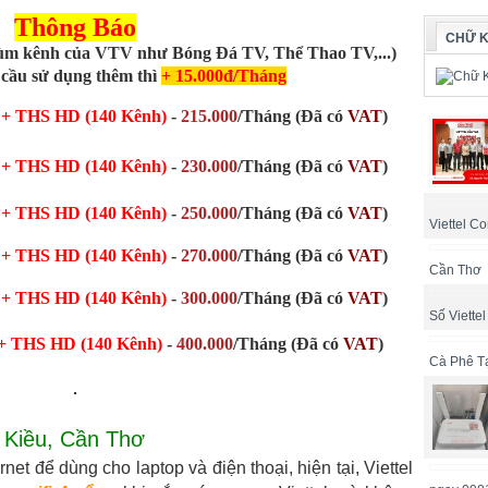
Thông Báo
CHỮ K
hùm kênh của VTV như Bóng Đá TV, Thể Thao TV,...)
 cầu sử dụng thêm thì
+ 15.000đ/Tháng
+ THS HD (140 Kênh)
-
215.000
/Tháng (Đã có
VAT
)
B
+ THS HD (140 Kênh)
-
230.000
/Tháng
(Đã có
VAT
)
B
+ THS HD (140 Kênh)
-
250.000
/Tháng
(Đã có
VAT
)
Viettel Co
B
+ THS HD (140 Kênh)
-
270.000
/Tháng
(Đã có
VAT
)
Cần Thơ
B
+ THS HD (140 Kênh)
-
300.000
/Tháng
(Đã có
VAT
)
Số Viette
+ THS HD (140 Kênh)
-
400.000
/Tháng
(Đã có
VAT
)
Cà Phê T
h Kiều, Cần Thơ
t để dùng cho laptop và điện thoại, hiện tại, Viettel