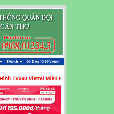
Tiện Ích
Gói Data 4G 5G Viettel
Hình TV360 Viettel Miễn Phí