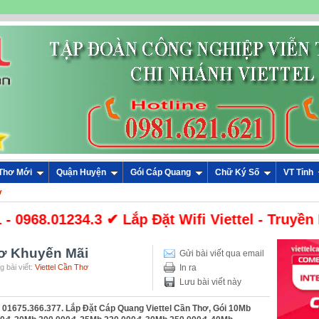
 Thơ Mới
Quận Huyện
Gói Cáp Quang
Chữ Ký Số
VT Tỉnh
ơ
 0968.01234.3 ✔ Lắp Đặt Wifi Viettel - Truyền 
hơ Khuyến Mãi
Gửi bài viết qua email
 bài viết:
Viettel Cần Thơ
In ra
Lưu bài viết này
- 01675.366.377. Lắp Đặt Cáp Quang Viettel Cần Thơ, Gói 10Mb