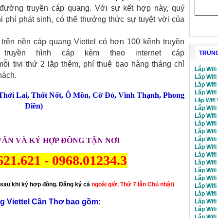
 đường truyền cáp quang. Với sự kết hợp này, quý
i phí phát sinh, có thể thưởng thức sự tuyệt vời của
trên nền cáp quang Viettel có hơn 100 kênh truyền
truyền hình cáp kèm theo internet cáp
TRUNG
mỗi tivi thứ 2 lắp thêm, phí thuê bao hàng tháng chỉ
Lắp Wifi
hách.
Lắp Wifi
Lắp Wif
Lắp Wifi
Thới Lai
,
Thốt Nốt
,
Ô Môn
,
Cờ Đỏ
,
Vĩnh Thạnh
,
Phong
Lắp Wifi
Điền
)
Lắp Wifi
Lắp Wif
Lắp Wif
Lắp Wif
Lắp Wif
VẤN VÀ KÝ HỢP ĐỒNG TẬN NƠI
Lắp Wif
Lắp Wif
621.621
-
0968.01234.3
Lắp Wifi
Lắp Wif
Lắp Wifi
sau khi ký hợp đồng. Đăng ký cả
ngoài giờ, Thứ 7 lẫn Chủ nhật)
Lắp Wifi
Lắp Wifi
ng Viettel Cần Thơ bao gồm:
Lắp Wifi
Lắp Wif
Lắp Wif