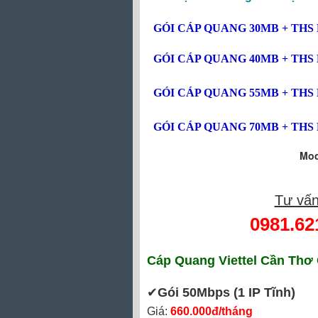
GÓI CÁP QUANG
30MB
+ THS 
GÓI CÁP QUANG
40MB
+ THS 
GÓI CÁP QUANG
55MB
+ THS 
GÓI CÁP QUANG
70MB
+ THS 
Mod
Tư vấn
0981.62
Cáp Quang Viettel Cần Thơ
✔‎
Gói 50Mbps
(1 IP Tĩnh)
Giá:
660.000đ/tháng