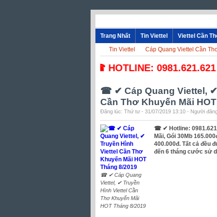
Trang Nhất
Tin Viettel
Viettel Cần T
Tin Viettel
Cáp Quang Viettel Cần Th
☎ HOTLINE: 0981.621.621 - 0
☎ ✔‎ Cáp Quang Viettel, ✔‎
Cần Thơ Khuyến Mãi HOT
Đăng lúc: Thứ tư - 31/07/2019 13:10 - Người đăng
☎ ✔ Hotline: 0981.621
Mãi, Gói 30Mb 165.000
400.000đ. Tất cả đều đ
đến 6 tháng cước sử d
☎ ✔‎ Cáp Quang
Viettel, ✔‎ Truyền
Hình Viettel Cần
Thơ Khuyến Mãi
HOT Tháng 8/2019