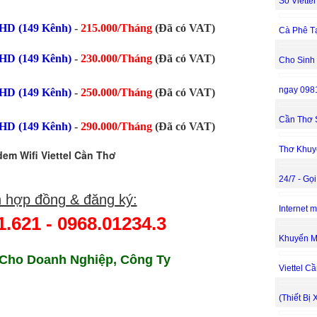
Số Viette
HD (149 Kênh)
-
215.000/Tháng
(Đã có VAT)
Cà Phê T
HD (149 Kênh)
-
230.000/Tháng
(Đã có VAT)
Cho Sinh
ngay 098
HD (149 Kênh)
-
250.000/Tháng
(Đã có VAT)
Cần Thơ 
HD (149 Kênh)
-
290.000/Tháng
(Đã có VAT)
Thơ Khuy
em Wifi Viettel Cần Thơ
24/7 - Gọ
 hợp đồng & đăng ký:
Internet 
1.621
-
0968.01234.3
Khuyến M
Cho Doanh Nghiệp, Công Ty
Viettel C
(Thiết Bị 