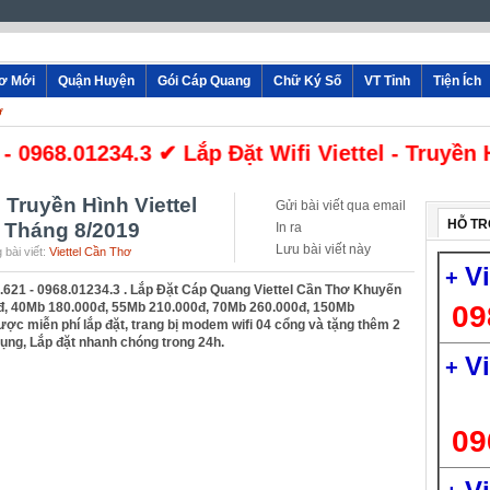
hơ Mới
Quận Huyện
Gói Cáp Quang
Chữ Ký Số
VT Tỉnh
Tiện Ích
ơ
968.01234.3 ✔ Lắp Đặt Wifi Viettel - Truyền Hì
 Truyền Hình Viettel
Gửi bài viết qua email
HỖ TR
 Tháng 8/2019
In ra
Lưu bài viết này
 bài viết:
Viettel Cần Thơ
V
+
.621 - 0968.01234.3 . Lắp Đặt Cáp Quang Viettel Cần Thơ Khuyến
đ, 40Mb 180.000đ, 55Mb 210.000đ, 70Mb 260.000đ, 150Mb
09
ược miễn phí lắp đặt, trang bị modem wifi 04 cổng và tặng thêm 2
ụng, Lắp đặt nhanh chóng trong 24h.
V
+
09