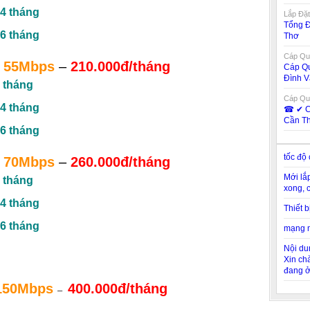
4 tháng
Lắp Đặt
Tổng Đ
6 tháng
Thơ
Cáp Qua
55Mbps
–
210.000đ/tháng
Cáp Qu
Đình V
 tháng
Cáp Qua
4 tháng
☎ ✔‎ C
Cần T
6 tháng
tốc độ
70Mbps
–
260.000đ/tháng
Mới lắ
 tháng
xong, 
4 tháng
Thiết 
6 tháng
mạng m
Nội du
Xin chà
đang ở
150Mbps
400.000đ/tháng
–