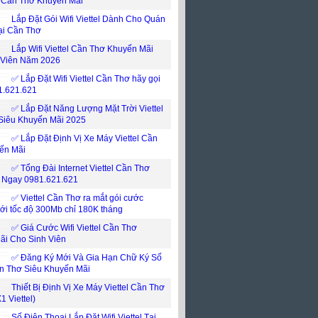
l Cần Thơ Khuyến Mãi
Lắp Đặt Gói Wifi Viettel Dành Cho Quán
ại Cần Thơ
Lắp Wifi Viettel Cần Thơ Khuyến Mãi
 Viên Năm 2026
✅ Lắp Đặt Wifi Viettel Cần Thơ hãy gọi
1.621.621
✅ Lắp Đặt Năng Lượng Mặt Trời Viettel
Siêu Khuyến Mãi 2025
✅ Lắp Đặt Định Vị Xe Máy Viettel Cần
ến Mãi
✅ Tổng Đài Internet Viettel Cần Thơ
i Ngay 0981.621.621
✅ ‎Viettel Cần Thơ ra mắt gói cước
mới tốc độ 300Mb chỉ 180K tháng
✅ ‎Giá Cước Wifi Viettel Cần Thơ
ãi Cho Sinh Viên
✅‎ Đăng Ký Mới Và Gia Hạn Chữ Ký Số
ần Thơ Siêu Khuyến Mãi
Thiết Bị Định Vị Xe Máy Viettel Cần Thơ
X1 Viettel)
Số Điện Thoại Lắp Đặt Wifi Viettel Tại