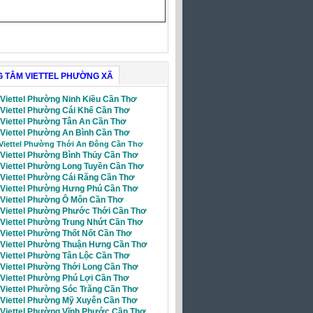
(Giờ làm việc)
 TÂM VIETTEL PHƯỜNG XÃ
 Viettel Phường Ninh Kiều Cần Thơ
 Viettel Phường Cái Khế Cần Thơ
i Viettel Phường Tân An Cần Thơ
 Viettel Phường An Bình Cần Thơ
 Viettel Phường Thới An Đông Cần Thơ
 Viettel Phường Bình Thủy Cần Thơ
i Viettel Phường Long Tuyền Cần Thơ
i Viettel Phường Cái Răng Cần Thơ
i Viettel Phường Hưng Phú Cần Thơ
i Viettel Phường Ô Môn Cần Thơ
i Viettel Phường Phước Thới Cần Thơ
i Viettel Phường Trung Nhứt Cần Thơ
 Viettel Phường Thốt Nốt Cần Thơ
i Viettel Phường Thuận Hưng Cần Thơ
 Viettel Phường Tân Lộc Cần Thơ
 Viettel Phường Thới Long Cần Thơ
 Viettel Phường Phú Lợi Cần Thơ
 Viettel Phường Sóc Trăng Cần Thơ
i Viettel Phường Mỹ Xuyên Cần Thơ
i Viettel Phường Vĩnh Phước Cần Thơ