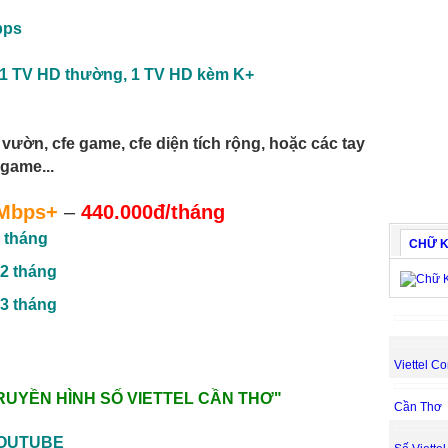
bps
 1 TV HD thường, 1 TV HD
kèm K+
vườn, cfe game, cfe diện tích rộng, hoặc các tay
game...
Mbps+
–
440.000đ/tháng
 tháng
CHỮ K
2 tháng
3 tháng
Viettel Co
RUYỀN HÌNH SỐ VIETTEL CẦN THƠ
"
Cần Thơ
 YOUTUBE