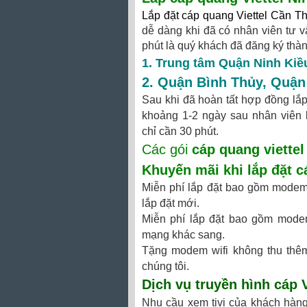
Lắp đặt cáp quang Viettel Cần T
dễ dàng khi đã có nhân viên tư v
phút là quý khách đã đăng ký thà
1. Trung tâm Quận Ninh Kiề
2.
Quận Bình Thủy
,
Quận
Sau khi đã hoàn tất hợp đồng lắp 
khoảng 1-2 ngày sau nhân viên kĩ
chỉ cần 30 phút.
Các gói
cáp quang viettel
Khuyến mãi khi
lắp đặt c
Miễn phí lắp đặt bao gồm modem 
lắp đặt mới.
Miễn phí lắp đặt bao gồm modem
mạng khác sang.
Tặng modem wifi không thu thêm
chúng tôi.
Dịch vụ
truyền hình cáp 
Nhu cầu xem tivi của khách hàng 