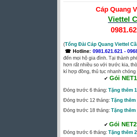
Cáp Quang V
Viettel
0981.62
(
Tổng Đài Cáp Quang Viettel C
☎
Hotline
:
0981.621.621
-
096
đến mọi hộ gia đình. Tại thành ph
hơn rất nhiều so với trước kia, th
kí hợp đồng, thủ tục nhanh chóng 
Gói NET1
‎
✔
Đóng trước 6 tháng:
Tặng thêm 1
Đóng trước 12 tháng:
Tặng thêm 
Đóng trước 18 tháng:
Tặng thêm 
Gói NET2
✔
‎
Đóng trước 6 tháng:
Tặng thêm 2