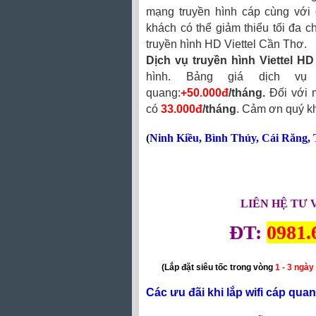
mạng truyền hình cáp cùng với
khách có thể giảm thiểu tối đa ch
truyền hình HD Viettel Cần Thơ.
Dịch vụ truyền hình Viettel HD
hình. Bảng giá dịch vụ 
quang:
+50.000đ
/tháng.
Đối với 
có
33.000đ
/tháng
. Cảm ơn quý k
(
Ninh Kiều
,
Bình Thủy
,
Cái Răng
,
LIÊN HỆ TƯ 
ĐT:
0981.
(Lắp đặt siêu tốc trong vòng
1 - 3 ngày
Các ưu đãi khi lắp wifi cáp qua