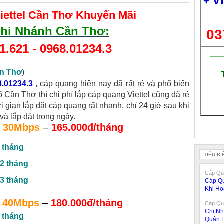
V
+
iettel Cần Thơ Khuyến Mãi
 Chi Nhánh Cần Thơ
:
03
1.621
-
0968.01234.3
___
ần Thơ
)
8.01234.3
, cáp quang hiện nay đã rất rẻ và phổ biến
ố Cần Thơ thì chi phí lắp cáp quang Viettel cũng đã rẻ
ời gian lắp đặt cáp quang rất nhanh, chỉ 24 giờ sau khi
và lắp đặt trong ngày.
30Mbps
–
165.000đ/tháng
 tháng
TIÊU ĐI
2 tháng
Cáp Qua
3 tháng
Cáp Qu
Khi H
40Mbps
–
180.000đ/tháng
Cáp Qua
Chi Nh
 tháng
Quận 