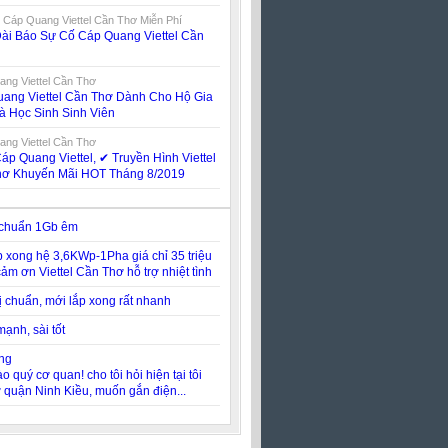
 Cáp Quang Viettel Cần Thơ Miễn Phí
ài Báo Sự Cố Cáp Quang Viettel Cần
ng Viettel Cần Thơ
ang Viettel Cần Thơ Dành Cho Hộ Gia
à Học Sinh Sinh Viên
ng Viettel Cần Thơ
áp Quang Viettel, ✔‎ Truyền Hình Viettel
hơ Khuyến Mãi HOT Tháng 8/2019
 chuẩn 1Gb êm
p xong hệ 3,6KWp-1Pha giá chỉ 35 triệu
cảm ơn Viettel Cần Thơ hỗ trợ nhiệt tình
bị chuẩn, mới lắp xong rất nhanh
ạnh, sài tốt
ng
o quý cơ quan! cho tôi hỏi hiện tại tôi
 quận Ninh Kiều, muốn gắn điện...