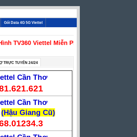
Gói Data 4G 5G Viettel
nh TV360 Viettel Miễn Phí
Ợ TRỰC TUYẾN 24/24
iettel Cần Thơ
81.621.621
iettel Cần Thơ
(Hậu Giang Cũ)
68.01234.3