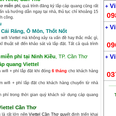
Vi
+
hơ miễn phí
,
quá trình đăng ký lắp cáp quang cũng rất
ấn và hướng dẫn ngay tại nhà, thủ tục chỉ khoảng 15
09
nh công.
u
Vi
+
 Cái Răng
,
Ô Môn
,
Thốt Nốt
wifi Viettel mà không xảy ra vấn đề hay thắc mắc gì,
09
 thuật sẽ đến khảo sát và lắp đặt. Tất cả quá trình
Vi
 miễn phí tại Ninh Kiều
, TP. Cần Thơ
+
áp quang Viettel
wifi + phí lắp đặt khi đóng
6 tháng
cho khách hàng
03
 wifi + phí lắp đặt cho khách hàng chuyển từ nhà
___
 phí trong thời gian quý khách sử dụng cáp quang
Viettel Cần Thơ
là rất lớn nê
n
Viettel Cần Thơ
quy
ết định triển khai