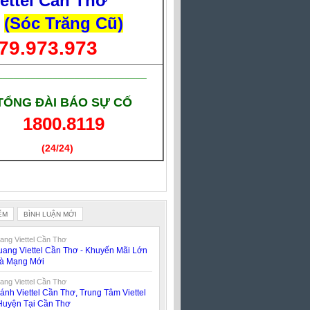
iettel Cần Thơ
(Sóc Trăng Cũ)
79.973.973
___________________________
TỔNG ĐÀI BÁO SỰ CỐ
1800.8119
(24/24)
(Giờ làm việc)
ỂM
BÌNH LUẬN MỚI
ng Viettel Cần Thơ
ang Viettel Cần Thơ - Khuyến Mãi Lớn
oà Mạng Mới
ng Viettel Cần Thơ
ánh Viettel Cần Thơ, Trung Tâm Viettel
Huyện Tại Cần Thơ