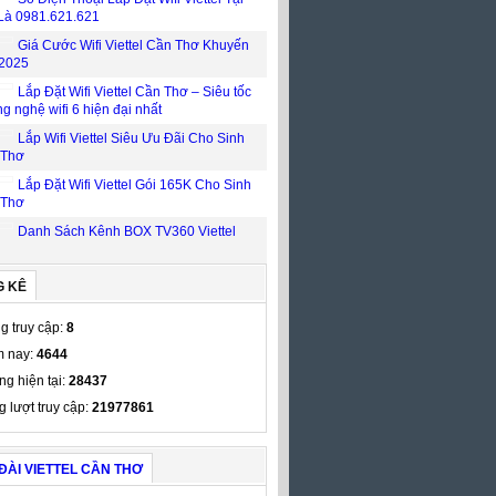
Là 0981.621.621
Giá Cước Wifi Viettel Cần Thơ Khuyến
2025
Lắp Đặt Wifi Viettel Cần Thơ – Siêu tốc
ng nghệ wifi 6 hiện đại nhất
Lắp Wifi Viettel Siêu Ưu Đãi Cho Sinh
 Thơ
Lắp Đặt Wifi Viettel Gói 165K Cho Sinh
 Thơ
Danh Sách Kênh BOX TV360 Viettel
G KÊ
g truy cập:
8
 nay:
4644
ng hiện tại:
28437
g lượt truy cập:
21977861
ĐÀI VIETTEL CẦN THƠ