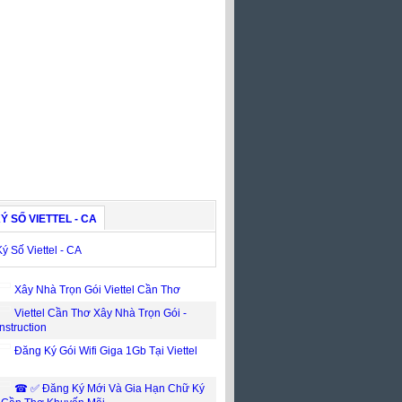
Ý SỐ VIETTEL - CA
Xây Nhà Trọn Gói Viettel Cần Thơ
Viettel Cần Thơ Xây Nhà Trọn Gói -
nstruction
Đăng Ký Gói Wifi Giga 1Gb Tại Viettel
☎ ✅‎ Đăng Ký Mới Và Gia Hạn Chữ Ký