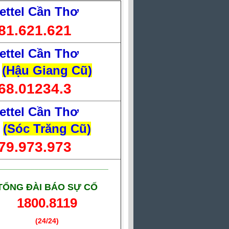
ettel Cần Thơ
81.621.621
ettel Cần Thơ
(Hậu Giang Cũ)
68.01234.3
ettel Cần Thơ
(Sóc Trăng Cũ)
79.973.973
___________________________
TỔNG ĐÀI BÁO SỰ CỐ
1800.8119
(24/24)