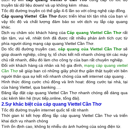
truyền tải dữ liệu down/ và up không kém nhau.
Tốc độ đường truyền có thể gấp 4-6 lần so với công nghệ cáp đồng.
Cáp quang Viettel Cần Thơ
được triển khai tới tận nhà của bạn vì
vậy tốc độ và chất lượng đảm bảo so với dịch vụ lắp cáp quang
khác.
Dịch vụ chăm sóc khách hàng của
Cáp quang Viettel Cần Thơ
rất
tận tậm, vui vẽ, nhiệt tình đã được rất nhiều phản ánh tích cực từ
phía người dùng mạng cáp quang Viettel Cần Thơ.
Do tốc độ đường truyền cao,
cáp quang của Viettel Cần Thơ
sẽ
giúp doanh nghiệp, công ty, tổ chức kết nối nhanh chóng tới các máy
chủ rất nhanh, điều đó làm cho công ty của bạn rất chuyên nghiệp.
Đối với khách hàng cá nhân và hộ gia đình,
mạng cáp quang viettel
Cần Thơ
sẽ giúp bạn có những giây phút thư giãn thật tuyệt vời bên
người thân qua sự kết nối nhanh chóng của wifi internet cáp quang .
Hình thức đóng cước chủ động và linh hoạt: đóng cước tại nhà, tại
của hàng Viettel, qua banking….
Đăng lắp
đặt
cáp quang Viettel Cần Thơ
n
hanh chóng dễ dàng qua
các kênh liên hệ (trực tiếp,online, tổng đài).
2.Sự khác biệt của
cáp quang Viettel Cần Thơ
Tốc độ đường truyền internet quốc tế rất nhanh
Thời gian kí kết hợp đồng
lắp
cáp quang Viettel Cần Thơ
và triển
kh
ai dịch vụ nhanh chóng
Tính ổn định cao, không bị nhiễu do ảnh hưởng của sóng điện từ.