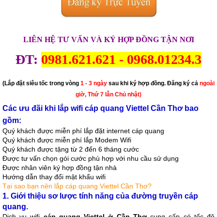
LIÊN HỆ TƯ VẤN VÀ KÝ HỢP ĐỒNG TẬN NƠI
ĐT:
0981.621.621
-
0968.01234.3
(Lắp đặt siêu tốc trong vòng
1 - 3 ngày
sau khi ký hợp đồng. Đăng ký cả
ngoài
giờ, Thứ 7 lẫn Chủ nhật)
Các ưu đãi khi lắp wifi cáp quang Viettel Cần Thơ bao
gồm:
Quý khách được miễn phí lắp đặt internet cáp quang
Quý khách được miễn phí lắp Modem Wifi
Quý khách được tặng từ 2 đến 6 tháng cước
Được tư vấn chọn gói cước phù hợp với nhu cầu sử dụng
Được nhân viên ký hợp đồng tận nhà
Hướng dẫn thay đổi mật khẩu wifi
Tại sao bạn nên lắp
cáp quang Viettel Cần Thơ
?
1. Giới thiệu sơ lược tính năng của đường truyền cáp
quang.
Dịch vụ wifi
cáp quang Viettel ở Cần Thơ
cung cấp có tốc độ