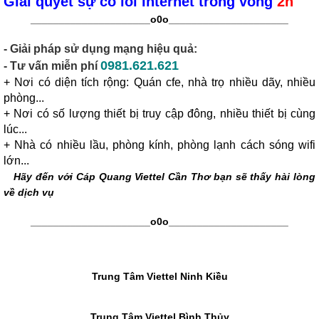
Giải quyết sự cố lỗi Internet trong vòng
2h
_____________________o0o
_____________________
- Giải pháp sử dụng mạng hiệu quả:
0981.621.621
- Tư vấn miễn phí
+ Nơi có diện tích rộng: Quán cfe, nhà trọ nhiều dãy, nhiều
phòng...
+ Nơi có số lượng thiết bị truy cập đông, nhiều thiết bị cùng
lúc...
+ Nhà có nhiều lầu, phòng kính, phòng lạnh cách sóng wifi
lớn...
Hãy đến với
Cáp Quang Viettel Cần Thơ
bạn sẽ thấy hài lòng
về dịch vụ
_____________________o0o
_____________________
Trung Tâm Viettel Ninh Kiều
Trung Tâm Viettel Bình Thủy