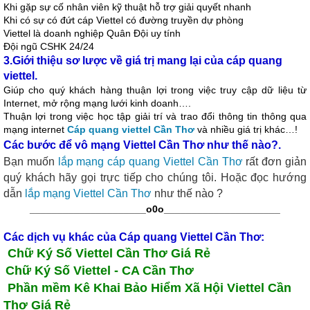
Khi gặp sự cố nhân viên kỹ thuật hỗ trợ giải quyết nhanh
Khi có sự có đứt cáp Viettel có đường truyền dự phòng
Viettel là doanh nghiệp Quân Đội uy tính
Đội ngũ CSHK 24/24
3.Giới thiệu sơ lược về giá trị mang lại của cáp quang
viettel.
Giúp cho quý khách hàng thuận lợi trong việc truy cập dữ liệu từ
Internet, mở rộng mạng lưới kinh doanh….
Thuận lợi trong việc học tập giải trí và trao đổi thông tin thông qua
mạng internet
Cáp quang viettel Cần Thơ
và nhiều giá trị khác…!
Các bước để vô mạng Viettel Cần Thơ như thế nào?.
Bạn muốn
lắp mạng cáp quang Viettel Cần Thơ
rất đơn giản
quý khách hãy gọi trực tiếp cho chúng tôi. Hoặc đọc hướng
dẫn
lắp mạng Viettel Cần Thơ
như thế nào ?
_____________________o0o
_____________________
Các dịch vụ khác của
Cáp quang Viettel Cần Thơ
:
Chữ Ký Số Viettel Cần Thơ Giá Rẻ
Chữ Ký Số Viettel - CA Cần Thơ
P
hần mềm Kê Khai Bảo Hiểm Xã Hội Viettel Cần
Thơ Giá Rẻ