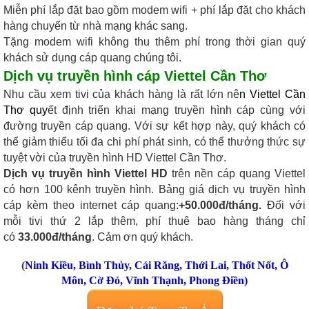
Miễn phí lắp đặt bao gồm modem wifi + phí lắp đặt cho khách
hàng chuyển từ nhà mạng khác sang.
Tặng modem wifi không thu thêm phí trong thời gian quý
khách sử dụng cáp quang chúng tôi.
Dịch vụ truyền hình cáp Viettel Cần Thơ
Nhu cầu xem tivi của khách hàng là rất lớn nê
n
Viettel Cần
Thơ
quy
ết định triển khai mạng truyền hình cáp cùng với
đường truyền cáp quang. Với sự kết hợp này, quý khách có
thể giảm thiểu tối đa chi phí phát sinh, có thể thưởng thức sự
tuyệt vời của truyền hình HD Viettel Cần Thơ.
Dịch vụ truyền hình Viettel HD
trên nền cáp quang Viettel
có hơn 100 kênh truyền hình. Bảng giá dịch vụ truyền hình
cáp kèm theo internet cáp quang:
+50.000đ/tháng.
Đối với
mỗi tivi thứ 2 lắp thêm, phí thuê bao hàng tháng chỉ
có
33.000đ/tháng
. Cảm ơn quý khách.
(
Ninh Kiều
,
Bình Thủy
,
Cái Răng
,
Thới Lai
,
Thốt Nốt
,
Ô
Môn
,
Cờ Đỏ
,
Vĩnh Thạnh
,
Phong Điền
)