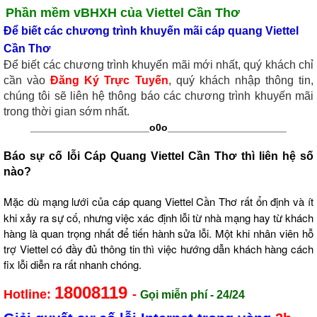
Phần mềm vBHXH của Viettel Cần Thơ
Để biết các chương trình khuyến mãi
cáp quang Viettel
Cần Thơ
Để biết các chương trình khuyến mãi mới nhất, quý khách chỉ
cần vào
Đăng Ký Trực Tuyến
, quý khách nhập thông tin,
chúng tôi sẽ liên hệ thông báo các chương trình khuyến mãi
trong thời gian sớm nhất.
_____________________o0o
_____________________
Báo sự cố lỗi Cáp Quang Viettel Cần Thơ
thì liên hệ số
nào?
Mặc dù mạng lưới c
ủa
cáp quang Viettel Cần Thơ
r
ất ổn định và ít
khi xảy ra sự cố, nhưng việc xác định lỗi từ nhà mạng hay từ khách
hàng là quan trọng nhất để tiến hành sửa lỗi. Một khi nhân viên hỗ
t
rợ
Viettel
c
ó đầy đủ thông tin thì việc hướng dẫn khách hàng cách
fix lỗi diễn ra rất nhanh chóng.
18008119
Hotline:
-
Gọi miễn phí - 24/24