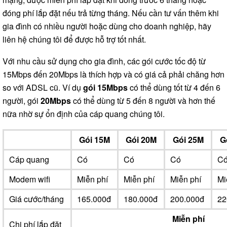
đóng phí lắp đặt nếu trả từng tháng. Nếu cần tư vấn thêm khi
gia đình có nhiều người hoặc dùng cho doanh nghiệp, hãy
liên hệ chúng tôi để được hỗ trợ tốt nhất.
Với nhu cầu sử dụng cho gia đình, các gói cước tốc độ từ
15Mbps đến 20Mbps là thích hợp và có giá cả phải chăng hơn
so với ADSL cũ. Ví dụ
gói 15Mbps
có thể dùng tốt từ 4 đến 6
người, gói
20Mbps
có thể dùng từ 5 đến 8 người và hơn thế
nữa nhờ sự ổn định của cáp quang chúng tôi.
Gói 15M
Gói 20M
Gói 25M
G
Cáp quang
Có
Có
Có
C
Modem wifi
Miễn phí
Miễn phí
Miễn phí
Mi
Giá cước/tháng
165.000đ
180.000đ
200.000đ
22
Miễn phí
Chi phí lắp đặt