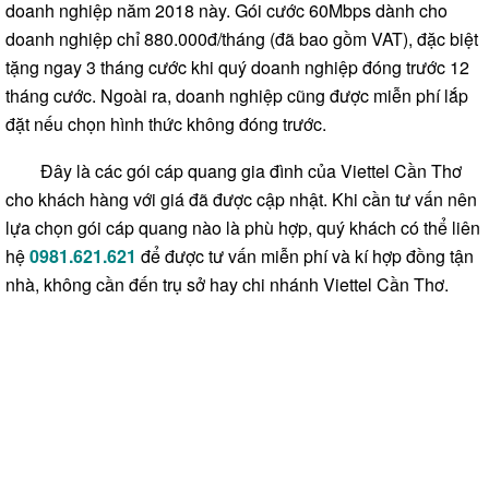
doanh nghiệp năm 2018 này. Gói cước 60Mbps dành cho
doanh nghiệp chỉ 880.000đ/tháng (đã bao gồm VAT), đặc biệt
tặng ngay 3 tháng cước khi quý doanh nghiệp đóng trước 12
tháng cước. Ngoài ra, doanh nghiệp cũng được miễn phí lắp
đặt nếu chọn hình thức không đóng trước.
Đây là các gói cáp quang gia đình của Viettel Cần Thơ
cho khách hàng với giá đã được cập nhật. Khi cần tư vấn nên
lựa chọn gói cáp quang nào là phù hợp, quý khách có thể liên
hệ
0981.621.621
để được tư vấn miễn phí và kí hợp đồng tận
nhà, không cần đến trụ sở hay chi nhánh Viettel Cần Thơ.
internet viettel, Lắp mang fpt, viettel can tho, cap quang fpt can tho, cap quang
viettel can tho, truyen hinh cap viettel, wifi viettel can tho, giá cước wifi viettel,
internet viettel can tho, màng viettel, cap quang can tho, mạng viettel cần thơ,
lắp đặt wifi viettel tại cần thơ, Lap mang fpt can tho, lap dat mang fpt, lắp wifi
viettel, dang ky internet can tho, internet can tho, lắp đặt wifi viettel, viettel
internet