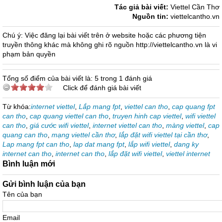
Tác giả bài viết:
Viettel Cần Thơ
Nguồn tin:
viettelcantho.vn
Chú ý: Việc đăng lại bài viết trên ở website hoặc các phương tiện
truyền thông khác mà không ghi rõ nguồn http://viettelcantho.vn là vi
phạm bản quyền
Tổng số điểm của bài viết là: 5 trong 1 đánh giá
Click để đánh giá bài viết
Từ khóa:
internet viettel
,
Lắp mang fpt
,
viettel can tho
,
cap quang fpt
can tho
,
cap quang viettel can tho
,
truyen hinh cap viettel
,
wifi viettel
can tho
,
giá cước wifi viettel
,
internet viettel can tho
,
màng viettel
,
cap
quang can tho
,
mạng viettel cần thơ
,
lắp đặt wifi viettel tại cần thơ
,
Lap mang fpt can tho
,
lap dat mang fpt
,
lắp wifi viettel
,
dang ky
internet can tho
,
internet can tho
,
lắp đặt wifi viettel
,
viettel internet
Bình luận mới
Gửi bình luận của bạn
Tên của bạn
Email