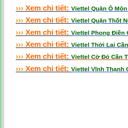
›
›
›
Xem chi tiết:
Viettel Quận Ô Mô
›
›
›
Xem chi tiết:
Viettel Quận Thốt 
›
›
›
Xem chi tiết:
Viettel Phong Điền
›
›
›
Xem chi tiết:
Viettel Thới Lai Cầ
›
›
›
Xem chi tiết:
Viettel Cờ Đỏ Cần 
›
›
›
Xem chi tiết:
Viettel Vĩnh Thạnh
Cap Quang Viettel Can Tho
,
Cáp Quang Viettel Cần Thơ
,
Cap Quang Can T
Can Tho
,
Wifi Viettel Cần Thơ
,
Lap Mang Viettel Can Tho
,
Lắp Mạng Viette
Cần Thơ
,
Internet Viettel Can Tho
,
internet Viettel Cần Thơ
,
Lap Mang Can
Miễn Phí
,
Chu Ky So Viettel Can Tho
,
Chữ Ký Số Viettel Cần Thơ
,
Goi Cu
Cước Cáp Quang Viettel Cần Thơ
,
Goi Cuoc Cap Quang Viettel
,
Gói Cước 