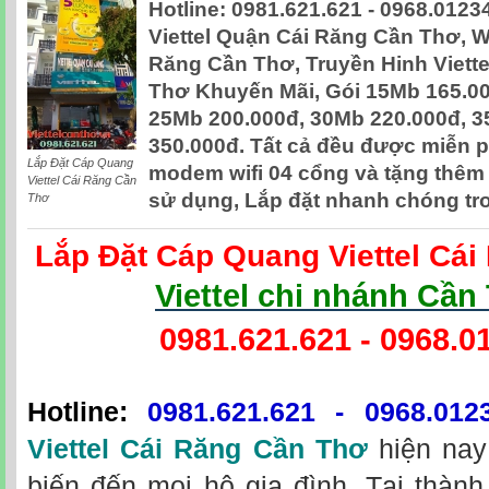
Hotline: 0981.621.621 - 0968.0123
Viettel Quận Cái Răng Cần Thơ, Wi
Răng Cần Thơ, Truyền Hinh Viett
Thơ Khuyến Mãi, Gói 15Mb 165.00
25Mb 200.000đ, 30Mb 220.000đ, 
350.000đ. Tất cả đều được miễn phí
Lắp Đặt Cáp Quang
modem wifi 04 cổng và tặng thêm
Viettel Cái Răng Cần
sử dụng, Lắp đặt nhanh chóng tr
Thơ
Lắp Đặt Cáp Quang Viettel Cá
Viettel chi nhánh Cần
0981.621.621
-
0968.0
Hotline:
0981.621.621
-
0968.012
Viettel Cái Răng Cần Thơ
hiện nay
biến đến mọi hộ gia đình. Tại thàn