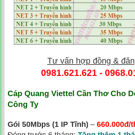
Tư vấn hợp đồng & đăn
0981.621.621
-
0968.0
Cáp Quang Viettel Cần Thơ
Cho Do
Công Ty
Gói 50Mbps
(1 IP Tĩnh)
–
660.000đ/
Đóng trước 6 tháng:
Tặng thêm 1 th