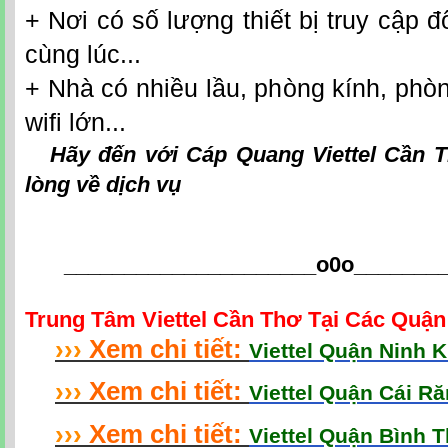
+ Nơi có số lượng thiết bị truy cập đô
cùng lúc...
+ Nhà có nhiều lầu, phòng kính, phò
wifi lớn...
Hãy đến với
Cáp Quang Viettel Cần 
lòng về dịch vụ
_____________________o0o
_______
Trung Tâm Viettel Cần Thơ Tại Các Quậ
›
›
›
Xem chi tiết:
Viettel Quận Ninh 
›
›
›
Xem chi tiết:
Viettel Quận Cái R
›
›
›
Xem chi tiết:
Viettel Quận Bình 