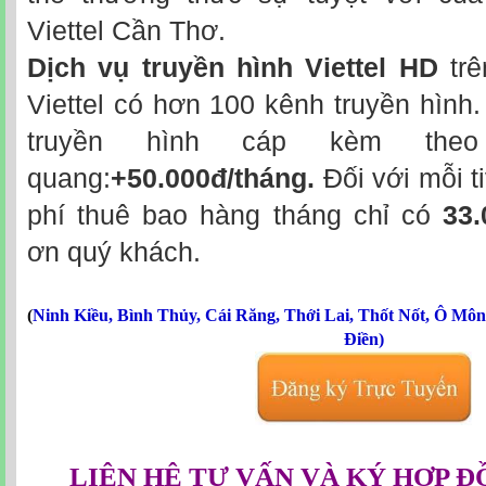
Viettel Cần Thơ.
Dịch vụ truyền hình Viettel HD
trê
Viettel có hơn 100 kênh truyền hình.
truyền hình cáp kèm theo 
quang:
+50.000đ/tháng.
Đối với mỗi t
phí thuê bao hàng tháng chỉ có
33.
ơn quý khách.
(
Ninh Kiều
,
Bình Thủy
,
Cái Răng
,
Thới Lai
,
Thốt Nốt
,
Ô Môn
Điền
)
LIÊN HỆ TƯ VẤN VÀ KÝ HỢP Đ