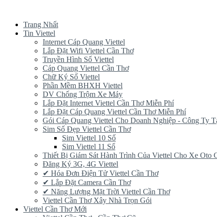
Trang Nhất
Tin Viettel
Internet Cáp Quang Viettel
Lắp Đặt Wifi Viettel Cần Thơ
Truyền Hình Số Viettel
Cáp Quang Viettel Cần Thơ
Chữ Ký Số Viettel
Phần Mềm BHXH Viettel
DV Chống Trộm Xe Máy
Lắp Đặt Internet Viettel Cần Thơ Miễn Phí
Lắp Đặt Cáp Quang Viettel Cần Thơ Miễn Phí
Gói Cáp Quang Viettel Cho Doanh Nghiệp - Công Ty T
Sim Số Đẹp Viettel Cần Thơ
Sim Viettel 10 Số
Sim Viettel 11 Số
Thiết Bị Giám Sát Hành Trình Của Viettel Cho Xe Oto
Đăng Ký 3G, 4G Viettel
✔‎ Hóa Đơn Điện Tử Viettel Cần Thơ
✔‎ Lắp Đặt Camera Cần Thơ
✔‎ Năng Lượng Mặt Trời Viettel Cần Thơ
Viettel Cần Thơ Xây Nhà Trọn Gói
Viettel Cần Thơ Mới