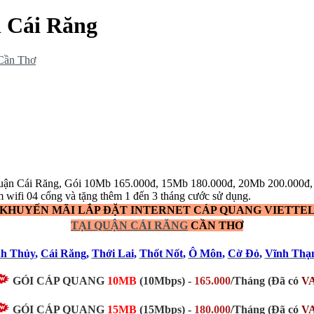
n Cái Răng
 Cần Thơ
el Quận Cái Răng, Gói 10Mb 165.000đ, 15Mb 180.000đ, 20Mb 200.00
 wifi 04 cổng và tặng thêm 1 đến 3 tháng cước sử dụng.
KHUYẾN MÃI LẮP ĐẶT INTERNET CÁP QUANG VIETTE
TẠI QUẬN CÁI RĂNG
CẦN THƠ
nh Thủy
,
Cái Răng
,
Thới Lai
,
Thốt Nốt
,
Ô Môn
,
Cờ Đỏ
,
Vĩnh Thạ
GÓI CÁP QUANG
10MB
(10Mbps) -
165.000
/Tháng (Đã có
V
GÓI CÁP QUANG
15MB
(15Mbps) -
180.000
/Tháng (Đã có
V