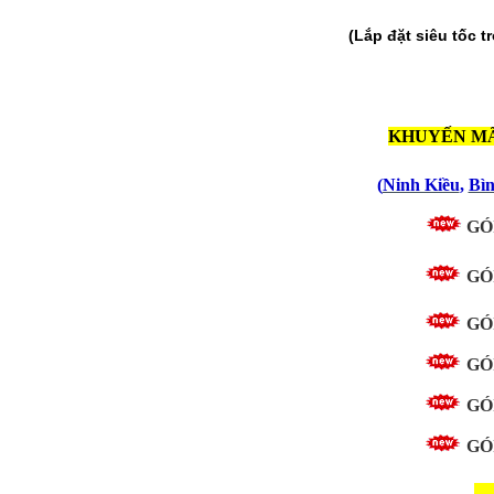
(Lắp đặt siêu tốc 
KHUYẾN MÃ
(
Ninh Kiều
,
Bì
GÓ
GÓ
GÓ
GÓ
GÓ
GÓ
---