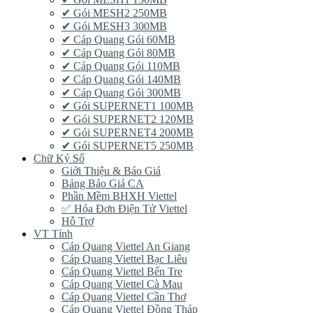
✔ Gói MESH2 250MB
✔ Gói MESH3 300MB
✔ Cáp Quang Gói 60MB
✔ Cáp Quang Gói 80MB
✔ Cáp Quang Gói 110MB
✔ Cáp Quang Gói 140MB
✔ Cáp Quang Gói 300MB
✔ Gói SUPERNET1 100MB
✔ Gói SUPERNET2 120MB
✔ Gói SUPERNET4 200MB
✔ Gói SUPERNET5 250MB
Chữ Ký Số
Giới Thiệu & Báo Giá
Bảng Báo Giá CA
Phần Mềm BHXH Viettel
✅‎ Hóa Đơn Điện Tử Viettel
Hỗ Trợ
VT Tỉnh
Cáp Quang Viettel An Giang
Cáp Quang Viettel Bạc Liêu
Cáp Quang Viettel Bến Tre
Cáp Quang Viettel Cà Mau
Cáp Quang Viettel Cần Thơ
Cáp Quang Viettel Đồng Tháp