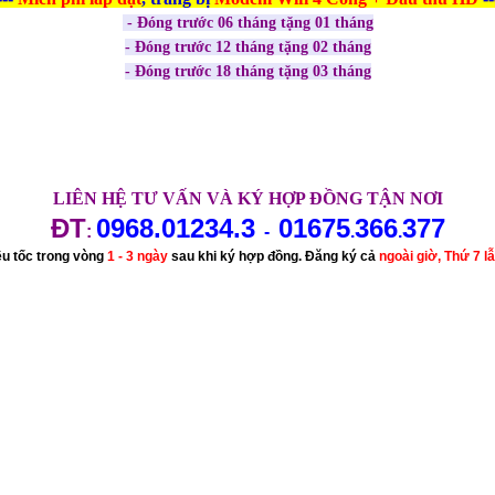
- Đóng trước 06 tháng tặng 01 tháng
- Đóng trước 12 tháng tặng 02 tháng
- Đóng trước 18 tháng tặng 03 tháng
LIÊN HỆ TƯ VẤN VÀ KÝ HỢP ĐỒNG TẬN NƠI
ĐT
0968.01234.3
01675
366
377
:
-
.
.
êu tốc trong vòng
1 - 3 ngày
sau khi ký hợp đồng. Đăng ký cả
ngoài giờ, Thứ 7 l
 Nốt, Cần Thơ. Tổng đài cáp quang VIETTEL tại Cần Thơ. Đăng ký 
thoại homephone, homephone viettel Cần Thơ, dcom 3g viettel, usb 3g
ại quận Ô Môn, quận Thốt Nốt, Cần Thơ, kê khai thuế, Dịch vụ đăng k
Viettel tại quận Ninh Kiều, quận Bình Thủy, Cái Răng, tại quận Ô Mô
t, Cần Thơ. Dịch vụ đăng ký, chứng thực chữ ký số tận nơi các khu v
Ô Môn, quận Thốt Nốt, Cần Thơ. Lắp mạng VIETTEL tại Ninh Kiều, quậ
ận Thốt Nốt, Cần Thơ, Lắp đặt internet VIETTEL tại Ninh Kiều, quận
tại quận Ô Môn, quận Thốt Nốt, Cần Thơ, Công ty VIETTEL Ninh Kiề
h Thủy, Cái Răng, tại quận Ô Môn, quận Thốt Nốt, Cần Thơ, Tồng đài
nh Kiều, quận Bình Thủy, Cái Răng, tại quận Ô Môn, quận Thốt Nốt,