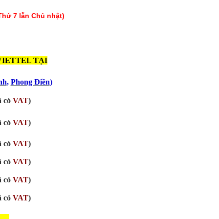
Thứ 7 lẫn Chủ nhật)
IETTEL TẠI
nh
,
Phong Điền
)
ã có
VAT
)
ã có
VAT
)
ã có
VAT
)
ã có
VAT
)
ã có
VAT
)
ã có
VAT
)
----