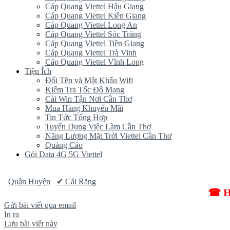
Cáp Quang Viettel Hậu Giang
Cáp Quang Viettel Kiên Giang
Cáp Quang Viettel Long An
Cáp Quang Viettel Sóc Trăng
Cáp Quang Viettel Tiền Giang
Cáp Quang Viettel Trà Vinh
Cáp Quang Viettel Vĩnh Long
Tiện Ích
Đổi Tên và Mật Khẩu Wifi
Kiểm Tra Tốc Độ Mạng
Cài Win Tận Nơi Cần Thơ
Mua Hàng Khuyến Mãi
Tin Tức Tổng Hợp
Tuyển Dụng Việc Làm Cần Thơ
Năng Lượng Mặt Trời Viettel Cần Thơ
Quảng Cáo
Gói Data 4G 5G Viettel
Quận Huyện
✔ Cái Răng
☎ HOTL
Gửi bài viết qua email
In ra
Lưu bài viết này