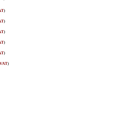
AT
)
AT
)
AT
)
AT
)
AT
)
VAT
)