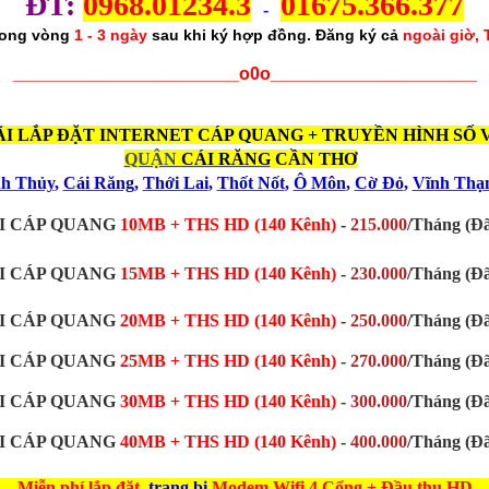
ĐT:
0968.01234.3
01675.366.377
-
trong vòng
1 - 3 ngày
sau khi ký hợp đồng. Đăng ký cả
ngoài giờ, 
_______________________o0o_____________________
I LẮP ĐẶT INTERNET CÁP QUANG + TRUYỀN HÌNH SỐ V
QUẬN
CÁI RĂNG
CẦN THƠ
nh Thủy
,
Cái Răng
,
Thới Lai
,
Thốt Nốt
,
Ô Môn
,
Cờ Đỏ
,
Vĩnh Thạ
I CÁP QUANG
10MB + THS HD (140 Kênh)
-
215.000
/Tháng (Đ
I CÁP QUANG
15MB
+ THS HD (140 Kênh)
-
230.000
/Tháng
(Đ
I CÁP QUANG
20MB
+ THS HD (140 Kênh)
-
250.000
/Tháng
(Đ
I CÁP QUANG
25MB
+ THS HD (140 Kênh)
-
270.000
/Tháng
(Đ
I CÁP QUANG
30MB
+ THS HD (140 Kênh)
-
300.000
/Tháng
(Đ
I CÁP QUANG
40MB + THS HD (140 Kênh)
-
400.000
/Tháng
(Đ
---
Miễn phí
lắp đặt
, trang bị
Modem Wifi 4 Cổng + Đầu thu HD
--