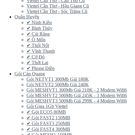
Viettel Cần Thơ - Cần Thơ Cũ
Viettel Cần Thơ - Hậu Giang Cũ
Viettel Cần Thơ - Sóc Trăng Cũ
Quận Huyện
✔ Ninh Kiều
✔ Bình Thủy
✔ Cái Răng
✔ Ô Môn
✔ Thốt Nốt
✔ Vĩnh Thạnh
✔ Cờ Đỏ
✔ Thới Lai
✔ Phong Điền
Gói Cáp Quang
Gói NETVT1 300Mb Giá 180K
Gói NETVT2 500Mb Giá 240K
Gói MESHVT1 300Mb Giá 210K - 2 Modem Wifi6
Gói MESHVT2 500Mb Giá 245K - 3 Modem Wifi6
Gói MESHVT3 500Mb Giá 299K - 4 Modem Wifi6
Gói Giga 1Gb Viettel
✔ Gói ECO5 80MB
✔ Gói FAST2 150MB
✔ Gói FAST3 250MB
✔ Gói FAST4 300MB
✔ Gói MESH1 150MB