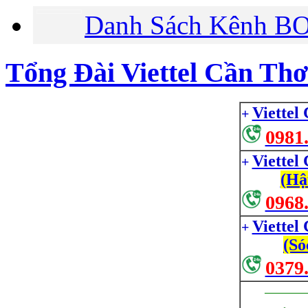
Danh Sách Kênh BO
Tổng Đài Viettel Cần Thơ
Viettel
+
0981
Viettel
+
(Hậ
0968
Viettel
+
(Só
0379
_________