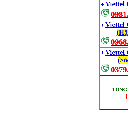
Viettel
+
0981
Viettel
+
(Hậ
0968
Viettel
+
(Só
0379
_________
TỔNG 
1