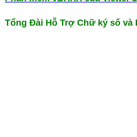
Tổng Đài Hỗ Trợ Chữ ký số v
Chữ ký số viettel cần thơ, chữ ký số viettel gi
cần thơ, chữ ký số viettel-ca cần thơ, tổng đ
số viettel cần thơ, gia hạn chữ ký số viettel 
viettel gia re can tho, chu ky so viettel can th
tong dai ho tro chu ky so viettel can tho, li
viettel can tho nhanh nhat, Chữ ký số vie
viettel-ca cần thơ khuyến mãi tháng 4 nam 2
2016, chu ky so viettel-ca can tho khuyen m
mãi tháng 4/2016, chữ ký số viettel-ca cần t