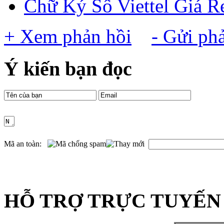
Chữ Ký Số Viettel Giá R
+ Xem phản hồi
- Gửi ph
Ý kiến bạn đọc
Mã an toàn:
HỖ TRỢ TRỰC TUYẾN 