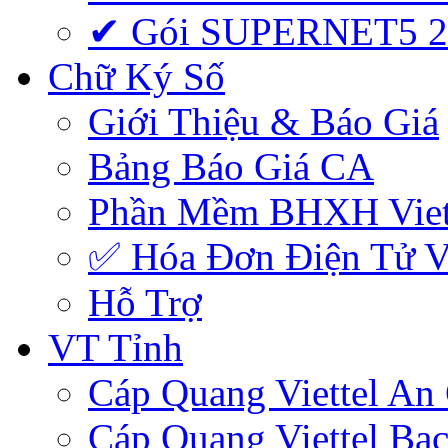
✔ Gói SUPERNET5 
Chữ Ký Số
Giới Thiệu & Báo Giá
Bảng Báo Giá CA
Phần Mềm BHXH Viet
✅‎ Hóa Đơn Điện Tử Vi
Hỗ Trợ
VT Tỉnh
Cáp Quang Viettel An
Cáp Quang Viettel Bạc