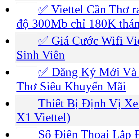
✅ ‎Viettel Cần Thơ r
độ 300Mb chỉ 180K thá
✅ ‎Giá Cước Wifi V
Sinh Viên
✅‎ Đăng Ký Mới Và 
Thơ Siêu Khuyến Mãi
Thiết Bị Định Vị Xe
X1 Viettel)
Số Điện Thoại Lắp Đ