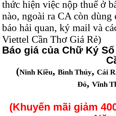
thức hiện việc nộp thuế ở b
nào, ngoài ra CA còn dùng 
báo hải quan, ký mail và c
Viettel Cần Thơ Giá Rẻ)
Báo giá của Chữ Ký Số 
C
(
,
,
Ninh Kiều
Bình Thủy
Cái R
,
Đỏ
Vĩnh T
(Khuyến mãi giảm 400