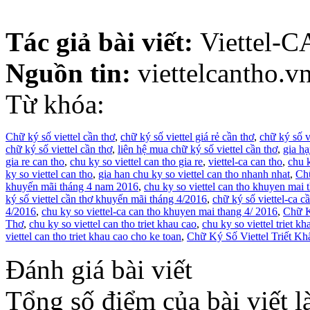
khuyen mai thang 4/2016, chu ky so viettel-ca
Tác giả bài viết:
Viettel-C
Nguồn tin:
viettelcantho.v
Từ khóa:
Chữ ký số viettel cần thơ
,
chữ ký số viettel giá rẻ cần thơ
,
chữ ký số vi
chữ ký số viettel cần thơ
,
liên hệ mua chữ ký số viettel cần thơ
,
gia hạ
gia re can tho
,
chu ky so viettel can tho gia re
,
viettel-ca can tho
,
chu k
ky so viettel can tho
,
gia han chu ky so viettel can tho nhanh nhat
,
Chữ
khuyến mãi tháng 4 nam 2016
,
chu ky so viettel can tho khuyen mai
ký số viettel cần thơ khuyến mãi tháng 4/2016
,
chữ ký số viettel-ca 
4/2016
,
chu ky so viettel-ca can tho khuyen mai thang 4/ 2016
,
Chữ K
Thơ
,
chu ky so viettel can tho triet khau cao
,
chu ky so viettel triet k
viettel can tho triet khau cao cho ke toan
,
Chữ Ký Số Viettel Triết K
Đánh giá bài viết
Tổng số điểm của bài viết l