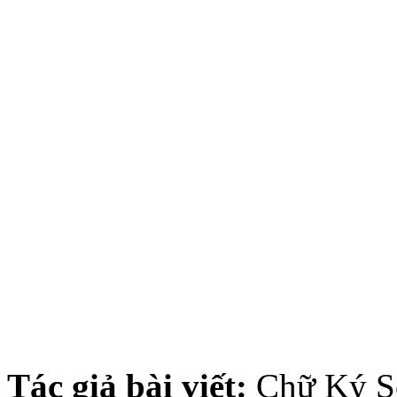
số viettel cần thơ, gia hạn chữ ký số viettel 
viettel gia re can tho, chu ky so viettel can th
tong dai ho tro chu ky so viettel can tho, li
viettel can tho nhanh nhat, Chữ ký số vie
viettel-ca cần thơ khuyến mãi tháng 6 nam 2
2016, chu ky so viettel-ca can tho khuyen m
mãi tháng 6/2016, chữ ký số viettel-ca cần t
khuyen mai thang 6/2016, chu ky so viettel-
viettel cần thơ khuyến mãi tháng 6-2016,
C
Viettel Triết Khấu Cao Cần Thơ, chu ky so viettel 
tho, chu ky so viettel triet khau cao cho ky toan 
Tác giả bài viết:
Chữ Ký Số