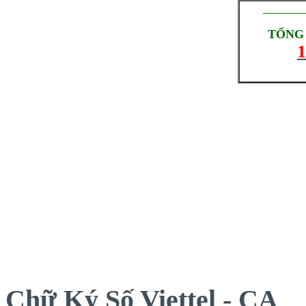
_________
TỔNG 
1
Chữ Ký Số Viettel - CA