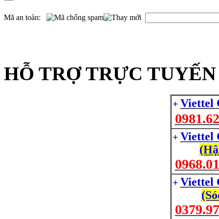
Mã an toàn:
HỖ TRỢ TRỰC TUYẾN 
Viettel
+
0981.62
Viettel
+
(Hậ
0968.01
Viettel
+
(Só
0379.97