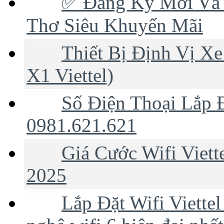
✅‎ Đăng Ký Mới Và 
Thơ Siêu Khuyến Mãi
Thiết Bị Định Vị Xe
X1 Viettel)
Số Điện Thoại Lắp Đ
0981.621.621
Giá Cước Wifi Viet
2025
Lắp Đặt Wifi Viette