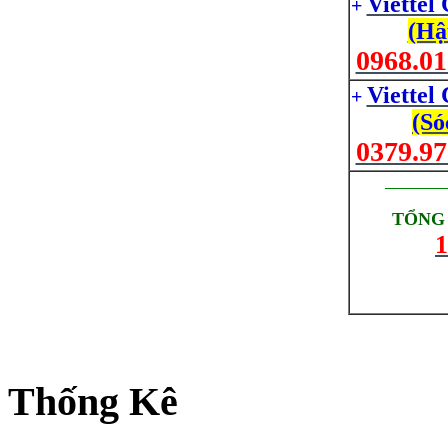
Viettel
+
(Hậ
0968.01
Viettel
+
(Só
0379.97
_________
TỔNG 
1
Thống Kê