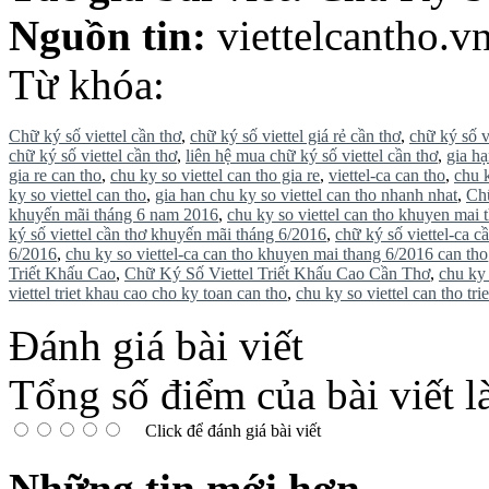
Nguồn tin:
viettelcantho.v
Từ khóa:
Chữ ký số viettel cần thơ
,
chữ ký số viettel giá rẻ cần thơ
,
chữ ký số vi
chữ ký số viettel cần thơ
,
liên hệ mua chữ ký số viettel cần thơ
,
gia hạ
gia re can tho
,
chu ky so viettel can tho gia re
,
viettel-ca can tho
,
chu k
ky so viettel can tho
,
gia han chu ky so viettel can tho nhanh nhat
,
Chữ
khuyến mãi tháng 6 nam 2016
,
chu ky so viettel can tho khuyen mai
ký số viettel cần thơ khuyến mãi tháng 6/2016
,
chữ ký số viettel-ca 
6/2016
,
chu ky so viettel-ca can tho khuyen mai thang 6/2016 can tho
Triết Khấu Cao
,
Chữ Ký Số Viettel Triết Khấu Cao Cần Thơ
,
chu ky 
viettel triet khau cao cho ky toan can tho
,
chu ky so viettel can tho tr
Đánh giá bài viết
Tổng số điểm của bài viết l
Click để đánh giá bài viết
Những tin mới hơn