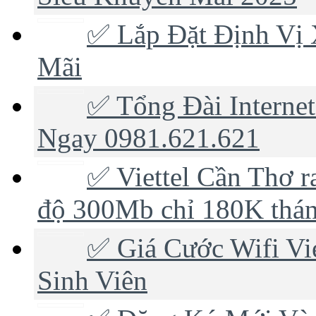
✅ Lắp Đặt Định Vị 
Mãi
✅ Tổng Đài Internet
Ngay 0981.621.621
✅ ‎Viettel Cần Thơ r
độ 300Mb chỉ 180K thá
✅ ‎Giá Cước Wifi V
Sinh Viên