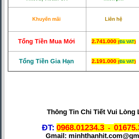
Khuyến mãi
Liên hệ
Tổng Tiền Mua Mới
2.741.000
(
Đã VAT
)
Tổng Tiền Gia Hạn
2.191.000
(
Đã VAT
)
Thông Tin Chi Tiết Vui Lòng 
ĐT:
0968.01234.3
01675.
-
Gmail: minhthanhit.com@gm