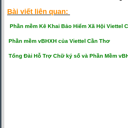
Bài viết liên quan:
P
hần mềm Kê Khai Bảo Hiểm Xã Hội Viettel 
Phần mềm vBHXH của Viettel Cần Thơ
Tổng Đài Hỗ Trợ Chữ ký số và Phần Mềm v
Chữ ký số viettel cần thơ
,
chữ ký số viette
ký số viettel cần thơ giá rẻ
,
viettel-ca cần t
ca cần thơ
,
tổng đài hỗ trợ chữ ký số vie
mua chữ ký số viettel cần thơ
,
gia hạn chữ 
nhanh nhất
,
Chu ky so viettel can tho
, ch
can tho, chu ky so viettel can tho gia re, vi
ky so viettel-ca can tho, tong dai ho tro chu 
lien he mua chu ky so viettel can tho, gia 