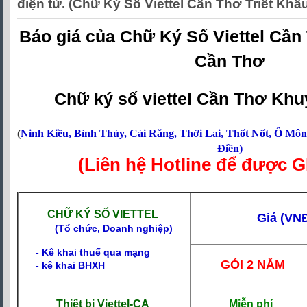
điện tử. (Chữ Ký Số Viettel Cần Thơ Triết Khấ
Báo giá của Chữ Ký Số Viettel Cần 
Cần Thơ
Chữ ký số viettel Cần Thơ Kh
(
Ninh Kiều
,
Bình Thủy
,
Cái Răng
,
Thới Lai
,
Thốt Nốt
,
Ô Môn
Điền
)
(Liên hệ Hotline để được 
CHỮ KÝ SỐ VIETTEL
Giá (VN
(
Tổ chức, Doanh nghiệp)
- Kê khai thuế qua mạng
GÓI 2 NĂM
- kê khai BHXH
Thiết bị
Viettel-CA
Miễn phí