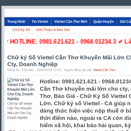
Trang Nhất
Tin Viettel
Viettel Cần Thơ Mới
Quận Huyện
Gói C
Chữ Ký Số
Giới Thiệu & Báo Giá
☎ HOTLINE: 0981.621.621 - 0968.01234.3 ✔ Lắp 
Chữ ký Số Viettel Cần Thơ Khuyến Mãi Lớn 
Cty, Doanh Nghiệp
Đăng lúc: Thứ bảy - 30/06/2018 13:01 - Người đăng bài viết:
Viettel Cần Thơ
Hotline: 0981.621.621 - 0968.01234
Cần Thơ khuyến mãi lớn cho cty, 
Thơ, Báo Giá - Chữ Ký Số Viettel
Lớn. Chữ ký số Viettel - CA giúp 
Chữ ký Số Viettel
Cần Thơ Khuyến
dàng thức hiện việc nộp thuế ở b
Mãi Lớn Cho Cty,
thời điểm nào, ngoài ra CA còn d
Doanh Nghiệp
hiểm xã hội, khai báo hải quan, k