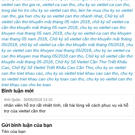
viettel can tho gia re
,
viettel-ca can tho
,
chu ky so viettel-ca can tho
,
tong dai ho tro chu ky so viettel can tho
,
lien he mua chu ky so viettel
can tho
,
gia han chu ky so viettel can tho nhanh nhat
,
Chữ ký số
viettel cần thơ khuyến mãi tháng 05 năm 2018
,
chữ ký số viettel-ca
cần thơ khuyến mãi tháng 05 nam 2018
,
chu ky so viettel can tho
khuyen mai thang 05 nam 2018
,
chu ky so viettel-ca can tho khuyen
mai thang 05 nam 2018
,
Chữ ký số viettel cần thơ khuyến mãi tháng
05/2018
,
chữ ký số viettel-ca cần thơ khuyến mãi tháng 05/2018
,
chu
ky so viettel can tho khuyen mai thang 05/2018
,
chu ky so viettel-ca
can tho khuyen mai thang 05/2018 can tho
,
Chữ ký số viettel cần thơ
khuyến mãi tháng 05-2018
,
Chữ Ký Số Viettel Cần Thơ Triết Khấu
Cao
,
Chữ Ký Số Viettel Triết Khấu Cao Cần Thơ
,
chu ky so viettel
can tho triet khau cao
,
chu ky so viettel triet khau cao can tho
,
chu ky
so viettel triet khau cao cho ky toan can tho
,
chu ky so viettel can tho
triet khau cao cho ke toan
Bình luận mới
Anh Quân - 30/06/2018 13:10
nhân viên hỗ trợ rất nhiệt tình, rất hài lòng về cách phục vụ và hỗ
trợ của viettel cần thơ
Gửi bình luận của bạn
Tên của bạn