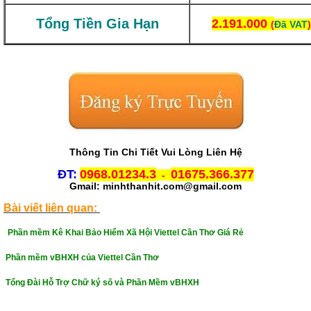
Tổng Tiền Gia Hạn
2.191.000
(
Đã VAT
)
Thông Tin Chi Tiết Vui Lòng Liên Hệ
ĐT:
0968.01234.3
01675.366.377
-
Gmail: minhthanhit.com@gmail.com
Bài viết liên quan:
P
hần mềm Kê Khai Bảo Hiểm Xã Hội Viettel Cần Thơ Giá Rẻ
Phần mềm vBHXH của Viettel Cần Thơ
Tổng Đài Hỗ Trợ Chữ ký số và Phần Mềm vBHXH
Chữ ký số viettel cần thơ, chữ ký số viettel giá rẻ cần thơ, chữ ký số viettel cần thơ giá rẻ, viettel-ca cần thơ, chữ ký số viettel-ca cần
thơ, tổng đài hỗ trợ chữ ký số viettel cần thơ, liên hệ mua chữ ký số viettel cần thơ, gia hạn chữ ký số viettel cần thơ nhanh nhất, Chu