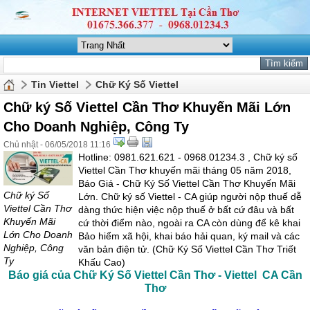
Tin Viettel
Chữ Ký Số Viettel
Chữ ký Số Viettel Cần Thơ Khuyến Mãi Lớn
Cho Doanh Nghiệp, Công Ty
Chủ nhật - 06/05/2018 11:16
Hotline: 0981.621.621 - 0968.01234.3 , Chữ ký số
Viettel Cần Thơ khuyến mãi tháng 05 năm 2018,
Báo Giá - Chữ Ký Số Viettel Cần Thơ Khuyến Mãi
Chữ ký Số
Lớn. Chữ ký số Viettel - CA giúp người nộp thuế dễ
Viettel Cần Thơ
dàng thức hiện việc nộp thuế ở bất cứ đâu và bất
Khuyến Mãi
cứ thời điểm nào, ngoài ra CA còn dùng để kê khai
Lớn Cho Doanh
Bảo hiểm xã hội, khai báo hải quan, ký mail và các
Nghiệp, Công
văn bản điện tử. (Chữ Ký Số Viettel Cần Thơ Triết
Ty
Khấu Cao)
Báo giá của
Chữ Ký Số Viettel Cần Thơ
-
Viettel CA Cần
Thơ