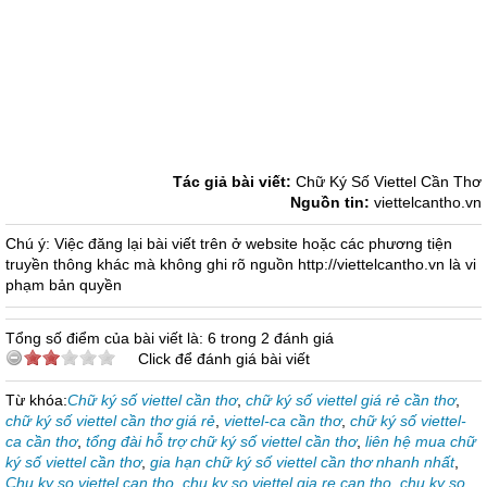
ky so viettel can tho, chu ky so viettel gia re can tho, chu ky so viettel can tho gia re, viettel-ca can tho, chu ky so viettel-ca can tho,
tong dai ho tro chu ky so viettel can tho, lien he mua chu ky so viettel can tho, gia han chu ky so viettel can tho nhanh nhat, Chữ ký số
viettel cần thơ khuyến mãi tháng 05 năm 2018, chữ ký số viettel-ca cần thơ khuyến mãi tháng 05 nam 2018, chu ky so viettel can tho
khuyen mai thang 05 nam 2018, chu ky so viettel-ca can tho khuyen mai thang 05 nam 2018, Chữ ký số viettel cần thơ khuyến mãi
tháng 05/2018, chữ ký số viettel-ca cần thơ khuyến mãi tháng 05/2018, chu ky so viettel can tho khuyen mai thang 05/2018, chu ky so
viettel-ca can tho khuyen mai thang 05/2018 can tho, Chữ ký số viettel cần thơ khuyến mãi tháng 05-2018, Chữ Ký Số Viettel Cần Thơ
Triết Khấu Cao, Chữ Ký Số Viettel Triết Khấu Cao Cần Thơ, chu ky so viettel can tho triet khau cao, chu ky so viettel triet khau cao
can tho, chu ky so viettel triet khau cao cho ky toan can tho, chu ky so viettel can tho triet khau cao cho ke toan
Tác giả bài viết:
Chữ Ký Số Viettel Cần Thơ
Nguồn tin:
viettelcantho.vn
Chú ý: Việc đăng lại bài viết trên ở website hoặc các phương tiện
truyền thông khác mà không ghi rõ nguồn http://viettelcantho.vn là vi
phạm bản quyền
Tổng số điểm của bài viết là: 6 trong 2 đánh giá
Click để đánh giá bài viết
Từ khóa:
Chữ ký số viettel cần thơ
,
chữ ký số viettel giá rẻ cần thơ
,
chữ ký số viettel cần thơ giá rẻ
,
viettel-ca cần thơ
,
chữ ký số viettel-
ca cần thơ
,
tổng đài hỗ trợ chữ ký số viettel cần thơ
,
liên hệ mua chữ
ký số viettel cần thơ
,
gia hạn chữ ký số viettel cần thơ nhanh nhất
,
Chu ky so viettel can tho
,
chu ky so viettel gia re can tho
,
chu ky so