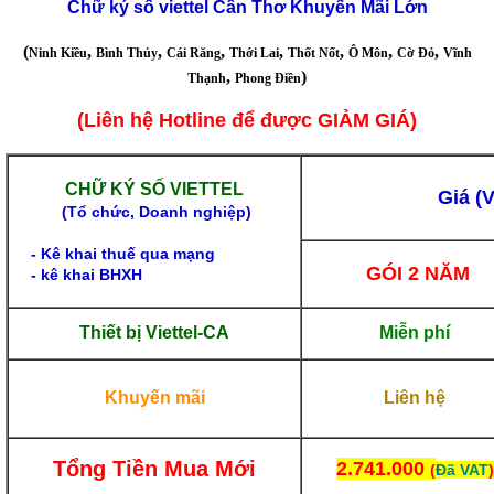
Chữ ký số viettel Cần Thơ Khuyến Mãi Lớn
(
,
,
,
,
,
,
,
Ninh Kiều
Bình Thủy
Cái Răng
Thới Lai
Thốt Nốt
Ô Môn
Cờ Đỏ
Vĩnh
,
)
Thạnh
Phong Điền
(Liên hệ Hotline để được GIẢM GIÁ)
CHỮ KÝ SỐ VIETTEL
Giá (
(
Tổ chức, Doanh nghiệp)
- Kê khai thuế qua mạng
GÓI 2 NĂM
- kê khai BHXH
Thiết bị
Viettel-CA
Miễn phí
Khuyến mãi
Liên hệ
Tổng Tiền Mua Mới
2.741.000
(
Đã VAT
)