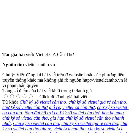
ky so viettel can tho, chu ky so viettel gia re can tho, chu ky so viettel can tho gia re, viettel-ca can tho, chu ky so viettel-ca can tho,
tong dai ho tro chu ky so viettel can tho, lien he mua chu ky so viettel can tho, gia han chu ky so viettel can tho nhanh nhat, Chữ ký
số viettel cần thơ khuyến mãi tháng 07 năm 2017, chữ ký số viettel-ca cần thơ khuyến mãi tháng 07 nam 2017, chu ky so viettel can
tho khuyen mai thang 07 nam 2017, chu ky so viettel-ca can tho khuyen mai thang 07 nam 2017, Chữ ký số viettel cần thơ khuyến
mãi tháng 07/2017, chữ ký số viettel-ca cần thơ khuyến mãi tháng 07/2017, chu ky so viettel can tho khuyen mai thang 07/2017, chu
ky so viettel-ca can tho khuyen mai thang 07/2017 can tho, Chữ ký số viettel cần thơ khuyến mãi tháng 07-2017, Chữ Ký Số Viettel
Cần Thơ Triết Khấu Cao, Chữ Ký Số Viettel Triết Khấu Cao Cần Thơ, chu ky so viettel can tho triet khau cao, chu ky so viettel triet
khau cao can tho, chu ky so viettel triet khau cao cho ky toan can tho, chu ky so viettel can tho triet khau cao cho ke toan
Tác giả bài viết:
Viettel-CA Cần Thơ
Nguồn tin:
viettelcantho.vn
Chú ý: Việc đăng lại bài viết trên ở website hoặc các phương tiện
truyền thông khác mà không ghi rõ nguồn http://viettelcantho.vn là
vi phạm bản quyền
Tổng số điểm của bài viết là: 0 trong 0 đánh giá
Click để đánh giá bài viết
Từ khóa:
Chữ ký số viettel cần thơ
,
chữ ký số viettel giá rẻ cần thơ
,
chữ ký số viettel cần thơ giá rẻ
,
viettel-ca cần thơ
,
chữ ký số viettel-
ca cần thơ
,
tổng đài hỗ trợ chữ ký số viettel cần thơ
,
liên hệ mua
chữ ký số viettel cần thơ
,
gia hạn chữ ký số viettel cần thơ nhanh
nhất
,
Chu ky so viettel can tho
,
chu ky so viettel gia re can tho
,
chu
ky so viettel can tho gia re
,
viettel-ca can tho
,
chu ky so viettel-ca