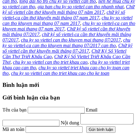
can tho
,
tong dai ho tro chu ky so viettel can tho
,
lien he mua chu ky
so viettel can tho
,
gia han chu ky so viettel can tho nhanh nhat
,
Chữ
ký số viettel cần thơ khuyến mãi tháng 07 năm 2017
,
chữ ký số
viettel-ca cần thơ khuyến mãi tháng 07 nam 2017
,
chu ky so viettel
can tho khuyen mai thang 07 nam 2017
,
chu ky so viettel-ca can tho
khuyen mai thang 07 nam 2017
,
Chữ ký số viettel cần thơ khuyến
mãi tháng 07/2017
,
chữ ký số viettel-ca cần thơ khuyến mãi tháng
07/2017
,
chu ky so viettel can tho khuyen mai thang 07/2017
,
chu
ky so viettel-ca can tho khuyen mai thang 07/2017 can tho
,
Chữ ký
số viettel cần thơ khuyến mãi tháng 07-2017
,
Chữ Ký Số Viettel
Cần Thơ Triết Khấu Cao
,
Chữ Ký Số Viettel Triết Khấu Cao Cần
Thơ
,
chu ky so viettel can tho triet khau cao
,
chu ky so viettel triet
khau cao can tho
,
chu ky so viettel triet khau cao cho ky toan can
tho
,
chu ky so viettel can tho triet khau cao cho ke toan
Bình luận mới
Gửi bình luận của bạn
Tên của bạn
Email
Nội dung
Mã an toàn