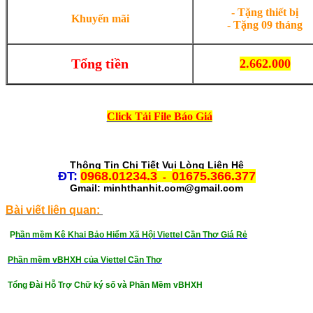
- Tặng thiết bị
Khuyến mãi
- Tặng 09 tháng
Tổng tiền
2.662.000
Click Tải File Báo Giá
Thông Tin Chi Tiết Vui Lòng Liên Hệ
ĐT:
0968.01234.3
01675.366.377
-
Gmail: minhthanhit.com@gmail.com
Bài viết liên quan:
P
hần mềm Kê Khai Bảo Hiểm Xã Hội Viettel Cần Thơ Giá Rẻ
Phần mềm vBHXH của Viettel Cần Thơ
Tổng Đài Hỗ Trợ Chữ ký số và Phần Mềm vBHXH
Chữ ký số viettel cần thơ, chữ ký số viettel giá rẻ cần thơ, chữ ký số viettel cần thơ giá rẻ, viettel-ca cần thơ, chữ ký số viettel-ca cần
thơ, tổng đài hỗ trợ chữ ký số viettel cần thơ, liên hệ mua chữ ký số viettel cần thơ, gia hạn chữ ký số viettel cần thơ nhanh nhất, Chu