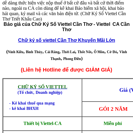
dễ dàng thức hiện việc nộp thuế ở bất cứ đâu và bất cứ thời điểm
nào, ngoài ra CA còn dùng để kê khai Bảo hiểm xã hội, khai báo
hải quan, ký mail và các văn bản điện tử. (Chữ Ký Số Viettel Cần
Thơ Triết Khấu Cao)
Báo giá của Chữ Ký Số Viettel Cần Thơ - Viettel CA Cần
Thơ
Chữ ký số viettel Cần Thơ Khuyến Mãi Lớn
(
,
,
,
,
,
,
,
Ninh Kiều
Bình Thủy
Cái Răng
Thới Lai
Thốt Nốt
Ô Môn
Cờ Đỏ
Vĩnh
,
)
Thạnh
Phong Điền
(Liên hệ Hotline để được GIẢM GIÁ)
CHỮ KÝ SỐ VIETTEL
Giá 
(
Tổ chức, Doanh nghiệp)
- Kê khai thuế qua mạng
GÓI 2 NĂM
- kê khai BHXH
Thiết bị Viettel-CA
Miễn phí