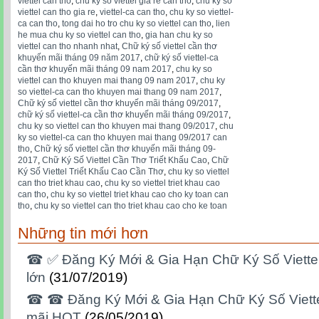
viettel can tho
,
chu ky so viettel gia re can tho
,
chu ky so
viettel can tho gia re
,
viettel-ca can tho
,
chu ky so viettel-
ca can tho
,
tong dai ho tro chu ky so viettel can tho
,
lien
he mua chu ky so viettel can tho
,
gia han chu ky so
viettel can tho nhanh nhat
,
Chữ ký số viettel cần thơ
khuyến mãi tháng 09 năm 2017
,
chữ ký số viettel-ca
cần thơ khuyến mãi tháng 09 nam 2017
,
chu ky so
viettel can tho khuyen mai thang 09 nam 2017
,
chu ky
so viettel-ca can tho khuyen mai thang 09 nam 2017
,
Chữ ký số viettel cần thơ khuyến mãi tháng 09/2017
,
chữ ký số viettel-ca cần thơ khuyến mãi tháng 09/2017
,
chu ky so viettel can tho khuyen mai thang 09/2017
,
chu
ky so viettel-ca can tho khuyen mai thang 09/2017 can
tho
,
Chữ ký số viettel cần thơ khuyến mãi tháng 09-
2017
,
Chữ Ký Số Viettel Cần Thơ Triết Khấu Cao
,
Chữ
Ký Số Viettel Triết Khấu Cao Cần Thơ
,
chu ky so viettel
can tho triet khau cao
,
chu ky so viettel triet khau cao
can tho
,
chu ky so viettel triet khau cao cho ky toan can
tho
,
chu ky so viettel can tho triet khau cao cho ke toan
Những tin mới hơn
☎ ✅‎ Đăng Ký Mới & Gia Hạn Chữ Ký Số Viett
lớn
(31/07/2019)
☎ ☎ Đăng Ký Mới & Gia Hạn Chữ Ký Số Viett
mãi HOT
(26/05/2019)