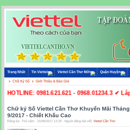
Trang Nhất
Tin Viettel
Viettel Cần Thơ Mới
Quận Huyện
Chữ Ký Số
Giới Thiệu & Báo Giá
☎ HOTLINE: 0981.621.621 - 0968.01234.3 ✔ Lắp Đ
Chữ ký Số Viettel Cần Thơ Khuyến Mãi Tháng
9/2017 - Chiết Khấu Cao
Đăng lúc: Thứ năm - 31/08/2017 13:29 - Người đăng bài viết:
Viettel Cần Thơ