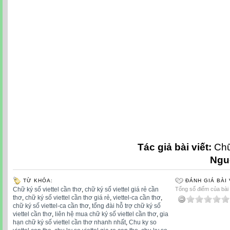
Chữ ký số viettel cần thơ, chữ ký số viettel giá rẻ cần thơ, chữ ký số viettel cần thơ giá rẻ,
thơ, tổng đài hỗ trợ chữ ký số viettel cần thơ, liên hệ mua chữ ký số viettel cần thơ, gia
Chu ky so viettel can tho, chu ky so viettel gia re can tho, chu ky so viettel can tho gia re,
tho, tong dai ho tro chu ky so viettel can tho, lien he mua chu ky so viettel can tho, gia
Chữ ký số viettel cần thơ khuyến mãi tháng 09 năm 2017, chữ ký số viettel-ca cần thơ
viettel can tho khuyen mai thang 09 nam 2017, chu ky so viettel-ca can tho khuyen mai
thơ khuyến mãi tháng 09/2017, chữ ký số viettel-ca cần thơ khuyến mãi tháng 09/2017, c
09/2017, chu ky so viettel-ca can tho khuyen mai thang 09/2017 can tho, Chữ ký số viet
Ký Số Viettel Cần Thơ Triết Khấu Cao, Chữ Ký Số Viettel Triết Khấu Cao Cần Thơ, chu k
ky so viettel triet khau cao can tho, chu ky so viettel triet khau cao cho ky toan can tho, 
ke toan
Tác giả bài viết:
Chữ
Ngu
TỪ KHÓA:
ĐÁNH GIÁ BÀI 
Chữ ký số viettel cần thơ
,
chữ ký số viettel giá rẻ cần
Tổng số điểm của bài v
thơ
,
chữ ký số viettel cần thơ giá rẻ
,
viettel-ca cần thơ
,
chữ ký số viettel-ca cần thơ
,
tổng đài hỗ trợ chữ ký số
viettel cần thơ
,
liên hệ mua chữ ký số viettel cần thơ
,
gia
hạn chữ ký số viettel cần thơ nhanh nhất
,
Chu ky so