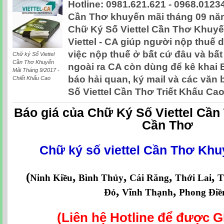
Hotline: 0981.621.621 - 0968.01234
Cần Thơ khuyến mãi tháng 09 năm
Chữ Ký Số Viettel Cần Thơ Khuyế
Viettel - CA giúp người nộp thuế 
việc nộp thuế ở bất cứ đâu và bất
Chữ ký Số Viettel
Cần Thơ Khuyến
ngoài ra CA còn dùng để kê khai B
Mãi Tháng 9/2017 -
báo hải quan, ký mail và các văn 
Chiết Khấu Cao
Số Viettel Cần Thơ Triết Khấu Cao
Báo giá của Chữ Ký Số Viettel Cần 
Cần Thơ
Chữ ký số viettel Cần Thơ Kh
(
,
,
,
,
Ninh Kiều
Bình Thủy
Cái Răng
Thới Lai
T
,
,
Đỏ
Vĩnh Thạnh
Phong Điề
(Liên hệ Hotline để được 