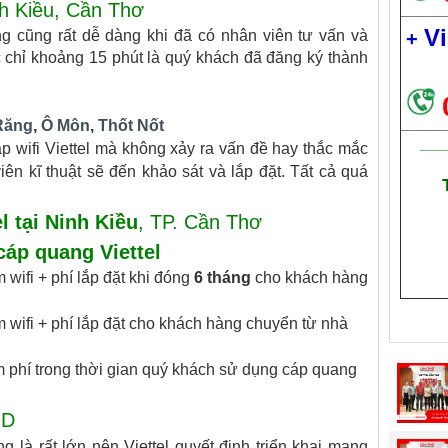
nh Kiều, Cần Thơ
Vi
g cũng rất dễ dàng khi đã có nhân viên tư vấn và
+
c chỉ khoảng 15 phút là quý khách đã đăng ký thành
Răng
,
Ô Môn
,
Thốt Nốt
___
p wifi Viettel mà không xảy ra vấn đề hay thắc mắc
ên kĩ thuật sẽ đến khảo sát và lắp đặt. Tất cả quá
l tại Ninh Kiều
, TP. Cần Thơ
cáp quang Viettel
wifi + phí lắp đặt khi đóng
6 tháng
cho khách hàng
wifi + phí lắp đặt cho khách hàng chuyển từ nhà
 phí trong thời gian quý khách sử dụng cáp quang
HD
 là rất lớn nên Viettel quyết định triển khai mạng