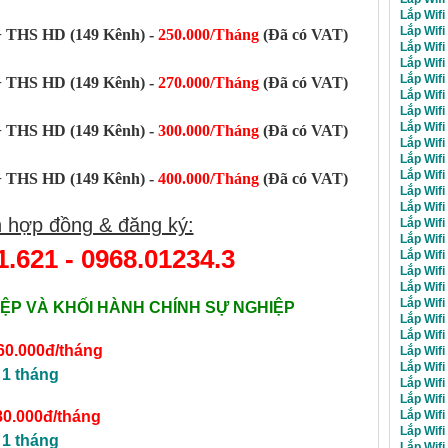
Lắp Wifi
Lắp Wif
 THS HD (149 Kênh) -
250.000/Tháng
(Đã có VAT)
Lắp Wifi
Lắp Wifi
Lắp Wifi
 THS HD (149 Kênh) -
270.000/Tháng
(Đã có VAT)
Lắp Wifi
Lắp Wifi
Lắp Wifi
 THS HD (149 Kênh) -
300.000/Tháng
(Đã có VAT)
Lắp Wifi
Lắp Wifi
Lắp Wifi
 THS HD (149 Kênh) -
400.000/Tháng
(Đã có VAT)
Lắp Wifi
Lắp Wifi
 hợp đồng & đăng ký:
Lắp Wifi
Lắp Wifi
1.621
-
0968.01234.3
Lắp Wifi
Lắp Wifi
Lắp Wifi
Lắp Wifi
ỆP VÀ KHỐI HÀNH CHÍNH SỰ NGHIỆP
Lắp Wifi
Lắp Wifi
60.000đ/tháng
Lắp Wifi
Lắp Wifi
 1 tháng
Lắp Wifi
Lắp Wif
Lắp Wifi
80.000đ/tháng
Lắp Wifi
 1 tháng
Lắp Wifi