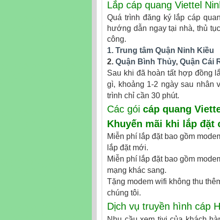
Lắp cáp quang Viettel Ni
Quá trình đăng ký lắp cáp quan
hướng dẫn ngay tại nhà, thủ tụ
công.
1. Trung tâm Quận Ninh Kiều
2.
Quận Bình Thủy
,
Quận Cái 
Sau khi đã hoàn tất hợp đồng lắ
gì, khoảng 1-2 ngày sau nhân vi
trình chỉ cần 30 phút.
Các gói
cáp quang Viette
Khuyến mãi khi
lắp đặt 
Miễn phí lắp đặt bao gồm modem 
lắp đặt mới.
Miễn phí lắp đặt bao gồm modem 
mạng khác sang.
Tặng modem wifi không thu thêm
chúng tôi.
Dịch vụ truyền hình cáp 
Nhu cầu xem tivi của khách hàng