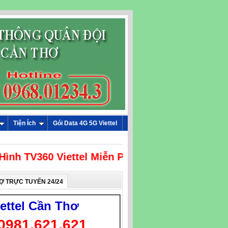
Tiện Ích
Gói Data 4G 5G Viettel
ình TV360 Viettel Miễn Phí
Ợ TRỰC TUYẾN 24/24
iettel Cần Thơ
0981.621.621