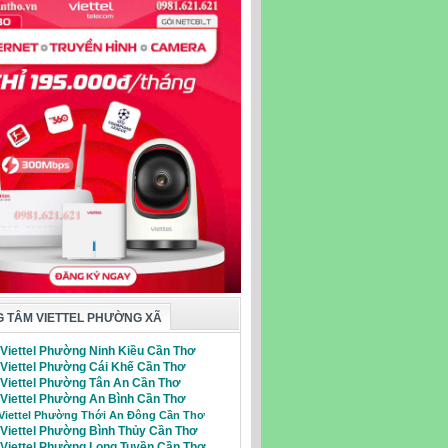
 TÂM VIETTEL PHƯỜNG XÃ
 Viettel Phường Ninh Kiều Cần Thơ
 Viettel Phường Cái Khế Cần Thơ
i Viettel Phường Tân An Cần Thơ
 Viettel Phường An Bình Cần Thơ
 Viettel Phường Thới An Đông Cần Thơ
 Viettel Phường Bình Thủy Cần Thơ
i Viettel Phường Long Tuyền Cần Thơ