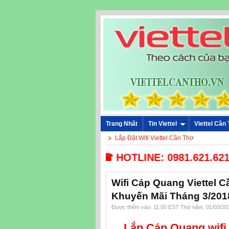
Trang Nhất
Tin Viettel
Viettel Cần
Lắp Đặt Wifi Viettel Cần Thơ
☎ HOTLINE: 0981.621.621 - 
Wifi Cáp Quang Viettel C
Khuyến Mãi Tháng 3/201
Được thêm vào: 11:00 EST Thứ năm, 01/03/20
Lắp Cáp Quang wifi,