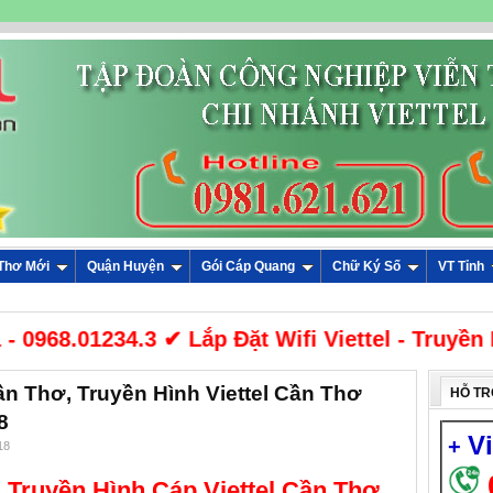
 Thơ Mới
Quận Huyện
Gói Cáp Quang
Chữ Ký Số
VT Tỉnh
0968.01234.3 ✔ Lắp Đặt Wifi Viettel - Truyền H
ần Thơ, Truyền Hình Viettel Cần Thơ
HỖ TR
8
V
+
18
 Truyền Hình Cáp Viettel Cần Thơ