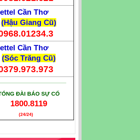
iettel Cần Thơ
(Hậu Giang Cũ)
0968.01234.3
iettel Cần Thơ
(Sóc Trăng Cũ)
0379.973.973
___________________________
TỔNG ĐÀI BÁO SỰ CỐ
1800.8119
(24/24)
(Giờ làm việc)