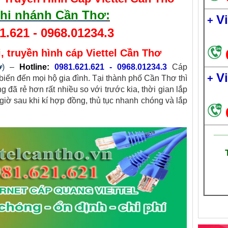
 chi nhánh Cần Thơ
:
V
+
1.621
-
0968.01234.3
, truyền hình cáp Viettel Cần Thơ
ơ
)
–
Hotline:
0981.621.621
-
0968.01234.3
Cáp
V
+
 biến đến mọi hộ gia đình. Tại thành phố Cần Thơ thì
g đã rẻ hơn rất nhiều so với trước kia, thời gian lắp
 giờ sau khi kí hợp đồng, thủ tục nhanh chóng và lắp
___