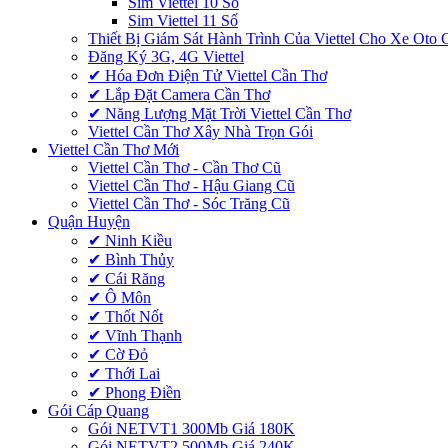
Sim Viettel 10 Số
Sim Viettel 11 Số
Thiết Bị Giám Sát Hành Trình Của Viettel Cho Xe Oto
Đăng Ký 3G, 4G Viettel
✔‎ Hóa Đơn Điện Tử Viettel Cần Thơ
✔‎ Lắp Đặt Camera Cần Thơ
✔‎ Năng Lượng Mặt Trời Viettel Cần Thơ
Viettel Cần Thơ Xây Nhà Trọn Gói
Viettel Cần Thơ Mới
Viettel Cần Thơ - Cần Thơ Cũ
Viettel Cần Thơ - Hậu Giang Cũ
Viettel Cần Thơ - Sóc Trăng Cũ
Quận Huyện
✔ Ninh Kiều
✔ Bình Thủy
✔ Cái Răng
✔ Ô Môn
✔ Thốt Nốt
✔ Vĩnh Thạnh
✔ Cờ Đỏ
✔ Thới Lai
✔ Phong Điền
Gói Cáp Quang
Gói NETVT1 300Mb Giá 180K
Gói NETVT2 500Mb Giá 240K