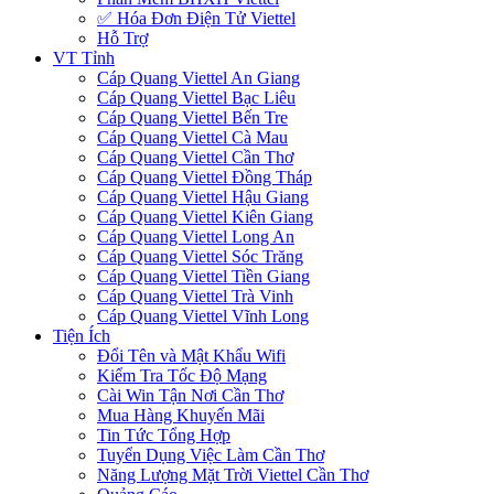
✅‎ Hóa Đơn Điện Tử Viettel
Hỗ Trợ
VT Tỉnh
Cáp Quang Viettel An Giang
Cáp Quang Viettel Bạc Liêu
Cáp Quang Viettel Bến Tre
Cáp Quang Viettel Cà Mau
Cáp Quang Viettel Cần Thơ
Cáp Quang Viettel Đồng Tháp
Cáp Quang Viettel Hậu Giang
Cáp Quang Viettel Kiên Giang
Cáp Quang Viettel Long An
Cáp Quang Viettel Sóc Trăng
Cáp Quang Viettel Tiền Giang
Cáp Quang Viettel Trà Vinh
Cáp Quang Viettel Vĩnh Long
Tiện Ích
Đổi Tên và Mật Khẩu Wifi
Kiểm Tra Tốc Độ Mạng
Cài Win Tận Nơi Cần Thơ
Mua Hàng Khuyến Mãi
Tin Tức Tổng Hợp
Tuyển Dụng Việc Làm Cần Thơ
Năng Lượng Mặt Trời Viettel Cần Thơ