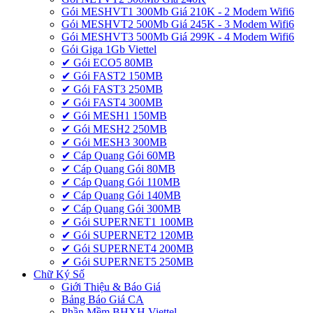
Gói MESHVT1 300Mb Giá 210K - 2 Modem Wifi6
Gói MESHVT2 500Mb Giá 245K - 3 Modem Wifi6
Gói MESHVT3 500Mb Giá 299K - 4 Modem Wifi6
Gói Giga 1Gb Viettel
✔ Gói ECO5 80MB
✔ Gói FAST2 150MB
✔ Gói FAST3 250MB
✔ Gói FAST4 300MB
✔ Gói MESH1 150MB
✔ Gói MESH2 250MB
✔ Gói MESH3 300MB
✔ Cáp Quang Gói 60MB
✔ Cáp Quang Gói 80MB
✔ Cáp Quang Gói 110MB
✔ Cáp Quang Gói 140MB
✔ Cáp Quang Gói 300MB
✔ Gói SUPERNET1 100MB
✔ Gói SUPERNET2 120MB
✔ Gói SUPERNET4 200MB
✔ Gói SUPERNET5 250MB
Chữ Ký Số
Giới Thiệu & Báo Giá
Bảng Báo Giá CA
Phần Mềm BHXH Viettel