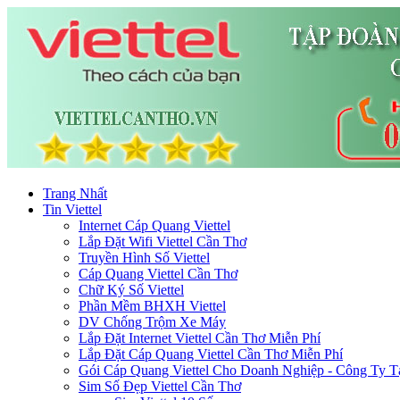
Trang Nhất
Tin Viettel
Internet Cáp Quang Viettel
Lắp Đặt Wifi Viettel Cần Thơ
Truyền Hình Số Viettel
Cáp Quang Viettel Cần Thơ
Chữ Ký Số Viettel
Phần Mềm BHXH Viettel
DV Chống Trộm Xe Máy
Lắp Đặt Internet Viettel Cần Thơ Miễn Phí
Lắp Đặt Cáp Quang Viettel Cần Thơ Miễn Phí
Gói Cáp Quang Viettel Cho Doanh Nghiệp - Công Ty T
Sim Số Đẹp Viettel Cần Thơ