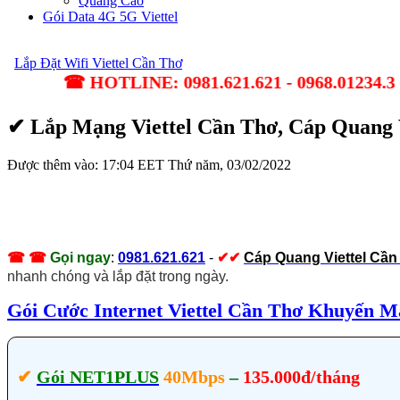
Quảng Cáo
Gói Data 4G 5G Viettel
Lắp Đặt Wifi Viettel Cần Thơ
☎ HOTLINE: 0981.621.621 - 0968.01234.3 ✔ Lắp Đ
✔ Lắp Mạng Viettel Cần Thơ, Cáp Quang 
Được thêm vào: 17:04 EET Thứ năm, 03/02/2022
☎ ☎
Gọi ngay
:
0981.621.621
-
✔
✔
C
áp Quang Viettel Cần
nhanh chóng và lắp đặt trong ngày.
Gói Cước Internet Viettel Cần Thơ Khuyến M
✔‎
Gói NET1PLUS
40Mbps
–
135.000đ/tháng